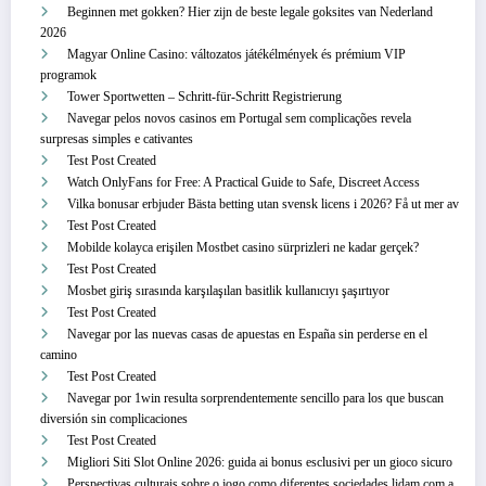
Beginnen met gokken? Hier zijn de beste legale goksites van Nederland
2026
Magyar Online Casino: változatos játékélmények és prémium VIP
programok
Tower Sportwetten – Schritt‑für‑Schritt Registrierung
Navegar pelos novos casinos em Portugal sem complicações revela
surpresas simples e cativantes
Test Post Created
Watch OnlyFans for Free: A Practical Guide to Safe, Discreet Access
Vilka bonusar erbjuder Bästa betting utan svensk licens i 2026? Få ut mer av
Test Post Created
Mobilde kolayca erişilen Mostbet casino sürprizleri ne kadar gerçek?
Test Post Created
Mosbet giriş sırasında karşılaşılan basitlik kullanıcıyı şaşırtıyor
Test Post Created
Navegar por las nuevas casas de apuestas en España sin perderse en el
camino
Test Post Created
Navegar por 1win resulta sorprendentemente sencillo para los que buscan
diversión sin complicaciones
Test Post Created
Migliori Siti Slot Online 2026: guida ai bonus esclusivi per un gioco sicuro
Perspectivas culturais sobre o jogo como diferentes sociedades lidam com a