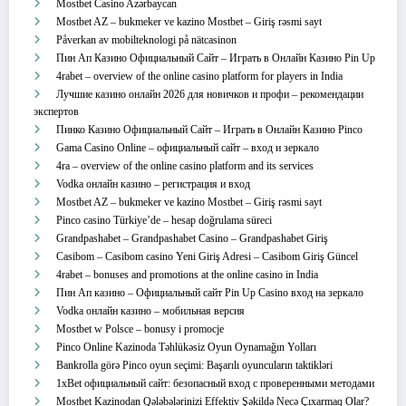
Mostbet Casino Azərbaycan
Mostbet AZ – bukmeker ve kazino Mostbet – Giriş rəsmi sayt
Påverkan av mobilteknologi på nätcasinon
Пин Ап Казино Официальный Сайт – Играть в Онлайн Казино Pin Up
4rabet – overview of the online casino platform for players in India
Лучшие казино онлайн 2026 для новичков и профи – рекомендации
экспертов
Пинко Казино Официальный Сайт – Играть в Онлайн Казино Pinco
Gama Casino Online – официальный сайт – вход и зеркало
4ra – overview of the online casino platform and its services
Vodka онлайн казино – регистрация и вход
Mostbet AZ – bukmeker ve kazino Mostbet – Giriş rəsmi sayt
Pinco casino Türkiye’de – hesap doğrulama süreci
Grandpashabet – Grandpashabet Casino – Grandpashabet Giriş
Casibom – Casibom casino Yeni Giriş Adresi – Casibom Giriş Güncel
4rabet – bonuses and promotions at the online casino in India
Пин Ап казино – Официальный сайт Pin Up Casino вход на зеркало
Vodka онлайн казино – мобильная версия
Mostbet w Polsce – bonusy i promocje
Pinco Online Kazinoda Təhlükəsiz Oyun Oynamağın Yolları
Bankrolla görə Pinco oyun seçimi: Başarılı oyuncuların taktikləri
1xBet официальный сайт: безопасный вход с проверенными методами
Mostbet Kazinodan Qələbələrinizi Effektiv Şəkildə Necə Çıxarmaq Olar?