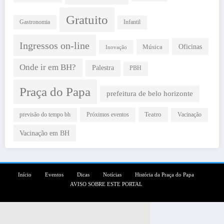
Gratuito
Gastronomia
Infantil
Ingressos on-line
Oficinas
Música
Inovação
Onde ir em BH?
Palestra
PBH
Praça do Papa
prefeitura de belo horizonte
Teatro
Próximos eventos
previsão do tempo bh
Vacinação
Vacinação em BH
Início
Eventos
Dicas
Notícias
História da Praça do Papa
AVISO SOBRE ESTE PORTAL