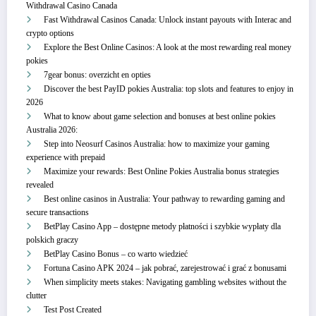
Withdrawal Casino Canada
Fast Withdrawal Casinos Canada: Unlock instant payouts with Interac and
crypto options
Explore the Best Online Casinos: A look at the most rewarding real money
pokies
7gear bonus: overzicht en opties
Discover the best PayID pokies Australia: top slots and features to enjoy in
2026
What to know about game selection and bonuses at best online pokies
Australia 2026:
Step into Neosurf Casinos Australia: how to maximize your gaming
experience with prepaid
Maximize your rewards: Best Online Pokies Australia bonus strategies
revealed
Best online casinos in Australia: Your pathway to rewarding gaming and
secure transactions
BetPlay Casino App – dostępne metody płatności i szybkie wypłaty dla
polskich graczy
BetPlay Casino Bonus – co warto wiedzieć
Fortuna Casino APK 2024 – jak pobrać, zarejestrować i grać z bonusami
When simplicity meets stakes: Navigating gambling websites without the
clutter
Test Post Created