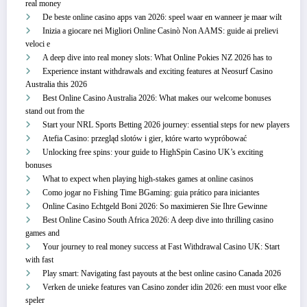
real money
De beste online casino apps van 2026: speel waar en wanneer je maar wilt
Inizia a giocare nei Migliori Online Casinò Non AAMS: guide ai prelievi
veloci e
A deep dive into real money slots: What Online Pokies NZ 2026 has to
Experience instant withdrawals and exciting features at Neosurf Casino
Australia this 2026
Best Online Casino Australia 2026: What makes our welcome bonuses
stand out from the
Start your NRL Sports Betting 2026 journey: essential steps for new players
Atefia Casino: przegląd slotów i gier, które warto wypróbować
Unlocking free spins: your guide to HighSpin Casino UK’s exciting
bonuses
What to expect when playing high-stakes games at online casinos
Como jogar no Fishing Time BGaming: guia prático para iniciantes
Online Casino Echtgeld Boni 2026: So maximieren Sie Ihre Gewinne
Best Online Casino South Africa 2026: A deep dive into thrilling casino
games and
Your journey to real money success at Fast Withdrawal Casino UK: Start
with fast
Play smart: Navigating fast payouts at the best online casino Canada 2026
Verken de unieke features van Casino zonder idin 2026: een must voor elke
speler