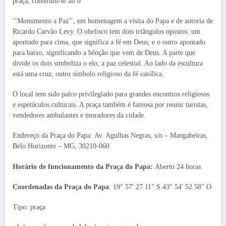
praça, construiu-se ali o
‘‘Monumento a Paz’’, em homenagem a visita do Papa e de autoria de
Ricardo Carvão Levy. O obelisco tem dois triângulos opostos: um
apontado para cima, que significa a fé em Deus, e o outro apontado
para baixo, significando a bênção que vem de Deus. A parte que
divide os dois simboliza o elo, a paz celestial. Ao lado da escultura
está uma cruz, outro símbolo religioso da fé católica.
O local tem sido palco privilegiado para grandes encontros religiosos
e espetáculos culturais. A praça também é famosa por reunir turistas,
vendedores ambulantes e moradores da cidade.
Endereço da Praça do Papa: Av. Agulhas Negras, s/n – Mangabeiras,
Belo Horizonte – MG, 30210-060
Horário de funcionamento da Praça do Papa:
Aberto 24 horas
Coordenadas da Praça do Papa
: 19° 57′ 27.11″ S 43° 54′ 52.58″ O
Tipo: praça