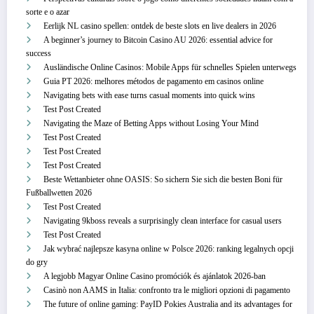
sorte e o azar
Eerlijk NL casino spellen: ontdek de beste slots en live dealers in 2026
A beginner’s journey to Bitcoin Casino AU 2026: essential advice for
success
Ausländische Online Casinos: Mobile Apps für schnelles Spielen unterwegs
Guia PT 2026: melhores métodos de pagamento em casinos online
Navigating bets with ease turns casual moments into quick wins
Test Post Created
Navigating the Maze of Betting Apps without Losing Your Mind
Test Post Created
Test Post Created
Test Post Created
Beste Wettanbieter ohne OASIS: So sichern Sie sich die besten Boni für
Fußballwetten 2026
Test Post Created
Navigating 9kboss reveals a surprisingly clean interface for casual users
Test Post Created
Jak wybrać najlepsze kasyna online w Polsce 2026: ranking legalnych opcji
do gry
A legjobb Magyar Online Casino promóciók és ajánlatok 2026-ban
Casinò non AAMS in Italia: confronto tra le migliori opzioni di pagamento
The future of online gaming: PayID Pokies Australia and its advantages for