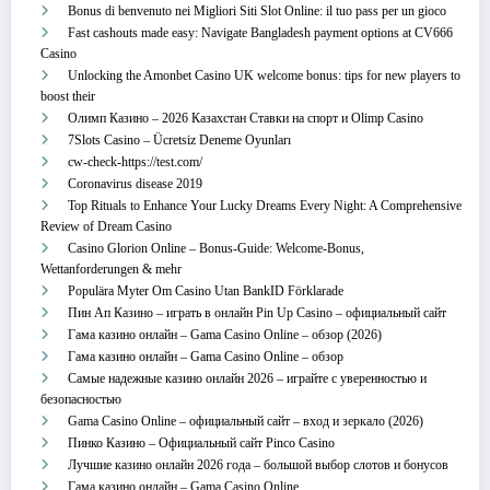
Bonus di benvenuto nei Migliori Siti Slot Online: il tuo pass per un gioco
Fast cashouts made easy: Navigate Bangladesh payment options at CV666
Casino
Unlocking the Amonbet Casino UK welcome bonus: tips for new players to
boost their
Олимп Казино – 2026 Казахстан Ставки на спорт и Olimp Casino
7Slots Casino – Ücretsiz Deneme Oyunları
cw-check-https://test.com/
Coronavirus disease 2019
Top Rituals to Enhance Your Lucky Dreams Every Night: A Comprehensive
Review of Dream Casino
Casino Glorion Online – Bonus‑Guide: Welcome‑Bonus,
Wettanforderungen & mehr
Populära Myter Om Casino Utan BankID Förklarade
Пин Ап Казино – играть в онлайн Pin Up Casino – официальный сайт
Гама казино онлайн – Gama Casino Online – обзор (2026)
Гама казино онлайн – Gama Casino Online – обзор
Самые надежные казино онлайн 2026 – играйте с уверенностью и
безопасностью
Gama Casino Online – официальный сайт – вход и зеркало (2026)
Пинко Казино – Официальный сайт Pinco Casino
Лучшие казино онлайн 2026 года – большой выбор слотов и бонусов
Гама казино онлайн – Gama Casino Online