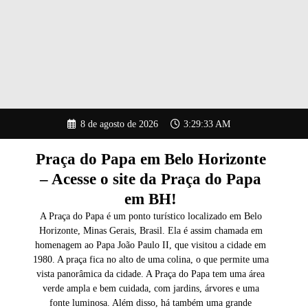
Pular
8 de agosto de 2026
3:29:34 AM
para
o
conteúdo
Praça do Papa em Belo Horizonte
– Acesse o site da Praça do Papa
em BH!
A Praça do Papa é um ponto turístico localizado em Belo
Horizonte, Minas Gerais, Brasil. Ela é assim chamada em
homenagem ao Papa João Paulo II, que visitou a cidade em
1980. A praça fica no alto de uma colina, o que permite uma
vista panorâmica da cidade. A Praça do Papa tem uma área
verde ampla e bem cuidada, com jardins, árvores e uma
fonte luminosa. Além disso, há também uma grande