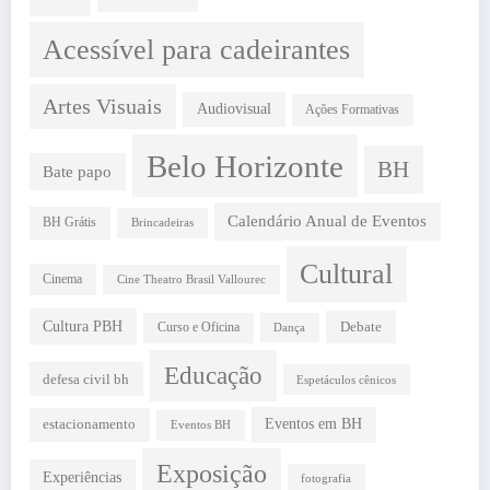
Acessível para cadeirantes
Artes Visuais
Audiovisual
Ações Formativas
Belo Horizonte
BH
Bate papo
Calendário Anual de Eventos
BH Grátis
Brincadeiras
Cultural
Cinema
Cine Theatro Brasil Vallourec
Cultura PBH
Debate
Curso e Oficina
Dança
Educação
defesa civil bh
Espetáculos cênicos
estacionamento
Eventos em BH
Eventos BH
Exposição
Experiências
fotografia