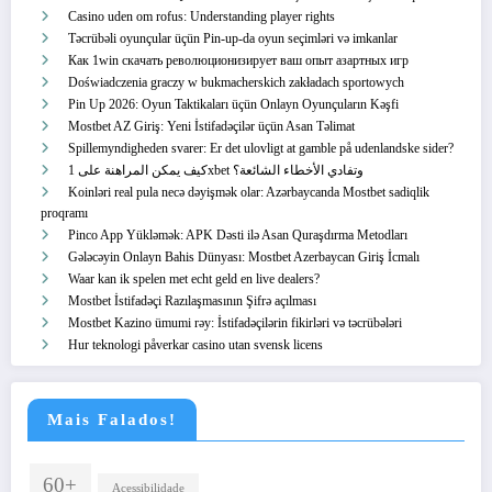
Casino uden om rofus: Understanding player rights
Təcrübəli oyunçular üçün Pin-up-da oyun seçimləri və imkanlar
Как 1win скачать революционизирует ваш опыт азартных игр
Doświadczenia graczy w bukmacherskich zakładach sportowych
Pin Up 2026: Oyun Taktikaları üçün Onlayn Oyunçuların Kəşfi
Mostbet AZ Giriş: Yeni İstifadəçilər üçün Asan Təlimat
Spillemyndigheden svarer: Er det ulovligt at gamble på udenlandske sider?
كيف يمكن المراهنة على 1xbet وتفادي الأخطاء الشائعة؟
Koinləri real pula necə dəyişmək olar: Azərbaycanda Mostbet sadiqlik
proqramı
Pinco App Yükləmək: APK Dəsti ilə Asan Quraşdırma Metodları
Gələcəyin Onlayn Bahis Dünyası: Mostbet Azerbaycan Giriş İcmalı
Waar kan ik spelen met echt geld en live dealers?
Mostbet İstifadəçi Razılaşmasının Şifrə açılması
Mostbet Kazino ümumi rəy: İstifadəçilərin fikirləri və təcrübələri
Hur teknologi påverkar casino utan svensk licens
Mais Falados!
60+
Acessibilidade