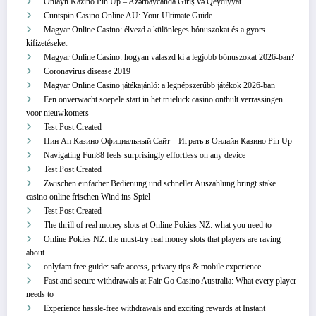
Onlayn Kazino Pin Up – Azərbaycanda Giriş və Qeydiyyat
Cuntspin Casino Online AU: Your Ultimate Guide
Magyar Online Casino: élvezd a különleges bónuszokat és a gyors
kifizetéseket
Magyar Online Casino: hogyan válaszd ki a legjobb bónuszokat 2026-ban?
Coronavirus disease 2019
Magyar Online Casino játékajánló: a legnépszerűbb játékok 2026-ban
Een onverwacht soepele start in het trueluck casino onthult verrassingen
voor nieuwkomers
Test Post Created
Пин Ап Казино Официальный Сайт – Играть в Онлайн Казино Pin Up
Navigating Fun88 feels surprisingly effortless on any device
Test Post Created
Zwischen einfacher Bedienung und schneller Auszahlung bringt stake
casino online frischen Wind ins Spiel
Test Post Created
The thrill of real money slots at Online Pokies NZ: what you need to
Online Pokies NZ: the must-try real money slots that players are raving
about
onlyfam free guide: safe access, privacy tips & mobile experience
Fast and secure withdrawals at Fair Go Casino Australia: What every player
needs to
Experience hassle-free withdrawals and exciting rewards at Instant