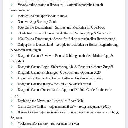
Vavada online casino u Hrvatskoj – korisnička podrška i kanali
komunikacije
1win casino and sportsbook in India
Ninewin App Security Guide
1Go Casino Deutschland – Schritte und Methoden im Überblick
Cleobetra Casino in Deutschland: Bonus, Zahlung, App & Sicherheit
1Go Casino Erfahrungen: Schritt‑für‑Schritt zur schnellen Registrierung
Onlyspins in Deutschland – kompletter Leitfaden zu Bonus, Registrierung
& Sofortauszahlungen
Dragonia Casino Review – Bonus, Zahlungsmethoden, Mobile App &
Sicherheit
Dragonia Casino Login: Sicherheitsguide & Tipps für sicheren Zugriff
Dragonia Casino Erfahrungen: Überblick und Optionen 2026
Fugu Casino Login: Praktischer Leitfaden für deutsche Spieler
Dragonia Casino Online – Was du 2024 wissen musst
Dragonia Casino Deutschland – App‑ und Mobile‑Guide für deutsche
Spieler
Exploring the Myths and Legends of River Belle
Gama Casino Online – официальный сайт – вход и зеркало (2026)
Пинко Казино Официальный сайт | Pinco Casino играть онлайн – Вход,
Зеркало
Vodka онлайн казино – регистрация и вход