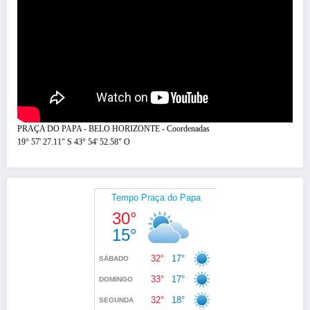
PRAÇA DO PAPA - BELO HORIZONTE - Coordenadas
19° 57' 27.11" S 43° 54' 52.58" O