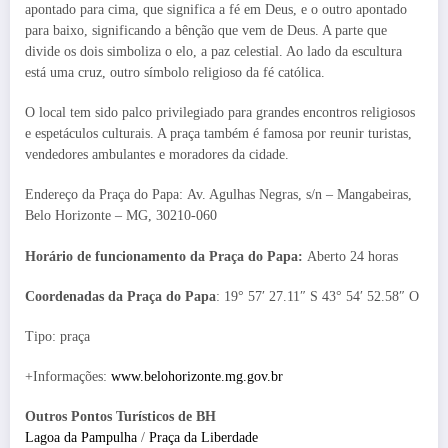
apontado para cima, que significa a fé em Deus, e o outro apontado
para baixo, significando a bênção que vem de Deus. A parte que
divide os dois simboliza o elo, a paz celestial. Ao lado da escultura
está uma cruz, outro símbolo religioso da fé católica.
O local tem sido palco privilegiado para grandes encontros religiosos
e espetáculos culturais. A praça também é famosa por reunir turistas,
vendedores ambulantes e moradores da cidade.
Endereço da Praça do Papa: Av. Agulhas Negras, s/n – Mangabeiras,
Belo Horizonte – MG, 30210-060
Horário de funcionamento da Praça do Papa:
Aberto 24 horas
Coordenadas da Praça do Papa
: 19° 57′ 27.11″ S 43° 54′ 52.58″ O
Tipo: praça
+Informações:
www.belohorizonte.mg.gov.br
Outros Pontos Turísticos de BH
Lagoa da Pampulha
/
Praça da Liberdade