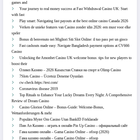
games and
Your journey to real money success at Fast Withdrawal Casino UK: Start
with fast
Play smart: Navigating fast payouts at the best online casino Canada 2026
Verken de unieke features van Casino zonder idin 2026: een must voor elke
speler
Bonus di benvenuto nei Migliori Siti Slot Online: il tuo pass per un gioco
Fast cashouts made easy: Navigate Bangladesh payment options at CV666
Casino
Unlocking the Amonbet Casino UK welcome bonus: tips for new players to
boost their
Олимп Казино – 2026 Казахстан Ставки на спорт и Olimp Casino
7Slots Casino – Ücretsiz Deneme Oyunları
cw-check-https://test.com/
Coronavirus disease 2019
Top Rituals to Enhance Your Lucky Dreams Every Night: A Comprehensive
Review of Dream Casino
Casino Glorion Online – Bonus‑Guide: Welcome‑Bonus,
Wettanforderungen & mehr
Populära Myter Om Casino Utan BankID Förklarade
Пин Ап Казино – играть в онлайн Pin Up Casino – официальный сайт
Гама казино онлайн – Gama Casino Online – обзор (2026)
Гама казино онлайн – Gama Casino Online – обзор