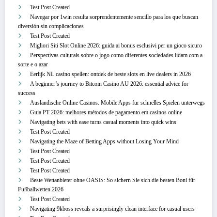
Test Post Created
Navegar por 1win resulta sorprendentemente sencillo para los que buscan
diversión sin complicaciones
Test Post Created
Migliori Siti Slot Online 2026: guida ai bonus esclusivi per un gioco sicuro
Perspectivas culturais sobre o jogo como diferentes sociedades lidam com a
sorte e o azar
Eerlijk NL casino spellen: ontdek de beste slots en live dealers in 2026
A beginner’s journey to Bitcoin Casino AU 2026: essential advice for
success
Ausländische Online Casinos: Mobile Apps für schnelles Spielen unterwegs
Guia PT 2026: melhores métodos de pagamento em casinos online
Navigating bets with ease turns casual moments into quick wins
Test Post Created
Navigating the Maze of Betting Apps without Losing Your Mind
Test Post Created
Test Post Created
Test Post Created
Beste Wettanbieter ohne OASIS: So sichern Sie sich die besten Boni für
Fußballwetten 2026
Test Post Created
Navigating 9kboss reveals a surprisingly clean interface for casual users