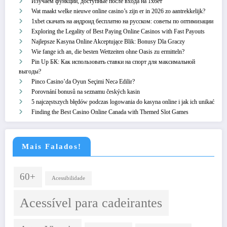
Изучаем функции, доступные после входа на 1хбет
Wat maakt welke nieuwe online casino’s zijn er in 2026 zo aantrekkelijk?
1xbet скачать на андроид бесплатно на русском: советы по оптимизации
Exploring the Legality of Best Paying Online Casinos with Fast Payouts
Najlepsze Kasyna Online Akceptujące Blik: Bonusy Dla Graczy
Wie fange ich an, die besten Wettzeiten ohne Oasis zu ermitteln?
Pin Up БК: Как использовать ставки на спорт для максимальной
выгоды?
Pinco Casino’da Oyun Seçimi Necə Edilir?
Porovnání bonusů na seznamu českých kasin
5 najczęstszych błędów podczas logowania do kasyna online i jak ich unikać
Finding the Best Casino Online Canada with Themed Slot Games
Mais Falados!
60+
Acessibilidade
Acessível para cadeirantes