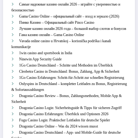
Самые надежные казино онлайн 2026 – играйте с уверенностью и
безопасностью
Gama Casino Online – официальный сайт – вход и зеркало (2026)
Пинко Казино – Официальный сайт Pinco Casino
Лучшие казино онлайн 2026 года – большой выбор слотов и бонусов
Гама казино онлайн – Gama Casino Online
Vavada online casino u Hrvatskoj – korisnička podrška i kanali
komunikacije
1win casino and sportsbook in India
Ninewin App Security Guide
1Go Casino Deutschland – Schritte und Methoden im Überblick
Cleobetra Casino in Deutschland: Bonus, Zahlung, App & Sicherheit
1Go Casino Erfahrungen: Schritt‑für‑Schritt zur schnellen Registrierung
Onlyspins in Deutschland – kompletter Leitfaden zu Bonus, Registrierung
& Sofortauszahlungen
Dragonia Casino Review – Bonus, Zahlungsmethoden, Mobile App &
Sicherheit
Dragonia Casino Login: Sicherheitsguide & Tipps für sicheren Zugriff
Dragonia Casino Erfahrungen: Überblick und Optionen 2026
Fugu Casino Login: Praktischer Leitfaden für deutsche Spieler
Dragonia Casino Online – Was du 2024 wissen musst
Dragonia Casino Deutschland – App‑ und Mobile‑Guide für deutsche