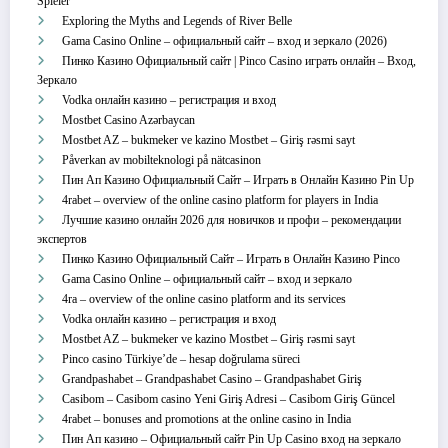
Spieler
Exploring the Myths and Legends of River Belle
Gama Casino Online – официальный сайт – вход и зеркало (2026)
Пинко Казино Официальный сайт | Pinco Casino играть онлайн – Вход,
Зеркало
Vodka онлайн казино – регистрация и вход
Mostbet Casino Azərbaycan
Mostbet AZ – bukmeker ve kazino Mostbet – Giriş rəsmi sayt
Påverkan av mobilteknologi på nätcasinon
Пин Ап Казино Официальный Сайт – Играть в Онлайн Казино Pin Up
4rabet – overview of the online casino platform for players in India
Лучшие казино онлайн 2026 для новичков и профи – рекомендации
экспертов
Пинко Казино Официальный Сайт – Играть в Онлайн Казино Pinco
Gama Casino Online – официальный сайт – вход и зеркало
4ra – overview of the online casino platform and its services
Vodka онлайн казино – регистрация и вход
Mostbet AZ – bukmeker ve kazino Mostbet – Giriş rəsmi sayt
Pinco casino Türkiye’de – hesap doğrulama süreci
Grandpashabet – Grandpashabet Casino – Grandpashabet Giriş
Casibom – Casibom casino Yeni Giriş Adresi – Casibom Giriş Güncel
4rabet – bonuses and promotions at the online casino in India
Пин Ап казино – Официальный сайт Pin Up Casino вход на зеркало