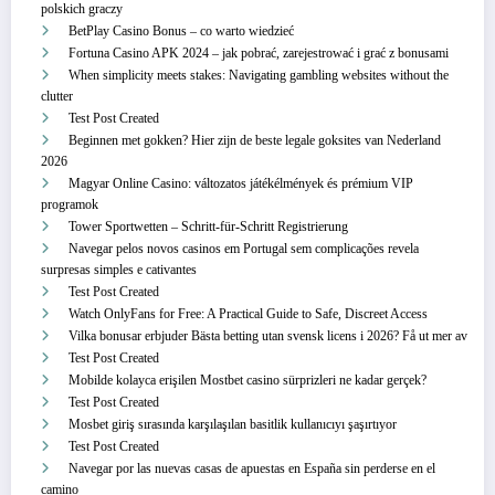
polskich graczy
BetPlay Casino Bonus – co warto wiedzieć
Fortuna Casino APK 2024 – jak pobrać, zarejestrować i grać z bonusami
When simplicity meets stakes: Navigating gambling websites without the
clutter
Test Post Created
Beginnen met gokken? Hier zijn de beste legale goksites van Nederland
2026
Magyar Online Casino: változatos játékélmények és prémium VIP
programok
Tower Sportwetten – Schritt‑für‑Schritt Registrierung
Navegar pelos novos casinos em Portugal sem complicações revela
surpresas simples e cativantes
Test Post Created
Watch OnlyFans for Free: A Practical Guide to Safe, Discreet Access
Vilka bonusar erbjuder Bästa betting utan svensk licens i 2026? Få ut mer av
Test Post Created
Mobilde kolayca erişilen Mostbet casino sürprizleri ne kadar gerçek?
Test Post Created
Mosbet giriş sırasında karşılaşılan basitlik kullanıcıyı şaşırtıyor
Test Post Created
Navegar por las nuevas casas de apuestas en España sin perderse en el
camino