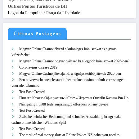
Outros Pontos Turísticos de BH
Lagoa da Pampulha
/
Praça da Liberdade
Últimas Postagens
Magyar Online Casino: élvezd a különleges bónuszokat és a gyors
kifizetéseket
Magyar Online Casino: hogyan válaszd ki a legjobb bónuszokat 2026-ban?
Coronavirus disease 2019
Magyar Online Casino játékajánló: a legnépszerűbb játékok 2026-ban
Een onverwacht soepele start in het trueluck casino onthult verrassingen
voor nieuwkomers
Test Post Created
Пин Ап Казино Официальный Сайт – Играть в Онлайн Казино Pin Up
Navigating Fun88 feels surprisingly effortless on any device
Test Post Created
Zwischen einfacher Bedienung und schneller Auszahlung bringt stake
casino online frischen Wind ins Spiel
Test Post Created
The thrill of real money slots at Online Pokies NZ: what you need to