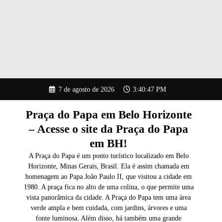
Pular
7 de agosto de 2026
3:40:48 PM
para
o
conteúdo
Praça do Papa em Belo Horizonte
– Acesse o site da Praça do Papa
em BH!
A Praça do Papa é um ponto turístico localizado em Belo
Horizonte, Minas Gerais, Brasil. Ela é assim chamada em
homenagem ao Papa João Paulo II, que visitou a cidade em
1980. A praça fica no alto de uma colina, o que permite uma
vista panorâmica da cidade. A Praça do Papa tem uma área
verde ampla e bem cuidada, com jardins, árvores e uma
fonte luminosa. Além disso, há também uma grande