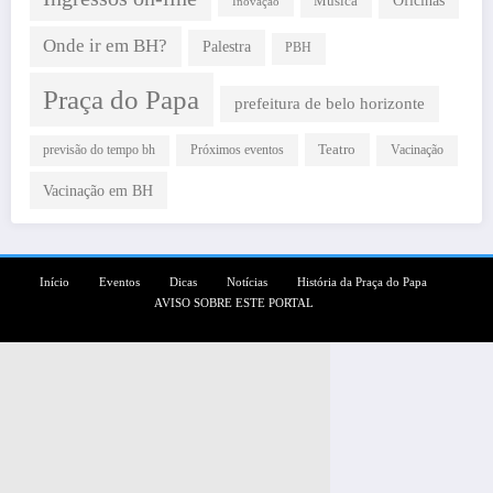
Música
Inovação
Onde ir em BH?
Palestra
PBH
Praça do Papa
prefeitura de belo horizonte
Teatro
Próximos eventos
previsão do tempo bh
Vacinação
Vacinação em BH
Início
Eventos
Dicas
Notícias
História da Praça do Papa
AVISO SOBRE ESTE PORTAL