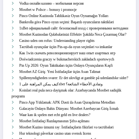
Vodka онлайн казино – мобильная версия
Mostbet w Polsce – bonusy i promocje
Pinco Online Kazinoda Təhlükəsiz Oyun Oynamağın Yolları
Bankrolla görə Pinco oyun seçimi: Başarılı oyuncuların taktikləri
1xBet официальный сайт: безопасный вход с проверенными методами
Mostbet Kazinodan Qələbələrinizi Effektiv Şəkildə Necə Çıxarmaq Olar?
Casino uden om rofus: Understanding player rights
Təcrübəli oyunçular üçün Pin-up-da oyun seçimləri və imkanlar
Как 1win скачать революционизирует ваш опыт азартных игр
Doświadczenia graczy w bukmacherskich zakładach sportowych
Pin Up 2026: Oyun Taktikaları üçün Onlayn Oyunçuların Kəşfi
Mostbet AZ Giriş: Yeni İstifadəçilər üçün Asan Təlimat
Spillemyndigheden svarer: Er det ulovligt at gamble på udenlandske sider?
كيف يمكن المراهنة على 1xbet وتفادي الأخطاء الشائعة؟
Koinləri real pula necə dəyişmək olar: Azərbaycanda Mostbet sadiqlik
proqramı
Pinco App Yükləmək: APK Dəsti ilə Asan Quraşdırma Metodları
Gələcəyin Onlayn Bahis Dünyası: Mostbet Azerbaycan Giriş İcmalı
Waar kan ik spelen met echt geld en live dealers?
Mostbet İstifadəçi Razılaşmasının Şifrə açılması
Mostbet Kazino ümumi rəy: İstifadəçilərin fikirləri və təcrübələri
Hur teknologi påverkar casino utan svensk licens