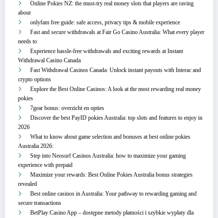
Online Pokies NZ: the must-try real money slots that players are raving
about
onlyfam free guide: safe access, privacy tips & mobile experience
Fast and secure withdrawals at Fair Go Casino Australia: What every player
needs to
Experience hassle-free withdrawals and exciting rewards at Instant
Withdrawal Casino Canada
Fast Withdrawal Casinos Canada: Unlock instant payouts with Interac and
crypto options
Explore the Best Online Casinos: A look at the most rewarding real money
pokies
7gear bonus: overzicht en opties
Discover the best PayID pokies Australia: top slots and features to enjoy in
2026
What to know about game selection and bonuses at best online pokies
Australia 2026:
Step into Neosurf Casinos Australia: how to maximize your gaming
experience with prepaid
Maximize your rewards: Best Online Pokies Australia bonus strategies
revealed
Best online casinos in Australia: Your pathway to rewarding gaming and
secure transactions
BetPlay Casino App – dostępne metody płatności i szybkie wypłaty dla