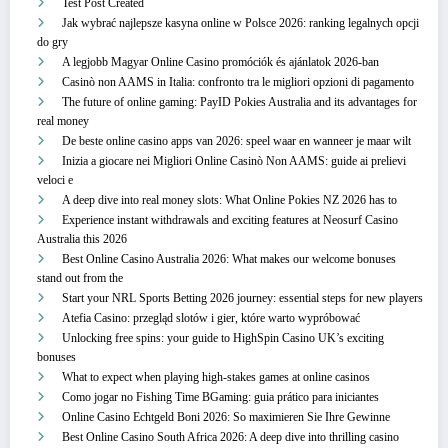
Test Post Created
Jak wybrać najlepsze kasyna online w Polsce 2026: ranking legalnych opcji
do gry
A legjobb Magyar Online Casino promóciók és ajánlatok 2026-ban
Casinò non AAMS in Italia: confronto tra le migliori opzioni di pagamento
The future of online gaming: PayID Pokies Australia and its advantages for
real money
De beste online casino apps van 2026: speel waar en wanneer je maar wilt
Inizia a giocare nei Migliori Online Casinò Non AAMS: guide ai prelievi
veloci e
A deep dive into real money slots: What Online Pokies NZ 2026 has to
Experience instant withdrawals and exciting features at Neosurf Casino
Australia this 2026
Best Online Casino Australia 2026: What makes our welcome bonuses
stand out from the
Start your NRL Sports Betting 2026 journey: essential steps for new players
Atefia Casino: przegląd slotów i gier, które warto wypróbować
Unlocking free spins: your guide to HighSpin Casino UK’s exciting
bonuses
What to expect when playing high-stakes games at online casinos
Como jogar no Fishing Time BGaming: guia prático para iniciantes
Online Casino Echtgeld Boni 2026: So maximieren Sie Ihre Gewinne
Best Online Casino South Africa 2026: A deep dive into thrilling casino