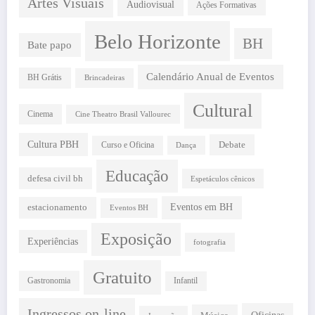
Artes Visuais
Audiovisual
Ações Formativas
Belo Horizonte
BH
Bate papo
Calendário Anual de Eventos
BH Grátis
Brincadeiras
Cultural
Cinema
Cine Theatro Brasil Vallourec
Cultura PBH
Debate
Curso e Oficina
Dança
Educação
defesa civil bh
Espetáculos cênicos
estacionamento
Eventos em BH
Eventos BH
Exposição
Experiências
fotografia
Gratuito
Gastronomia
Infantil
Ingressos on-line
Oficinas