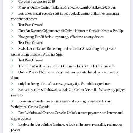
Coronavirus disease 2019
Magyar Online Casino játékajánló: a legnépszerűbb játékok 2026-ban
Een onverwacht soepele start in het trueluck casino onthult verrassingen
voor nieuwkomers
Test Post Created
Пин Ап Казино Официальный Сайт – Играть в Онлайн Казино Pin Up
Navigating Fun88 feels surprisingly effortless on any device
Test Post Created
Zwischen einfacher Bedienung und schneller Auszahlung bringt stake
casino online frischen Wind ins Spiel
Test Post Created
The thrill of real money slots at Online Pokies NZ: what you need to
Online Pokies NZ: the must-try real money slots that players are raving
about
onlyfam free guide: safe access, privacy tips & mobile experience
Fast and secure withdrawals at Fair Go Casino Australia: What every player
needs to
Experience hassle-free withdrawals and exciting rewards at Instant
Withdrawal Casino Canada
Fast Withdrawal Casinos Canada: Unlock instant payouts with Interac and
crypto options
Explore the Best Online Casinos: A look at the most rewarding real money
pokies