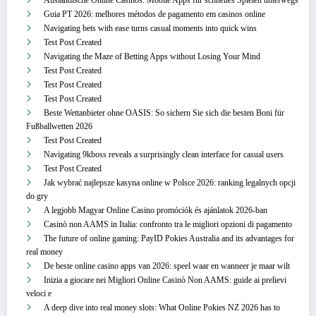
Ausländische Online Casinos: Mobile Apps für schnelles Spielen unterwegs
Guia PT 2026: melhores métodos de pagamento em casinos online
Navigating bets with ease turns casual moments into quick wins
Test Post Created
Navigating the Maze of Betting Apps without Losing Your Mind
Test Post Created
Test Post Created
Test Post Created
Beste Wettanbieter ohne OASIS: So sichern Sie sich die besten Boni für
Fußballwetten 2026
Test Post Created
Navigating 9kboss reveals a surprisingly clean interface for casual users
Test Post Created
Jak wybrać najlepsze kasyna online w Polsce 2026: ranking legalnych opcji
do gry
A legjobb Magyar Online Casino promóciók és ajánlatok 2026-ban
Casinò non AAMS in Italia: confronto tra le migliori opzioni di pagamento
The future of online gaming: PayID Pokies Australia and its advantages for
real money
De beste online casino apps van 2026: speel waar en wanneer je maar wilt
Inizia a giocare nei Migliori Online Casinò Non AAMS: guide ai prelievi
veloci e
A deep dive into real money slots: What Online Pokies NZ 2026 has to