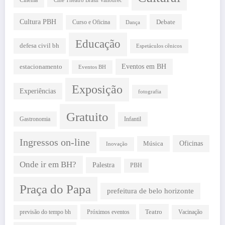
Cine Theatro Brasil Vallourec
Cultura PBH
Debate
Curso e Oficina
Dança
Educação
defesa civil bh
Espetáculos cênicos
estacionamento
Eventos em BH
Eventos BH
Exposição
Experiências
fotografia
Gratuito
Gastronomia
Infantil
Ingressos on-line
Oficinas
Música
Inovação
Onde ir em BH?
Palestra
PBH
Praça do Papa
prefeitura de belo horizonte
Teatro
Próximos eventos
previsão do tempo bh
Vacinação