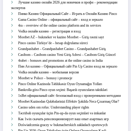
Лучшие казино онлайн 2026 для новичков и профи – рекомендации
экспертов
Пинко Казино Официальный Сайт – Играть в Онлайн Казино Pinco
Gama Casino Online – официальный сайт – вход и зеркало
4ra – overview of the online casino platform and its services
Vodka онлайн казино – регистрация и вход
Mostbet AZ – bukmeker ve kazino Mostbet – Giriş rəsmi sayt
Pinco casino Türkiye’de – hesap doğrulama süreci
Grandpashabet – Grandpashabet Casino – Grandpashabet Giriş
Casibom – Casibom casino Yeni Giriş Adresi – Casibom Giriş Güncel
4rabet – bonuses and promotions at the online casino in India
Пин Ап казино – Официальный сайт Pin Up Casino вход на зеркало
Vodka онлайн казино – мобильная версия
Mostbet w Polsce – bonusy i promocje
Pinco Online Kazinoda Təhlükəsiz Oyun Oynamağın Yolları
Bankrolla görə Pinco oyun seçimi: Başarılı oyuncuların taktikləri
1xBet официальный сайт: безопасный вход с проверенными методами
Mostbet Kazinodan Qələbələrinizi Effektiv Şəkildə Necə Çıxarmaq Olar?
Casino uden om rofus: Understanding player rights
Təcrübəli oyunçular üçün Pin-up-da oyun seçimləri və imkanlar
Как 1win скачать революционизирует ваш опыт азартных игр
Doświadczenia graczy w bukmacherskich zakładach sportowych
Pin Up 2026: Oyun Taktikaları üçün Onlayn Oyunçuların Kəşfi