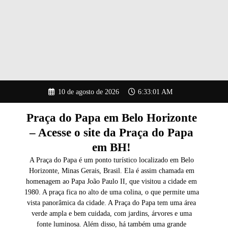
Pular
10 de agosto de 2026
6:33:02 AM
para
o
conteúdo
Praça do Papa em Belo Horizonte
– Acesse o site da Praça do Papa
em BH!
A Praça do Papa é um ponto turístico localizado em Belo
Horizonte, Minas Gerais, Brasil. Ela é assim chamada em
homenagem ao Papa João Paulo II, que visitou a cidade em
1980. A praça fica no alto de uma colina, o que permite uma
vista panorâmica da cidade. A Praça do Papa tem uma área
verde ampla e bem cuidada, com jardins, árvores e uma
fonte luminosa. Além disso, há também uma grande