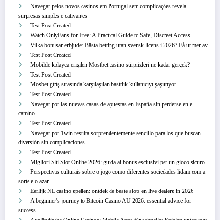
Navegar pelos novos casinos em Portugal sem complicações revela
surpresas simples e cativantes
Test Post Created
Watch OnlyFans for Free: A Practical Guide to Safe, Discreet Access
Vilka bonusar erbjuder Bästa betting utan svensk licens i 2026? Få ut mer av
Test Post Created
Mobilde kolayca erişilen Mostbet casino sürprizleri ne kadar gerçek?
Test Post Created
Mosbet giriş sırasında karşılaşılan basitlik kullanıcıyı şaşırtıyor
Test Post Created
Navegar por las nuevas casas de apuestas en España sin perderse en el
camino
Test Post Created
Navegar por 1win resulta sorprendentemente sencillo para los que buscan
diversión sin complicaciones
Test Post Created
Migliori Siti Slot Online 2026: guida ai bonus esclusivi per un gioco sicuro
Perspectivas culturais sobre o jogo como diferentes sociedades lidam com a
sorte e o azar
Eerlijk NL casino spellen: ontdek de beste slots en live dealers in 2026
A beginner’s journey to Bitcoin Casino AU 2026: essential advice for
success