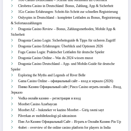
1Go Casino Deutschland – Schritte und Methoden im Überblick
Cleobetra Casino in Deutschland: Bonus, Zahlung, App & Sicherheit
1Go Casino Erfahrungen: Schritt‑für‑Schritt zur schnellen Registrierung
Onlyspins in Deutschland – kompletter Leitfaden zu Bonus, Registrierung
& Sofortauszahlungen
Dragonia Casino Review – Bonus, Zahlungsmethoden, Mobile App &
Sicherheit
Dragonia Casino Login: Sicherheitsguide & Tipps für sicheren Zugriff
Dragonia Casino Erfahrungen: Überblick und Optionen 2026
Fugu Casino Login: Praktischer Leitfaden für deutsche Spieler
Dragonia Casino Online – Was du 2024 wissen musst
Dragonia Casino Deutschland – App‑ und Mobile‑Guide für deutsche
Spieler
Exploring the Myths and Legends of River Belle
Gama Casino Online – официальный сайт – вход и зеркало (2026)
Пинко Казино Официальный сайт | Pinco Casino играть онлайн – Вход,
Зеркало
Vodka онлайн казино – регистрация и вход
Mostbet Casino Azərbaycan
Mostbet AZ – bukmeker ve kazino Mostbet – Giriş rəsmi sayt
Påverkan av mobilteknologi på nätcasinon
Пин Ап Казино Официальный Сайт – Играть в Онлайн Казино Pin Up
4rabet – overview of the online casino platform for players in India