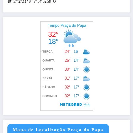
19° 57' 27.11" S 43° 54' 52.58" O
Mapa de Localização Praça do Papa