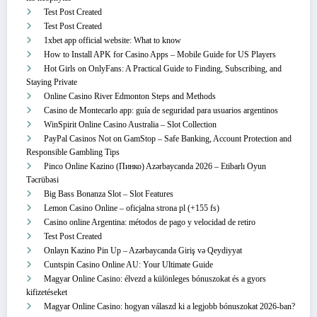
Test Post Created
Test Post Created
1xbet app official website: What to know
How to Install APK for Casino Apps – Mobile Guide for US Players
Hot Girls on OnlyFans: A Practical Guide to Finding, Subscribing, and
Staying Private
Online Casino River Edmonton Steps and Methods
Casino de Montecarlo app: guía de seguridad para usuarios argentinos
WinSpirit Online Casino Australia – Slot Collection
PayPal Casinos Not on GamStop – Safe Banking, Account Protection and
Responsible Gambling Tips
Pinco Online Kazino (Пинко) Azərbaycanda 2026 – Etibarlı Oyun
Təcrübəsi
Big Bass Bonanza Slot – Slot Features
Lemon Casino Online – oficjalna strona pl (+155 fs)
Casino online Argentina: métodos de pago y velocidad de retiro
Test Post Created
Onlayn Kazino Pin Up – Azərbaycanda Giriş və Qeydiyyat
Cuntspin Casino Online AU: Your Ultimate Guide
Magyar Online Casino: élvezd a különleges bónuszokat és a gyors
kifizetéseket
Magyar Online Casino: hogyan válaszd ki a legjobb bónuszokat 2026-ban?