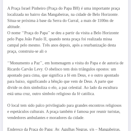
A Praça Israel Pinheiro (Praça do Papa BH) é uma importante praça
localizada no bairro das Mangabeiras, na cidade de Belo Horizonte.
Situa-se próxima à base da Serra do Curral, a mais de 1100m de
altitude.
O nome ‘‘Praça do Papa’’ se deu a partir da visita a Belo Horizonte
pelo Papa João Paulo II, quando nesta praça foi realizada missa
campal pelo mesmo. Três anos depois, após a reurbanização desta
praça, construiu-se ali o
‘‘Monumento a Paz’’, em homenagem a visita do Papa e de autoria de
Ricardo Carvão Levy. O obelisco tem dois triângulos opostos: um
apontado para cima, que significa a fé em Deus, e o outro apontado
para baixo, significando a bênção que vem de Deus. A parte que
divide os dois simboliza o elo, a paz celestial. Ao lado da escultura
está uma cruz, outro símbolo religioso da fé católica.
O local tem sido palco privilegiado para grandes encontros religiosos
e espetáculos culturais. A praça também é famosa por reunir turistas,
vendedores ambulantes e moradores da cidade.
Endereço da Praça do Papa: Av. Agulhas Negras, s/n – Mangabeiras,