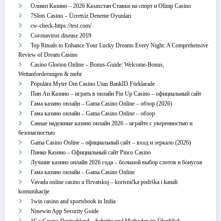
Олимп Казино – 2026 Казахстан Ставки на спорт и Olimp Casino
7Slots Casino – Ücretsiz Deneme Oyunları
cw-check-https://test.com/
Coronavirus disease 2019
Top Rituals to Enhance Your Lucky Dreams Every Night: A Comprehensive
Review of Dream Casino
Casino Glorion Online – Bonus‑Guide: Welcome‑Bonus,
Wettanforderungen & mehr
Populära Myter Om Casino Utan BankID Förklarade
Пин Ап Казино – играть в онлайн Pin Up Casino – официальный сайт
Гама казино онлайн – Gama Casino Online – обзор (2026)
Гама казино онлайн – Gama Casino Online – обзор
Самые надежные казино онлайн 2026 – играйте с уверенностью и
безопасностью
Gama Casino Online – официальный сайт – вход и зеркало (2026)
Пинко Казино – Официальный сайт Pinco Casino
Лучшие казино онлайн 2026 года – большой выбор слотов и бонусов
Гама казино онлайн – Gama Casino Online
Vavada online casino u Hrvatskoj – korisnička podrška i kanali
komunikacije
1win casino and sportsbook in India
Ninewin App Security Guide