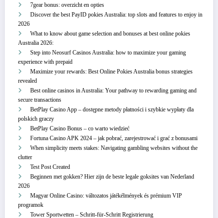
7gear bonus: overzicht en opties
Discover the best PayID pokies Australia: top slots and features to enjoy in
2026
What to know about game selection and bonuses at best online pokies
Australia 2026:
Step into Neosurf Casinos Australia: how to maximize your gaming
experience with prepaid
Maximize your rewards: Best Online Pokies Australia bonus strategies
revealed
Best online casinos in Australia: Your pathway to rewarding gaming and
secure transactions
BetPlay Casino App – dostępne metody płatności i szybkie wypłaty dla
polskich graczy
BetPlay Casino Bonus – co warto wiedzieć
Fortuna Casino APK 2024 – jak pobrać, zarejestrować i grać z bonusami
When simplicity meets stakes: Navigating gambling websites without the
clutter
Test Post Created
Beginnen met gokken? Hier zijn de beste legale goksites van Nederland
2026
Magyar Online Casino: változatos játékélmények és prémium VIP
programok
Tower Sportwetten – Schritt‑für‑Schritt Registrierung