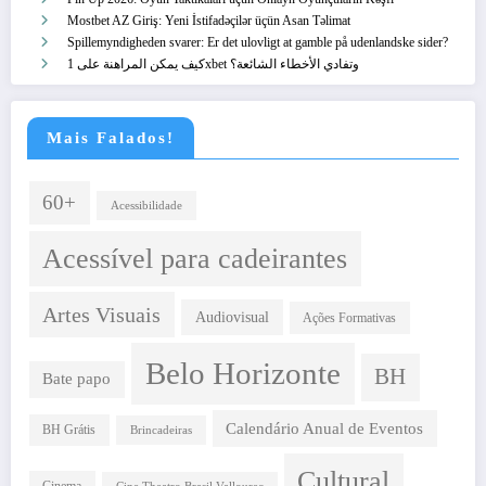
Mostbet AZ Giriş: Yeni İstifadəçilər üçün Asan Təlimat
Spillemyndigheden svarer: Er det ulovligt at gamble på udenlandske sider?
كيف يمكن المراهنة على 1xbet وتفادي الأخطاء الشائعة؟
Mais Falados!
60+
Acessibilidade
Acessível para cadeirantes
Artes Visuais
Audiovisual
Ações Formativas
Belo Horizonte
BH
Bate papo
Calendário Anual de Eventos
BH Grátis
Brincadeiras
Cultural
Cinema