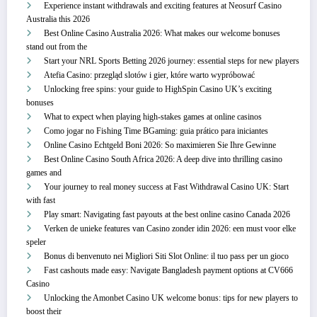
Experience instant withdrawals and exciting features at Neosurf Casino
Australia this 2026
Best Online Casino Australia 2026: What makes our welcome bonuses
stand out from the
Start your NRL Sports Betting 2026 journey: essential steps for new players
Atefia Casino: przegląd slotów i gier, które warto wypróbować
Unlocking free spins: your guide to HighSpin Casino UK’s exciting
bonuses
What to expect when playing high-stakes games at online casinos
Como jogar no Fishing Time BGaming: guia prático para iniciantes
Online Casino Echtgeld Boni 2026: So maximieren Sie Ihre Gewinne
Best Online Casino South Africa 2026: A deep dive into thrilling casino
games and
Your journey to real money success at Fast Withdrawal Casino UK: Start
with fast
Play smart: Navigating fast payouts at the best online casino Canada 2026
Verken de unieke features van Casino zonder idin 2026: een must voor elke
speler
Bonus di benvenuto nei Migliori Siti Slot Online: il tuo pass per un gioco
Fast cashouts made easy: Navigate Bangladesh payment options at CV666
Casino
Unlocking the Amonbet Casino UK welcome bonus: tips for new players to
boost their