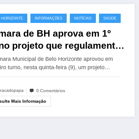
 HORIZONTE
INFORMAÇÕES
NOTÍCIAS
SAÚDE
mara de BH aprova em 1º
no projeto que regulamenta
ternação compulsória de
ara Municipal de Belo Horizonte aprovou em
iro turno, nesta quinta-feira (9), um projeto…
pendentes químicos
racadopapa
0 Comentários
ulte Mais Informação