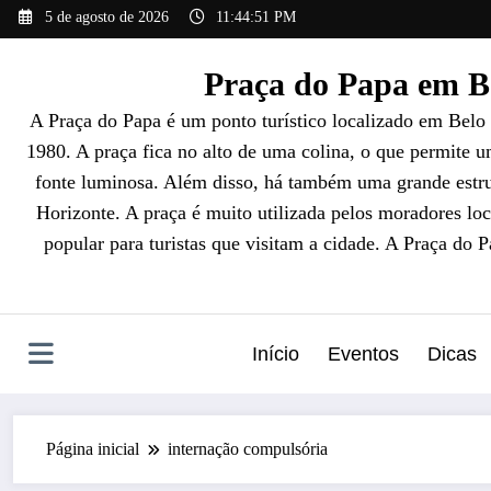
Pular
5 de agosto de 2026
11:44:52 PM
para
o
Praça do Papa em Be
conteúdo
A Praça do Papa é um ponto turístico localizado em Belo
1980. A praça fica no alto de uma colina, o que permite 
fonte luminosa. Além disso, há também uma grande estrut
Horizonte. A praça é muito utilizada pelos moradores loc
popular para turistas que visitam a cidade. A Praça do 
Início
Eventos
Dicas
Página inicial
internação compulsória