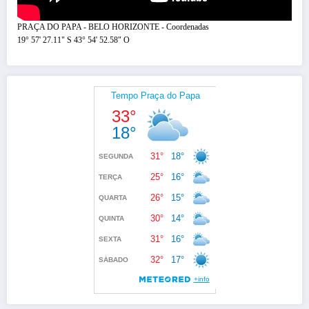
PRAÇA DO PAPA - BELO HORIZONTE - Coordenadas
19° 57' 27.11" S 43° 54' 52.58" O