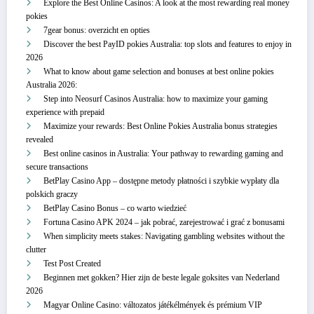
Explore the Best Online Casinos: A look at the most rewarding real money
pokies
7gear bonus: overzicht en opties
Discover the best PayID pokies Australia: top slots and features to enjoy in
2026
What to know about game selection and bonuses at best online pokies
Australia 2026:
Step into Neosurf Casinos Australia: how to maximize your gaming
experience with prepaid
Maximize your rewards: Best Online Pokies Australia bonus strategies
revealed
Best online casinos in Australia: Your pathway to rewarding gaming and
secure transactions
BetPlay Casino App – dostępne metody płatności i szybkie wypłaty dla
polskich graczy
BetPlay Casino Bonus – co warto wiedzieć
Fortuna Casino APK 2024 – jak pobrać, zarejestrować i grać z bonusami
When simplicity meets stakes: Navigating gambling websites without the
clutter
Test Post Created
Beginnen met gokken? Hier zijn de beste legale goksites van Nederland
2026
Magyar Online Casino: változatos játékélmények és prémium VIP