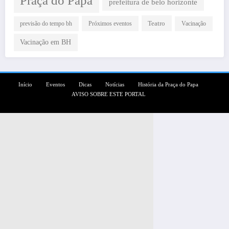
Praça do Papa
prefeitura de belo horizonte
Teatro
Próximos eventos
previsão do tempo bh
Vacinação
Vacinação em BH
Início
Eventos
Dicas
Notícias
História da Praça do Papa
AVISO SOBRE ESTE PORTAL