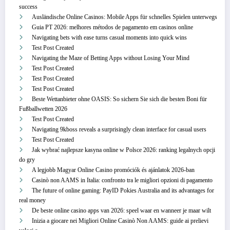
success
Ausländische Online Casinos: Mobile Apps für schnelles Spielen unterwegs
Guia PT 2026: melhores métodos de pagamento em casinos online
Navigating bets with ease turns casual moments into quick wins
Test Post Created
Navigating the Maze of Betting Apps without Losing Your Mind
Test Post Created
Test Post Created
Test Post Created
Beste Wettanbieter ohne OASIS: So sichern Sie sich die besten Boni für
Fußballwetten 2026
Test Post Created
Navigating 9kboss reveals a surprisingly clean interface for casual users
Test Post Created
Jak wybrać najlepsze kasyna online w Polsce 2026: ranking legalnych opcji
do gry
A legjobb Magyar Online Casino promóciók és ajánlatok 2026-ban
Casinò non AAMS in Italia: confronto tra le migliori opzioni di pagamento
The future of online gaming: PayID Pokies Australia and its advantages for
real money
De beste online casino apps van 2026: speel waar en wanneer je maar wilt
Inizia a giocare nei Migliori Online Casinò Non AAMS: guide ai prelievi