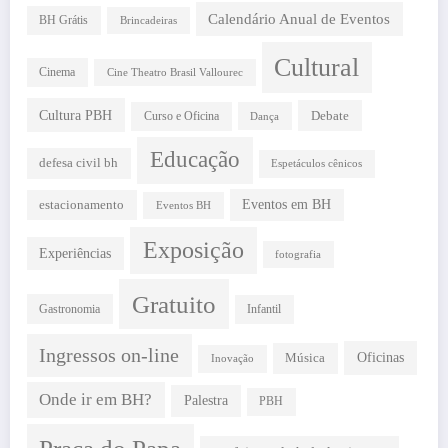
Calendário Anual de Eventos
BH Grátis
Brincadeiras
Cultural
Cinema
Cine Theatro Brasil Vallourec
Cultura PBH
Debate
Curso e Oficina
Dança
Educação
defesa civil bh
Espetáculos cênicos
estacionamento
Eventos em BH
Eventos BH
Exposição
Experiências
fotografia
Gratuito
Gastronomia
Infantil
Ingressos on-line
Oficinas
Música
Inovação
Onde ir em BH?
Palestra
PBH