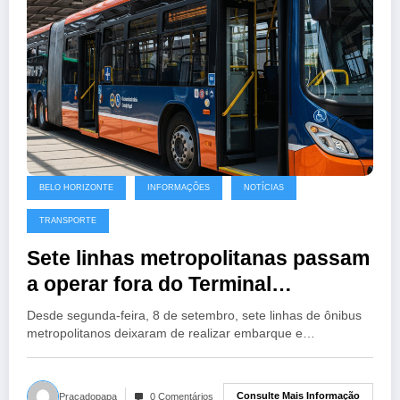
BELO HORIZONTE
INFORMAÇÕES
NOTÍCIAS
TRANSPORTE
Sete linhas metropolitanas passam
a operar fora do Terminal
Rodoviário de Belo Horizonte
Desde segunda-feira, 8 de setembro, sete linhas de ônibus
metropolitanos deixaram de realizar embarque e…
Consulte Mais Informação
Pracadopapa
0 Comentários