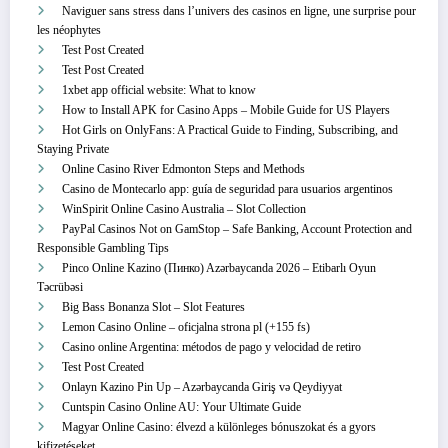
Naviguer sans stress dans l’univers des casinos en ligne, une surprise pour
les néophytes
Test Post Created
Test Post Created
1xbet app official website: What to know
How to Install APK for Casino Apps – Mobile Guide for US Players
Hot Girls on OnlyFans: A Practical Guide to Finding, Subscribing, and
Staying Private
Online Casino River Edmonton Steps and Methods
Casino de Montecarlo app: guía de seguridad para usuarios argentinos
WinSpirit Online Casino Australia – Slot Collection
PayPal Casinos Not on GamStop – Safe Banking, Account Protection and
Responsible Gambling Tips
Pinco Online Kazino (Пинко) Azərbaycanda 2026 – Etibarlı Oyun
Təcrübəsi
Big Bass Bonanza Slot – Slot Features
Lemon Casino Online – oficjalna strona pl (+155 fs)
Casino online Argentina: métodos de pago y velocidad de retiro
Test Post Created
Onlayn Kazino Pin Up – Azərbaycanda Giriş və Qeydiyyat
Cuntspin Casino Online AU: Your Ultimate Guide
Magyar Online Casino: élvezd a különleges bónuszokat és a gyors
kifizetéseket