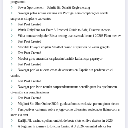
programok
Tower Sportwetten – Schritt‑für‑Schritt Registrierung
Navegar pelos novos casinos em Portugal sem complicações revela
surpresas simples e cativantes
Test Post Created
Watch OnlyFans for Free: A Practical Guide to Safe, Discreet Access
Vilka bonusar erbjuder Bästa betting utan svensk licens i 2026? Få ut mer av
Test Post Created
Mobilde kolayca erişilen Mostbet casino sürprizleri ne kadar gerçek?
Test Post Created
Mosbet giriş sırasında karşılaşılan basitlik kullanıcıyı şaşırtıyor
Test Post Created
Navegar por las nuevas casas de apuestas en España sin perderse en el
camino
Test Post Created
Navegar por 1win resulta sorprendentemente sencillo para los que buscan
diversión sin complicaciones
Test Post Created
Migliori Siti Slot Online 2026: guida ai bonus esclusivi per un gioco sicuro
Perspectivas culturais sobre o jogo como diferentes sociedades lidam com a
sorte e o azar
Eerlijk NL casino spellen: ontdek de beste slots en live dealers in 2026
A beginner’s journey to Bitcoin Casino AU 2026: essential advice for