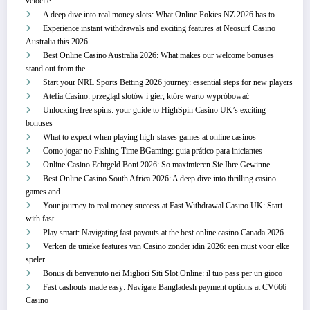
veloci e
A deep dive into real money slots: What Online Pokies NZ 2026 has to
Experience instant withdrawals and exciting features at Neosurf Casino
Australia this 2026
Best Online Casino Australia 2026: What makes our welcome bonuses
stand out from the
Start your NRL Sports Betting 2026 journey: essential steps for new players
Atefia Casino: przegląd slotów i gier, które warto wypróbować
Unlocking free spins: your guide to HighSpin Casino UK’s exciting
bonuses
What to expect when playing high-stakes games at online casinos
Como jogar no Fishing Time BGaming: guia prático para iniciantes
Online Casino Echtgeld Boni 2026: So maximieren Sie Ihre Gewinne
Best Online Casino South Africa 2026: A deep dive into thrilling casino
games and
Your journey to real money success at Fast Withdrawal Casino UK: Start
with fast
Play smart: Navigating fast payouts at the best online casino Canada 2026
Verken de unieke features van Casino zonder idin 2026: een must voor elke
speler
Bonus di benvenuto nei Migliori Siti Slot Online: il tuo pass per un gioco
Fast cashouts made easy: Navigate Bangladesh payment options at CV666
Casino