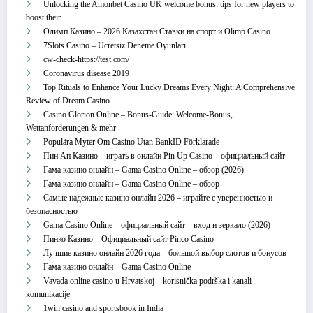
Unlocking the Amonbet Casino UK welcome bonus: tips for new players to
boost their
Олимп Казино – 2026 Казахстан Ставки на спорт и Olimp Casino
7Slots Casino – Ücretsiz Deneme Oyunları
cw-check-https://test.com/
Coronavirus disease 2019
Top Rituals to Enhance Your Lucky Dreams Every Night: A Comprehensive
Review of Dream Casino
Casino Glorion Online – Bonus‑Guide: Welcome‑Bonus,
Wettanforderungen & mehr
Populära Myter Om Casino Utan BankID Förklarade
Пин Ап Казино – играть в онлайн Pin Up Casino – официальный сайт
Гама казино онлайн – Gama Casino Online – обзор (2026)
Гама казино онлайн – Gama Casino Online – обзор
Самые надежные казино онлайн 2026 – играйте с уверенностью и
безопасностью
Gama Casino Online – официальный сайт – вход и зеркало (2026)
Пинко Казино – Официальный сайт Pinco Casino
Лучшие казино онлайн 2026 года – большой выбор слотов и бонусов
Гама казино онлайн – Gama Casino Online
Vavada online casino u Hrvatskoj – korisnička podrška i kanali
komunikacije
1win casino and sportsbook in India