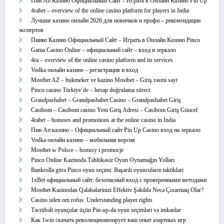
Пин Ап Казино Официальный Сайт – Играть в Онлайн Казино Pin Up
4rabet – overview of the online casino platform for players in India
Лучшие казино онлайн 2026 для новичков и профи – рекомендации
экспертов
Пинко Казино Официальный Сайт – Играть в Онлайн Казино Pinco
Gama Casino Online – официальный сайт – вход и зеркало
4ra – overview of the online casino platform and its services
Vodka онлайн казино – регистрация и вход
Mostbet AZ – bukmeker ve kazino Mostbet – Giriş rəsmi sayt
Pinco casino Türkiye’de – hesap doğrulama süreci
Grandpashabet – Grandpashabet Casino – Grandpashabet Giriş
Casibom – Casibom casino Yeni Giriş Adresi – Casibom Giriş Güncel
4rabet – bonuses and promotions at the online casino in India
Пин Ап казино – Официальный сайт Pin Up Casino вход на зеркало
Vodka онлайн казино – мобильная версия
Mostbet w Polsce – bonusy i promocje
Pinco Online Kazinoda Təhlükəsiz Oyun Oynamağın Yolları
Bankrolla görə Pinco oyun seçimi: Başarılı oyuncuların taktikləri
1xBet официальный сайт: безопасный вход с проверенными методами
Mostbet Kazinodan Qələbələrinizi Effektiv Şəkildə Necə Çıxarmaq Olar?
Casino uden om rofus: Understanding player rights
Təcrübəli oyunçular üçün Pin-up-da oyun seçimləri və imkanlar
Как 1win скачать революционизирует ваш опыт азартных игр