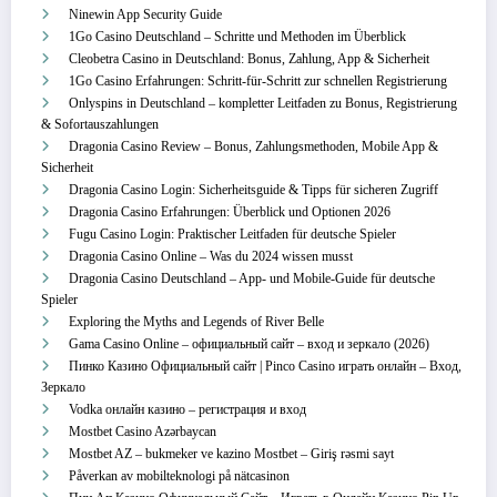
Ninewin App Security Guide
1Go Casino Deutschland – Schritte und Methoden im Überblick
Cleobetra Casino in Deutschland: Bonus, Zahlung, App & Sicherheit
1Go Casino Erfahrungen: Schritt‑für‑Schritt zur schnellen Registrierung
Onlyspins in Deutschland – kompletter Leitfaden zu Bonus, Registrierung
& Sofortauszahlungen
Dragonia Casino Review – Bonus, Zahlungsmethoden, Mobile App &
Sicherheit
Dragonia Casino Login: Sicherheitsguide & Tipps für sicheren Zugriff
Dragonia Casino Erfahrungen: Überblick und Optionen 2026
Fugu Casino Login: Praktischer Leitfaden für deutsche Spieler
Dragonia Casino Online – Was du 2024 wissen musst
Dragonia Casino Deutschland – App‑ und Mobile‑Guide für deutsche
Spieler
Exploring the Myths and Legends of River Belle
Gama Casino Online – официальный сайт – вход и зеркало (2026)
Пинко Казино Официальный сайт | Pinco Casino играть онлайн – Вход,
Зеркало
Vodka онлайн казино – регистрация и вход
Mostbet Casino Azərbaycan
Mostbet AZ – bukmeker ve kazino Mostbet – Giriş rəsmi sayt
Påverkan av mobilteknologi på nätcasinon