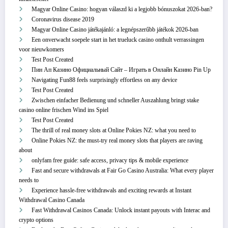
Magyar Online Casino: hogyan válaszd ki a legjobb bónuszokat 2026-ban?
Coronavirus disease 2019
Magyar Online Casino játékajánló: a legnépszerűbb játékok 2026-ban
Een onverwacht soepele start in het trueluck casino onthult verrassingen
voor nieuwkomers
Test Post Created
Пин Ап Казино Официальный Сайт – Играть в Онлайн Казино Pin Up
Navigating Fun88 feels surprisingly effortless on any device
Test Post Created
Zwischen einfacher Bedienung und schneller Auszahlung bringt stake
casino online frischen Wind ins Spiel
Test Post Created
The thrill of real money slots at Online Pokies NZ: what you need to
Online Pokies NZ: the must-try real money slots that players are raving
about
onlyfam free guide: safe access, privacy tips & mobile experience
Fast and secure withdrawals at Fair Go Casino Australia: What every player
needs to
Experience hassle-free withdrawals and exciting rewards at Instant
Withdrawal Casino Canada
Fast Withdrawal Casinos Canada: Unlock instant payouts with Interac and
crypto options