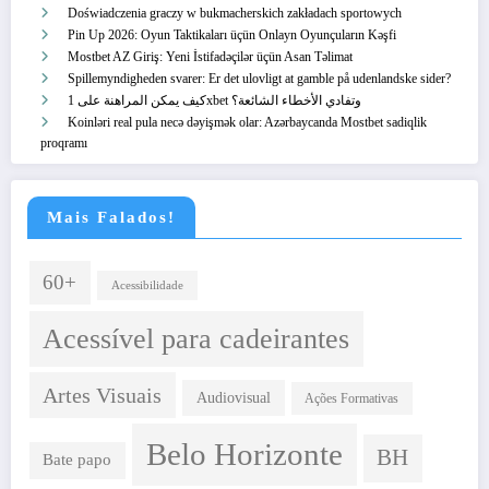
Doświadczenia graczy w bukmacherskich zakładach sportowych
Pin Up 2026: Oyun Taktikaları üçün Onlayn Oyunçuların Kəşfi
Mostbet AZ Giriş: Yeni İstifadəçilər üçün Asan Təlimat
Spillemyndigheden svarer: Er det ulovligt at gamble på udenlandske sider?
كيف يمكن المراهنة على 1xbet وتفادي الأخطاء الشائعة؟
Koinləri real pula necə dəyişmək olar: Azərbaycanda Mostbet sadiqlik
proqramı
Mais Falados!
60+
Acessibilidade
Acessível para cadeirantes
Artes Visuais
Audiovisual
Ações Formativas
Belo Horizonte
BH
Bate papo