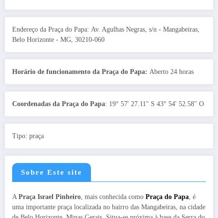
Endereço da Praça do Papa: Av. Agulhas Negras, s/n - Mangabeiras,
Belo Horizonte - MG, 30210-060
Horário de funcionamento da Praça do Papa:
Aberto 24 horas
Coordenadas da Praça do Papa
: 19° 57' 27.11" S 43° 54' 52.58" O
Tipo: praça
Sobre Este site
A
Praça Israel Pinheiro
, mais conhecida como
Praça do Papa
, é
uma importante praça localizada no bairro das Mangabeiras, na cidade
de Belo Horizonte, Minas Gerais. Situa-se próxima à base da Serra do