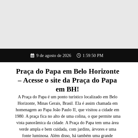
Pular
9 de agosto de 2026
1:59:51 PM
para
o
conteúdo
Praça do Papa em Belo Horizonte
– Acesse o site da Praça do Papa
em BH!
A Praça do Papa é um ponto turístico localizado em Belo
Horizonte, Minas Gerais, Brasil. Ela é assim chamada em
homenagem ao Papa João Paulo II, que visitou a cidade em
1980. A praça fica no alto de uma colina, o que permite uma
vista panorâmica da cidade. A Praça do Papa tem uma área
verde ampla e bem cuidada, com jardins, árvores e uma
fonte luminosa. Além disso, há também uma grande