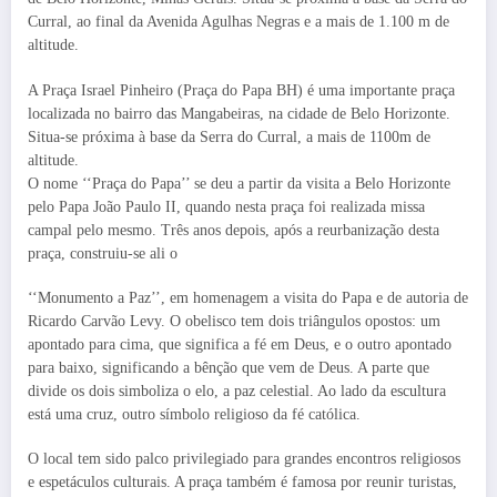
Curral, ao final da Avenida Agulhas Negras e a mais de 1.100 m de
altitude.
A Praça Israel Pinheiro (Praça do Papa BH) é uma importante praça
localizada no bairro das Mangabeiras, na cidade de Belo Horizonte.
Situa-se próxima à base da Serra do Curral, a mais de 1100m de
altitude.
O nome ‘‘Praça do Papa’’ se deu a partir da visita a Belo Horizonte
pelo Papa João Paulo II, quando nesta praça foi realizada missa
campal pelo mesmo. Três anos depois, após a reurbanização desta
praça, construiu-se ali o
‘‘Monumento a Paz’’, em homenagem a visita do Papa e de autoria de
Ricardo Carvão Levy. O obelisco tem dois triângulos opostos: um
apontado para cima, que significa a fé em Deus, e o outro apontado
para baixo, significando a bênção que vem de Deus. A parte que
divide os dois simboliza o elo, a paz celestial. Ao lado da escultura
está uma cruz, outro símbolo religioso da fé católica.
O local tem sido palco privilegiado para grandes encontros religiosos
e espetáculos culturais. A praça também é famosa por reunir turistas,