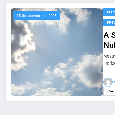
BELO
15 de setembro de 2025
PREV
A 
Nu
Nesta
Horiz
P
Cons