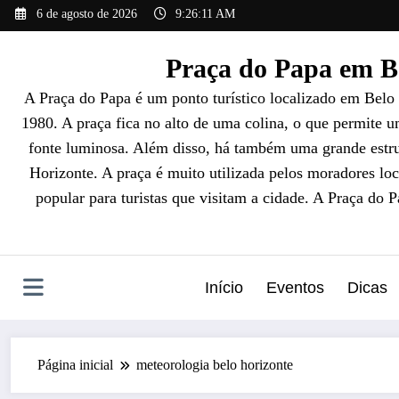
Pular
6 de agosto de 2026
9:26:12 AM
para
o
Praça do Papa em Be
conteúdo
A Praça do Papa é um ponto turístico localizado em Belo
1980. A praça fica no alto de uma colina, o que permite 
fonte luminosa. Além disso, há também uma grande estrut
Horizonte. A praça é muito utilizada pelos moradores loc
popular para turistas que visitam a cidade. A Praça do 
Início
Eventos
Dicas
Página inicial
meteorologia belo horizonte