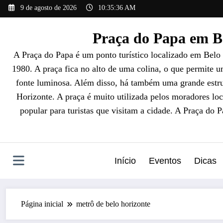
Pular
9 de agosto de 2026
10:35:37 AM
para
o
Praça do Papa em Be
conteúdo
A Praça do Papa é um ponto turístico localizado em Belo
1980. A praça fica no alto de uma colina, o que permite 
fonte luminosa. Além disso, há também uma grande estrut
Horizonte. A praça é muito utilizada pelos moradores loc
popular para turistas que visitam a cidade. A Praça do 
Início
Eventos
Dicas
Página inicial
metrô de belo horizonte