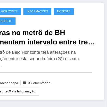
 HORIZONTE
INFORMAÇÕES
NOTÍCIAS
NSPORTE
ras no metrô de BH
entam intervalo entre trens
a 23 minutos à noite
rô de Belo Horizonte terá alterações na
ção entre esta segunda-feira (20) e sexta-
…
racadopapa
0 Comentários
ulte Mais Informação