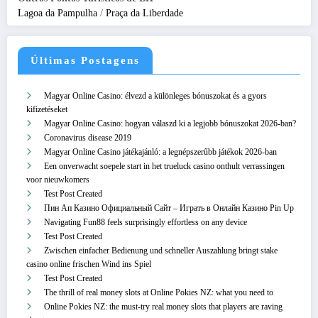
Lagoa da Pampulha
/
Praça da Liberdade
Últimas Postagens
Magyar Online Casino: élvezd a különleges bónuszokat és a gyors
kifizetéseket
Magyar Online Casino: hogyan válaszd ki a legjobb bónuszokat 2026-ban?
Coronavirus disease 2019
Magyar Online Casino játékajánló: a legnépszerűbb játékok 2026-ban
Een onverwacht soepele start in het trueluck casino onthult verrassingen
voor nieuwkomers
Test Post Created
Пин Ап Казино Официальный Сайт – Играть в Онлайн Казино Pin Up
Navigating Fun88 feels surprisingly effortless on any device
Test Post Created
Zwischen einfacher Bedienung und schneller Auszahlung bringt stake
casino online frischen Wind ins Spiel
Test Post Created
The thrill of real money slots at Online Pokies NZ: what you need to
Online Pokies NZ: the must-try real money slots that players are raving