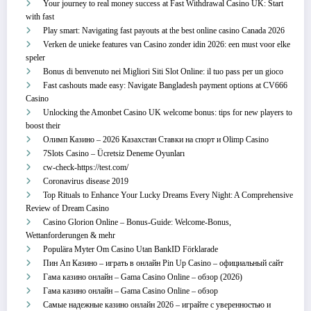
Your journey to real money success at Fast Withdrawal Casino UK: Start
with fast
Play smart: Navigating fast payouts at the best online casino Canada 2026
Verken de unieke features van Casino zonder idin 2026: een must voor elke
speler
Bonus di benvenuto nei Migliori Siti Slot Online: il tuo pass per un gioco
Fast cashouts made easy: Navigate Bangladesh payment options at CV666
Casino
Unlocking the Amonbet Casino UK welcome bonus: tips for new players to
boost their
Олимп Казино – 2026 Казахстан Ставки на спорт и Olimp Casino
7Slots Casino – Ücretsiz Deneme Oyunları
cw-check-https://test.com/
Coronavirus disease 2019
Top Rituals to Enhance Your Lucky Dreams Every Night: A Comprehensive
Review of Dream Casino
Casino Glorion Online – Bonus‑Guide: Welcome‑Bonus,
Wettanforderungen & mehr
Populära Myter Om Casino Utan BankID Förklarade
Пин Ап Казино – играть в онлайн Pin Up Casino – официальный сайт
Гама казино онлайн – Gama Casino Online – обзор (2026)
Гама казино онлайн – Gama Casino Online – обзор
Самые надежные казино онлайн 2026 – играйте с уверенностью и