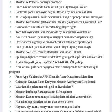
Mostbet w Polsce – bonusy i promocje
Pinco Online Kazinoda Təhlükəsiz Oyun Oynamağın Yolları
Bankrolla görə Pinco oyun seçimi: Başarılı oyuncuların taktikləri
1xBet официальный сайт: безопасный вход с проверенными методами
Mostbet Kazinodan Qələbələrinizi Effektiv Şəkildə Necə Çıxarmaq Olar?
Casino uden om rofus: Understanding player rights
Təcrübəli oyunçular üçün Pin-up-da oyun seçimləri və imkanlar
Как 1win скачать революционизирует ваш опыт азартных игр
Doświadczenia graczy w bukmacherskich zakładach sportowych
Pin Up 2026: Oyun Taktikaları üçün Onlayn Oyunçuların Kəşfi
Mostbet AZ Giriş: Yeni İstifadəçilər üçün Asan Təlimat
Spillemyndigheden svarer: Er det ulovligt at gamble på udenlandske sider?
كيف يمكن المراهنة على 1xbet وتفادي الأخطاء الشائعة؟
Koinləri real pula necə dəyişmək olar: Azərbaycanda Mostbet sadiqlik
proqramı
Pinco App Yükləmək: APK Dəsti ilə Asan Quraşdırma Metodları
Gələcəyin Onlayn Bahis Dünyası: Mostbet Azerbaycan Giriş İcmalı
Waar kan ik spelen met echt geld en live dealers?
Mostbet İstifadəçi Razılaşmasının Şifrə açılması
Mostbet Kazino ümumi rəy: İstifadəçilərin fikirləri və təcrübələri
Hur teknologi påverkar casino utan svensk licens
Изучаем функции, доступные после входа на 1хбет
Wat maakt welke nieuwe online casino’s zijn er in 2026 zo aantrekkelijk?