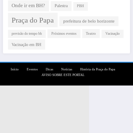
Onde ir em BH?
Palestra
PBH
Praça do Papa
prefeitura de belo horizonte
Teatro
Próximos eventos
previsão do tempo bh
Vacinação
Vacinação em BH
Início
Eventos
Dicas
Notícias
História da Praça do Papa
AVISO SOBRE ESTE PORTAL