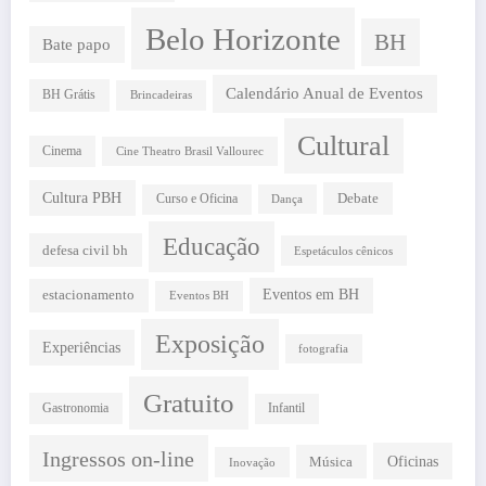
Belo Horizonte
BH
Bate papo
Calendário Anual de Eventos
BH Grátis
Brincadeiras
Cultural
Cinema
Cine Theatro Brasil Vallourec
Cultura PBH
Debate
Curso e Oficina
Dança
Educação
defesa civil bh
Espetáculos cênicos
estacionamento
Eventos em BH
Eventos BH
Exposição
Experiências
fotografia
Gratuito
Gastronomia
Infantil
Ingressos on-line
Oficinas
Música
Inovação