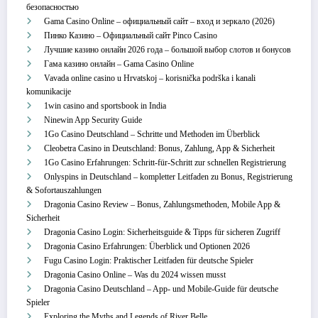
безопасностью
Gama Casino Online – официальный сайт – вход и зеркало (2026)
Пинко Казино – Официальный сайт Pinco Casino
Лучшие казино онлайн 2026 года – большой выбор слотов и бонусов
Гама казино онлайн – Gama Casino Online
Vavada online casino u Hrvatskoj – korisnička podrška i kanali
komunikacije
1win casino and sportsbook in India
Ninewin App Security Guide
1Go Casino Deutschland – Schritte und Methoden im Überblick
Cleobetra Casino in Deutschland: Bonus, Zahlung, App & Sicherheit
1Go Casino Erfahrungen: Schritt‑für‑Schritt zur schnellen Registrierung
Onlyspins in Deutschland – kompletter Leitfaden zu Bonus, Registrierung
& Sofortauszahlungen
Dragonia Casino Review – Bonus, Zahlungsmethoden, Mobile App &
Sicherheit
Dragonia Casino Login: Sicherheitsguide & Tipps für sicheren Zugriff
Dragonia Casino Erfahrungen: Überblick und Optionen 2026
Fugu Casino Login: Praktischer Leitfaden für deutsche Spieler
Dragonia Casino Online – Was du 2024 wissen musst
Dragonia Casino Deutschland – App‑ und Mobile‑Guide für deutsche
Spieler
Exploring the Myths and Legends of River Belle