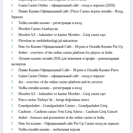
Gama Casino Online – официальный сайт – вход и зеркало (2026)
Пинко Казино Официальный сайт | Pinco Casino играть онлайн – Вход,
Зеркало
Vodka онлайн казино – регистрация и вход
Mostbet Casino Azərbaycan
Mostbet AZ – bukmeker ve kazino Mostbet – Giriş rəsmi sayt
Påverkan av mobilteknologi på nätcasinon
Пин Ап Казино Официальный Сайт – Играть в Онлайн Казино Pin Up
4rabet – overview of the online casino platform for players in India
Лучшие казино онлайн 2026 для новичков и профи – рекомендации
экспертов
Пинко Казино Официальный Сайт – Играть в Онлайн Казино Pinco
Gama Casino Online – официальный сайт – вход и зеркало
4ra – overview of the online casino platform and its services
Vodka онлайн казино – регистрация и вход
Mostbet AZ – bukmeker ve kazino Mostbet – Giriş rəsmi sayt
Pinco casino Türkiye’de – hesap doğrulama süreci
Grandpashabet – Grandpashabet Casino – Grandpashabet Giriş
Casibom – Casibom casino Yeni Giriş Adresi – Casibom Giriş Güncel
4rabet – bonuses and promotions at the online casino in India
Пин Ап казино – Официальный сайт Pin Up Casino вход на зеркало
Vodka онлайн казино – мобильная версия