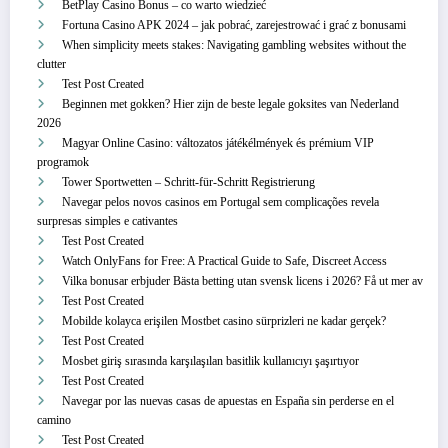
BetPlay Casino Bonus – co warto wiedzieć
Fortuna Casino APK 2024 – jak pobrać, zarejestrować i grać z bonusami
When simplicity meets stakes: Navigating gambling websites without the
clutter
Test Post Created
Beginnen met gokken? Hier zijn de beste legale goksites van Nederland
2026
Magyar Online Casino: változatos játékélmények és prémium VIP
programok
Tower Sportwetten – Schritt‑für‑Schritt Registrierung
Navegar pelos novos casinos em Portugal sem complicações revela
surpresas simples e cativantes
Test Post Created
Watch OnlyFans for Free: A Practical Guide to Safe, Discreet Access
Vilka bonusar erbjuder Bästa betting utan svensk licens i 2026? Få ut mer av
Test Post Created
Mobilde kolayca erişilen Mostbet casino sürprizleri ne kadar gerçek?
Test Post Created
Mosbet giriş sırasında karşılaşılan basitlik kullanıcıyı şaşırtıyor
Test Post Created
Navegar por las nuevas casas de apuestas en España sin perderse en el
camino
Test Post Created