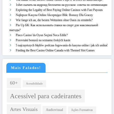
1xbet скачать на андроид бесплатно на русском: советы по оптимизации
Exploring the Legality of Best Paying Online Casinos with Fast Payouts
Najlepsze Kasyna Online Akceptujące Blik: Bonusy Dla Graczy
Wie fange ich an, die besten Wettzeiten ohne Oasis zu ermitteln?
Pin Up БК: Как использовать ставки на спорт для максимальной
выгоды?
Pinco Casino’da Oyun Seçimi Necə Edilir?
Porovnání bonusů na seznamu českých kasin
5 najczęstszych błędów podczas logowania do kasyna online i jak ich unikać
Finding the Best Casino Online Canada with Themed Slot Games
Mais Falados!
60+
Acessibilidade
Acessível para cadeirantes
Artes Visuais
Audiovisual
Ações Formativas