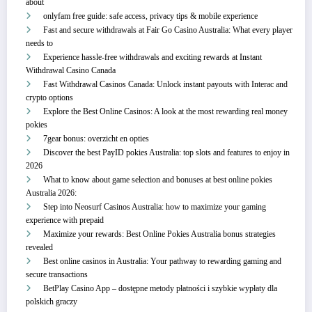
about
onlyfam free guide: safe access, privacy tips & mobile experience
Fast and secure withdrawals at Fair Go Casino Australia: What every player
needs to
Experience hassle-free withdrawals and exciting rewards at Instant
Withdrawal Casino Canada
Fast Withdrawal Casinos Canada: Unlock instant payouts with Interac and
crypto options
Explore the Best Online Casinos: A look at the most rewarding real money
pokies
7gear bonus: overzicht en opties
Discover the best PayID pokies Australia: top slots and features to enjoy in
2026
What to know about game selection and bonuses at best online pokies
Australia 2026:
Step into Neosurf Casinos Australia: how to maximize your gaming
experience with prepaid
Maximize your rewards: Best Online Pokies Australia bonus strategies
revealed
Best online casinos in Australia: Your pathway to rewarding gaming and
secure transactions
BetPlay Casino App – dostępne metody płatności i szybkie wypłaty dla
polskich graczy