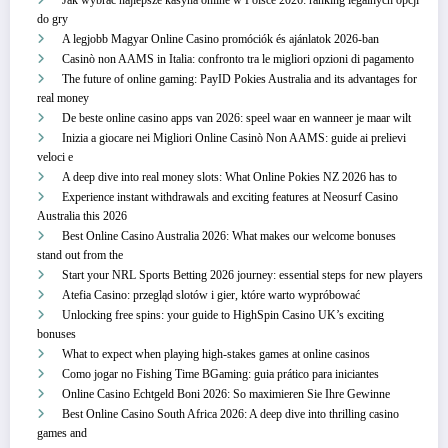
Jak wybrać najlepsze kasyna online w Polsce 2026: ranking legalnych opcji
do gry
A legjobb Magyar Online Casino promóciók és ajánlatok 2026-ban
Casinò non AAMS in Italia: confronto tra le migliori opzioni di pagamento
The future of online gaming: PayID Pokies Australia and its advantages for
real money
De beste online casino apps van 2026: speel waar en wanneer je maar wilt
Inizia a giocare nei Migliori Online Casinò Non AAMS: guide ai prelievi
veloci e
A deep dive into real money slots: What Online Pokies NZ 2026 has to
Experience instant withdrawals and exciting features at Neosurf Casino
Australia this 2026
Best Online Casino Australia 2026: What makes our welcome bonuses
stand out from the
Start your NRL Sports Betting 2026 journey: essential steps for new players
Atefia Casino: przegląd slotów i gier, które warto wypróbować
Unlocking free spins: your guide to HighSpin Casino UK’s exciting
bonuses
What to expect when playing high-stakes games at online casinos
Como jogar no Fishing Time BGaming: guia prático para iniciantes
Online Casino Echtgeld Boni 2026: So maximieren Sie Ihre Gewinne
Best Online Casino South Africa 2026: A deep dive into thrilling casino
games and