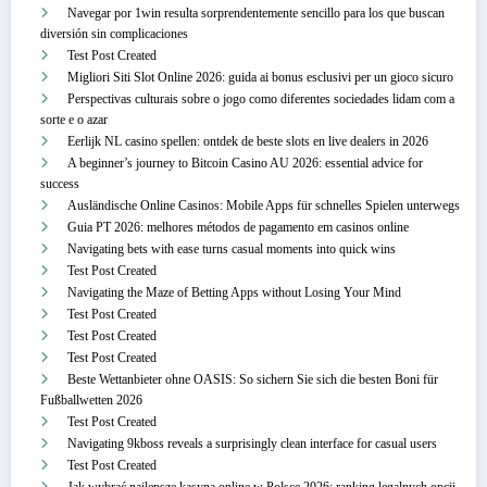
Navegar por 1win resulta sorprendentemente sencillo para los que buscan
diversión sin complicaciones
Test Post Created
Migliori Siti Slot Online 2026: guida ai bonus esclusivi per un gioco sicuro
Perspectivas culturais sobre o jogo como diferentes sociedades lidam com a
sorte e o azar
Eerlijk NL casino spellen: ontdek de beste slots en live dealers in 2026
A beginner’s journey to Bitcoin Casino AU 2026: essential advice for
success
Ausländische Online Casinos: Mobile Apps für schnelles Spielen unterwegs
Guia PT 2026: melhores métodos de pagamento em casinos online
Navigating bets with ease turns casual moments into quick wins
Test Post Created
Navigating the Maze of Betting Apps without Losing Your Mind
Test Post Created
Test Post Created
Test Post Created
Beste Wettanbieter ohne OASIS: So sichern Sie sich die besten Boni für
Fußballwetten 2026
Test Post Created
Navigating 9kboss reveals a surprisingly clean interface for casual users
Test Post Created