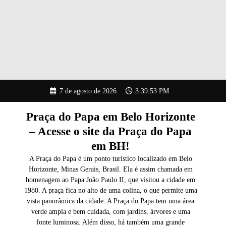
Pular
7 de agosto de 2026
3:39:54 PM
para
o
conteúdo
Praça do Papa em Belo Horizonte
– Acesse o site da Praça do Papa
em BH!
A Praça do Papa é um ponto turístico localizado em Belo
Horizonte, Minas Gerais, Brasil. Ela é assim chamada em
homenagem ao Papa João Paulo II, que visitou a cidade em
1980. A praça fica no alto de uma colina, o que permite uma
vista panorâmica da cidade. A Praça do Papa tem uma área
verde ampla e bem cuidada, com jardins, árvores e uma
fonte luminosa. Além disso, há também uma grande