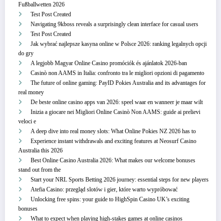
Fußballwetten 2026
Test Post Created
Navigating 9kboss reveals a surprisingly clean interface for casual users
Test Post Created
Jak wybrać najlepsze kasyna online w Polsce 2026: ranking legalnych opcji
do gry
A legjobb Magyar Online Casino promóciók és ajánlatok 2026-ban
Casinò non AAMS in Italia: confronto tra le migliori opzioni di pagamento
The future of online gaming: PayID Pokies Australia and its advantages for
real money
De beste online casino apps van 2026: speel waar en wanneer je maar wilt
Inizia a giocare nei Migliori Online Casinò Non AAMS: guide ai prelievi
veloci e
A deep dive into real money slots: What Online Pokies NZ 2026 has to
Experience instant withdrawals and exciting features at Neosurf Casino
Australia this 2026
Best Online Casino Australia 2026: What makes our welcome bonuses
stand out from the
Start your NRL Sports Betting 2026 journey: essential steps for new players
Atefia Casino: przegląd slotów i gier, które warto wypróbować
Unlocking free spins: your guide to HighSpin Casino UK’s exciting
bonuses
What to expect when playing high-stakes games at online casinos