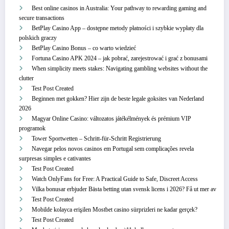
Best online casinos in Australia: Your pathway to rewarding gaming and
secure transactions
BetPlay Casino App – dostępne metody płatności i szybkie wypłaty dla
polskich graczy
BetPlay Casino Bonus – co warto wiedzieć
Fortuna Casino APK 2024 – jak pobrać, zarejestrować i grać z bonusami
When simplicity meets stakes: Navigating gambling websites without the
clutter
Test Post Created
Beginnen met gokken? Hier zijn de beste legale goksites van Nederland
2026
Magyar Online Casino: változatos játékélmények és prémium VIP
programok
Tower Sportwetten – Schritt‑für‑Schritt Registrierung
Navegar pelos novos casinos em Portugal sem complicações revela
surpresas simples e cativantes
Test Post Created
Watch OnlyFans for Free: A Practical Guide to Safe, Discreet Access
Vilka bonusar erbjuder Bästa betting utan svensk licens i 2026? Få ut mer av
Test Post Created
Mobilde kolayca erişilen Mostbet casino sürprizleri ne kadar gerçek?
Test Post Created