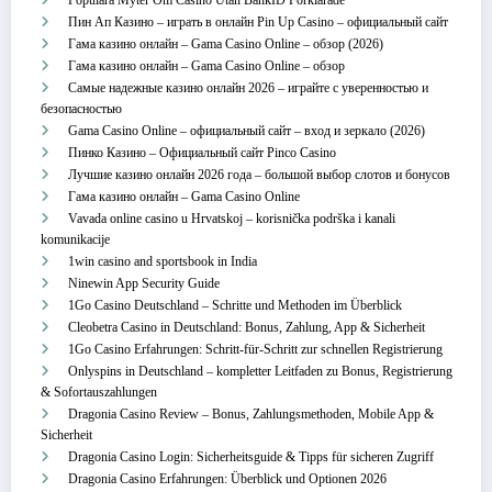
Пин Ап Казино – играть в онлайн Pin Up Casino – официальный сайт
Гама казино онлайн – Gama Casino Online – обзор (2026)
Гама казино онлайн – Gama Casino Online – обзор
Самые надежные казино онлайн 2026 – играйте с уверенностью и
безопасностью
Gama Casino Online – официальный сайт – вход и зеркало (2026)
Пинко Казино – Официальный сайт Pinco Casino
Лучшие казино онлайн 2026 года – большой выбор слотов и бонусов
Гама казино онлайн – Gama Casino Online
Vavada online casino u Hrvatskoj – korisnička podrška i kanali
komunikacije
1win casino and sportsbook in India
Ninewin App Security Guide
1Go Casino Deutschland – Schritte und Methoden im Überblick
Cleobetra Casino in Deutschland: Bonus, Zahlung, App & Sicherheit
1Go Casino Erfahrungen: Schritt‑für‑Schritt zur schnellen Registrierung
Onlyspins in Deutschland – kompletter Leitfaden zu Bonus, Registrierung
& Sofortauszahlungen
Dragonia Casino Review – Bonus, Zahlungsmethoden, Mobile App &
Sicherheit
Dragonia Casino Login: Sicherheitsguide & Tipps für sicheren Zugriff
Dragonia Casino Erfahrungen: Überblick und Optionen 2026