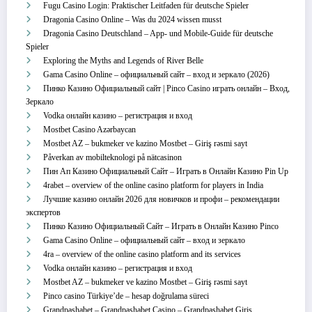
Fugu Casino Login: Praktischer Leitfaden für deutsche Spieler
Dragonia Casino Online – Was du 2024 wissen musst
Dragonia Casino Deutschland – App‑ und Mobile‑Guide für deutsche
Spieler
Exploring the Myths and Legends of River Belle
Gama Casino Online – официальный сайт – вход и зеркало (2026)
Пинко Казино Официальный сайт | Pinco Casino играть онлайн – Вход,
Зеркало
Vodka онлайн казино – регистрация и вход
Mostbet Casino Azərbaycan
Mostbet AZ – bukmeker ve kazino Mostbet – Giriş rəsmi sayt
Påverkan av mobilteknologi på nätcasinon
Пин Ап Казино Официальный Сайт – Играть в Онлайн Казино Pin Up
4rabet – overview of the online casino platform for players in India
Лучшие казино онлайн 2026 для новичков и профи – рекомендации
экспертов
Пинко Казино Официальный Сайт – Играть в Онлайн Казино Pinco
Gama Casino Online – официальный сайт – вход и зеркало
4ra – overview of the online casino platform and its services
Vodka онлайн казино – регистрация и вход
Mostbet AZ – bukmeker ve kazino Mostbet – Giriş rəsmi sayt
Pinco casino Türkiye’de – hesap doğrulama süreci
Grandpashabet – Grandpashabet Casino – Grandpashabet Giriş