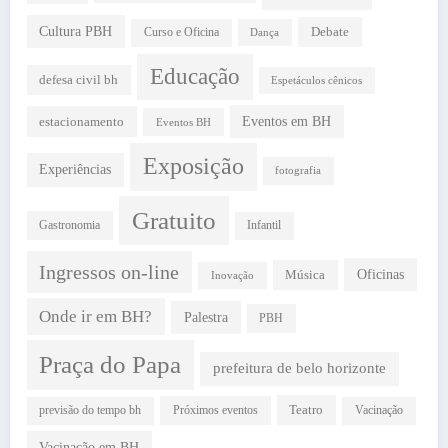
Cultura PBH
Debate
Curso e Oficina
Dança
Educação
defesa civil bh
Espetáculos cênicos
estacionamento
Eventos em BH
Eventos BH
Exposição
Experiências
fotografia
Gratuito
Gastronomia
Infantil
Ingressos on-line
Oficinas
Música
Inovação
Onde ir em BH?
Palestra
PBH
Praça do Papa
prefeitura de belo horizonte
Teatro
Próximos eventos
previsão do tempo bh
Vacinação
Vacinação em BH