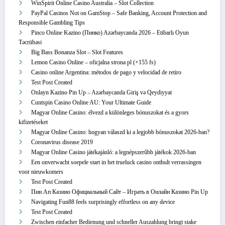
WinSpirit Online Casino Australia – Slot Collection
PayPal Casinos Not on GamStop – Safe Banking, Account Protection and
Responsible Gambling Tips
Pinco Online Kazino (Пинко) Azərbaycanda 2026 – Etibarlı Oyun
Təcrübəsi
Big Bass Bonanza Slot – Slot Features
Lemon Casino Online – oficjalna strona pl (+155 fs)
Casino online Argentina: métodos de pago y velocidad de retiro
Test Post Created
Onlayn Kazino Pin Up – Azərbaycanda Giriş və Qeydiyyat
Cuntspin Casino Online AU: Your Ultimate Guide
Magyar Online Casino: élvezd a különleges bónuszokat és a gyors
kifizetéseket
Magyar Online Casino: hogyan válaszd ki a legjobb bónuszokat 2026-ban?
Coronavirus disease 2019
Magyar Online Casino játékajánló: a legnépszerűbb játékok 2026-ban
Een onverwacht soepele start in het trueluck casino onthult verrassingen
voor nieuwkomers
Test Post Created
Пин Ап Казино Официальный Сайт – Играть в Онлайн Казино Pin Up
Navigating Fun88 feels surprisingly effortless on any device
Test Post Created
Zwischen einfacher Bedienung und schneller Auszahlung bringt stake