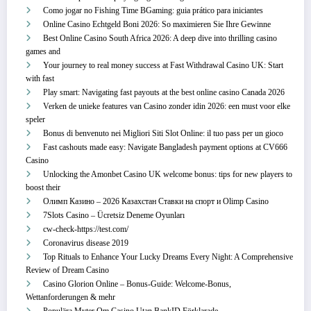
Como jogar no Fishing Time BGaming: guia prático para iniciantes
Online Casino Echtgeld Boni 2026: So maximieren Sie Ihre Gewinne
Best Online Casino South Africa 2026: A deep dive into thrilling casino
games and
Your journey to real money success at Fast Withdrawal Casino UK: Start
with fast
Play smart: Navigating fast payouts at the best online casino Canada 2026
Verken de unieke features van Casino zonder idin 2026: een must voor elke
speler
Bonus di benvenuto nei Migliori Siti Slot Online: il tuo pass per un gioco
Fast cashouts made easy: Navigate Bangladesh payment options at CV666
Casino
Unlocking the Amonbet Casino UK welcome bonus: tips for new players to
boost their
Олимп Казино – 2026 Казахстан Ставки на спорт и Olimp Casino
7Slots Casino – Ücretsiz Deneme Oyunları
cw-check-https://test.com/
Coronavirus disease 2019
Top Rituals to Enhance Your Lucky Dreams Every Night: A Comprehensive
Review of Dream Casino
Casino Glorion Online – Bonus‑Guide: Welcome‑Bonus,
Wettanforderungen & mehr
Populära Myter Om Casino Utan BankID Förklarade