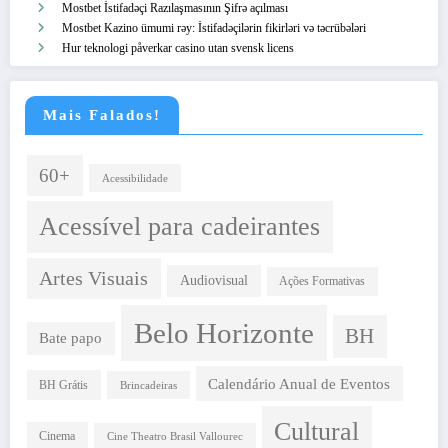
Mostbet İstifadəçi Razılaşmasının Şifrə açılması
Mostbet Kazino ümumi rəy: İstifadəçilərin fikirləri və təcrübələri
Hur teknologi påverkar casino utan svensk licens
Mais Falados!
60+
Acessibilidade
Acessível para cadeirantes
Artes Visuais
Audiovisual
Ações Formativas
Belo Horizonte
BH
Bate papo
Calendário Anual de Eventos
BH Grátis
Brincadeiras
Cultural
Cinema
Cine Theatro Brasil Vallourec