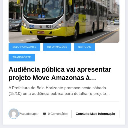
BELO HORIZONTE
INFORMAÇÕES
NOTÍCIAS
TRANSPORTE
Audiência pública vai apresentar
projeto Move Amazonas à
população de Belo Horizonte
A Prefeitura de Belo Horizonte promove neste sábado
(18/10) uma audiência pública para detalhar o projeto…
Consulte Mais Informação
Pracadopapa
0 Comentários