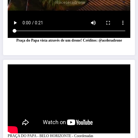
Praça do Papa vista através de um drone! Créditos: @aceleradrone
PRAÇA DO PAPA - BELO HORIZONTE - Coordenadas