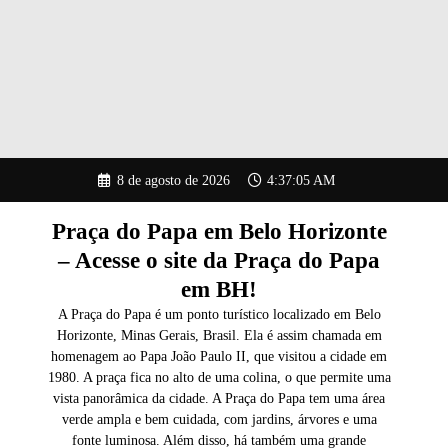
Pular
8 de agosto de 2026
4:37:06 AM
para
o
conteúdo
Praça do Papa em Belo Horizonte
– Acesse o site da Praça do Papa
em BH!
A Praça do Papa é um ponto turístico localizado em Belo
Horizonte, Minas Gerais, Brasil. Ela é assim chamada em
homenagem ao Papa João Paulo II, que visitou a cidade em
1980. A praça fica no alto de uma colina, o que permite uma
vista panorâmica da cidade. A Praça do Papa tem uma área
verde ampla e bem cuidada, com jardins, árvores e uma
fonte luminosa. Além disso, há também uma grande