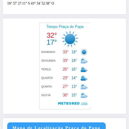
19° 57' 27.11" S 43° 54' 52.58" O
Mapa de Localização Praça do Papa