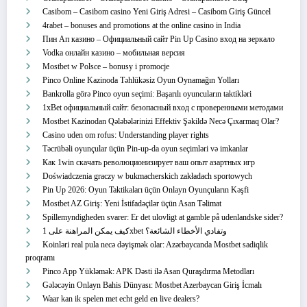
Casibom – Casibom casino Yeni Giriş Adresi – Casibom Giriş Güncel
4rabet – bonuses and promotions at the online casino in India
Пин Ап казино – Официальный сайт Pin Up Casino вход на зеркало
Vodka онлайн казино – мобильная версия
Mostbet w Polsce – bonusy i promocje
Pinco Online Kazinoda Təhlükəsiz Oyun Oynamağın Yolları
Bankrolla görə Pinco oyun seçimi: Başarılı oyuncuların taktikləri
1xBet официальный сайт: безопасный вход с проверенными методами
Mostbet Kazinodan Qələbələrinizi Effektiv Şəkildə Necə Çıxarmaq Olar?
Casino uden om rofus: Understanding player rights
Təcrübəli oyunçular üçün Pin-up-da oyun seçimləri və imkanlar
Как 1win скачать революционизирует ваш опыт азартных игр
Doświadczenia graczy w bukmacherskich zakładach sportowych
Pin Up 2026: Oyun Taktikaları üçün Onlayn Oyunçuların Kəşfi
Mostbet AZ Giriş: Yeni İstifadəçilər üçün Asan Təlimat
Spillemyndigheden svarer: Er det ulovligt at gamble på udenlandske sider?
كيف يمكن المراهنة على 1xbet وتفادي الأخطاء الشائعة؟
Koinləri real pula necə dəyişmək olar: Azərbaycanda Mostbet sadiqlik
proqramı
Pinco App Yükləmək: APK Dəsti ilə Asan Quraşdırma Metodları
Gələcəyin Onlayn Bahis Dünyası: Mostbet Azerbaycan Giriş İcmalı
Waar kan ik spelen met echt geld en live dealers?