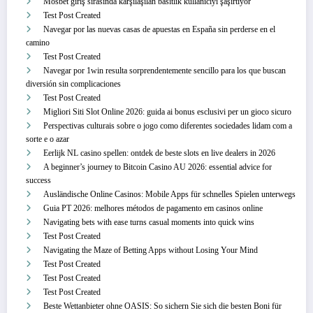
Mosbet giriş sırasında karşılaşılan basitlik kullanıcıyı şaşırtıyor
Test Post Created
Navegar por las nuevas casas de apuestas en España sin perderse en el
camino
Test Post Created
Navegar por 1win resulta sorprendentemente sencillo para los que buscan
diversión sin complicaciones
Test Post Created
Migliori Siti Slot Online 2026: guida ai bonus esclusivi per un gioco sicuro
Perspectivas culturais sobre o jogo como diferentes sociedades lidam com a
sorte e o azar
Eerlijk NL casino spellen: ontdek de beste slots en live dealers in 2026
A beginner’s journey to Bitcoin Casino AU 2026: essential advice for
success
Ausländische Online Casinos: Mobile Apps für schnelles Spielen unterwegs
Guia PT 2026: melhores métodos de pagamento em casinos online
Navigating bets with ease turns casual moments into quick wins
Test Post Created
Navigating the Maze of Betting Apps without Losing Your Mind
Test Post Created
Test Post Created
Test Post Created
Beste Wettanbieter ohne OASIS: So sichern Sie sich die besten Boni für