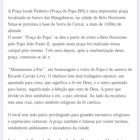
A Praça Israel Pinheiro (Praça do Papa BH) é uma importante praça
localizada no bairro das Mangabeiras, na cidade de Belo Horizonte.
Situa-se próxima à base da Serra do Curral, a mais de 1100m de
altitude.
O nome ‘‘Praça do Papa’’ se deu a partir da visita a Belo Horizonte
pelo Papa João Paulo II, quando nesta praça foi realizada missa
campal pelo mesmo. Três anos depois, após a reurbanização desta
praça, construiu-se ali o
‘‘Monumento a Paz’’, em homenagem a visita do Papa e de autoria de
Ricardo Carvão Levy. O obelisco tem dois triângulos opostos: um
apontado para cima, que significa a fé em Deus, e o outro apontado
para baixo, significando a bênção que vem de Deus. A parte que
divide os dois simboliza o elo, a paz celestial. Ao lado da escultura
está uma cruz, outro símbolo religioso da fé católica.
O local tem sido palco privilegiado para grandes encontros religiosos
e espetáculos culturais. A praça também é famosa por reunir turistas,
vendedores ambulantes e moradores da cidade.