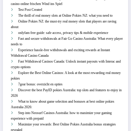
casino online frischen Wind ins Spiel
Test Post Created
The thrill of real money slots at Online Pokies NZ: what you need to
Online Pokies NZ: the must-try real money slots that players are raving
about
onlyfam free guide: safe access, privacy tips & mobile experience
Fast and secure withdrawals at Fair Go Casino Australia: What every player
needs to
Experience hassle-free withdrawals and exciting rewards at Instant
Withdrawal Casino Canada
Fast Withdrawal Casinos Canada: Unlock instant payouts with Interac and
crypto options
Explore the Best Online Casinos: A look at the most rewarding real money
pokies
7gear bonus: overzicht en opties
Discover the best PayID pokies Australia: top slots and features to enjoy in
2026
What to know about game selection and bonuses at best online pokies
Australia 2026:
Step into Neosurf Casinos Australia: how to maximize your gaming
experience with prepaid
Maximize your rewards: Best Online Pokies Australia bonus strategies
revealed