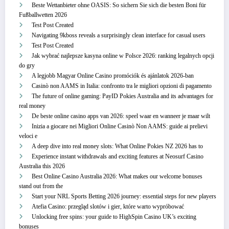
Beste Wettanbieter ohne OASIS: So sichern Sie sich die besten Boni für
Fußballwetten 2026
Test Post Created
Navigating 9kboss reveals a surprisingly clean interface for casual users
Test Post Created
Jak wybrać najlepsze kasyna online w Polsce 2026: ranking legalnych opcji
do gry
A legjobb Magyar Online Casino promóciók és ajánlatok 2026-ban
Casinò non AAMS in Italia: confronto tra le migliori opzioni di pagamento
The future of online gaming: PayID Pokies Australia and its advantages for
real money
De beste online casino apps van 2026: speel waar en wanneer je maar wilt
Inizia a giocare nei Migliori Online Casinò Non AAMS: guide ai prelievi
veloci e
A deep dive into real money slots: What Online Pokies NZ 2026 has to
Experience instant withdrawals and exciting features at Neosurf Casino
Australia this 2026
Best Online Casino Australia 2026: What makes our welcome bonuses
stand out from the
Start your NRL Sports Betting 2026 journey: essential steps for new players
Atefia Casino: przegląd slotów i gier, które warto wypróbować
Unlocking free spins: your guide to HighSpin Casino UK’s exciting
bonuses