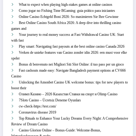
What to expect when playing high-stakes games at online casinos
Como jogar no Fishing Time BGaming: guia prático para iniciantes
Online Casino Echtgeld Boni 2026: So maximieren Sie Ihre Gewinne
Best Online Casino South Africa 2026: A deep dive into thrilling casino
games and
Your journey to real money success at Fast Withdrawal Casino UK: Start
with fast
Play smart: Navigating fast payouts at the best online casino Canada 2026
Verken de unieke features van Casino zonder idin 2026: een must voor elke
speler
Bonus di benvenuto nei Migliori Siti Slot Online: il tuo pass per un gioco
Fast cashouts made easy: Navigate Bangladesh payment options at CV666
Casino
Unlocking the Amonbet Casino UK welcome bonus: tips for new players to
boost their
Олимп Казино – 2026 Казахстан Ставки на спорт и Olimp Casino
7Slots Casino – Ücretsiz Deneme Oyunları
cw-check-https://test.com/
Coronavirus disease 2019
Top Rituals to Enhance Your Lucky Dreams Every Night: A Comprehensive
Review of Dream Casino
Casino Glorion Online – Bonus‑Guide: Welcome‑Bonus,