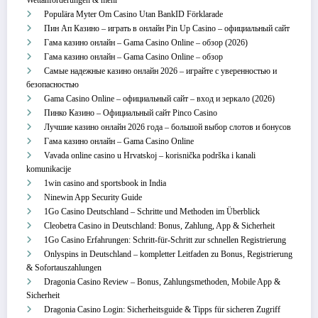
Wettanforderungen & mehr
Populära Myter Om Casino Utan BankID Förklarade
Пин Ап Казино – играть в онлайн Pin Up Casino – официальный сайт
Гама казино онлайн – Gama Casino Online – обзор (2026)
Гама казино онлайн – Gama Casino Online – обзор
Самые надежные казино онлайн 2026 – играйте с уверенностью и
безопасностью
Gama Casino Online – официальный сайт – вход и зеркало (2026)
Пинко Казино – Официальный сайт Pinco Casino
Лучшие казино онлайн 2026 года – большой выбор слотов и бонусов
Гама казино онлайн – Gama Casino Online
Vavada online casino u Hrvatskoj – korisnička podrška i kanali
komunikacije
1win casino and sportsbook in India
Ninewin App Security Guide
1Go Casino Deutschland – Schritte und Methoden im Überblick
Cleobetra Casino in Deutschland: Bonus, Zahlung, App & Sicherheit
1Go Casino Erfahrungen: Schritt‑für‑Schritt zur schnellen Registrierung
Onlyspins in Deutschland – kompletter Leitfaden zu Bonus, Registrierung
& Sofortauszahlungen
Dragonia Casino Review – Bonus, Zahlungsmethoden, Mobile App &
Sicherheit
Dragonia Casino Login: Sicherheitsguide & Tipps für sicheren Zugriff