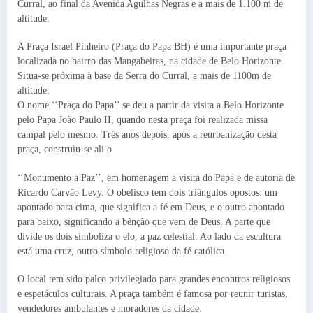
Curral, ao final da Avenida Agulhas Negras e a mais de 1.100 m de
altitude.
A Praça Israel Pinheiro (Praça do Papa BH) é uma importante praça
localizada no bairro das Mangabeiras, na cidade de Belo Horizonte.
Situa-se próxima à base da Serra do Curral, a mais de 1100m de
altitude.
O nome ‘‘Praça do Papa’’ se deu a partir da visita a Belo Horizonte
pelo Papa João Paulo II, quando nesta praça foi realizada missa
campal pelo mesmo. Três anos depois, após a reurbanização desta
praça, construiu-se ali o
‘‘Monumento a Paz’’, em homenagem a visita do Papa e de autoria de
Ricardo Carvão Levy. O obelisco tem dois triângulos opostos: um
apontado para cima, que significa a fé em Deus, e o outro apontado
para baixo, significando a bênção que vem de Deus. A parte que
divide os dois simboliza o elo, a paz celestial. Ao lado da escultura
está uma cruz, outro símbolo religioso da fé católica.
O local tem sido palco privilegiado para grandes encontros religiosos
e espetáculos culturais. A praça também é famosa por reunir turistas,
vendedores ambulantes e moradores da cidade.