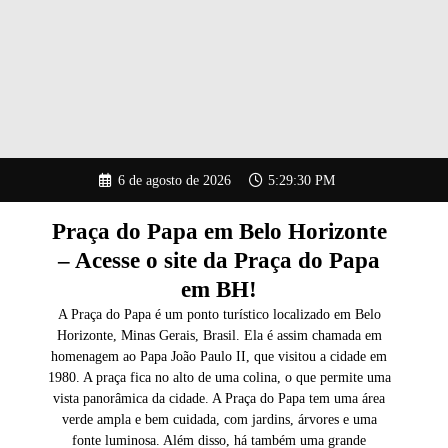
Pular
6 de agosto de 2026
5:29:31 PM
para
o
conteúdo
Praça do Papa em Belo Horizonte
– Acesse o site da Praça do Papa
em BH!
A Praça do Papa é um ponto turístico localizado em Belo
Horizonte, Minas Gerais, Brasil. Ela é assim chamada em
homenagem ao Papa João Paulo II, que visitou a cidade em
1980. A praça fica no alto de uma colina, o que permite uma
vista panorâmica da cidade. A Praça do Papa tem uma área
verde ampla e bem cuidada, com jardins, árvores e uma
fonte luminosa. Além disso, há também uma grande