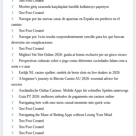
Test Post Created
Mosbet giriş sırasında karşılaşılan basitlik kullanıcıyı şaşırtıyor
Test Post Created
Navegar por las nuevas casas de apuestas en España sin perderse en el
camino
Test Post Created
Navegar por 1win resulta sorprendentemente sencillo para los que buscan
diversión sin complicaciones
Test Post Created
Migliori Siti Slot Online 2026: guida ai bonus esclusivi per un gioco sicuro
Perspectivas culturais sobre o jogo como diferentes sociedades lidam com a
sorte e o azar
Eerlijk NL casino spellen: ontdek de beste slots en live dealers in 2026
A beginner’s journey to Bitcoin Casino AU 2026: essential advice for
success
Ausländische Online Casinos: Mobile Apps für schnelles Spielen unterwegs
Guia PT 2026: melhores métodos de pagamento em casinos online
Navigating bets with ease turns casual moments into quick wins
Test Post Created
Navigating the Maze of Betting Apps without Losing Your Mind
Test Post Created
Test Post Created
Test Post Created