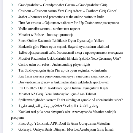
Grandpashabet – Grandpashabet Casino – Grandpashabet Giriş
Casibom – Casibom casino Yeni Giriş Adresi – Casibom Giriş Güncel
4rabet – bonuses and promotions at the online casino in India
Пин Ап казино – Официальный сайт Pin Up Casino вход на зеркало
Vodka онлайн казино – мобильная версия
Mostbet w Polsce – bonusy i promocje
Pinco Online Kazinoda Təhlükəsiz Oyun Oynamağın Yolları
Bankrolla görə Pinco oyun seçimi: Başarılı oyuncuların taktikləri
1xBet официальный сайт: безопасный вход с проверенными методами
Mostbet Kazinodan Qələbələrinizi Effektiv Şəkildə Necə Çıxarmaq Olar?
Casino uden om rofus: Understanding player rights
Təcrübəli oyunçular üçün Pin-up-da oyun seçimləri və imkanlar
Как 1win скачать революционизирует ваш опыт азартных игр
Doświadczenia graczy w bukmacherskich zakładach sportowych
Pin Up 2026: Oyun Taktikaları üçün Onlayn Oyunçuların Kəşfi
Mostbet AZ Giriş: Yeni İstifadəçilər üçün Asan Təlimat
Spillemyndigheden svarer: Er det ulovligt at gamble på udenlandske sider?
كيف يمكن المراهنة على 1xbet وتفادي الأخطاء الشائعة؟
Koinləri real pula necə dəyişmək olar: Azərbaycanda Mostbet sadiqlik
proqramı
Pinco App Yükləmək: APK Dəsti ilə Asan Quraşdırma Metodları
Gələcəyin Onlayn Bahis Dünyası: Mostbet Azerbaycan Giriş İcmalı