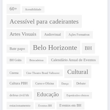
60+
Acessibilidade
Acessível para cadeirantes
Artes Visuais
Audiovisual
Ações Formativas
Belo Horizonte
BH
Bate papo
Calendário Anual de Eventos
BH Grátis
Brincadeiras
Cultural
Cinema
Cine Theatro Brasil Vallourec
Cultura PBH
Debate
Curso e Oficina
Dança
Educação
defesa civil bh
Espetáculos cênicos
estacionamento
Eventos em BH
Eventos BH