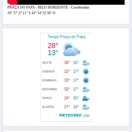
PRAÇA DO PAPA - BELO HORIZONTE - Coordenadas
19° 57' 27.11" S 43° 54' 52.58" O