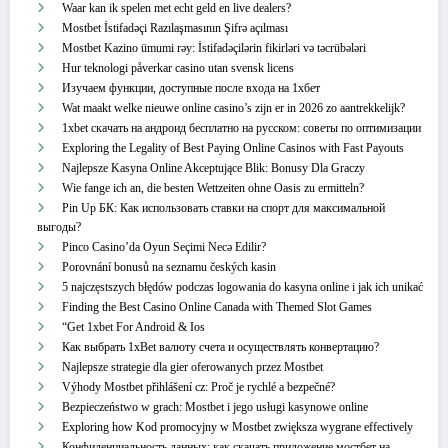
Waar kan ik spelen met echt geld en live dealers?
Mostbet İstifadəçi Razılaşmasının Şifrə açılması
Mostbet Kazino ümumi rəy: İstifadəçilərin fikirləri və təcrübələri
Hur teknologi påverkar casino utan svensk licens
Изучаем функции, доступные после входа на 1хбет
Wat maakt welke nieuwe online casino’s zijn er in 2026 zo aantrekkelijk?
1xbet скачать на андроид бесплатно на русском: советы по оптимизации
Exploring the Legality of Best Paying Online Casinos with Fast Payouts
Najlepsze Kasyna Online Akceptujące Blik: Bonusy Dla Graczy
Wie fange ich an, die besten Wettzeiten ohne Oasis zu ermitteln?
Pin Up БК: Как использовать ставки на спорт для максимальной
выгоды?
Pinco Casino’da Oyun Seçimi Necə Edilir?
Porovnání bonusů na seznamu českých kasin
5 najczęstszych błędów podczas logowania do kasyna online i jak ich unikać
Finding the Best Casino Online Canada with Themed Slot Games
“Get 1xbet For Android & Ios
Как выбрать 1xBet валюту счета и осуществлять конвертацию?
Najlepsze strategie dla gier oferowanych przez Mostbet
Výhody Mostbet přihlášení cz: Proč je rychlé a bezpečné?
Bezpieczeństwo w grach: Mostbet i jego usługi kasynowe online
Exploring how Kod promocyjny w Mostbet zwiększa wygrane effectively
Конфиденциальность данных: как скачать приложение мостбет на