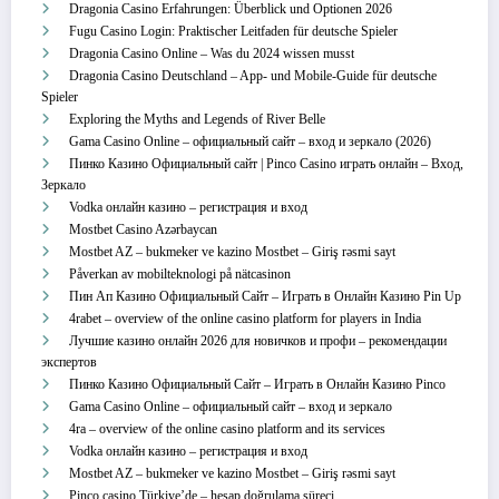
Dragonia Casino Erfahrungen: Überblick und Optionen 2026
Fugu Casino Login: Praktischer Leitfaden für deutsche Spieler
Dragonia Casino Online – Was du 2024 wissen musst
Dragonia Casino Deutschland – App‑ und Mobile‑Guide für deutsche
Spieler
Exploring the Myths and Legends of River Belle
Gama Casino Online – официальный сайт – вход и зеркало (2026)
Пинко Казино Официальный сайт | Pinco Casino играть онлайн – Вход,
Зеркало
Vodka онлайн казино – регистрация и вход
Mostbet Casino Azərbaycan
Mostbet AZ – bukmeker ve kazino Mostbet – Giriş rəsmi sayt
Påverkan av mobilteknologi på nätcasinon
Пин Ап Казино Официальный Сайт – Играть в Онлайн Казино Pin Up
4rabet – overview of the online casino platform for players in India
Лучшие казино онлайн 2026 для новичков и профи – рекомендации
экспертов
Пинко Казино Официальный Сайт – Играть в Онлайн Казино Pinco
Gama Casino Online – официальный сайт – вход и зеркало
4ra – overview of the online casino platform and its services
Vodka онлайн казино – регистрация и вход
Mostbet AZ – bukmeker ve kazino Mostbet – Giriş rəsmi sayt
Pinco casino Türkiye’de – hesap doğrulama süreci