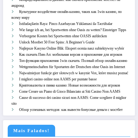
андроид
Культурное воздействие онлайн-казино, таких как 1win казино, по
всему миру
İstifadəçilərin Rəyə: Pinco Azərbaycan Yükləməsi ilə Təcrübələr
Wie fange ich an, bei Sportwetten ohne Oasis zu wetten? Einsteiger Tipps
Verborgene Kosten bei Sportwetten ohne OASIS aufdecken
Unlock Mostbet 50 Free Spins: A Beginner’s Guide
Najlepsze Kasyno Online Blik: Ekspert ocenia nasz subiektywny wybór
Как скачать Пин-Ап: мобильная версия и приложение для игроков
Топ функции приложения 1win скачать: Полный обзор онлайн-казино
Wettgemeinschaften für Sportarten der Deutschen ohne Oasis im Internet
Najważniejsze funkcje gier slotowych w kasynie Vox, które musisz poznać
I migliori casino online non AAMS per puntate basse
Криптовалюты в пинко казино: Новые возможности для игроков
Come Creare un Piano di Gioco Bilanciato ai Siti Casino Non AAMS
Cause di successo dei casino sicuri non AAMS: Come scegliere il miglior
sito
Обзор успешных методов: как вывести бонусные деньги с мостбет
Mais Falados!