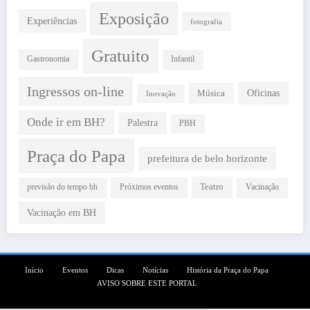
Exposição
Experiências
fotografia
Gratuito
Gastronomia
Infantil
Ingressos on-line
Oficinas
Música
Inovação
Onde ir em BH?
Palestra
PBH
Praça do Papa
prefeitura de belo horizonte
Teatro
Próximos eventos
previsão do tempo bh
Vacinação
Vacinação em BH
Início
Eventos
Dicas
Notícias
História da Praça do Papa
AVISO SOBRE ESTE PORTAL