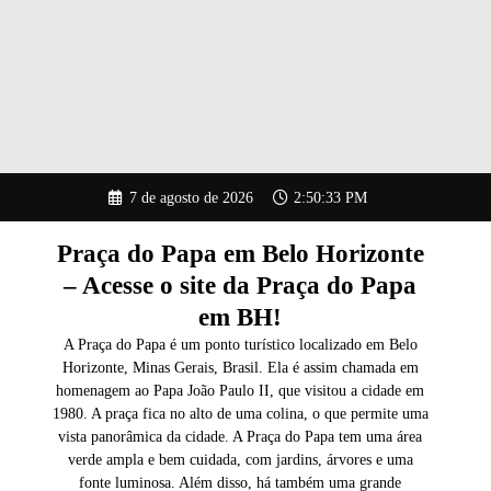
Pular
7 de agosto de 2026
2:50:34 PM
para
o
conteúdo
Praça do Papa em Belo Horizonte
– Acesse o site da Praça do Papa
em BH!
A Praça do Papa é um ponto turístico localizado em Belo
Horizonte, Minas Gerais, Brasil. Ela é assim chamada em
homenagem ao Papa João Paulo II, que visitou a cidade em
1980. A praça fica no alto de uma colina, o que permite uma
vista panorâmica da cidade. A Praça do Papa tem uma área
verde ampla e bem cuidada, com jardins, árvores e uma
fonte luminosa. Além disso, há também uma grande