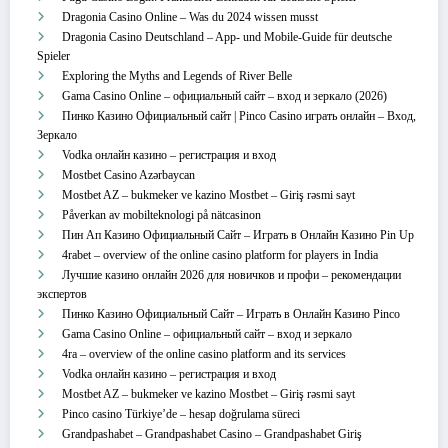
Dragonia Casino Online – Was du 2024 wissen musst
Dragonia Casino Deutschland – App‑ und Mobile‑Guide für deutsche
Spieler
Exploring the Myths and Legends of River Belle
Gama Casino Online – официальный сайт – вход и зеркало (2026)
Пинко Казино Официальный сайт | Pinco Casino играть онлайн – Вход,
Зеркало
Vodka онлайн казино – регистрация и вход
Mostbet Casino Azərbaycan
Mostbet AZ – bukmeker ve kazino Mostbet – Giriş rəsmi sayt
Påverkan av mobilteknologi på nätcasinon
Пин Ап Казино Официальный Сайт – Играть в Онлайн Казино Pin Up
4rabet – overview of the online casino platform for players in India
Лучшие казино онлайн 2026 для новичков и профи – рекомендации
экспертов
Пинко Казино Официальный Сайт – Играть в Онлайн Казино Pinco
Gama Casino Online – официальный сайт – вход и зеркало
4ra – overview of the online casino platform and its services
Vodka онлайн казино – регистрация и вход
Mostbet AZ – bukmeker ve kazino Mostbet – Giriş rəsmi sayt
Pinco casino Türkiye’de – hesap doğrulama süreci
Grandpashabet – Grandpashabet Casino – Grandpashabet Giriş