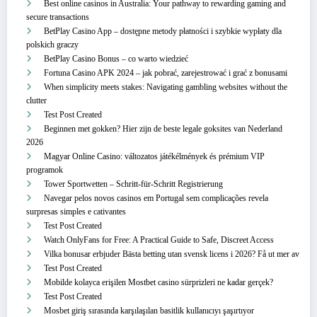
Best online casinos in Australia: Your pathway to rewarding gaming and
secure transactions
BetPlay Casino App – dostępne metody płatności i szybkie wypłaty dla
polskich graczy
BetPlay Casino Bonus – co warto wiedzieć
Fortuna Casino APK 2024 – jak pobrać, zarejestrować i grać z bonusami
When simplicity meets stakes: Navigating gambling websites without the
clutter
Test Post Created
Beginnen met gokken? Hier zijn de beste legale goksites van Nederland
2026
Magyar Online Casino: változatos játékélmények és prémium VIP
programok
Tower Sportwetten – Schritt‑für‑Schritt Registrierung
Navegar pelos novos casinos em Portugal sem complicações revela
surpresas simples e cativantes
Test Post Created
Watch OnlyFans for Free: A Practical Guide to Safe, Discreet Access
Vilka bonusar erbjuder Bästa betting utan svensk licens i 2026? Få ut mer av
Test Post Created
Mobilde kolayca erişilen Mostbet casino sürprizleri ne kadar gerçek?
Test Post Created
Mosbet giriş sırasında karşılaşılan basitlik kullanıcıyı şaşırtıyor