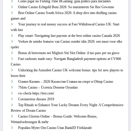
Como jogar no Fishing Time BGaming: guia prático para iniciantes
Online Casino Echtgeld Boni 2026: So maximieren Sie Ihre Gewinne
Best Online Casino South Africa 2026: A deep dive into thrilling casino
games and
Your journey to real money success at Fast Withdrawal Casino UK: Start
with fast
Play smart: Navigating fast payouts at the best online casino Canada 2026
Verken de unieke features van Casino zonder idin 2026: een must voor elke
speler
Bonus di benvenuto nei Migliori Siti Slot Online: il tuo pass per un gioco
Fast cashouts made easy: Navigate Bangladesh payment options at CV666
Casino
Unlocking the Amonbet Casino UK welcome bonus: tips for new players to
boost their
Олимп Казино – 2026 Казахстан Ставки на спорт и Olimp Casino
7Slots Casino – Ücretsiz Deneme Oyunları
cw-check-https://test.com/
Coronavirus disease 2019
Top Rituals to Enhance Your Lucky Dreams Every Night: A Comprehensive
Review of Dream Casino
Casino Glorion Online – Bonus‑Guide: Welcome‑Bonus,
Wettanforderungen & mehr
Populära Myter Om Casino Utan BankID Förklarade