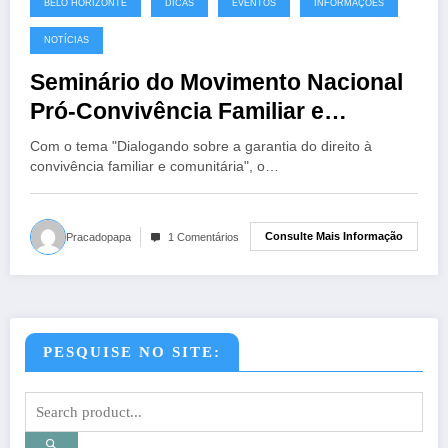
BELO HORIZONTE
DICAS
EVENTOS
INFORMAÇÕES
NOTÍCIAS
Seminário do Movimento Nacional
Pró-Convivência Familiar e
Comunitária 2022
Com o tema "Dialogando sobre a garantia do direito à
convivência familiar e comunitária", o…
Consulte Mais Informação
Pracadopapa
1 Comentários
PESQUISE NO SITE: