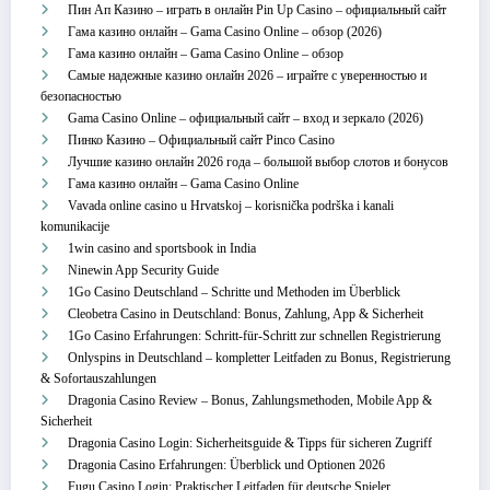
Пин Ап Казино – играть в онлайн Pin Up Casino – официальный сайт
Гама казино онлайн – Gama Casino Online – обзор (2026)
Гама казино онлайн – Gama Casino Online – обзор
Самые надежные казино онлайн 2026 – играйте с уверенностью и
безопасностью
Gama Casino Online – официальный сайт – вход и зеркало (2026)
Пинко Казино – Официальный сайт Pinco Casino
Лучшие казино онлайн 2026 года – большой выбор слотов и бонусов
Гама казино онлайн – Gama Casino Online
Vavada online casino u Hrvatskoj – korisnička podrška i kanali
komunikacije
1win casino and sportsbook in India
Ninewin App Security Guide
1Go Casino Deutschland – Schritte und Methoden im Überblick
Cleobetra Casino in Deutschland: Bonus, Zahlung, App & Sicherheit
1Go Casino Erfahrungen: Schritt‑für‑Schritt zur schnellen Registrierung
Onlyspins in Deutschland – kompletter Leitfaden zu Bonus, Registrierung
& Sofortauszahlungen
Dragonia Casino Review – Bonus, Zahlungsmethoden, Mobile App &
Sicherheit
Dragonia Casino Login: Sicherheitsguide & Tipps für sicheren Zugriff
Dragonia Casino Erfahrungen: Überblick und Optionen 2026
Fugu Casino Login: Praktischer Leitfaden für deutsche Spieler