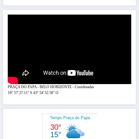
PRAÇA DO PAPA - BELO HORIZONTE - Coordenadas
19° 57' 27.11" S 43° 54' 52.58" O