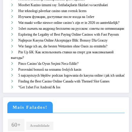
Mostbet Kazino ümumi rəy: İstifadəçilərin fikirləri və təcrübələri
Hur teknologi påverkar casino utan svensk licens
Изучаем функции, доступные после входа на 1хбет
Wat maakt welke nieuwe online casino’s zijn er in 2026 zo aantrekkelijk?
1xbet скачать на андроид бесплатно на русском: советы по оптимизации
Exploring the Legality of Best Paying Online Casinos with Fast Payouts
Najlepsze Kasyna Online Akceptujące Blik: Bonusy Dla Graczy
Wie fange ich an, die besten Wettzeiten ohne Oasis zu ermitteln?
Pin Up БК: Как использовать ставки на спорт для максимальной
выгоды?
Pinco Casino’da Oyun Seçimi Necə Edilir?
Porovnání bonusů na seznamu českých kasin
5 najczęstszych błędów podczas logowania do kasyna online i jak ich unikać
Finding the Best Casino Online Canada with Themed Slot Games
“Get 1xbet For Android & Ios
Mais Falados!
60+
Acessibilidade