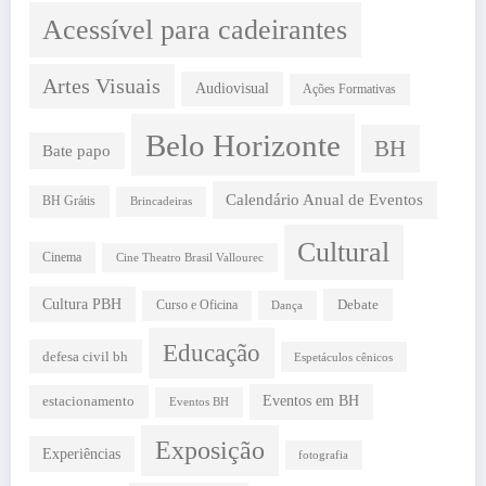
Acessível para cadeirantes
Artes Visuais
Audiovisual
Ações Formativas
Belo Horizonte
BH
Bate papo
Calendário Anual de Eventos
BH Grátis
Brincadeiras
Cultural
Cinema
Cine Theatro Brasil Vallourec
Cultura PBH
Debate
Curso e Oficina
Dança
Educação
defesa civil bh
Espetáculos cênicos
estacionamento
Eventos em BH
Eventos BH
Exposição
Experiências
fotografia