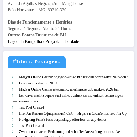
Avenida Agulhas Negras, s/n – Mangabeiras
Belo Horizonte – MG, 30210-320
Dias de Funcionamento e Horários
Segunda à Segunda Aberto 24 Horas
Outros Pontos Turísticos de BH
Lagoa da Pampulha
/
Praça da Liberdade
Últimas Postagens
Magyar Online Casino: hogyan válaszd ki a legjobb bónuszokat 2026-ban?
Coronavirus disease 2019
Magyar Online Casino játékajánló: a legnépszerűbb játékok 2026-ban
Een onverwacht soepele start in het trueluck casino onthult verrassingen
voor nieuwkomers
Test Post Created
Пин Ап Казино Официальный Сайт – Играть в Онлайн Казино Pin Up
Navigating Fun88 feels surprisingly effortless on any device
Test Post Created
Zwischen einfacher Bedienung und schneller Auszahlung bringt stake