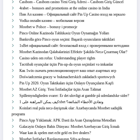
Casibom – Casibom casino Yeni Giriş Adresi – Casibom Giriş Güncel
4rabet – bonuses and promotions at the online casino in India
Пин Ап казино – Официальный сайт Pin Up Casino вход на зеркало
Vodka онлайн казино – мобильная версия
Mostbet w Polsce – bonusy i promocje
Pinco Online Kazinoda Təhlükəsiz Oyun Oynamağın Yolları
Bankrolla görə Pinco oyun seçimi: Başarılı oyuncuların taktikləri
1xBet официальный сайт: безопасный вход с проверенными методами
Mostbet Kazinodan Qələbələrinizi Effektiv Şəkildə Necə Çıxarmaq Olar?
Casino uden om rofus: Understanding player rights
Təcrübəli oyunçular üçün Pin-up-da oyun seçimləri və imkanlar
Как 1win скачать революционизирует ваш опыт азартных игр
Doświadczenia graczy w bukmacherskich zakładach sportowych
Pin Up 2026: Oyun Taktikaları üçün Onlayn Oyunçuların Kəşfi
Mostbet AZ Giriş: Yeni İstifadəçilər üçün Asan Təlimat
Spillemyndigheden svarer: Er det ulovligt at gamble på udenlandske sider?
كيف يمكن المراهنة على 1xbet وتفادي الأخطاء الشائعة؟
Koinləri real pula necə dəyişmək olar: Azərbaycanda Mostbet sadiqlik
proqramı
Pinco App Yükləmək: APK Dəsti ilə Asan Quraşdırma Metodları
Gələcəyin Onlayn Bahis Dünyası: Mostbet Azerbaycan Giriş İcmalı
Waar kan ik spelen met echt geld en live dealers?
Mostbet İstifadəçi Razılaşmasının Şifrə açılması