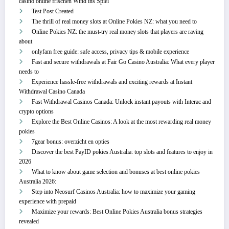
casino online frischen Wind ins Spiel
Test Post Created
The thrill of real money slots at Online Pokies NZ: what you need to
Online Pokies NZ: the must-try real money slots that players are raving
about
onlyfam free guide: safe access, privacy tips & mobile experience
Fast and secure withdrawals at Fair Go Casino Australia: What every player
needs to
Experience hassle-free withdrawals and exciting rewards at Instant
Withdrawal Casino Canada
Fast Withdrawal Casinos Canada: Unlock instant payouts with Interac and
crypto options
Explore the Best Online Casinos: A look at the most rewarding real money
pokies
7gear bonus: overzicht en opties
Discover the best PayID pokies Australia: top slots and features to enjoy in
2026
What to know about game selection and bonuses at best online pokies
Australia 2026:
Step into Neosurf Casinos Australia: how to maximize your gaming
experience with prepaid
Maximize your rewards: Best Online Pokies Australia bonus strategies
revealed