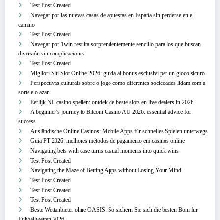
Test Post Created
Navegar por las nuevas casas de apuestas en España sin perderse en el
camino
Test Post Created
Navegar por 1win resulta sorprendentemente sencillo para los que buscan
diversión sin complicaciones
Test Post Created
Migliori Siti Slot Online 2026: guida ai bonus esclusivi per un gioco sicuro
Perspectivas culturais sobre o jogo como diferentes sociedades lidam com a
sorte e o azar
Eerlijk NL casino spellen: ontdek de beste slots en live dealers in 2026
A beginner’s journey to Bitcoin Casino AU 2026: essential advice for
success
Ausländische Online Casinos: Mobile Apps für schnelles Spielen unterwegs
Guia PT 2026: melhores métodos de pagamento em casinos online
Navigating bets with ease turns casual moments into quick wins
Test Post Created
Navigating the Maze of Betting Apps without Losing Your Mind
Test Post Created
Test Post Created
Test Post Created
Beste Wettanbieter ohne OASIS: So sichern Sie sich die besten Boni für
Fußballwetten 2026