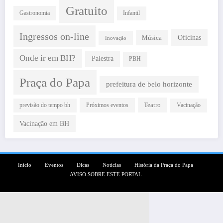
Gratuito
Gastronomia
Infantil
Ingressos on-line
Oficinas
Música
Inovação
Onde ir em BH?
Palestra
PBH
Praça do Papa
prefeitura de belo horizonte
Teatro
Próximos eventos
previsão do tempo bh
Vacinação
Vacinação em BH
Início
Eventos
Dicas
Notícias
História da Praça do Papa
AVISO SOBRE ESTE PORTAL