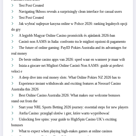
Test Post Created
Navigating 9kboss reveals a surprisingly clean interface for casual users
Test Post Created
Jak wybrać najlepsze kasyna online w Polsce 2026: ranking legalnych opcji
do gry
A legjobb Magyar Online Casino promóciók és ajánlatok 2026-ban
Casinò non AAMS in Italia: confronto tra le migliori opzioni di pagamento
The future of online gaming: PayID Pokies Australia and its advantages for
real money
De beste online casino apps van 2026: speel waar en wanneer je maar wilt
Inizia a giocare nei Migliori Online Casinò Non AAMS: guide ai prelievi
veloci e
A deep dive into real money slots: What Online Pokies NZ 2026 has to
Experience instant withdrawals and exciting features at Neosurf Casino
Australia this 2026
Best Online Casino Australia 2026: What makes our welcome bonuses
stand out from the
Start your NRL Sports Betting 2026 journey: essential steps for new players
Atefia Casino: przegląd slotów i gier, które warto wypróbować
Unlocking free spins: your guide to HighSpin Casino UK’s exciting
bonuses
What to expect when playing high-stakes games at online casinos