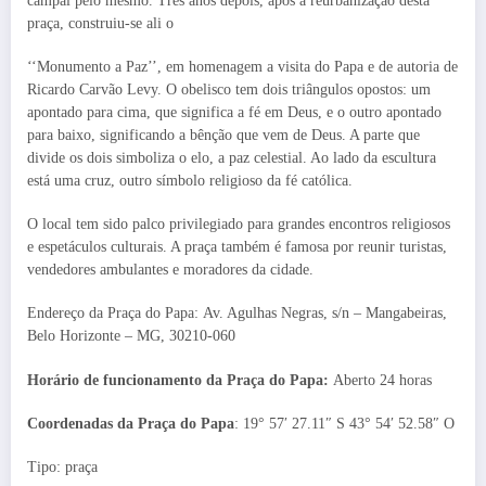
campal pelo mesmo. Três anos depois, após a reurbanização desta
praça, construiu-se ali o
‘‘Monumento a Paz’’, em homenagem a visita do Papa e de autoria de
Ricardo Carvão Levy. O obelisco tem dois triângulos opostos: um
apontado para cima, que significa a fé em Deus, e o outro apontado
para baixo, significando a bênção que vem de Deus. A parte que
divide os dois simboliza o elo, a paz celestial. Ao lado da escultura
está uma cruz, outro símbolo religioso da fé católica.
O local tem sido palco privilegiado para grandes encontros religiosos
e espetáculos culturais. A praça também é famosa por reunir turistas,
vendedores ambulantes e moradores da cidade.
Endereço da Praça do Papa: Av. Agulhas Negras, s/n – Mangabeiras,
Belo Horizonte – MG, 30210-060
Horário de funcionamento da Praça do Papa:
Aberto 24 horas
Coordenadas da Praça do Papa
: 19° 57′ 27.11″ S 43° 54′ 52.58″ O
Tipo: praça