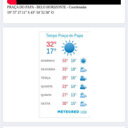
PRAÇA DO PAPA - BELO HORIZONTE - Coordenadas
19° 57' 27.11" S 43° 54' 52.58" O