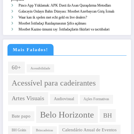
Pinco App Yükləmək: APK Dəsti ilə Asan Quraşdırma Metodları
Gələcəyin Onlayn Bahis Dünyası: Mostbet Azerbaycan Giriş İcmalı
Waar kan ik spelen met echt geld en live dealers?
Mostbet İstifadəçi Razılaşmasının Şifrə açılması
Mostbet Kazino ümumi rəy: İstifadəçilərin fikirləri və təcrübələri
Mais Falados!
60+
Acessibilidade
Acessível para cadeirantes
Artes Visuais
Audiovisual
Ações Formativas
Belo Horizonte
BH
Bate papo
Calendário Anual de Eventos
BH Grátis
Brincadeiras