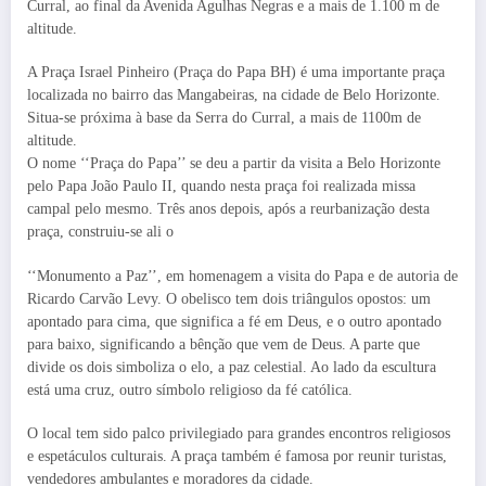
Curral, ao final da Avenida Agulhas Negras e a mais de 1.100 m de
altitude.
A Praça Israel Pinheiro (Praça do Papa BH) é uma importante praça
localizada no bairro das Mangabeiras, na cidade de Belo Horizonte.
Situa-se próxima à base da Serra do Curral, a mais de 1100m de
altitude.
O nome ‘‘Praça do Papa’’ se deu a partir da visita a Belo Horizonte
pelo Papa João Paulo II, quando nesta praça foi realizada missa
campal pelo mesmo. Três anos depois, após a reurbanização desta
praça, construiu-se ali o
‘‘Monumento a Paz’’, em homenagem a visita do Papa e de autoria de
Ricardo Carvão Levy. O obelisco tem dois triângulos opostos: um
apontado para cima, que significa a fé em Deus, e o outro apontado
para baixo, significando a bênção que vem de Deus. A parte que
divide os dois simboliza o elo, a paz celestial. Ao lado da escultura
está uma cruz, outro símbolo religioso da fé católica.
O local tem sido palco privilegiado para grandes encontros religiosos
e espetáculos culturais. A praça também é famosa por reunir turistas,
vendedores ambulantes e moradores da cidade.