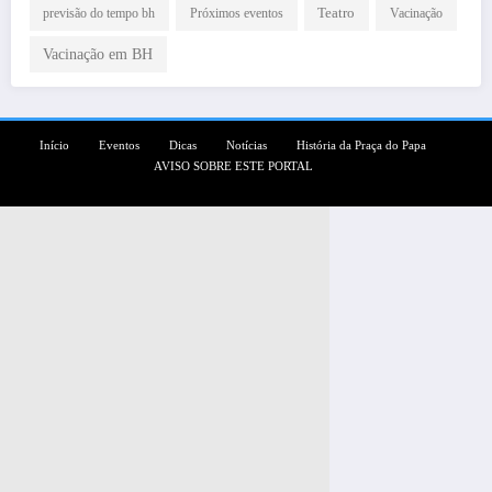
Teatro
Próximos eventos
previsão do tempo bh
Vacinação
Vacinação em BH
Início
Eventos
Dicas
Notícias
História da Praça do Papa
AVISO SOBRE ESTE PORTAL