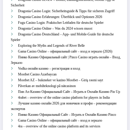
Sicherheit
Dragonia Casino Login: Sicherheitsguide & Tipps für sicheren Zugriff
Dragonia Casino Erfahrungen: Überblick und Optionen 2026
Fugu Casino Login: Praktischer Leitfaden für deutsche Spieler
Dragonia Casino Online – Was du 2024 wissen musst
Dragonia Casino Deutschland – App‑ und Mobile‑Guide für deutsche
Spieler
Exploring the Myths and Legends of River Belle
Gama Casino Online – официальный сайт – вход и зеркало (2026)
Пинко Казино Официальный сайт | Pinco Casino играть онлайн – Вход,
Зеркало
Vodka онлайн казино – регистрация и вход
Mostbet Casino Azərbaycan
Mostbet AZ – bukmeker ve kazino Mostbet – Giriş rəsmi sayt
Påverkan av mobilteknologi på nätcasinon
Пин Ап Казино Официальный Сайт – Играть в Онлайн Казино Pin Up
4rabet – overview of the online casino platform for players in India
Лучшие казино онлайн 2026 для новичков и профи – рекомендации
экспертов
Пинко Казино Официальный Сайт – Играть в Онлайн Казино Pinco
Gama Casino Online – официальный сайт – вход и зеркало
4ra – overview of the online casino platform and its services