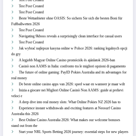
Test Post Created
Test Post Created
Test Post Created
Beste Wettanbieter ohne OASIS: So sichern Sie sich die besten Boni für
Fußballwetten 2026
Test Post Created
Navigating 9kboss reveals a surprisingly clean interface for casual users
Test Post Created
Jak wybrać najlepsze kasyna online w Polsce 2026: ranking legalnych opcji
do gry
A legjobb Magyar Online Casino promóciók és ajánlatok 2026-ban
Casinò non AAMS in Italia: confronto tra le migliori opzioni di pagamento
The future of online gaming: PayID Pokies Australia and its advantages for
real money
De beste online casino apps van 2026: speel waar en wanneer je maar wilt
Inizia a giocare nei Migliori Online Casinò Non AAMS: guide ai prelievi
veloci e
A deep dive into real money slots: What Online Pokies NZ 2026 has to
Experience instant withdrawals and exciting features at Neosurf Casino
Australia this 2026
Best Online Casino Australia 2026: What makes our welcome bonuses
stand out from the
Start your NRL Sports Betting 2026 journey: essential steps for new players