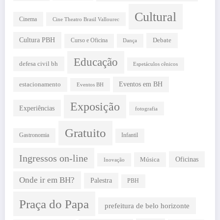
Cultural
Cinema
Cine Theatro Brasil Vallourec
Cultura PBH
Debate
Curso e Oficina
Dança
Educação
defesa civil bh
Espetáculos cênicos
estacionamento
Eventos em BH
Eventos BH
Exposição
Experiências
fotografia
Gratuito
Gastronomia
Infantil
Ingressos on-line
Oficinas
Música
Inovação
Onde ir em BH?
Palestra
PBH
Praça do Papa
prefeitura de belo horizonte