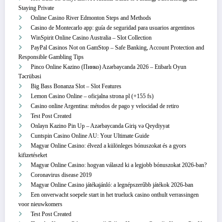
Staying Private
Online Casino River Edmonton Steps and Methods
Casino de Montecarlo app: guía de seguridad para usuarios argentinos
WinSpirit Online Casino Australia – Slot Collection
PayPal Casinos Not on GamStop – Safe Banking, Account Protection and
Responsible Gambling Tips
Pinco Online Kazino (Пинко) Azərbaycanda 2026 – Etibarlı Oyun
Təcrübəsi
Big Bass Bonanza Slot – Slot Features
Lemon Casino Online – oficjalna strona pl (+155 fs)
Casino online Argentina: métodos de pago y velocidad de retiro
Test Post Created
Onlayn Kazino Pin Up – Azərbaycanda Giriş və Qeydiyyat
Cuntspin Casino Online AU: Your Ultimate Guide
Magyar Online Casino: élvezd a különleges bónuszokat és a gyors
kifizetéseket
Magyar Online Casino: hogyan válaszd ki a legjobb bónuszokat 2026-ban?
Coronavirus disease 2019
Magyar Online Casino játékajánló: a legnépszerűbb játékok 2026-ban
Een onverwacht soepele start in het trueluck casino onthult verrassingen
voor nieuwkomers
Test Post Created