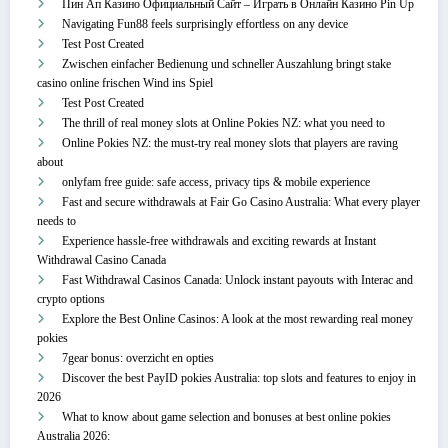
Пин Ап Казино Официальный Сайт – Играть в Онлайн Казино Pin Up
Navigating Fun88 feels surprisingly effortless on any device
Test Post Created
Zwischen einfacher Bedienung und schneller Auszahlung bringt stake
casino online frischen Wind ins Spiel
Test Post Created
The thrill of real money slots at Online Pokies NZ: what you need to
Online Pokies NZ: the must-try real money slots that players are raving
about
onlyfam free guide: safe access, privacy tips & mobile experience
Fast and secure withdrawals at Fair Go Casino Australia: What every player
needs to
Experience hassle-free withdrawals and exciting rewards at Instant
Withdrawal Casino Canada
Fast Withdrawal Casinos Canada: Unlock instant payouts with Interac and
crypto options
Explore the Best Online Casinos: A look at the most rewarding real money
pokies
7gear bonus: overzicht en opties
Discover the best PayID pokies Australia: top slots and features to enjoy in
2026
What to know about game selection and bonuses at best online pokies
Australia 2026: