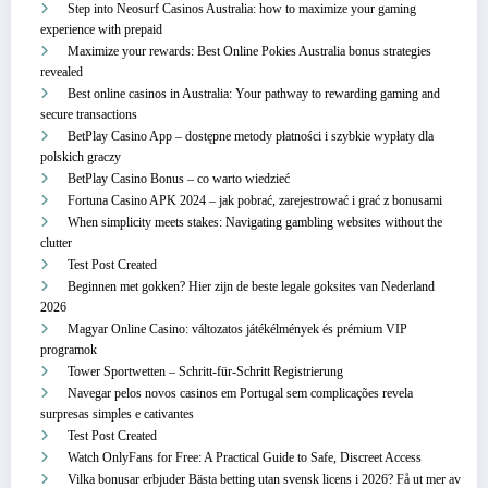
Step into Neosurf Casinos Australia: how to maximize your gaming
experience with prepaid
Maximize your rewards: Best Online Pokies Australia bonus strategies
revealed
Best online casinos in Australia: Your pathway to rewarding gaming and
secure transactions
BetPlay Casino App – dostępne metody płatności i szybkie wypłaty dla
polskich graczy
BetPlay Casino Bonus – co warto wiedzieć
Fortuna Casino APK 2024 – jak pobrać, zarejestrować i grać z bonusami
When simplicity meets stakes: Navigating gambling websites without the
clutter
Test Post Created
Beginnen met gokken? Hier zijn de beste legale goksites van Nederland
2026
Magyar Online Casino: változatos játékélmények és prémium VIP
programok
Tower Sportwetten – Schritt‑für‑Schritt Registrierung
Navegar pelos novos casinos em Portugal sem complicações revela
surpresas simples e cativantes
Test Post Created
Watch OnlyFans for Free: A Practical Guide to Safe, Discreet Access
Vilka bonusar erbjuder Bästa betting utan svensk licens i 2026? Få ut mer av