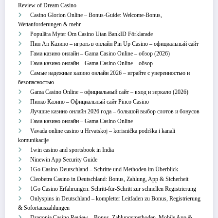
Review of Dream Casino
Casino Glorion Online – Bonus‑Guide: Welcome‑Bonus,
Wettanforderungen & mehr
Populära Myter Om Casino Utan BankID Förklarade
Пин Ап Казино – играть в онлайн Pin Up Casino – официальный сайт
Гама казино онлайн – Gama Casino Online – обзор (2026)
Гама казино онлайн – Gama Casino Online – обзор
Самые надежные казино онлайн 2026 – играйте с уверенностью и
безопасностью
Gama Casino Online – официальный сайт – вход и зеркало (2026)
Пинко Казино – Официальный сайт Pinco Casino
Лучшие казино онлайн 2026 года – большой выбор слотов и бонусов
Гама казино онлайн – Gama Casino Online
Vavada online casino u Hrvatskoj – korisnička podrška i kanali
komunikacije
1win casino and sportsbook in India
Ninewin App Security Guide
1Go Casino Deutschland – Schritte und Methoden im Überblick
Cleobetra Casino in Deutschland: Bonus, Zahlung, App & Sicherheit
1Go Casino Erfahrungen: Schritt‑für‑Schritt zur schnellen Registrierung
Onlyspins in Deutschland – kompletter Leitfaden zu Bonus, Registrierung
& Sofortauszahlungen
Dragonia Casino Review – Bonus, Zahlungsmethoden, Mobile App &