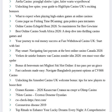
Atefia Casino: przegląd slotów i gier, które warto wypróbować
Unlocking free spins: your guide to HighSpin Casino UK’s exciting
bonuses
What to expect when playing high-stakes games at online casinos
Como jogar no Fishing Time BGaming: guia prático para iniciantes
Online Casino Echtgeld Boni 2026: So maximieren Sie Ihre Gewinne
Best Online Casino South Africa 2026: A deep dive into thrilling casino
games and
Your journey to real money success at Fast Withdrawal Casino UK: Start
with fast
Play smart: Navigating fast payouts at the best online casino Canada 2026
Verken de unieke features van Casino zonder idin 2026: een must voor elke
speler
Bonus di benvenuto nei Migliori Siti Slot Online: il tuo pass per un gioco
Fast cashouts made easy: Navigate Bangladesh payment options at CV666
Casino
Unlocking the Amonbet Casino UK welcome bonus: tips for new players to
boost their
Олимп Казино – 2026 Казахстан Ставки на спорт и Olimp Casino
7Slots Casino – Ücretsiz Deneme Oyunları
cw-check-https://test.com/
Coronavirus disease 2019
Top Rituals to Enhance Your Lucky Dreams Every Night: A Comprehensive