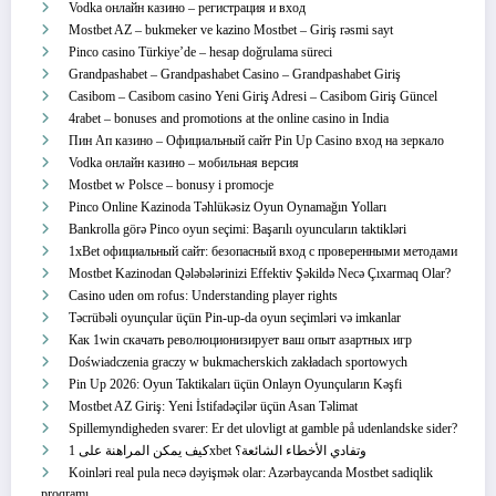
Vodka онлайн казино – регистрация и вход
Mostbet AZ – bukmeker ve kazino Mostbet – Giriş rəsmi sayt
Pinco casino Türkiye’de – hesap doğrulama süreci
Grandpashabet – Grandpashabet Casino – Grandpashabet Giriş
Casibom – Casibom casino Yeni Giriş Adresi – Casibom Giriş Güncel
4rabet – bonuses and promotions at the online casino in India
Пин Ап казино – Официальный сайт Pin Up Casino вход на зеркало
Vodka онлайн казино – мобильная версия
Mostbet w Polsce – bonusy i promocje
Pinco Online Kazinoda Təhlükəsiz Oyun Oynamağın Yolları
Bankrolla görə Pinco oyun seçimi: Başarılı oyuncuların taktikləri
1xBet официальный сайт: безопасный вход с проверенными методами
Mostbet Kazinodan Qələbələrinizi Effektiv Şəkildə Necə Çıxarmaq Olar?
Casino uden om rofus: Understanding player rights
Təcrübəli oyunçular üçün Pin-up-da oyun seçimləri və imkanlar
Как 1win скачать революционизирует ваш опыт азартных игр
Doświadczenia graczy w bukmacherskich zakładach sportowych
Pin Up 2026: Oyun Taktikaları üçün Onlayn Oyunçuların Kəşfi
Mostbet AZ Giriş: Yeni İstifadəçilər üçün Asan Təlimat
Spillemyndigheden svarer: Er det ulovligt at gamble på udenlandske sider?
كيف يمكن المراهنة على 1xbet وتفادي الأخطاء الشائعة؟
Koinləri real pula necə dəyişmək olar: Azərbaycanda Mostbet sadiqlik
proqramı