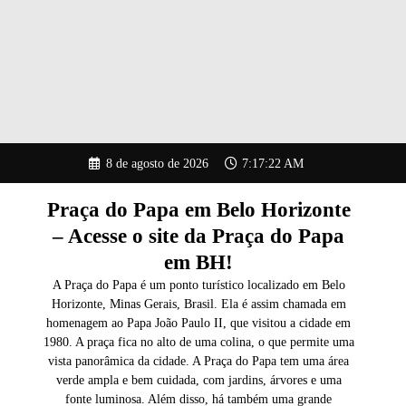
Pular
8 de agosto de 2026
7:17:23 AM
para
o
conteúdo
Praça do Papa em Belo Horizonte
– Acesse o site da Praça do Papa
em BH!
A Praça do Papa é um ponto turístico localizado em Belo
Horizonte, Minas Gerais, Brasil. Ela é assim chamada em
homenagem ao Papa João Paulo II, que visitou a cidade em
1980. A praça fica no alto de uma colina, o que permite uma
vista panorâmica da cidade. A Praça do Papa tem uma área
verde ampla e bem cuidada, com jardins, árvores e uma
fonte luminosa. Além disso, há também uma grande