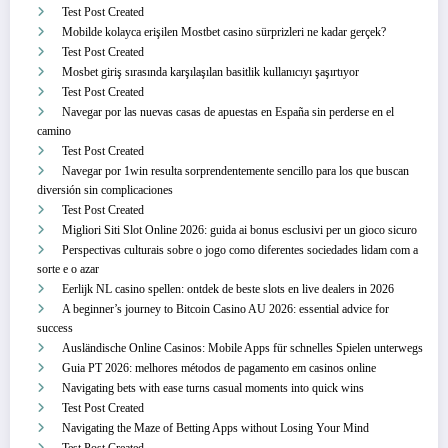
Test Post Created
Mobilde kolayca erişilen Mostbet casino sürprizleri ne kadar gerçek?
Test Post Created
Mosbet giriş sırasında karşılaşılan basitlik kullanıcıyı şaşırtıyor
Test Post Created
Navegar por las nuevas casas de apuestas en España sin perderse en el
camino
Test Post Created
Navegar por 1win resulta sorprendentemente sencillo para los que buscan
diversión sin complicaciones
Test Post Created
Migliori Siti Slot Online 2026: guida ai bonus esclusivi per un gioco sicuro
Perspectivas culturais sobre o jogo como diferentes sociedades lidam com a
sorte e o azar
Eerlijk NL casino spellen: ontdek de beste slots en live dealers in 2026
A beginner’s journey to Bitcoin Casino AU 2026: essential advice for
success
Ausländische Online Casinos: Mobile Apps für schnelles Spielen unterwegs
Guia PT 2026: melhores métodos de pagamento em casinos online
Navigating bets with ease turns casual moments into quick wins
Test Post Created
Navigating the Maze of Betting Apps without Losing Your Mind