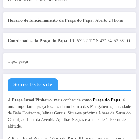
Horário de funcionamento da Praça do Papa:
Aberto 24 horas
Coordenadas da Praça do Papa
: 19° 57' 27.11" S 43° 54' 52.58" O
Tipo: praça
Sobre Este site
A
Praça Israel Pinheiro
, mais conhecida como
Praça do Papa
, é
uma importante praça localizada no bairro das Mangabeiras, na cidade
de Belo Horizonte, Minas Gerais. Situa-se próxima à base da Serra do
Curral, ao final da Avenida Agulhas Negras e a mais de 1.100 m de
altitude.
A Praça Israel Pinheiro (Praça do Papa BH) é uma importante praça