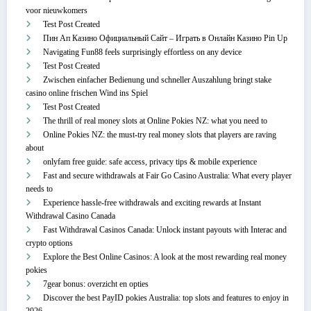
voor nieuwkomers
Test Post Created
Пин Ап Казино Официальный Сайт – Играть в Онлайн Казино Pin Up
Navigating Fun88 feels surprisingly effortless on any device
Test Post Created
Zwischen einfacher Bedienung und schneller Auszahlung bringt stake
casino online frischen Wind ins Spiel
Test Post Created
The thrill of real money slots at Online Pokies NZ: what you need to
Online Pokies NZ: the must-try real money slots that players are raving
about
onlyfam free guide: safe access, privacy tips & mobile experience
Fast and secure withdrawals at Fair Go Casino Australia: What every player
needs to
Experience hassle-free withdrawals and exciting rewards at Instant
Withdrawal Casino Canada
Fast Withdrawal Casinos Canada: Unlock instant payouts with Interac and
crypto options
Explore the Best Online Casinos: A look at the most rewarding real money
pokies
7gear bonus: overzicht en opties
Discover the best PayID pokies Australia: top slots and features to enjoy in
2026