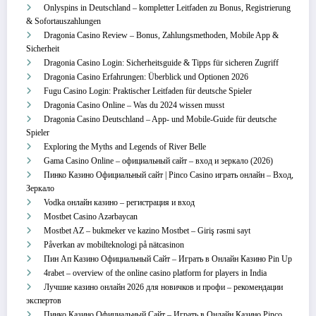
Onlyspins in Deutschland – kompletter Leitfaden zu Bonus, Registrierung
& Sofortauszahlungen
Dragonia Casino Review – Bonus, Zahlungsmethoden, Mobile App &
Sicherheit
Dragonia Casino Login: Sicherheitsguide & Tipps für sicheren Zugriff
Dragonia Casino Erfahrungen: Überblick und Optionen 2026
Fugu Casino Login: Praktischer Leitfaden für deutsche Spieler
Dragonia Casino Online – Was du 2024 wissen musst
Dragonia Casino Deutschland – App‑ und Mobile‑Guide für deutsche
Spieler
Exploring the Myths and Legends of River Belle
Gama Casino Online – официальный сайт – вход и зеркало (2026)
Пинко Казино Официальный сайт | Pinco Casino играть онлайн – Вход,
Зеркало
Vodka онлайн казино – регистрация и вход
Mostbet Casino Azərbaycan
Mostbet AZ – bukmeker ve kazino Mostbet – Giriş rəsmi sayt
Påverkan av mobilteknologi på nätcasinon
Пин Ап Казино Официальный Сайт – Играть в Онлайн Казино Pin Up
4rabet – overview of the online casino platform for players in India
Лучшие казино онлайн 2026 для новичков и профи – рекомендации
экспертов
Пинко Казино Официальный Сайт – Играть в Онлайн Казино Pinco