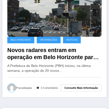
BELO HORIZONTE
INFORMAÇÕES
NOTÍCIAS
Novos radares entram em
operação em Belo Horizonte para
reforçar a segurança no trânsito
A Prefeitura de Belo Horizonte (PBH) iniciou, na última
semana, a operação de 20 novos…
Consulte Mais Informação
Pracadopapa
0 Comentários