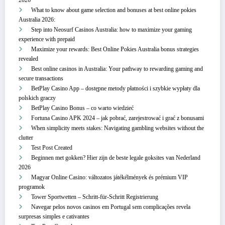
What to know about game selection and bonuses at best online pokies
Australia 2026:
Step into Neosurf Casinos Australia: how to maximize your gaming
experience with prepaid
Maximize your rewards: Best Online Pokies Australia bonus strategies
revealed
Best online casinos in Australia: Your pathway to rewarding gaming and
secure transactions
BetPlay Casino App – dostępne metody płatności i szybkie wypłaty dla
polskich graczy
BetPlay Casino Bonus – co warto wiedzieć
Fortuna Casino APK 2024 – jak pobrać, zarejestrować i grać z bonusami
When simplicity meets stakes: Navigating gambling websites without the
clutter
Test Post Created
Beginnen met gokken? Hier zijn de beste legale goksites van Nederland
2026
Magyar Online Casino: változatos játékélmények és prémium VIP
programok
Tower Sportwetten – Schritt‑für‑Schritt Registrierung
Navegar pelos novos casinos em Portugal sem complicações revela
surpresas simples e cativantes