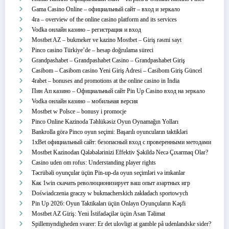
Gama Casino Online – официальный сайт – вход и зеркало
4ra – overview of the online casino platform and its services
Vodka онлайн казино – регистрация и вход
Mostbet AZ – bukmeker ve kazino Mostbet – Giriş rəsmi sayt
Pinco casino Türkiye’de – hesap doğrulama süreci
Grandpashabet – Grandpashabet Casino – Grandpashabet Giriş
Casibom – Casibom casino Yeni Giriş Adresi – Casibom Giriş Güncel
4rabet – bonuses and promotions at the online casino in India
Пин Ап казино – Официальный сайт Pin Up Casino вход на зеркало
Vodka онлайн казино – мобильная версия
Mostbet w Polsce – bonusy i promocje
Pinco Online Kazinoda Təhlükəsiz Oyun Oynamağın Yolları
Bankrolla görə Pinco oyun seçimi: Başarılı oyuncuların taktikləri
1xBet официальный сайт: безопасный вход с проверенными методами
Mostbet Kazinodan Qələbələrinizi Effektiv Şəkildə Necə Çıxarmaq Olar?
Casino uden om rofus: Understanding player rights
Təcrübəli oyunçular üçün Pin-up-da oyun seçimləri və imkanlar
Как 1win скачать революционизирует ваш опыт азартных игр
Doświadczenia graczy w bukmacherskich zakładach sportowych
Pin Up 2026: Oyun Taktikaları üçün Onlayn Oyunçuların Kəşfi
Mostbet AZ Giriş: Yeni İstifadəçilər üçün Asan Təlimat
Spillemyndigheden svarer: Er det ulovligt at gamble på udenlandske sider?