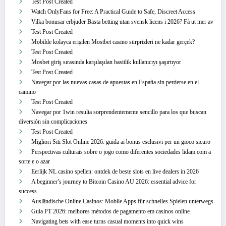
Test Post Created
Watch OnlyFans for Free: A Practical Guide to Safe, Discreet Access
Vilka bonusar erbjuder Bästa betting utan svensk licens i 2026? Få ut mer av
Test Post Created
Mobilde kolayca erişilen Mostbet casino sürprizleri ne kadar gerçek?
Test Post Created
Mosbet giriş sırasında karşılaşılan basitlik kullanıcıyı şaşırtıyor
Test Post Created
Navegar por las nuevas casas de apuestas en España sin perderse en el
camino
Test Post Created
Navegar por 1win resulta sorprendentemente sencillo para los que buscan
diversión sin complicaciones
Test Post Created
Migliori Siti Slot Online 2026: guida ai bonus esclusivi per un gioco sicuro
Perspectivas culturais sobre o jogo como diferentes sociedades lidam com a
sorte e o azar
Eerlijk NL casino spellen: ontdek de beste slots en live dealers in 2026
A beginner’s journey to Bitcoin Casino AU 2026: essential advice for
success
Ausländische Online Casinos: Mobile Apps für schnelles Spielen unterwegs
Guia PT 2026: melhores métodos de pagamento em casinos online
Navigating bets with ease turns casual moments into quick wins