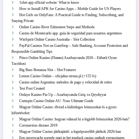
1xbet app official website: What to know
How to Install APK for Casino Apps – Mobile Guide for US Players
Hot Girls on OnlyFans: A Practical Guide to Finding, Subscribing, and
Staying Private
Online Casino River Edmonton Steps and Methods
Casino de Montecarlo app: guía de seguridad para usuarios argentinos
WinSpirit Online Casino Australia – Slot Collection
PayPal Casinos Not on GamStop – Safe Banking, Account Protection and
Responsible Gambling Tips
Pinco Online Kazino (Пинко) Azərbaycanda 2026 – Etibarlı Oyun
Təcrübəsi
Big Bass Bonanza Slot – Slot Features
Lemon Casino Online – oficjalna strona pl (+155 fs)
Casino online Argentina: métodos de pago y velocidad de retiro
Test Post Created
Onlayn Kazino Pin Up – Azərbaycanda Giriş və Qeydiyyat
Cuntspin Casino Online AU: Your Ultimate Guide
Magyar Online Casino: élvezd a különleges bónuszokat és a gyors
kifizetéseket
Magyar Online Casino: hogyan válaszd ki a legjobb bónuszokat 2026-ban?
Coronavirus disease 2019
Magyar Online Casino játékajánló: a legnépszerűbb játékok 2026-ban
Een onverwacht soepele start in het trueluck casino onthult verrassingen