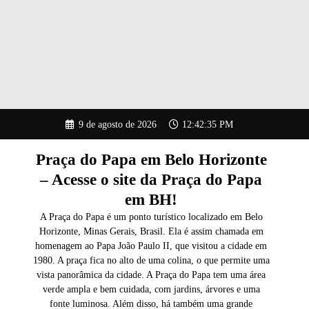
Pular
9 de agosto de 2026
12:42:36 PM
para
o
conteúdo
Praça do Papa em Belo Horizonte
– Acesse o site da Praça do Papa
em BH!
A Praça do Papa é um ponto turístico localizado em Belo
Horizonte, Minas Gerais, Brasil. Ela é assim chamada em
homenagem ao Papa João Paulo II, que visitou a cidade em
1980. A praça fica no alto de uma colina, o que permite uma
vista panorâmica da cidade. A Praça do Papa tem uma área
verde ampla e bem cuidada, com jardins, árvores e uma
fonte luminosa. Além disso, há também uma grande