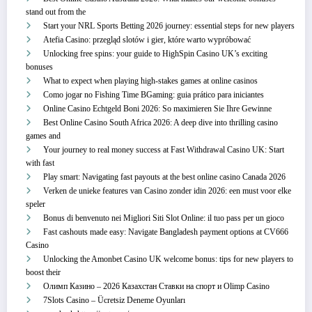
stand out from the
Start your NRL Sports Betting 2026 journey: essential steps for new players
Atefia Casino: przegląd slotów i gier, które warto wypróbować
Unlocking free spins: your guide to HighSpin Casino UK’s exciting
bonuses
What to expect when playing high-stakes games at online casinos
Como jogar no Fishing Time BGaming: guia prático para iniciantes
Online Casino Echtgeld Boni 2026: So maximieren Sie Ihre Gewinne
Best Online Casino South Africa 2026: A deep dive into thrilling casino
games and
Your journey to real money success at Fast Withdrawal Casino UK: Start
with fast
Play smart: Navigating fast payouts at the best online casino Canada 2026
Verken de unieke features van Casino zonder idin 2026: een must voor elke
speler
Bonus di benvenuto nei Migliori Siti Slot Online: il tuo pass per un gioco
Fast cashouts made easy: Navigate Bangladesh payment options at CV666
Casino
Unlocking the Amonbet Casino UK welcome bonus: tips for new players to
boost their
Олимп Казино – 2026 Казахстан Ставки на спорт и Olimp Casino
7Slots Casino – Ücretsiz Deneme Oyunları