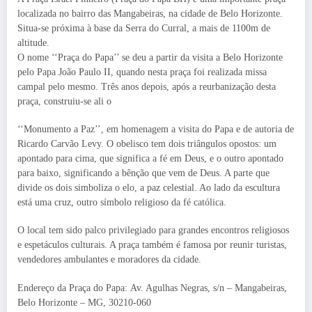
localizada no bairro das Mangabeiras, na cidade de Belo Horizonte.
Situa-se próxima à base da Serra do Curral, a mais de 1100m de
altitude.
O nome ‘‘Praça do Papa’’ se deu a partir da visita a Belo Horizonte
pelo Papa João Paulo II, quando nesta praça foi realizada missa
campal pelo mesmo. Três anos depois, após a reurbanização desta
praça, construiu-se ali o
‘‘Monumento a Paz’’, em homenagem a visita do Papa e de autoria de
Ricardo Carvão Levy. O obelisco tem dois triângulos opostos: um
apontado para cima, que significa a fé em Deus, e o outro apontado
para baixo, significando a bênção que vem de Deus. A parte que
divide os dois simboliza o elo, a paz celestial. Ao lado da escultura
está uma cruz, outro símbolo religioso da fé católica.
O local tem sido palco privilegiado para grandes encontros religiosos
e espetáculos culturais. A praça também é famosa por reunir turistas,
vendedores ambulantes e moradores da cidade.
Endereço da Praça do Papa: Av. Agulhas Negras, s/n – Mangabeiras,
Belo Horizonte – MG, 30210-060