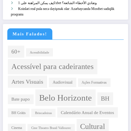
كيف يمكن المراهنة على 1xbet وتفادي الأخطاء الشائعة؟
Koinləri real pula necə dəyişmək olar: Azərbaycanda Mostbet sadiqlik
proqramı
Mais Falados!
60+
Acessibilidade
Acessível para cadeirantes
Artes Visuais
Audiovisual
Ações Formativas
Belo Horizonte
BH
Bate papo
Calendário Anual de Eventos
BH Grátis
Brincadeiras
Cultural
Cinema
Cine Theatro Brasil Vallourec