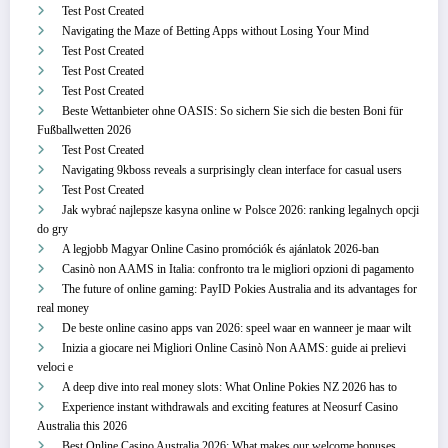
Test Post Created
Navigating the Maze of Betting Apps without Losing Your Mind
Test Post Created
Test Post Created
Test Post Created
Beste Wettanbieter ohne OASIS: So sichern Sie sich die besten Boni für
Fußballwetten 2026
Test Post Created
Navigating 9kboss reveals a surprisingly clean interface for casual users
Test Post Created
Jak wybrać najlepsze kasyna online w Polsce 2026: ranking legalnych opcji
do gry
A legjobb Magyar Online Casino promóciók és ajánlatok 2026-ban
Casinò non AAMS in Italia: confronto tra le migliori opzioni di pagamento
The future of online gaming: PayID Pokies Australia and its advantages for
real money
De beste online casino apps van 2026: speel waar en wanneer je maar wilt
Inizia a giocare nei Migliori Online Casinò Non AAMS: guide ai prelievi
veloci e
A deep dive into real money slots: What Online Pokies NZ 2026 has to
Experience instant withdrawals and exciting features at Neosurf Casino
Australia this 2026
Best Online Casino Australia 2026: What makes our welcome bonuses