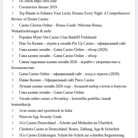
cw-check-https://test.com/
Coronavirus disease 2019
Top Rituals to Enhance Your Lucky Dreams Every Night: A Comprehensive
Review of Dream Casino
Casino Glorion Online – Bonus‑Guide: Welcome‑Bonus,
Wettanforderungen & mehr
Populära Myter Om Casino Utan BankID Förklarade
Пин Ап Казино – играть в онлайн Pin Up Casino – официальный сайт
Гама казино онлайн – Gama Casino Online – обзор (2026)
Гама казино онлайн – Gama Casino Online – обзор
Самые надежные казино онлайн 2026 – играйте с уверенностью и
безопасностью
Gama Casino Online – официальный сайт – вход и зеркало (2026)
Пинко Казино – Официальный сайт Pinco Casino
Лучшие казино онлайн 2026 года – большой выбор слотов и бонусов
Гама казино онлайн – Gama Casino Online
Vavada online casino u Hrvatskoj – korisnička podrška i kanali
komunikacije
1win casino and sportsbook in India
Ninewin App Security Guide
1Go Casino Deutschland – Schritte und Methoden im Überblick
Cleobetra Casino in Deutschland: Bonus, Zahlung, App & Sicherheit
1Go Casino Erfahrungen: Schritt‑für‑Schritt zur schnellen Registrierung