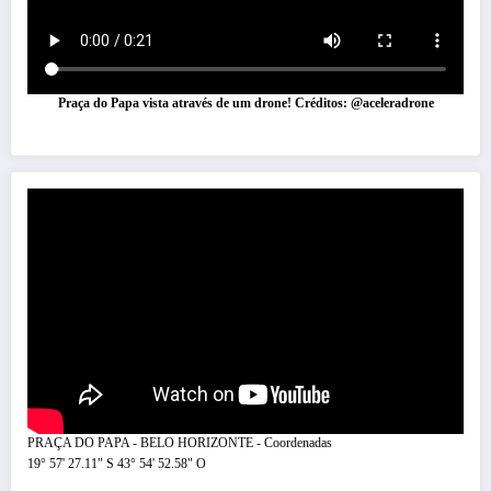
Praça do Papa vista através de um drone! Créditos: @aceleradrone
PRAÇA DO PAPA - BELO HORIZONTE - Coordenadas
19° 57' 27.11" S 43° 54' 52.58" O