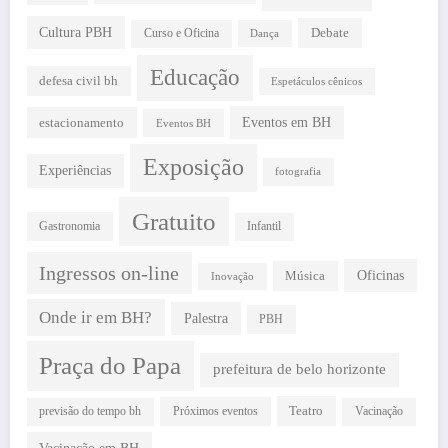
Cultura PBH
Debate
Curso e Oficina
Dança
Educação
defesa civil bh
Espetáculos cênicos
estacionamento
Eventos em BH
Eventos BH
Exposição
Experiências
fotografia
Gratuito
Gastronomia
Infantil
Ingressos on-line
Oficinas
Música
Inovação
Onde ir em BH?
Palestra
PBH
Praça do Papa
prefeitura de belo horizonte
Teatro
Próximos eventos
previsão do tempo bh
Vacinação
Vacinação em BH