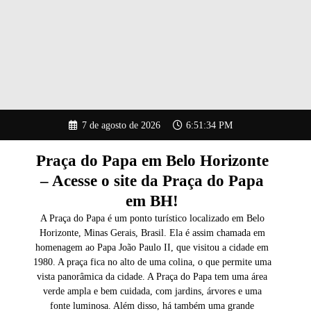
Pular
7 de agosto de 2026
6:51:35 PM
para
o
conteúdo
Praça do Papa em Belo Horizonte
– Acesse o site da Praça do Papa
em BH!
A Praça do Papa é um ponto turístico localizado em Belo
Horizonte, Minas Gerais, Brasil. Ela é assim chamada em
homenagem ao Papa João Paulo II, que visitou a cidade em
1980. A praça fica no alto de uma colina, o que permite uma
vista panorâmica da cidade. A Praça do Papa tem uma área
verde ampla e bem cuidada, com jardins, árvores e uma
fonte luminosa. Além disso, há também uma grande