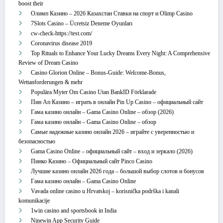
boost their
Олимп Казино – 2026 Казахстан Ставки на спорт и Olimp Casino
7Slots Casino – Ücretsiz Deneme Oyunları
cw-check-https://test.com/
Coronavirus disease 2019
Top Rituals to Enhance Your Lucky Dreams Every Night: A Comprehensive
Review of Dream Casino
Casino Glorion Online – Bonus‑Guide: Welcome‑Bonus,
Wettanforderungen & mehr
Populära Myter Om Casino Utan BankID Förklarade
Пин Ап Казино – играть в онлайн Pin Up Casino – официальный сайт
Гама казино онлайн – Gama Casino Online – обзор (2026)
Гама казино онлайн – Gama Casino Online – обзор
Самые надежные казино онлайн 2026 – играйте с уверенностью и
безопасностью
Gama Casino Online – официальный сайт – вход и зеркало (2026)
Пинко Казино – Официальный сайт Pinco Casino
Лучшие казино онлайн 2026 года – большой выбор слотов и бонусов
Гама казино онлайн – Gama Casino Online
Vavada online casino u Hrvatskoj – korisnička podrška i kanali
komunikacije
1win casino and sportsbook in India
Ninewin App Security Guide