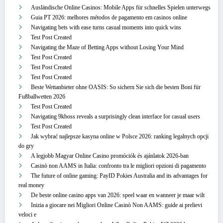
Ausländische Online Casinos: Mobile Apps für schnelles Spielen unterwegs
Guia PT 2026: melhores métodos de pagamento em casinos online
Navigating bets with ease turns casual moments into quick wins
Test Post Created
Navigating the Maze of Betting Apps without Losing Your Mind
Test Post Created
Test Post Created
Test Post Created
Beste Wettanbieter ohne OASIS: So sichern Sie sich die besten Boni für
Fußballwetten 2026
Test Post Created
Navigating 9kboss reveals a surprisingly clean interface for casual users
Test Post Created
Jak wybrać najlepsze kasyna online w Polsce 2026: ranking legalnych opcji
do gry
A legjobb Magyar Online Casino promóciók és ajánlatok 2026-ban
Casinò non AAMS in Italia: confronto tra le migliori opzioni di pagamento
The future of online gaming: PayID Pokies Australia and its advantages for
real money
De beste online casino apps van 2026: speel waar en wanneer je maar wilt
Inizia a giocare nei Migliori Online Casinò Non AAMS: guide ai prelievi
veloci e