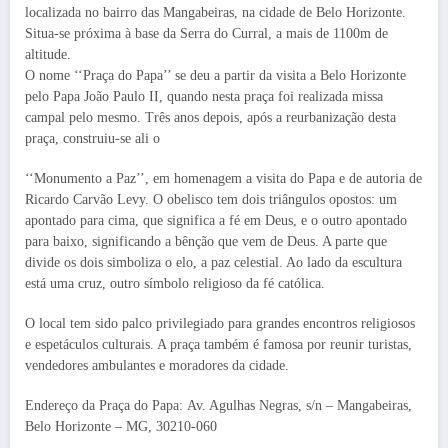
localizada no bairro das Mangabeiras, na cidade de Belo Horizonte.
Situa-se próxima à base da Serra do Curral, a mais de 1100m de
altitude.
O nome ‘‘Praça do Papa’’ se deu a partir da visita a Belo Horizonte
pelo Papa João Paulo II, quando nesta praça foi realizada missa
campal pelo mesmo. Três anos depois, após a reurbanização desta
praça, construiu-se ali o
‘‘Monumento a Paz’’, em homenagem a visita do Papa e de autoria de
Ricardo Carvão Levy. O obelisco tem dois triângulos opostos: um
apontado para cima, que significa a fé em Deus, e o outro apontado
para baixo, significando a bênção que vem de Deus. A parte que
divide os dois simboliza o elo, a paz celestial. Ao lado da escultura
está uma cruz, outro símbolo religioso da fé católica.
O local tem sido palco privilegiado para grandes encontros religiosos
e espetáculos culturais. A praça também é famosa por reunir turistas,
vendedores ambulantes e moradores da cidade.
Endereço da Praça do Papa: Av. Agulhas Negras, s/n – Mangabeiras,
Belo Horizonte – MG, 30210-060