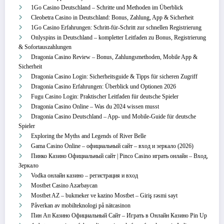
1Go Casino Deutschland – Schritte und Methoden im Überblick
Cleobetra Casino in Deutschland: Bonus, Zahlung, App & Sicherheit
1Go Casino Erfahrungen: Schritt‑für‑Schritt zur schnellen Registrierung
Onlyspins in Deutschland – kompletter Leitfaden zu Bonus, Registrierung
& Sofortauszahlungen
Dragonia Casino Review – Bonus, Zahlungsmethoden, Mobile App &
Sicherheit
Dragonia Casino Login: Sicherheitsguide & Tipps für sicheren Zugriff
Dragonia Casino Erfahrungen: Überblick und Optionen 2026
Fugu Casino Login: Praktischer Leitfaden für deutsche Spieler
Dragonia Casino Online – Was du 2024 wissen musst
Dragonia Casino Deutschland – App‑ und Mobile‑Guide für deutsche
Spieler
Exploring the Myths and Legends of River Belle
Gama Casino Online – официальный сайт – вход и зеркало (2026)
Пинко Казино Официальный сайт | Pinco Casino играть онлайн – Вход,
Зеркало
Vodka онлайн казино – регистрация и вход
Mostbet Casino Azərbaycan
Mostbet AZ – bukmeker ve kazino Mostbet – Giriş rəsmi sayt
Påverkan av mobilteknologi på nätcasinon
Пин Ап Казино Официальный Сайт – Играть в Онлайн Казино Pin Up