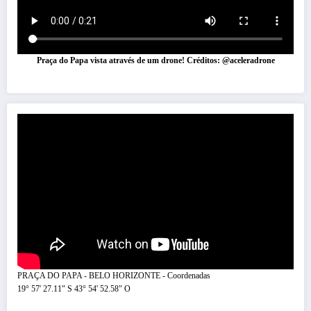
Praça do Papa vista através de um drone! Créditos: @aceleradrone
PRAÇA DO PAPA - BELO HORIZONTE - Coordenadas
19° 57' 27.11" S 43° 54' 52.58" O