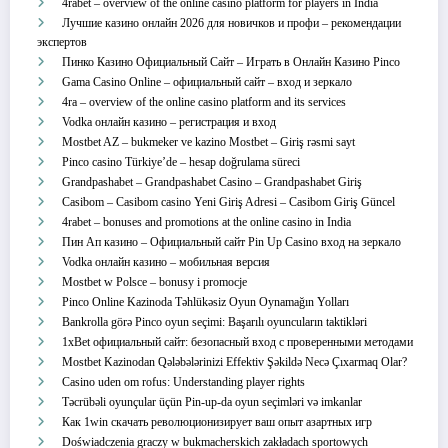
4rabet – overview of the online casino platform for players in India
Лучшие казино онлайн 2026 для новичков и профи – рекомендации
экспертов
Пинко Казино Официальный Сайт – Играть в Онлайн Казино Pinco
Gama Casino Online – официальный сайт – вход и зеркало
4ra – overview of the online casino platform and its services
Vodka онлайн казино – регистрация и вход
Mostbet AZ – bukmeker ve kazino Mostbet – Giriş rəsmi sayt
Pinco casino Türkiye’de – hesap doğrulama süreci
Grandpashabet – Grandpashabet Casino – Grandpashabet Giriş
Casibom – Casibom casino Yeni Giriş Adresi – Casibom Giriş Güncel
4rabet – bonuses and promotions at the online casino in India
Пин Ап казино – Официальный сайт Pin Up Casino вход на зеркало
Vodka онлайн казино – мобильная версия
Mostbet w Polsce – bonusy i promocje
Pinco Online Kazinoda Təhlükəsiz Oyun Oynamağın Yolları
Bankrolla görə Pinco oyun seçimi: Başarılı oyuncuların taktikləri
1xBet официальный сайт: безопасный вход с проверенными методами
Mostbet Kazinodan Qələbələrinizi Effektiv Şəkildə Necə Çıxarmaq Olar?
Casino uden om rofus: Understanding player rights
Təcrübəli oyunçular üçün Pin-up-da oyun seçimləri və imkanlar
Как 1win скачать революционизирует ваш опыт азартных игр
Doświadczenia graczy w bukmacherskich zakładach sportowych