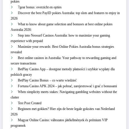
pokies
7gear bonus: overzicht en opties
Discover the best PayID pokies Australia: top slots and features to enjoy in
2026
What to know about game selection and bonuses at best online pokies
Australia 2026:
Step into Neosurf Casinos Australia: how to maximize your gaming
experience with prepaid
Maximize your rewards: Best Online Pokies Australia bonus strategies
revealed
Best online casinos in Australia: Your pathway to rewarding gaming and
secure transactions
BetPlay Casino App – dostępne metody płatności i szybkie wypłaty dla
polskich graczy
BetPlay Casino Bonus – co warto wiedzieć
Fortuna Casino APK 2024 – jak pobrać, zarejestrować i grać z bonusami
When simplicity meets stakes: Navigating gambling websites without the
clutter
Test Post Created
Beginnen met gokken? Hier zijn de beste legale goksites van Nederland
2026
Magyar Online Casino: változatos játékélmények és prémium VIP
programok