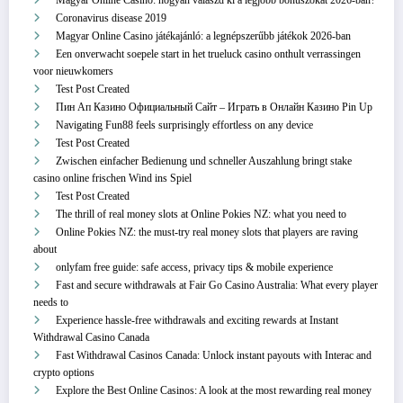
Magyar Online Casino: hogyan válaszd ki a legjobb bónuszokat 2026-ban?
Coronavirus disease 2019
Magyar Online Casino játékajánló: a legnépszerűbb játékok 2026-ban
Een onverwacht soepele start in het trueluck casino onthult verrassingen
voor nieuwkomers
Test Post Created
Пин Ап Казино Официальный Сайт – Играть в Онлайн Казино Pin Up
Navigating Fun88 feels surprisingly effortless on any device
Test Post Created
Zwischen einfacher Bedienung und schneller Auszahlung bringt stake
casino online frischen Wind ins Spiel
Test Post Created
The thrill of real money slots at Online Pokies NZ: what you need to
Online Pokies NZ: the must-try real money slots that players are raving
about
onlyfam free guide: safe access, privacy tips & mobile experience
Fast and secure withdrawals at Fair Go Casino Australia: What every player
needs to
Experience hassle-free withdrawals and exciting rewards at Instant
Withdrawal Casino Canada
Fast Withdrawal Casinos Canada: Unlock instant payouts with Interac and
crypto options
Explore the Best Online Casinos: A look at the most rewarding real money