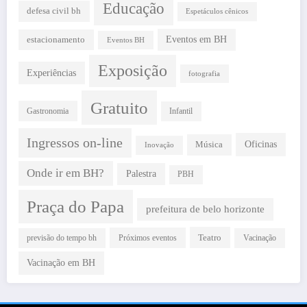
Educação
defesa civil bh
Espetáculos cênicos
estacionamento
Eventos em BH
Eventos BH
Exposição
Experiências
fotografia
Gratuito
Gastronomia
Infantil
Ingressos on-line
Oficinas
Música
Inovação
Onde ir em BH?
Palestra
PBH
Praça do Papa
prefeitura de belo horizonte
Teatro
Próximos eventos
previsão do tempo bh
Vacinação
Vacinação em BH