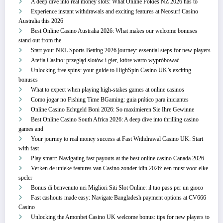
A deep dive into real money slots: What Online Pokies NZ 2026 has to
Experience instant withdrawals and exciting features at Neosurf Casino
Australia this 2026
Best Online Casino Australia 2026: What makes our welcome bonuses
stand out from the
Start your NRL Sports Betting 2026 journey: essential steps for new players
Atefia Casino: przegląd slotów i gier, które warto wypróbować
Unlocking free spins: your guide to HighSpin Casino UK’s exciting
bonuses
What to expect when playing high-stakes games at online casinos
Como jogar no Fishing Time BGaming: guia prático para iniciantes
Online Casino Echtgeld Boni 2026: So maximieren Sie Ihre Gewinne
Best Online Casino South Africa 2026: A deep dive into thrilling casino
games and
Your journey to real money success at Fast Withdrawal Casino UK: Start
with fast
Play smart: Navigating fast payouts at the best online casino Canada 2026
Verken de unieke features van Casino zonder idin 2026: een must voor elke
speler
Bonus di benvenuto nei Migliori Siti Slot Online: il tuo pass per un gioco
Fast cashouts made easy: Navigate Bangladesh payment options at CV666
Casino
Unlocking the Amonbet Casino UK welcome bonus: tips for new players to