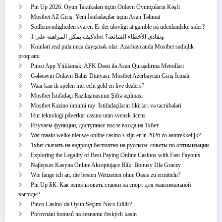
Pin Up 2026: Oyun Taktikaları üçün Onlayn Oyunçuların Kəşfi
Mostbet AZ Giriş: Yeni İstifadəçilər üçün Asan Təlimat
Spillemyndigheden svarer: Er det ulovligt at gamble på udenlandske sider?
كيف يمكن المراهنة على 1xbet وتفادي الأخطاء الشائعة؟
Koinləri real pula necə dəyişmək olar: Azərbaycanda Mostbet sadiqlik
proqramı
Pinco App Yükləmək: APK Dəsti ilə Asan Quraşdırma Metodları
Gələcəyin Onlayn Bahis Dünyası: Mostbet Azerbaycan Giriş İcmalı
Waar kan ik spelen met echt geld en live dealers?
Mostbet İstifadəçi Razılaşmasının Şifrə açılması
Mostbet Kazino ümumi rəy: İstifadəçilərin fikirləri və təcrübələri
Hur teknologi påverkar casino utan svensk licens
Изучаем функции, доступные после входа на 1хбет
Wat maakt welke nieuwe online casino’s zijn er in 2026 zo aantrekkelijk?
1xbet скачать на андроид бесплатно на русском: советы по оптимизации
Exploring the Legality of Best Paying Online Casinos with Fast Payouts
Najlepsze Kasyna Online Akceptujące Blik: Bonusy Dla Graczy
Wie fange ich an, die besten Wettzeiten ohne Oasis zu ermitteln?
Pin Up БК: Как использовать ставки на спорт для максимальной
выгоды?
Pinco Casino’da Oyun Seçimi Necə Edilir?
Porovnání bonusů na seznamu českých kasin