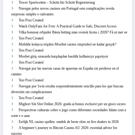
Tower Sportwetten – Schritt‑für‑Schritt Registrierung
Navegar pelos novos casinos em Portugal sem complicações revela
surpresas simples e cativantes
Test Post Created
Watch OnlyFans for Free: A Practical Guide to Safe, Discreet Access
Vilka bonusar erbjuder Bästa betting utan svensk licens i 2026? Få ut mer av
Test Post Created
Mobilde kolayca erişilen Mostbet casino sürprizleri ne kadar gerçek?
Test Post Created
Mosbet giriş sırasında karşılaşılan basitlik kullanıcıyı şaşırtıyor
Test Post Created
Navegar por las nuevas casas de apuestas en España sin perderse en el
camino
Test Post Created
Navegar por 1win resulta sorprendentemente sencillo para los que buscan
diversión sin complicaciones
Test Post Created
Migliori Siti Slot Online 2026: guida ai bonus esclusivi per un gioco sicuro
Perspectivas culturais sobre o jogo como diferentes sociedades lidam com a
sorte e o azar
Eerlijk NL casino spellen: ontdek de beste slots en live dealers in 2026
A beginner’s journey to Bitcoin Casino AU 2026: essential advice for
success