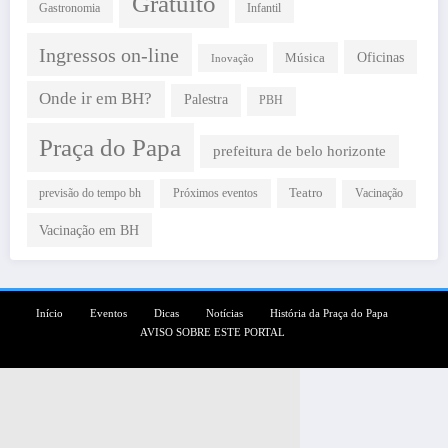
Gratuito
Gastronomia
Infantil
Ingressos on-line
Oficinas
Música
Inovação
Onde ir em BH?
Palestra
PBH
Praça do Papa
prefeitura de belo horizonte
Teatro
Próximos eventos
previsão do tempo bh
Vacinação
Vacinação em BH
Início
Eventos
Dicas
Notícias
História da Praça do Papa
AVISO SOBRE ESTE PORTAL