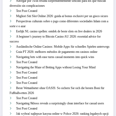
Navegar por 1win resulta sorprendentemente sencillo para los que buscan
diversión sin complicaciones
Test Post Created
Migliori Siti Slot Online 2026: guida ai bonus esclusivi per un gioco sicuro
Perspectivas culturais sobre o jogo como diferentes sociedades lidam com a
sorte e o azar
Eerlijk NL casino spellen: ontdek de beste slots en live dealers in 2026
A beginner’s journey to Bitcoin Casino AU 2026: essential advice for
success
Ausländische Online Casinos: Mobile Apps für schnelles Spielen unterwegs
Guia PT 2026: melhores métodos de pagamento em casinos online
Navigating bets with ease turns casual moments into quick wins
Test Post Created
Navigating the Maze of Betting Apps without Losing Your Mind
Test Post Created
Test Post Created
Test Post Created
Beste Wettanbieter ohne OASIS: So sichern Sie sich die besten Boni für
Fußballwetten 2026
Test Post Created
Navigating 9kboss reveals a surprisingly clean interface for casual users
Test Post Created
Jak wybrać najlepsze kasyna online w Polsce 2026: ranking legalnych opcji