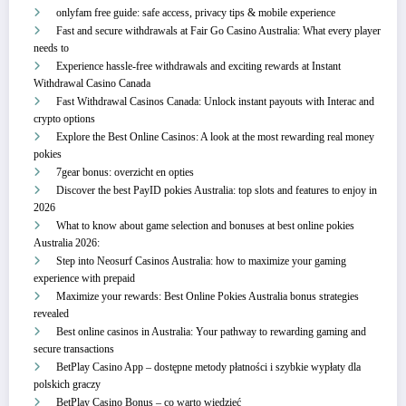
onlyfam free guide: safe access, privacy tips & mobile experience
Fast and secure withdrawals at Fair Go Casino Australia: What every player
needs to
Experience hassle-free withdrawals and exciting rewards at Instant
Withdrawal Casino Canada
Fast Withdrawal Casinos Canada: Unlock instant payouts with Interac and
crypto options
Explore the Best Online Casinos: A look at the most rewarding real money
pokies
7gear bonus: overzicht en opties
Discover the best PayID pokies Australia: top slots and features to enjoy in
2026
What to know about game selection and bonuses at best online pokies
Australia 2026:
Step into Neosurf Casinos Australia: how to maximize your gaming
experience with prepaid
Maximize your rewards: Best Online Pokies Australia bonus strategies
revealed
Best online casinos in Australia: Your pathway to rewarding gaming and
secure transactions
BetPlay Casino App – dostępne metody płatności i szybkie wypłaty dla
polskich graczy
BetPlay Casino Bonus – co warto wiedzieć