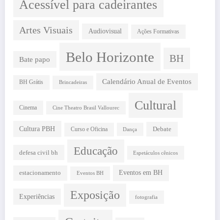
Acessível para cadeirantes
Artes Visuais
Audiovisual
Ações Formativas
Belo Horizonte
BH
Bate papo
Calendário Anual de Eventos
BH Grátis
Brincadeiras
Cultural
Cinema
Cine Theatro Brasil Vallourec
Cultura PBH
Debate
Curso e Oficina
Dança
Educação
defesa civil bh
Espetáculos cênicos
estacionamento
Eventos em BH
Eventos BH
Exposição
Experiências
fotografia