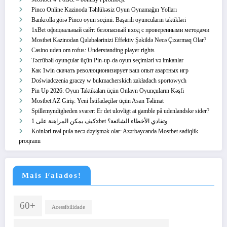
Pinco Online Kazinoda Təhlükəsiz Oyun Oynamağın Yolları
Bankrolla görə Pinco oyun seçimi: Başarılı oyuncuların taktikləri
1xBet официальный сайт: безопасный вход с проверенными методами
Mostbet Kazinodan Qələbələrinizi Effektiv Şəkildə Necə Çıxarmaq Olar?
Casino uden om rofus: Understanding player rights
Təcrübəli oyunçular üçün Pin-up-da oyun seçimləri və imkanlar
Как 1win скачать революционизирует ваш опыт азартных игр
Doświadczenia graczy w bukmacherskich zakładach sportowych
Pin Up 2026: Oyun Taktikaları üçün Onlayn Oyunçuların Kəşfi
Mostbet AZ Giriş: Yeni İstifadəçilər üçün Asan Təlimat
Spillemyndigheden svarer: Er det ulovligt at gamble på udenlandske sider?
كيف يمكن المراهنة على 1xbet وتفادي الأخطاء الشائعة؟
Koinləri real pula necə dəyişmək olar: Azərbaycanda Mostbet sadiqlik
proqramı
Mais Falados!
60+
Acessibilidade