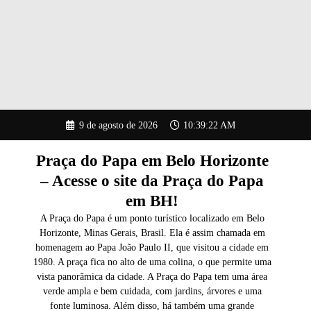
Pular
9 de agosto de 2026
10:39:23 AM
para
o
conteúdo
Praça do Papa em Belo Horizonte
– Acesse o site da Praça do Papa
em BH!
A Praça do Papa é um ponto turístico localizado em Belo
Horizonte, Minas Gerais, Brasil. Ela é assim chamada em
homenagem ao Papa João Paulo II, que visitou a cidade em
1980. A praça fica no alto de uma colina, o que permite uma
vista panorâmica da cidade. A Praça do Papa tem uma área
verde ampla e bem cuidada, com jardins, árvores e uma
fonte luminosa. Além disso, há também uma grande