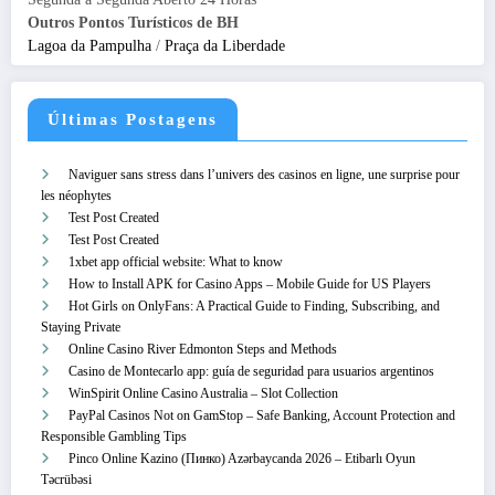
Outros Pontos Turísticos de BH
Lagoa da Pampulha
/
Praça da Liberdade
Últimas Postagens
Naviguer sans stress dans l’univers des casinos en ligne, une surprise pour
les néophytes
Test Post Created
Test Post Created
1xbet app official website: What to know
How to Install APK for Casino Apps – Mobile Guide for US Players
Hot Girls on OnlyFans: A Practical Guide to Finding, Subscribing, and
Staying Private
Online Casino River Edmonton Steps and Methods
Casino de Montecarlo app: guía de seguridad para usuarios argentinos
WinSpirit Online Casino Australia – Slot Collection
PayPal Casinos Not on GamStop – Safe Banking, Account Protection and
Responsible Gambling Tips
Pinco Online Kazino (Пинко) Azərbaycanda 2026 – Etibarlı Oyun
Təcrübəsi