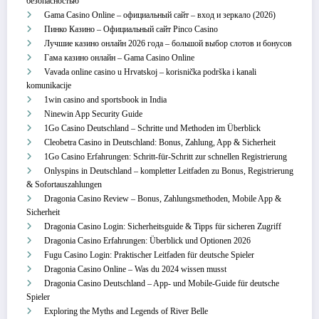
безопасностью
Gama Casino Online – официальный сайт – вход и зеркало (2026)
Пинко Казино – Официальный сайт Pinco Casino
Лучшие казино онлайн 2026 года – большой выбор слотов и бонусов
Гама казино онлайн – Gama Casino Online
Vavada online casino u Hrvatskoj – korisnička podrška i kanali
komunikacije
1win casino and sportsbook in India
Ninewin App Security Guide
1Go Casino Deutschland – Schritte und Methoden im Überblick
Cleobetra Casino in Deutschland: Bonus, Zahlung, App & Sicherheit
1Go Casino Erfahrungen: Schritt‑für‑Schritt zur schnellen Registrierung
Onlyspins in Deutschland – kompletter Leitfaden zu Bonus, Registrierung
& Sofortauszahlungen
Dragonia Casino Review – Bonus, Zahlungsmethoden, Mobile App &
Sicherheit
Dragonia Casino Login: Sicherheitsguide & Tipps für sicheren Zugriff
Dragonia Casino Erfahrungen: Überblick und Optionen 2026
Fugu Casino Login: Praktischer Leitfaden für deutsche Spieler
Dragonia Casino Online – Was du 2024 wissen musst
Dragonia Casino Deutschland – App‑ und Mobile‑Guide für deutsche
Spieler
Exploring the Myths and Legends of River Belle