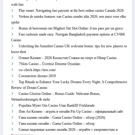
with fast
Play smart: Navigating fast payouts at the best online casino Canada 2026
Verken de unieke features van Casino zonder idin 2026: een must voor elke
speler
Bonus di benvenuto nei Migliori Siti Slot Online: il tuo pass per un gioco
Fast cashouts made easy: Navigate Bangladesh payment options at CV666
Casino
Unlocking the Amonbet Casino UK welcome bonus: tips for new players to
boost their
Олимп Казино – 2026 Казахстан Ставки на спорт и Olimp Casino
7Slots Casino – Ücretsiz Deneme Oyunları
cw-check-https://test.com/
Coronavirus disease 2019
Top Rituals to Enhance Your Lucky Dreams Every Night: A Comprehensive
Review of Dream Casino
Casino Glorion Online – Bonus‑Guide: Welcome‑Bonus,
Wettanforderungen & mehr
Populära Myter Om Casino Utan BankID Förklarade
Пин Ап Казино – играть в онлайн Pin Up Casino – официальный сайт
Гама казино онлайн – Gama Casino Online – обзор (2026)
Гама казино онлайн – Gama Casino Online – обзор
Самые надежные казино онлайн 2026 – играйте с уверенностью и