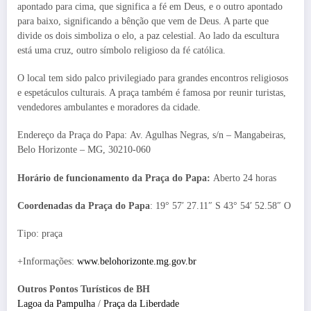
apontado para cima, que significa a fé em Deus, e o outro apontado
para baixo, significando a bênção que vem de Deus. A parte que
divide os dois simboliza o elo, a paz celestial. Ao lado da escultura
está uma cruz, outro símbolo religioso da fé católica.
O local tem sido palco privilegiado para grandes encontros religiosos
e espetáculos culturais. A praça também é famosa por reunir turistas,
vendedores ambulantes e moradores da cidade.
Endereço da Praça do Papa: Av. Agulhas Negras, s/n – Mangabeiras,
Belo Horizonte – MG, 30210-060
Horário de funcionamento da Praça do Papa:
Aberto 24 horas
Coordenadas da Praça do Papa
: 19° 57′ 27.11″ S 43° 54′ 52.58″ O
Tipo: praça
+Informações:
www.belohorizonte.mg.gov.br
Outros Pontos Turísticos de BH
Lagoa da Pampulha
/
Praça da Liberdade