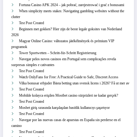
Fortuna Casino APK 2024 – jak pobrać, zarejestrować i grać z bonusami
When simplicity meets stakes: Navigating gambling websites without the
clutter
Test Post Created
Beginnen met gokken? Hier zijn de beste legale goksites van Nederland
2026
Magyar Online Casino: változatos játékélmények és prémium VIP
programok
Tower Sportwetten – Schritt‑für‑Schritt Registrierung
Navegar pelos novos casinos em Portugal sem complicações revela
surpresas simples e cativantes
Test Post Created
Watch OnlyFans for Free: A Practical Guide to Safe, Discreet Access
Vilka bonusar erbjuder Bästa betting utan svensk licens i 2026? Få ut mer av
Test Post Created
Mobilde kolayca erişilen Mostbet casino sürprizleri ne kadar gerçek?
Test Post Created
Mosbet giriş sırasında karşılaşılan basitlik kullanıcıyı şaşırtıyor
Test Post Created
Navegar por las nuevas casas de apuestas en España sin perderse en el
camino
Test Post Created