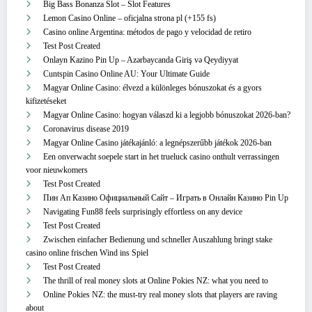
Big Bass Bonanza Slot – Slot Features
Lemon Casino Online – oficjalna strona pl (+155 fs)
Casino online Argentina: métodos de pago y velocidad de retiro
Test Post Created
Onlayn Kazino Pin Up – Azərbaycanda Giriş və Qeydiyyat
Cuntspin Casino Online AU: Your Ultimate Guide
Magyar Online Casino: élvezd a különleges bónuszokat és a gyors
kifizetéseket
Magyar Online Casino: hogyan válaszd ki a legjobb bónuszokat 2026-ban?
Coronavirus disease 2019
Magyar Online Casino játékajánló: a legnépszerűbb játékok 2026-ban
Een onverwacht soepele start in het trueluck casino onthult verrassingen
voor nieuwkomers
Test Post Created
Пин Ап Казино Официальный Сайт – Играть в Онлайн Казино Pin Up
Navigating Fun88 feels surprisingly effortless on any device
Test Post Created
Zwischen einfacher Bedienung und schneller Auszahlung bringt stake
casino online frischen Wind ins Spiel
Test Post Created
The thrill of real money slots at Online Pokies NZ: what you need to
Online Pokies NZ: the must-try real money slots that players are raving
about