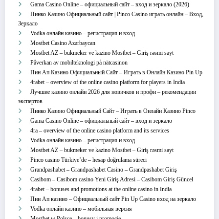
Gama Casino Online – официальный сайт – вход и зеркало (2026)
Пинко Казино Официальный сайт | Pinco Casino играть онлайн – Вход,
Зеркало
Vodka онлайн казино – регистрация и вход
Mostbet Casino Azərbaycan
Mostbet AZ – bukmeker ve kazino Mostbet – Giriş rəsmi sayt
Påverkan av mobilteknologi på nätcasinon
Пин Ап Казино Официальный Сайт – Играть в Онлайн Казино Pin Up
4rabet – overview of the online casino platform for players in India
Лучшие казино онлайн 2026 для новичков и профи – рекомендации
экспертов
Пинко Казино Официальный Сайт – Играть в Онлайн Казино Pinco
Gama Casino Online – официальный сайт – вход и зеркало
4ra – overview of the online casino platform and its services
Vodka онлайн казино – регистрация и вход
Mostbet AZ – bukmeker ve kazino Mostbet – Giriş rəsmi sayt
Pinco casino Türkiye’de – hesap doğrulama süreci
Grandpashabet – Grandpashabet Casino – Grandpashabet Giriş
Casibom – Casibom casino Yeni Giriş Adresi – Casibom Giriş Güncel
4rabet – bonuses and promotions at the online casino in India
Пин Ап казино – Официальный сайт Pin Up Casino вход на зеркало
Vodka онлайн казино – мобильная версия
Mostbet w Polsce – bonusy i promocje