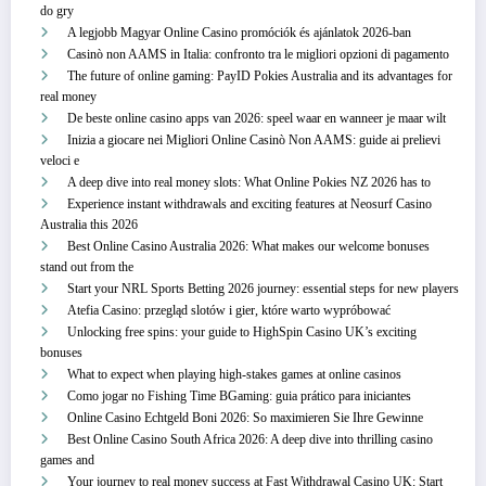
do gry
A legjobb Magyar Online Casino promóciók és ajánlatok 2026-ban
Casinò non AAMS in Italia: confronto tra le migliori opzioni di pagamento
The future of online gaming: PayID Pokies Australia and its advantages for
real money
De beste online casino apps van 2026: speel waar en wanneer je maar wilt
Inizia a giocare nei Migliori Online Casinò Non AAMS: guide ai prelievi
veloci e
A deep dive into real money slots: What Online Pokies NZ 2026 has to
Experience instant withdrawals and exciting features at Neosurf Casino
Australia this 2026
Best Online Casino Australia 2026: What makes our welcome bonuses
stand out from the
Start your NRL Sports Betting 2026 journey: essential steps for new players
Atefia Casino: przegląd slotów i gier, które warto wypróbować
Unlocking free spins: your guide to HighSpin Casino UK’s exciting
bonuses
What to expect when playing high-stakes games at online casinos
Como jogar no Fishing Time BGaming: guia prático para iniciantes
Online Casino Echtgeld Boni 2026: So maximieren Sie Ihre Gewinne
Best Online Casino South Africa 2026: A deep dive into thrilling casino
games and
Your journey to real money success at Fast Withdrawal Casino UK: Start