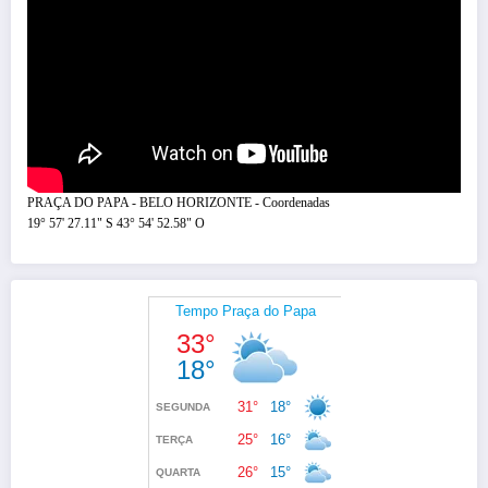
PRAÇA DO PAPA - BELO HORIZONTE - Coordenadas
19° 57' 27.11" S 43° 54' 52.58" O