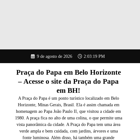
Pular
9 de agosto de 2026
2:03:20 PM
para
o
conteúdo
Praça do Papa em Belo Horizonte
– Acesse o site da Praça do Papa
em BH!
A Praça do Papa é um ponto turístico localizado em Belo
Horizonte, Minas Gerais, Brasil. Ela é assim chamada em
homenagem ao Papa João Paulo II, que visitou a cidade em
1980. A praça fica no alto de uma colina, o que permite uma
vista panorâmica da cidade. A Praça do Papa tem uma área
verde ampla e bem cuidada, com jardins, árvores e uma
fonte luminosa. Além disso, há também uma grande