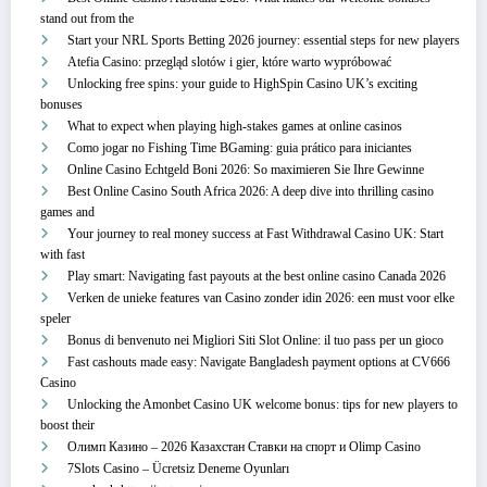
stand out from the
Start your NRL Sports Betting 2026 journey: essential steps for new players
Atefia Casino: przegląd slotów i gier, które warto wypróbować
Unlocking free spins: your guide to HighSpin Casino UK’s exciting
bonuses
What to expect when playing high-stakes games at online casinos
Como jogar no Fishing Time BGaming: guia prático para iniciantes
Online Casino Echtgeld Boni 2026: So maximieren Sie Ihre Gewinne
Best Online Casino South Africa 2026: A deep dive into thrilling casino
games and
Your journey to real money success at Fast Withdrawal Casino UK: Start
with fast
Play smart: Navigating fast payouts at the best online casino Canada 2026
Verken de unieke features van Casino zonder idin 2026: een must voor elke
speler
Bonus di benvenuto nei Migliori Siti Slot Online: il tuo pass per un gioco
Fast cashouts made easy: Navigate Bangladesh payment options at CV666
Casino
Unlocking the Amonbet Casino UK welcome bonus: tips for new players to
boost their
Олимп Казино – 2026 Казахстан Ставки на спорт и Olimp Casino
7Slots Casino – Ücretsiz Deneme Oyunları