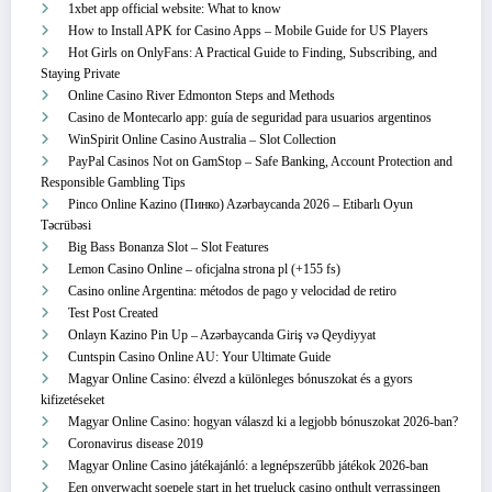
1xbet app official website: What to know
How to Install APK for Casino Apps – Mobile Guide for US Players
Hot Girls on OnlyFans: A Practical Guide to Finding, Subscribing, and
Staying Private
Online Casino River Edmonton Steps and Methods
Casino de Montecarlo app: guía de seguridad para usuarios argentinos
WinSpirit Online Casino Australia – Slot Collection
PayPal Casinos Not on GamStop – Safe Banking, Account Protection and
Responsible Gambling Tips
Pinco Online Kazino (Пинко) Azərbaycanda 2026 – Etibarlı Oyun
Təcrübəsi
Big Bass Bonanza Slot – Slot Features
Lemon Casino Online – oficjalna strona pl (+155 fs)
Casino online Argentina: métodos de pago y velocidad de retiro
Test Post Created
Onlayn Kazino Pin Up – Azərbaycanda Giriş və Qeydiyyat
Cuntspin Casino Online AU: Your Ultimate Guide
Magyar Online Casino: élvezd a különleges bónuszokat és a gyors
kifizetéseket
Magyar Online Casino: hogyan válaszd ki a legjobb bónuszokat 2026-ban?
Coronavirus disease 2019
Magyar Online Casino játékajánló: a legnépszerűbb játékok 2026-ban
Een onverwacht soepele start in het trueluck casino onthult verrassingen