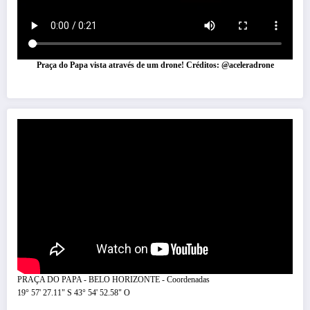
Praça do Papa vista através de um drone! Créditos: @aceleradrone
PRAÇA DO PAPA - BELO HORIZONTE - Coordenadas
19° 57' 27.11" S 43° 54' 52.58" O