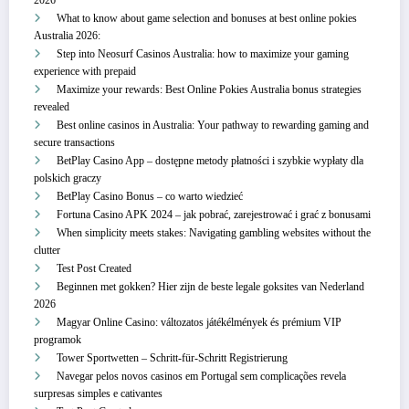
What to know about game selection and bonuses at best online pokies
Australia 2026:
Step into Neosurf Casinos Australia: how to maximize your gaming
experience with prepaid
Maximize your rewards: Best Online Pokies Australia bonus strategies
revealed
Best online casinos in Australia: Your pathway to rewarding gaming and
secure transactions
BetPlay Casino App – dostępne metody płatności i szybkie wypłaty dla
polskich graczy
BetPlay Casino Bonus – co warto wiedzieć
Fortuna Casino APK 2024 – jak pobrać, zarejestrować i grać z bonusami
When simplicity meets stakes: Navigating gambling websites without the
clutter
Test Post Created
Beginnen met gokken? Hier zijn de beste legale goksites van Nederland
2026
Magyar Online Casino: változatos játékélmények és prémium VIP
programok
Tower Sportwetten – Schritt‑für‑Schritt Registrierung
Navegar pelos novos casinos em Portugal sem complicações revela
surpresas simples e cativantes