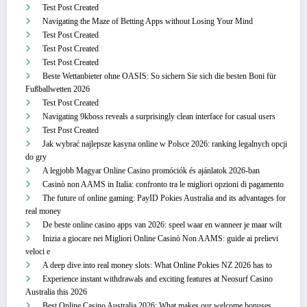
Test Post Created
Navigating the Maze of Betting Apps without Losing Your Mind
Test Post Created
Test Post Created
Test Post Created
Beste Wettanbieter ohne OASIS: So sichern Sie sich die besten Boni für
Fußballwetten 2026
Test Post Created
Navigating 9kboss reveals a surprisingly clean interface for casual users
Test Post Created
Jak wybrać najlepsze kasyna online w Polsce 2026: ranking legalnych opcji
do gry
A legjobb Magyar Online Casino promóciók és ajánlatok 2026-ban
Casinò non AAMS in Italia: confronto tra le migliori opzioni di pagamento
The future of online gaming: PayID Pokies Australia and its advantages for
real money
De beste online casino apps van 2026: speel waar en wanneer je maar wilt
Inizia a giocare nei Migliori Online Casinò Non AAMS: guide ai prelievi
veloci e
A deep dive into real money slots: What Online Pokies NZ 2026 has to
Experience instant withdrawals and exciting features at Neosurf Casino
Australia this 2026
Best Online Casino Australia 2026: What makes our welcome bonuses