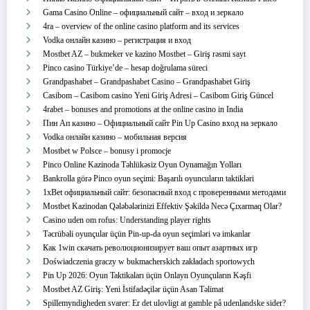
Gama Casino Online – официальный сайт – вход и зеркало
4ra – overview of the online casino platform and its services
Vodka онлайн казино – регистрация и вход
Mostbet AZ – bukmeker ve kazino Mostbet – Giriş rəsmi sayt
Pinco casino Türkiye’de – hesap doğrulama süreci
Grandpashabet – Grandpashabet Casino – Grandpashabet Giriş
Casibom – Casibom casino Yeni Giriş Adresi – Casibom Giriş Güncel
4rabet – bonuses and promotions at the online casino in India
Пин Ап казино – Официальный сайт Pin Up Casino вход на зеркало
Vodka онлайн казино – мобильная версия
Mostbet w Polsce – bonusy i promocje
Pinco Online Kazinoda Təhlükəsiz Oyun Oynamağın Yolları
Bankrolla görə Pinco oyun seçimi: Başarılı oyuncuların taktikləri
1xBet официальный сайт: безопасный вход с проверенными методами
Mostbet Kazinodan Qələbələrinizi Effektiv Şəkildə Necə Çıxarmaq Olar?
Casino uden om rofus: Understanding player rights
Təcrübəli oyunçular üçün Pin-up-da oyun seçimləri və imkanlar
Как 1win скачать революционизирует ваш опыт азартных игр
Doświadczenia graczy w bukmacherskich zakładach sportowych
Pin Up 2026: Oyun Taktikaları üçün Onlayn Oyunçuların Kəşfi
Mostbet AZ Giriş: Yeni İstifadəçilər üçün Asan Təlimat
Spillemyndigheden svarer: Er det ulovligt at gamble på udenlandske sider?