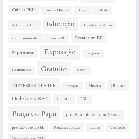
Cultura PBH
Debate
Curso e Oficina
Dança
Educação
defesa civil bh
Espetáculos cênicos
estacionamento
Eventos em BH
Eventos BH
Exposição
Experiências
fotografia
Gratuito
Gastronomia
Infantil
Ingressos on-line
Oficinas
Música
Inovação
Onde ir em BH?
Palestra
PBH
Praça do Papa
prefeitura de belo horizonte
Teatro
Próximos eventos
previsão do tempo bh
Vacinação
Vacinação em BH