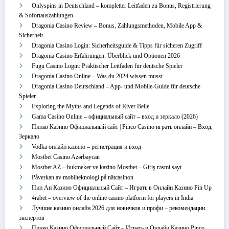
Onlyspins in Deutschland – kompletter Leitfaden zu Bonus, Registrierung
& Sofortauszahlungen
Dragonia Casino Review – Bonus, Zahlungsmethoden, Mobile App &
Sicherheit
Dragonia Casino Login: Sicherheitsguide & Tipps für sicheren Zugriff
Dragonia Casino Erfahrungen: Überblick und Optionen 2026
Fugu Casino Login: Praktischer Leitfaden für deutsche Spieler
Dragonia Casino Online – Was du 2024 wissen musst
Dragonia Casino Deutschland – App‑ und Mobile‑Guide für deutsche
Spieler
Exploring the Myths and Legends of River Belle
Gama Casino Online – официальный сайт – вход и зеркало (2026)
Пинко Казино Официальный сайт | Pinco Casino играть онлайн – Вход,
Зеркало
Vodka онлайн казино – регистрация и вход
Mostbet Casino Azərbaycan
Mostbet AZ – bukmeker ve kazino Mostbet – Giriş rəsmi sayt
Påverkan av mobilteknologi på nätcasinon
Пин Ап Казино Официальный Сайт – Играть в Онлайн Казино Pin Up
4rabet – overview of the online casino platform for players in India
Лучшие казино онлайн 2026 для новичков и профи – рекомендации
экспертов
Пинко Казино Официальный Сайт – Играть в Онлайн Казино Pinco