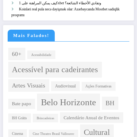
كيف يمكن المراهنة على 1xbet وتفادي الأخطاء الشائعة؟
Koinləri real pula necə dəyişmək olar: Azərbaycanda Mostbet sadiqlik
proqramı
Mais Falados!
60+
Acessibilidade
Acessível para cadeirantes
Artes Visuais
Audiovisual
Ações Formativas
Belo Horizonte
BH
Bate papo
Calendário Anual de Eventos
BH Grátis
Brincadeiras
Cultural
Cinema
Cine Theatro Brasil Vallourec