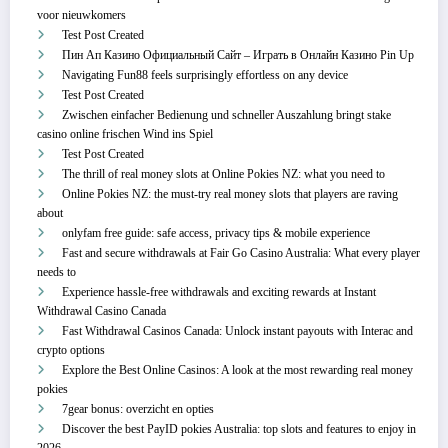
voor nieuwkomers
Test Post Created
Пин Ап Казино Официальный Сайт – Играть в Онлайн Казино Pin Up
Navigating Fun88 feels surprisingly effortless on any device
Test Post Created
Zwischen einfacher Bedienung und schneller Auszahlung bringt stake
casino online frischen Wind ins Spiel
Test Post Created
The thrill of real money slots at Online Pokies NZ: what you need to
Online Pokies NZ: the must-try real money slots that players are raving
about
onlyfam free guide: safe access, privacy tips & mobile experience
Fast and secure withdrawals at Fair Go Casino Australia: What every player
needs to
Experience hassle-free withdrawals and exciting rewards at Instant
Withdrawal Casino Canada
Fast Withdrawal Casinos Canada: Unlock instant payouts with Interac and
crypto options
Explore the Best Online Casinos: A look at the most rewarding real money
pokies
7gear bonus: overzicht en opties
Discover the best PayID pokies Australia: top slots and features to enjoy in
2026