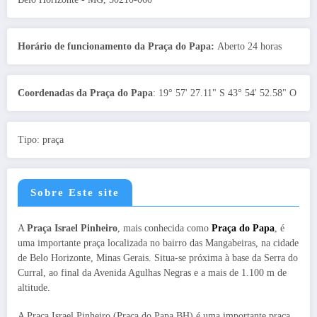
Horário de funcionamento da Praça do Papa:
Aberto 24 horas
Coordenadas da Praça do Papa
: 19° 57' 27.11" S 43° 54' 52.58" O
Tipo: praça
Sobre Este site
A
Praça Israel Pinheiro
, mais conhecida como
Praça do Papa
, é
uma importante praça localizada no bairro das Mangabeiras, na cidade
de Belo Horizonte, Minas Gerais. Situa-se próxima à base da Serra do
Curral, ao final da Avenida Agulhas Negras e a mais de 1.100 m de
altitude.
A Praça Israel Pinheiro (Praça do Papa BH) é uma importante praça