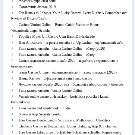
cw-check-https://test.com/
Coronavirus disease 2019
Top Rituals to Enhance Your Lucky Dreams Every Night: A Comprehensive
Review of Dream Casino
Casino Glorion Online – Bonus‑Guide: Welcome‑Bonus,
Wettanforderungen & mehr
Populära Myter Om Casino Utan BankID Förklarade
Пин Ап Казино – играть в онлайн Pin Up Casino – официальный сайт
Гама казино онлайн – Gama Casino Online – обзор (2026)
Гама казино онлайн – Gama Casino Online – обзор
Самые надежные казино онлайн 2026 – играйте с уверенностью и
безопасностью
Gama Casino Online – официальный сайт – вход и зеркало (2026)
Пинко Казино – Официальный сайт Pinco Casino
Лучшие казино онлайн 2026 года – большой выбор слотов и бонусов
Гама казино онлайн – Gama Casino Online
Vavada online casino u Hrvatskoj – korisnička podrška i kanali
komunikacije
1win casino and sportsbook in India
Ninewin App Security Guide
1Go Casino Deutschland – Schritte und Methoden im Überblick
Cleobetra Casino in Deutschland: Bonus, Zahlung, App & Sicherheit
1Go Casino Erfahrungen: Schritt‑für‑Schritt zur schnellen Registrierung