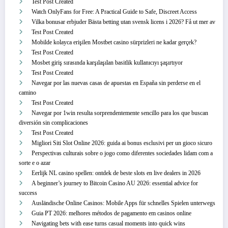
Test Post Created
Watch OnlyFans for Free: A Practical Guide to Safe, Discreet Access
Vilka bonusar erbjuder Bästa betting utan svensk licens i 2026? Få ut mer av
Test Post Created
Mobilde kolayca erişilen Mostbet casino sürprizleri ne kadar gerçek?
Test Post Created
Mosbet giriş sırasında karşılaşılan basitlik kullanıcıyı şaşırtıyor
Test Post Created
Navegar por las nuevas casas de apuestas en España sin perderse en el
camino
Test Post Created
Navegar por 1win resulta sorprendentemente sencillo para los que buscan
diversión sin complicaciones
Test Post Created
Migliori Siti Slot Online 2026: guida ai bonus esclusivi per un gioco sicuro
Perspectivas culturais sobre o jogo como diferentes sociedades lidam com a
sorte e o azar
Eerlijk NL casino spellen: ontdek de beste slots en live dealers in 2026
A beginner’s journey to Bitcoin Casino AU 2026: essential advice for
success
Ausländische Online Casinos: Mobile Apps für schnelles Spielen unterwegs
Guia PT 2026: melhores métodos de pagamento em casinos online
Navigating bets with ease turns casual moments into quick wins