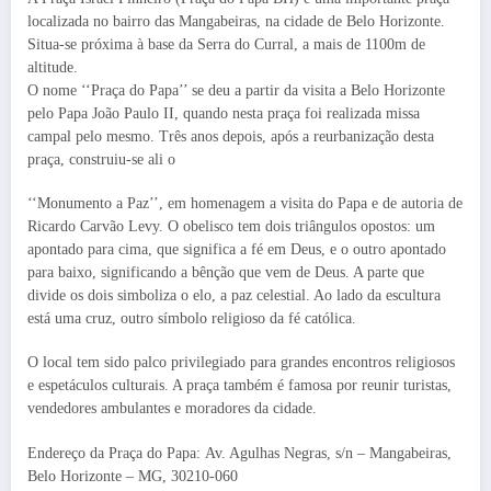
localizada no bairro das Mangabeiras, na cidade de Belo Horizonte.
Situa-se próxima à base da Serra do Curral, a mais de 1100m de
altitude.
O nome ‘‘Praça do Papa’’ se deu a partir da visita a Belo Horizonte
pelo Papa João Paulo II, quando nesta praça foi realizada missa
campal pelo mesmo. Três anos depois, após a reurbanização desta
praça, construiu-se ali o
‘‘Monumento a Paz’’, em homenagem a visita do Papa e de autoria de
Ricardo Carvão Levy. O obelisco tem dois triângulos opostos: um
apontado para cima, que significa a fé em Deus, e o outro apontado
para baixo, significando a bênção que vem de Deus. A parte que
divide os dois simboliza o elo, a paz celestial. Ao lado da escultura
está uma cruz, outro símbolo religioso da fé católica.
O local tem sido palco privilegiado para grandes encontros religiosos
e espetáculos culturais. A praça também é famosa por reunir turistas,
vendedores ambulantes e moradores da cidade.
Endereço da Praça do Papa: Av. Agulhas Negras, s/n – Mangabeiras,
Belo Horizonte – MG, 30210-060