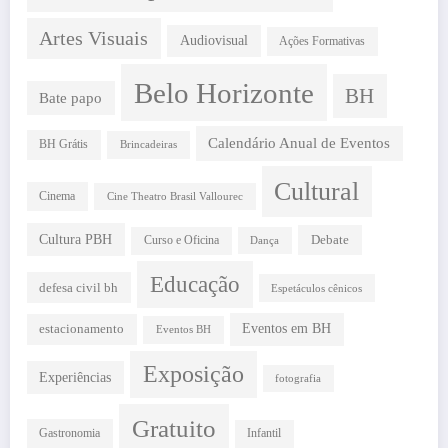
Artes Visuais
Audiovisual
Ações Formativas
Belo Horizonte
BH
Bate papo
Calendário Anual de Eventos
BH Grátis
Brincadeiras
Cultural
Cinema
Cine Theatro Brasil Vallourec
Cultura PBH
Debate
Curso e Oficina
Dança
Educação
defesa civil bh
Espetáculos cênicos
estacionamento
Eventos em BH
Eventos BH
Exposição
Experiências
fotografia
Gratuito
Gastronomia
Infantil