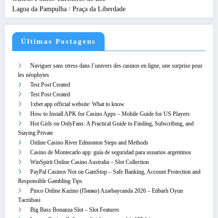
Lagoa da Pampulha
/
Praça da Liberdade
Últimas Postagens
Naviguer sans stress dans l’univers des casinos en ligne, une surprise pour
les néophytes
Test Post Created
Test Post Created
1xbet app official website: What to know
How to Install APK for Casino Apps – Mobile Guide for US Players
Hot Girls on OnlyFans: A Practical Guide to Finding, Subscribing, and
Staying Private
Online Casino River Edmonton Steps and Methods
Casino de Montecarlo app: guía de seguridad para usuarios argentinos
WinSpirit Online Casino Australia – Slot Collection
PayPal Casinos Not on GamStop – Safe Banking, Account Protection and
Responsible Gambling Tips
Pinco Online Kazino (Пинко) Azərbaycanda 2026 – Etibarlı Oyun
Təcrübəsi
Big Bass Bonanza Slot – Slot Features