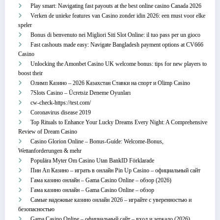
Play smart: Navigating fast payouts at the best online casino Canada 2026
Verken de unieke features van Casino zonder idin 2026: een must voor elke
speler
Bonus di benvenuto nei Migliori Siti Slot Online: il tuo pass per un gioco
Fast cashouts made easy: Navigate Bangladesh payment options at CV666
Casino
Unlocking the Amonbet Casino UK welcome bonus: tips for new players to
boost their
Олимп Казино – 2026 Казахстан Ставки на спорт и Olimp Casino
7Slots Casino – Ücretsiz Deneme Oyunları
cw-check-https://test.com/
Coronavirus disease 2019
Top Rituals to Enhance Your Lucky Dreams Every Night: A Comprehensive
Review of Dream Casino
Casino Glorion Online – Bonus‑Guide: Welcome‑Bonus,
Wettanforderungen & mehr
Populära Myter Om Casino Utan BankID Förklarade
Пин Ап Казино – играть в онлайн Pin Up Casino – официальный сайт
Гама казино онлайн – Gama Casino Online – обзор (2026)
Гама казино онлайн – Gama Casino Online – обзор
Самые надежные казино онлайн 2026 – играйте с уверенностью и
безопасностью
Gama Casino Online – официальный сайт – вход и зеркало (2026)