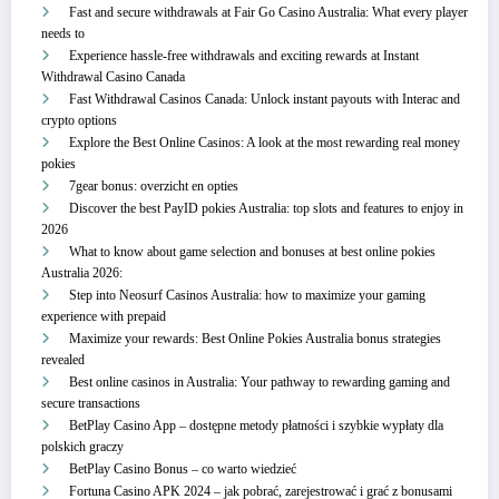
Fast and secure withdrawals at Fair Go Casino Australia: What every player
needs to
Experience hassle-free withdrawals and exciting rewards at Instant
Withdrawal Casino Canada
Fast Withdrawal Casinos Canada: Unlock instant payouts with Interac and
crypto options
Explore the Best Online Casinos: A look at the most rewarding real money
pokies
7gear bonus: overzicht en opties
Discover the best PayID pokies Australia: top slots and features to enjoy in
2026
What to know about game selection and bonuses at best online pokies
Australia 2026:
Step into Neosurf Casinos Australia: how to maximize your gaming
experience with prepaid
Maximize your rewards: Best Online Pokies Australia bonus strategies
revealed
Best online casinos in Australia: Your pathway to rewarding gaming and
secure transactions
BetPlay Casino App – dostępne metody płatności i szybkie wypłaty dla
polskich graczy
BetPlay Casino Bonus – co warto wiedzieć
Fortuna Casino APK 2024 – jak pobrać, zarejestrować i grać z bonusami