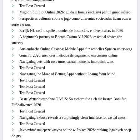
Test Post Created
Migliori Siti Slot Online 2026: guida ai bonus esclusivi per un gioco sicuro
Perspectivas culturais sobre o jogo como diferentes sociedades lidam com a
sorte e o azar
Eerlijk NL casino spellen: ontdek de beste slots en live dealers in 2026
A beginner’s journey to Bitcoin Casino AU 2026: essential advice for
success
Ausländische Online Casinos: Mobile Apps für schnelles Spielen unterwegs
Guia PT 2026: melhores métodos de pagamento em casinos online
Navigating bets with ease turns casual moments into quick wins
Test Post Created
Navigating the Maze of Betting Apps without Losing Your Mind
Test Post Created
Test Post Created
Test Post Created
Beste Wettanbieter ohne OASIS: So sichern Sie sich die besten Boni für
Fußballwetten 2026
Test Post Created
Navigating 9kboss reveals a surprisingly clean interface for casual users
Test Post Created
Jak wybrać najlepsze kasyna online w Polsce 2026: ranking legalnych opcji
do gry