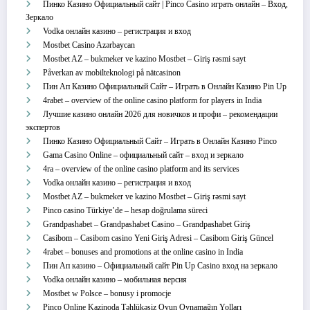
Пинко Казино Официальный сайт | Pinco Casino играть онлайн – Вход,
Зеркало
Vodka онлайн казино – регистрация и вход
Mostbet Casino Azərbaycan
Mostbet AZ – bukmeker ve kazino Mostbet – Giriş rəsmi sayt
Påverkan av mobilteknologi på nätcasinon
Пин Ап Казино Официальный Сайт – Играть в Онлайн Казино Pin Up
4rabet – overview of the online casino platform for players in India
Лучшие казино онлайн 2026 для новичков и профи – рекомендации
экспертов
Пинко Казино Официальный Сайт – Играть в Онлайн Казино Pinco
Gama Casino Online – официальный сайт – вход и зеркало
4ra – overview of the online casino platform and its services
Vodka онлайн казино – регистрация и вход
Mostbet AZ – bukmeker ve kazino Mostbet – Giriş rəsmi sayt
Pinco casino Türkiye’de – hesap doğrulama süreci
Grandpashabet – Grandpashabet Casino – Grandpashabet Giriş
Casibom – Casibom casino Yeni Giriş Adresi – Casibom Giriş Güncel
4rabet – bonuses and promotions at the online casino in India
Пин Ап казино – Официальный сайт Pin Up Casino вход на зеркало
Vodka онлайн казино – мобильная версия
Mostbet w Polsce – bonusy i promocje
Pinco Online Kazinoda Təhlükəsiz Oyun Oynamağın Yolları