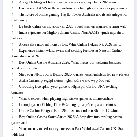
A legjobb Magyar Online Casino promóciók és ajánlatok 2026-ban
Casinò non AAMS in Italia: confronto tra le migliori opzioni di pagamento
The future of online gaming: PayID Pokies Australia and its advantages for
real money
De beste online casino apps van 2026: speel waar en wanneer je maar wilt
Inizia a giocare nei Migliori Online Casinò Non AAMS: guide ai prelievi
veloci e
A deep dive into real money slots: What Online Pokies NZ 2026 has to
Experience instant withdrawals and exciting features at Neosurf Casino
Australia this 2026
Best Online Casino Australia 2026: What makes our welcome bonuses
stand out from the
Start your NRL Sports Betting 2026 journey: essential steps for new players
Atefia Casino: przegląd slotów i gier, które warto wypróbować
Unlocking free spins: your guide to HighSpin Casino UK’s exciting
bonuses
What to expect when playing high-stakes games at online casinos
Como jogar no Fishing Time BGaming: guia prático para iniciantes
Online Casino Echtgeld Boni 2026: So maximieren Sie Ihre Gewinne
Best Online Casino South Africa 2026: A deep dive into thrilling casino
games and
Your journey to real money success at Fast Withdrawal Casino UK: Start
with fast