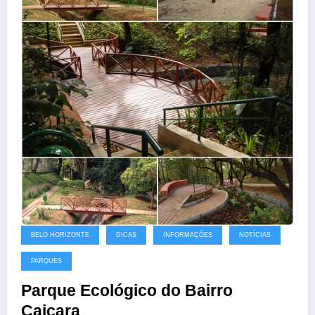
BELO HORIZONTE
DICAS
INFORMAÇÕES
NOTÍCIAS
PARQUES
Parque Ecológico do Bairro
Caiçara