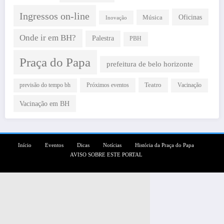
Ingressos on-line
Oficinas
Música
Inovação
Onde ir em BH?
Palestra
PBH
Praça do Papa
prefeitura de belo horizonte
Teatro
Próximos eventos
previsão do tempo bh
Vacinação
Vacinação em BH
Início
Eventos
Dicas
Notícias
História da Praça do Papa
AVISO SOBRE ESTE PORTAL