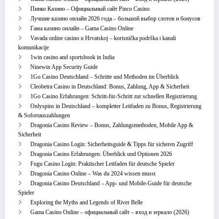
Пинко Казино – Официальный сайт Pinco Casino
Лучшие казино онлайн 2026 года – большой выбор слотов и бонусов
Гама казино онлайн – Gama Casino Online
Vavada online casino u Hrvatskoj – korisnička podrška i kanali
komunikacije
1win casino and sportsbook in India
Ninewin App Security Guide
1Go Casino Deutschland – Schritte und Methoden im Überblick
Cleobetra Casino in Deutschland: Bonus, Zahlung, App & Sicherheit
1Go Casino Erfahrungen: Schritt‑für‑Schritt zur schnellen Registrierung
Onlyspins in Deutschland – kompletter Leitfaden zu Bonus, Registrierung
& Sofortauszahlungen
Dragonia Casino Review – Bonus, Zahlungsmethoden, Mobile App &
Sicherheit
Dragonia Casino Login: Sicherheitsguide & Tipps für sicheren Zugriff
Dragonia Casino Erfahrungen: Überblick und Optionen 2026
Fugu Casino Login: Praktischer Leitfaden für deutsche Spieler
Dragonia Casino Online – Was du 2024 wissen musst
Dragonia Casino Deutschland – App‑ und Mobile‑Guide für deutsche
Spieler
Exploring the Myths and Legends of River Belle
Gama Casino Online – официальный сайт – вход и зеркало (2026)