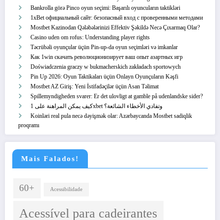
Bankrolla görə Pinco oyun seçimi: Başarılı oyuncuların taktikləri
1xBet официальный сайт: безопасный вход с проверенными методами
Mostbet Kazinodan Qələbələrinizi Effektiv Şəkildə Necə Çıxarmaq Olar?
Casino uden om rofus: Understanding player rights
Təcrübəli oyunçular üçün Pin-up-da oyun seçimləri və imkanlar
Как 1win скачать революционизирует ваш опыт азартных игр
Doświadczenia graczy w bukmacherskich zakładach sportowych
Pin Up 2026: Oyun Taktikaları üçün Onlayn Oyunçuların Kəşfi
Mostbet AZ Giriş: Yeni İstifadəçilər üçün Asan Təlimat
Spillemyndigheden svarer: Er det ulovligt at gamble på udenlandske sider?
كيف يمكن المراهنة على 1xbet وتفادي الأخطاء الشائعة؟
Koinləri real pula necə dəyişmək olar: Azərbaycanda Mostbet sadiqlik
proqramı
Mais Falados!
60+
Acessibilidade
Acessível para cadeirantes