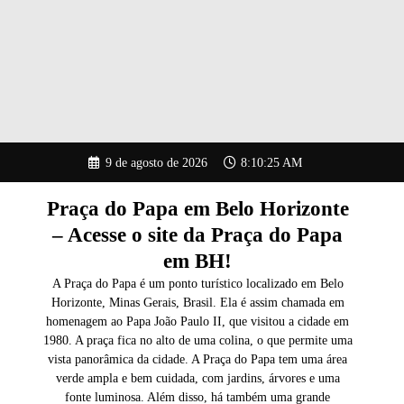
Pular
9 de agosto de 2026
8:10:26 AM
para
o
conteúdo
Praça do Papa em Belo Horizonte
– Acesse o site da Praça do Papa
em BH!
A Praça do Papa é um ponto turístico localizado em Belo
Horizonte, Minas Gerais, Brasil. Ela é assim chamada em
homenagem ao Papa João Paulo II, que visitou a cidade em
1980. A praça fica no alto de uma colina, o que permite uma
vista panorâmica da cidade. A Praça do Papa tem uma área
verde ampla e bem cuidada, com jardins, árvores e uma
fonte luminosa. Além disso, há também uma grande