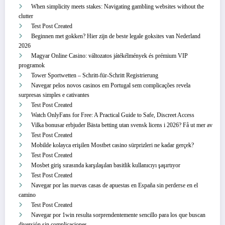
When simplicity meets stakes: Navigating gambling websites without the
clutter
Test Post Created
Beginnen met gokken? Hier zijn de beste legale goksites van Nederland
2026
Magyar Online Casino: változatos játékélmények és prémium VIP
programok
Tower Sportwetten – Schritt‑für‑Schritt Registrierung
Navegar pelos novos casinos em Portugal sem complicações revela
surpresas simples e cativantes
Test Post Created
Watch OnlyFans for Free: A Practical Guide to Safe, Discreet Access
Vilka bonusar erbjuder Bästa betting utan svensk licens i 2026? Få ut mer av
Test Post Created
Mobilde kolayca erişilen Mostbet casino sürprizleri ne kadar gerçek?
Test Post Created
Mosbet giriş sırasında karşılaşılan basitlik kullanıcıyı şaşırtıyor
Test Post Created
Navegar por las nuevas casas de apuestas en España sin perderse en el
camino
Test Post Created
Navegar por 1win resulta sorprendentemente sencillo para los que buscan
diversión sin complicaciones