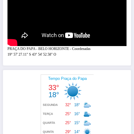
PRAÇA DO PAPA - BELO HORIZONTE - Coordenadas
19° 57' 27.11" S 43° 54' 52.58" O