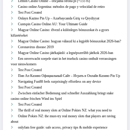
Lemon Casino Online – oficjalna strona pl (+155 fs)
Casino online Argentina: métodos de pago y velocidad de retiro
Test Post Created
Onlayn Kazino Pin Up – Azərbaycanda Giriş və Qeydiyyat
Cuntspin Casino Online AU: Your Ultimate Guide
Magyar Online Casino: élvezd a különleges bónuszokat és a gyors
kifizetéseket
Magyar Online Casino: hogyan válaszd ki a legjobb bónuszokat 2026-ban?
Coronavirus disease 2019
Magyar Online Casino játékajánló: a legnépszerűbb játékok 2026-ban
Een onverwacht soepele start in het trueluck casino onthult verrassingen
voor nieuwkomers
Test Post Created
Пин Ап Казино Официальный Сайт – Играть в Онлайн Казино Pin Up
Navigating Fun88 feels surprisingly effortless on any device
Test Post Created
Zwischen einfacher Bedienung und schneller Auszahlung bringt stake
casino online frischen Wind ins Spiel
Test Post Created
The thrill of real money slots at Online Pokies NZ: what you need to
Online Pokies NZ: the must-try real money slots that players are raving
about
onlyfam free guide: safe access, privacy tips & mobile experience