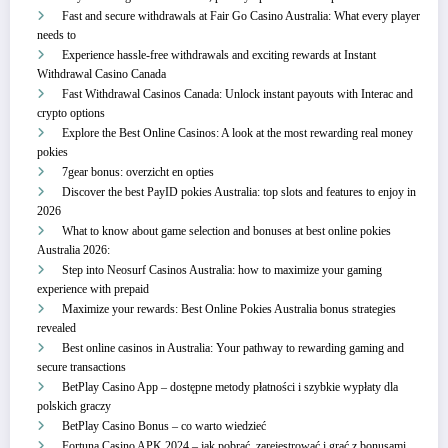
Fast and secure withdrawals at Fair Go Casino Australia: What every player
needs to
Experience hassle-free withdrawals and exciting rewards at Instant
Withdrawal Casino Canada
Fast Withdrawal Casinos Canada: Unlock instant payouts with Interac and
crypto options
Explore the Best Online Casinos: A look at the most rewarding real money
pokies
7gear bonus: overzicht en opties
Discover the best PayID pokies Australia: top slots and features to enjoy in
2026
What to know about game selection and bonuses at best online pokies
Australia 2026:
Step into Neosurf Casinos Australia: how to maximize your gaming
experience with prepaid
Maximize your rewards: Best Online Pokies Australia bonus strategies
revealed
Best online casinos in Australia: Your pathway to rewarding gaming and
secure transactions
BetPlay Casino App – dostępne metody płatności i szybkie wypłaty dla
polskich graczy
BetPlay Casino Bonus – co warto wiedzieć
Fortuna Casino APK 2024 – jak pobrać, zarejestrować i grać z bonusami