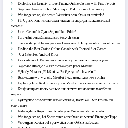
Exploring the Legality of Best Paying Online Casinos with Fast Payouts
Najlepsze Kasyna Online Akceptujące Blik: Bonusy Dla Graczy
Wie fange ich an, die besten Wettzeiten ohne Oasis zu ermitteln?
Pin Up БК: Как использовать ставки на спорт для максимальной
выгоды?
Pinco Casino’da Oyun Seçimi Necə Edilir?
Porovnání bonusů na seznamu českých kasin
5 najczęstszych błędów podczas logowania do kasyna online i jak ich unikać
Finding the Best Casino Online Canada with Themed Slot Games
“Get 1xbet For Android & Ios
Как выбрать 1xBet валюту счета и осуществлять конвертацию?
Najlepsze strategie dla gier oferowanych przez Mostbet
Výhody Mostbet přihlášení cz: Proč je rychlé a bezpečné?
Bezpieczeństwo w grach: Mostbet i jego usługi kasynowe online
Exploring how Kod promocyjny w Mostbet zwiększa wygrane effectively
Конфиденциальность данных: как скачать приложение мостбет на
андроид
Культурное воздействие онлайн-казино, таких как 1win казино, по
всему миру
İstifadəçilərin Rəyə: Pinco Azərbaycan Yükləməsi ilə Təcrübələr
Wie fange ich an, bei Sportwetten ohne Oasis zu wetten? Einsteiger Tipps
Verborgene Kosten bei Sportwetten ohne OASIS aufdecken