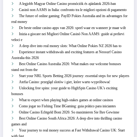
A legjobb Magyar Online Casino promóciók és ajánlatok 2026-ban
Casinò non AAMS in Italia: confronto tra le migliori opzioni di pagamento
The future of online gaming: PayID Pokies Australia and its advantages for
real money
De beste online casino apps van 2026: speel waar en wanneer je maar wilt
Inizia a giocare nei Migliori Online Casinò Non AAMS: guide ai prelievi
veloci e
A deep dive into real money slots: What Online Pokies NZ 2026 has to
Experience instant withdrawals and exciting features at Neosurf Casino
Australia this 2026
Best Online Casino Australia 2026: What makes our welcome bonuses
stand out from the
Start your NRL Sports Betting 2026 journey: essential steps for new players
Atefia Casino: przegląd slotów i gier, które warto wypróbować
Unlocking free spins: your guide to HighSpin Casino UK’s exciting
bonuses
What to expect when playing high-stakes games at online casinos
Como jogar no Fishing Time BGaming: guia prático para iniciantes
Online Casino Echtgeld Boni 2026: So maximieren Sie Ihre Gewinne
Best Online Casino South Africa 2026: A deep dive into thrilling casino
games and
Your journey to real money success at Fast Withdrawal Casino UK: Start
with fast