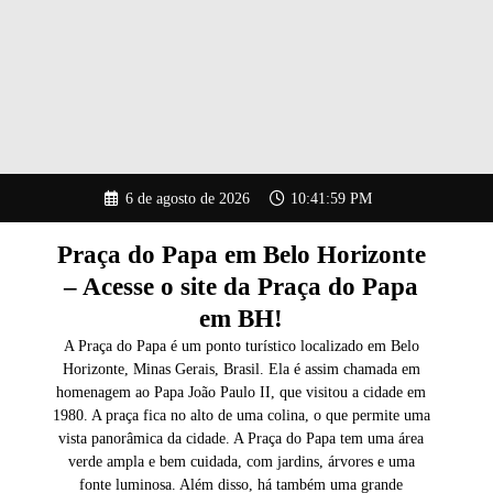
Pular
6 de agosto de 2026
10:42:00 PM
para
o
conteúdo
Praça do Papa em Belo Horizonte
– Acesse o site da Praça do Papa
em BH!
A Praça do Papa é um ponto turístico localizado em Belo
Horizonte, Minas Gerais, Brasil. Ela é assim chamada em
homenagem ao Papa João Paulo II, que visitou a cidade em
1980. A praça fica no alto de uma colina, o que permite uma
vista panorâmica da cidade. A Praça do Papa tem uma área
verde ampla e bem cuidada, com jardins, árvores e uma
fonte luminosa. Além disso, há também uma grande