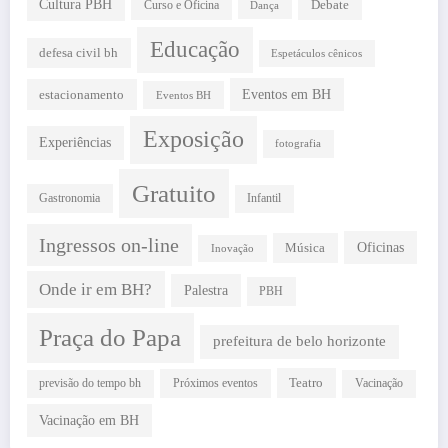
Cultura PBH
Debate
Curso e Oficina
Dança
Educação
defesa civil bh
Espetáculos cênicos
estacionamento
Eventos em BH
Eventos BH
Exposição
Experiências
fotografia
Gratuito
Gastronomia
Infantil
Ingressos on-line
Oficinas
Música
Inovação
Onde ir em BH?
Palestra
PBH
Praça do Papa
prefeitura de belo horizonte
Teatro
Próximos eventos
previsão do tempo bh
Vacinação
Vacinação em BH