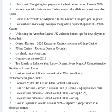
Play smart: Navigating fast payouts at the best online casino Canada 2026
Verken de unieke features van Casino zonder idin 2026: een must voor elke
speler
Bonus di benvenuto nei Migliori Siti Slot Online: il tuo pass per un gioco
Fast cashouts made easy: Navigate Bangladesh payment options at CV666
Casino
Unlocking the Amonbet Casino UK welcome bonus: tips for new players to
boost their
Олимп Казино – 2026 Казахстан Ставки на спорт и Olimp Casino
7Slots Casino – Ücretsiz Deneme Oyunları
cw-check-https://test.com/
Coronavirus disease 2019
Top Rituals to Enhance Your Lucky Dreams Every Night: A Comprehensive
Review of Dream Casino
Casino Glorion Online – Bonus‑Guide: Welcome‑Bonus,
Wettanforderungen & mehr
Populära Myter Om Casino Utan BankID Förklarade
Пин Ап Казино – играть в онлайн Pin Up Casino – официальный сайт
Гама казино онлайн – Gama Casino Online – обзор (2026)
Гама казино онлайн – Gama Casino Online – обзор
Самые надежные казино онлайн 2026 – играйте с уверенностью и
безопасностью