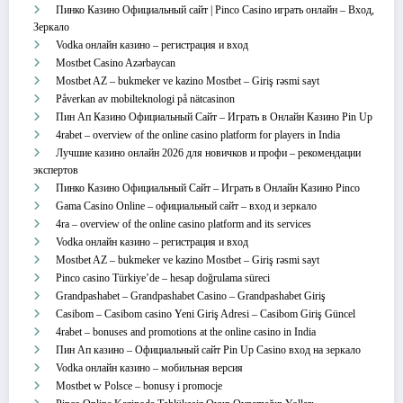
Пинко Казино Официальный сайт | Pinco Casino играть онлайн – Вход,
Зеркало
Vodka онлайн казино – регистрация и вход
Mostbet Casino Azərbaycan
Mostbet AZ – bukmeker ve kazino Mostbet – Giriş rəsmi sayt
Påverkan av mobilteknologi på nätcasinon
Пин Ап Казино Официальный Сайт – Играть в Онлайн Казино Pin Up
4rabet – overview of the online casino platform for players in India
Лучшие казино онлайн 2026 для новичков и профи – рекомендации
экспертов
Пинко Казино Официальный Сайт – Играть в Онлайн Казино Pinco
Gama Casino Online – официальный сайт – вход и зеркало
4ra – overview of the online casino platform and its services
Vodka онлайн казино – регистрация и вход
Mostbet AZ – bukmeker ve kazino Mostbet – Giriş rəsmi sayt
Pinco casino Türkiye’de – hesap doğrulama süreci
Grandpashabet – Grandpashabet Casino – Grandpashabet Giriş
Casibom – Casibom casino Yeni Giriş Adresi – Casibom Giriş Güncel
4rabet – bonuses and promotions at the online casino in India
Пин Ап казино – Официальный сайт Pin Up Casino вход на зеркало
Vodka онлайн казино – мобильная версия
Mostbet w Polsce – bonusy i promocje