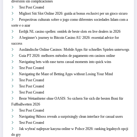
diversión sin complicaciones
Test Post Created
Migliori Siti Slot Online 2026: guida ai bonus esclusivi per un gioco sicuro
Perspectivas culturais sobre o jogo como diferentes sociedades lidam com a
sorte e o azar
Eerlijk NL casino spellen: ontdek de beste slots en live dealers in 2026
A beginner’s journey to Bitcoin Casino AU 2026: essential advice for
success
Ausländische Online Casinos: Mobile Apps für schnelles Spielen unterwegs
Guia PT 2026: melhores métodos de pagamento em casinos online
Navigating bets with ease turns casual moments into quick wins
Test Post Created
Navigating the Maze of Betting Apps without Losing Your Mind
Test Post Created
Test Post Created
Test Post Created
Beste Wettanbieter ohne OASIS: So sichern Sie sich die besten Boni für
Fußballwetten 2026
Test Post Created
Navigating 9kboss reveals a surprisingly clean interface for casual users
Test Post Created
Jak wybrać najlepsze kasyna online w Polsce 2026: ranking legalnych opcji
do gry