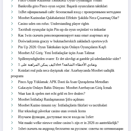
Pinco Online Kazinoda Təhlükəsiz Oyun Oynamağın Yolları
Bankrolla görə Pinco oyun seçimi: Başarılı oyuncuların taktikləri
1xBet официальный сайт: безопасный вход с проверенными методами
Mostbet Kazinodan Qələbələrinizi Effektiv Şəkildə Necə Çıxarmaq Olar?
Casino uden om rofus: Understanding player rights
Təcrübəli oyunçular üçün Pin-up-da oyun seçimləri və imkanlar
Как 1win скачать революционизирует ваш опыт азартных игр
Doświadczenia graczy w bukmacherskich zakładach sportowych
Pin Up 2026: Oyun Taktikaları üçün Onlayn Oyunçuların Kəşfi
Mostbet AZ Giriş: Yeni İstifadəçilər üçün Asan Təlimat
Spillemyndigheden svarer: Er det ulovligt at gamble på udenlandske sider?
كيف يمكن المراهنة على 1xbet وتفادي الأخطاء الشائعة؟
Koinləri real pula necə dəyişmək olar: Azərbaycanda Mostbet sadiqlik
proqramı
Pinco App Yükləmək: APK Dəsti ilə Asan Quraşdırma Metodları
Gələcəyin Onlayn Bahis Dünyası: Mostbet Azerbaycan Giriş İcmalı
Waar kan ik spelen met echt geld en live dealers?
Mostbet İstifadəçi Razılaşmasının Şifrə açılması
Mostbet Kazino ümumi rəy: İstifadəçilərin fikirləri və təcrübələri
Hur teknologi påverkar casino utan svensk licens
Изучаем функции, доступные после входа на 1хбет
Wat maakt welke nieuwe online casino’s zijn er in 2026 zo aantrekkelijk?
1xbet скачать на андроид бесплатно на русском: советы по оптимизации