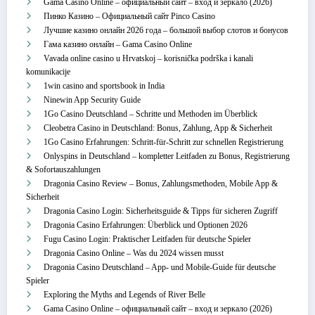
Gama Casino Online – официальный сайт – вход и зеркало (2026)
Пинко Казино – Официальный сайт Pinco Casino
Лучшие казино онлайн 2026 года – большой выбор слотов и бонусов
Гама казино онлайн – Gama Casino Online
Vavada online casino u Hrvatskoj – korisnička podrška i kanali
komunikacije
1win casino and sportsbook in India
Ninewin App Security Guide
1Go Casino Deutschland – Schritte und Methoden im Überblick
Cleobetra Casino in Deutschland: Bonus, Zahlung, App & Sicherheit
1Go Casino Erfahrungen: Schritt‑für‑Schritt zur schnellen Registrierung
Onlyspins in Deutschland – kompletter Leitfaden zu Bonus, Registrierung
& Sofortauszahlungen
Dragonia Casino Review – Bonus, Zahlungsmethoden, Mobile App &
Sicherheit
Dragonia Casino Login: Sicherheitsguide & Tipps für sicheren Zugriff
Dragonia Casino Erfahrungen: Überblick und Optionen 2026
Fugu Casino Login: Praktischer Leitfaden für deutsche Spieler
Dragonia Casino Online – Was du 2024 wissen musst
Dragonia Casino Deutschland – App‑ und Mobile‑Guide für deutsche
Spieler
Exploring the Myths and Legends of River Belle
Gama Casino Online – официальный сайт – вход и зеркало (2026)