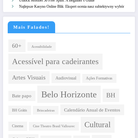
Unlock Mostbet 50 Free Spins: A Beginner’s Guide
Najlepsze Kasyno Online Blik: Ekspert ocenia nasz subiektywny wybór
Mais Falados!
60+
Acessibilidade
Acessível para cadeirantes
Artes Visuais
Audiovisual
Ações Formativas
Belo Horizonte
BH
Bate papo
Calendário Anual de Eventos
BH Grátis
Brincadeiras
Cultural
Cinema
Cine Theatro Brasil Vallourec