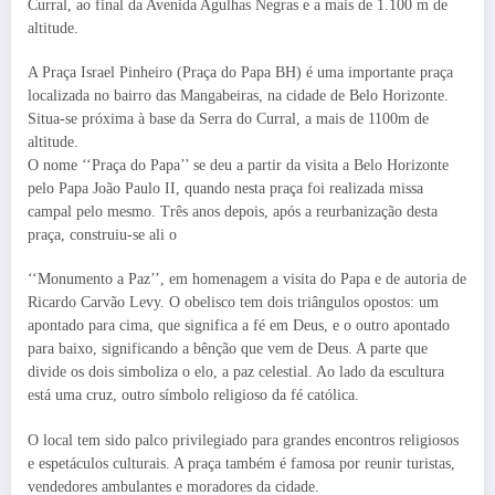
Curral, ao final da Avenida Agulhas Negras e a mais de 1.100 m de
altitude.
A Praça Israel Pinheiro (Praça do Papa BH) é uma importante praça
localizada no bairro das Mangabeiras, na cidade de Belo Horizonte.
Situa-se próxima à base da Serra do Curral, a mais de 1100m de
altitude.
O nome ‘‘Praça do Papa’’ se deu a partir da visita a Belo Horizonte
pelo Papa João Paulo II, quando nesta praça foi realizada missa
campal pelo mesmo. Três anos depois, após a reurbanização desta
praça, construiu-se ali o
‘‘Monumento a Paz’’, em homenagem a visita do Papa e de autoria de
Ricardo Carvão Levy. O obelisco tem dois triângulos opostos: um
apontado para cima, que significa a fé em Deus, e o outro apontado
para baixo, significando a bênção que vem de Deus. A parte que
divide os dois simboliza o elo, a paz celestial. Ao lado da escultura
está uma cruz, outro símbolo religioso da fé católica.
O local tem sido palco privilegiado para grandes encontros religiosos
e espetáculos culturais. A praça também é famosa por reunir turistas,
vendedores ambulantes e moradores da cidade.