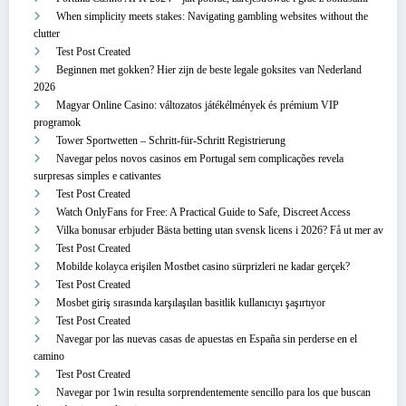
When simplicity meets stakes: Navigating gambling websites without the
clutter
Test Post Created
Beginnen met gokken? Hier zijn de beste legale goksites van Nederland
2026
Magyar Online Casino: változatos játékélmények és prémium VIP
programok
Tower Sportwetten – Schritt‑für‑Schritt Registrierung
Navegar pelos novos casinos em Portugal sem complicações revela
surpresas simples e cativantes
Test Post Created
Watch OnlyFans for Free: A Practical Guide to Safe, Discreet Access
Vilka bonusar erbjuder Bästa betting utan svensk licens i 2026? Få ut mer av
Test Post Created
Mobilde kolayca erişilen Mostbet casino sürprizleri ne kadar gerçek?
Test Post Created
Mosbet giriş sırasında karşılaşılan basitlik kullanıcıyı şaşırtıyor
Test Post Created
Navegar por las nuevas casas de apuestas en España sin perderse en el
camino
Test Post Created
Navegar por 1win resulta sorprendentemente sencillo para los que buscan