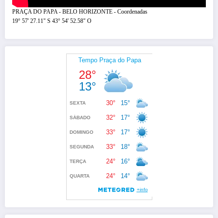
PRAÇA DO PAPA - BELO HORIZONTE - Coordenadas
19° 57' 27.11" S 43° 54' 52.58" O