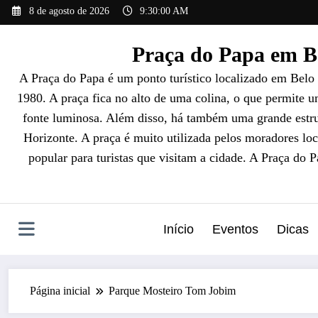
Pular
8 de agosto de 2026
9:30:01 AM
para
o
Praça do Papa em Be
conteúdo
A Praça do Papa é um ponto turístico localizado em Belo
1980. A praça fica no alto de uma colina, o que permite 
fonte luminosa. Além disso, há também uma grande estrut
Horizonte. A praça é muito utilizada pelos moradores loc
popular para turistas que visitam a cidade. A Praça do 
Início
Eventos
Dicas
Página inicial
Parque Mosteiro Tom Jobim