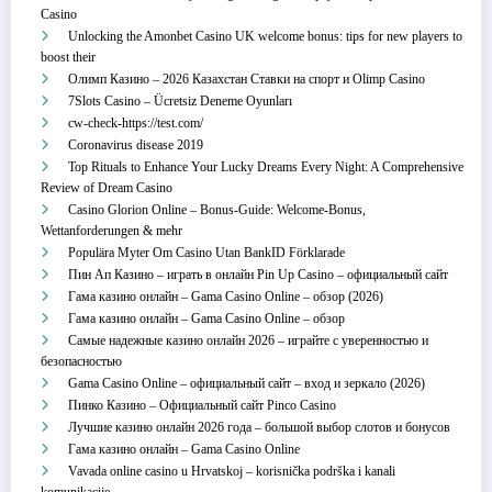
Casino
Unlocking the Amonbet Casino UK welcome bonus: tips for new players to
boost their
Олимп Казино – 2026 Казахстан Ставки на спорт и Olimp Casino
7Slots Casino – Ücretsiz Deneme Oyunları
cw-check-https://test.com/
Coronavirus disease 2019
Top Rituals to Enhance Your Lucky Dreams Every Night: A Comprehensive
Review of Dream Casino
Casino Glorion Online – Bonus‑Guide: Welcome‑Bonus,
Wettanforderungen & mehr
Populära Myter Om Casino Utan BankID Förklarade
Пин Ап Казино – играть в онлайн Pin Up Casino – официальный сайт
Гама казино онлайн – Gama Casino Online – обзор (2026)
Гама казино онлайн – Gama Casino Online – обзор
Самые надежные казино онлайн 2026 – играйте с уверенностью и
безопасностью
Gama Casino Online – официальный сайт – вход и зеркало (2026)
Пинко Казино – Официальный сайт Pinco Casino
Лучшие казино онлайн 2026 года – большой выбор слотов и бонусов
Гама казино онлайн – Gama Casino Online
Vavada online casino u Hrvatskoj – korisnička podrška i kanali