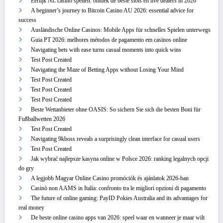
Eerlijk NL casino spellen: ontdek de beste slots en live dealers in 2026
A beginner’s journey to Bitcoin Casino AU 2026: essential advice for
success
Ausländische Online Casinos: Mobile Apps für schnelles Spielen unterwegs
Guia PT 2026: melhores métodos de pagamento em casinos online
Navigating bets with ease turns casual moments into quick wins
Test Post Created
Navigating the Maze of Betting Apps without Losing Your Mind
Test Post Created
Test Post Created
Test Post Created
Beste Wettanbieter ohne OASIS: So sichern Sie sich die besten Boni für
Fußballwetten 2026
Test Post Created
Navigating 9kboss reveals a surprisingly clean interface for casual users
Test Post Created
Jak wybrać najlepsze kasyna online w Polsce 2026: ranking legalnych opcji
do gry
A legjobb Magyar Online Casino promóciók és ajánlatok 2026-ban
Casinò non AAMS in Italia: confronto tra le migliori opzioni di pagamento
The future of online gaming: PayID Pokies Australia and its advantages for
real money
De beste online casino apps van 2026: speel waar en wanneer je maar wilt