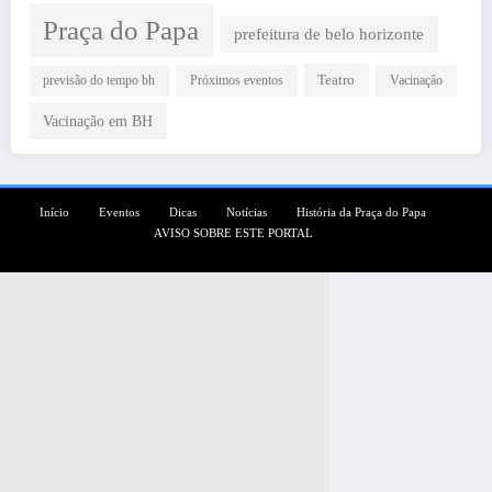
Praça do Papa
prefeitura de belo horizonte
Teatro
Próximos eventos
previsão do tempo bh
Vacinação
Vacinação em BH
Início
Eventos
Dicas
Notícias
História da Praça do Papa
AVISO SOBRE ESTE PORTAL