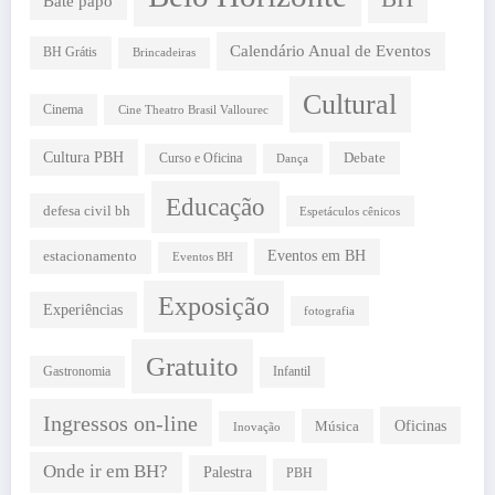
Bate papo
Calendário Anual de Eventos
BH Grátis
Brincadeiras
Cultural
Cinema
Cine Theatro Brasil Vallourec
Cultura PBH
Debate
Curso e Oficina
Dança
Educação
defesa civil bh
Espetáculos cênicos
estacionamento
Eventos em BH
Eventos BH
Exposição
Experiências
fotografia
Gratuito
Gastronomia
Infantil
Ingressos on-line
Oficinas
Música
Inovação
Onde ir em BH?
Palestra
PBH