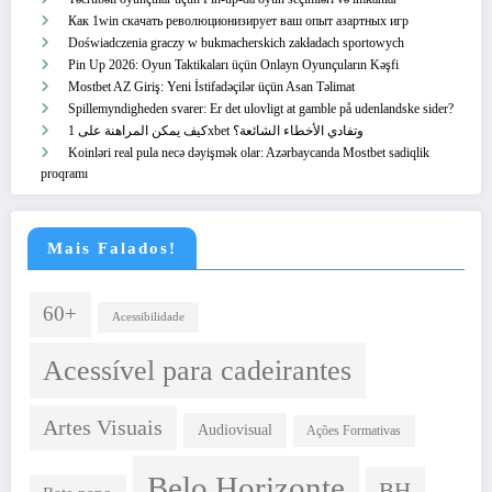
Как 1win скачать революционизирует ваш опыт азартных игр
Doświadczenia graczy w bukmacherskich zakładach sportowych
Pin Up 2026: Oyun Taktikaları üçün Onlayn Oyunçuların Kəşfi
Mostbet AZ Giriş: Yeni İstifadəçilər üçün Asan Təlimat
Spillemyndigheden svarer: Er det ulovligt at gamble på udenlandske sider?
كيف يمكن المراهنة على 1xbet وتفادي الأخطاء الشائعة؟
Koinləri real pula necə dəyişmək olar: Azərbaycanda Mostbet sadiqlik
proqramı
Mais Falados!
60+
Acessibilidade
Acessível para cadeirantes
Artes Visuais
Audiovisual
Ações Formativas
Belo Horizonte
BH