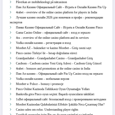
Påverkan av mobilteknologi på nätcasinon
Пин Ап Казино Официальный Сайт – Играть в Онлайн Казино Pin Up
4rabet – overview of the online casino platform for players in India
Лучшие казино онлайн 2026 для новичков и профи – рекомендации
экспертов
Пинко Казино Официальный Сайт – Играть в Онлайн Казино Pinco
Gama Casino Online – официальный сайт – вход и зеркало
4ra – overview of the online casino platform and its services
Vodka онлайн казино – регистрация и вход
Mostbet AZ – bukmeker ve kazino Mostbet – Giriş rəsmi sayt
Pinco casino Türkiye’de – hesap doğrulama süreci
Grandpashabet – Grandpashabet Casino – Grandpashabet Giriş
Casibom – Casibom casino Yeni Giriş Adresi – Casibom Giriş Güncel
4rabet – bonuses and promotions at the online casino in India
Пин Ап казино – Официальный сайт Pin Up Casino вход на зеркало
Vodka онлайн казино – мобильная версия
Mostbet w Polsce – bonusy i promocje
Pinco Online Kazinoda Təhlükəsiz Oyun Oynamağın Yolları
Bankrolla görə Pinco oyun seçimi: Başarılı oyuncuların taktikləri
1xBet официальный сайт: безопасный вход с проверенными методами
Mostbet Kazinodan Qələbələrinizi Effektiv Şəkildə Necə Çıxarmaq Olar?
Casino uden om rofus: Understanding player rights
Təcrübəli oyunçular üçün Pin-up-da oyun seçimləri və imkanlar