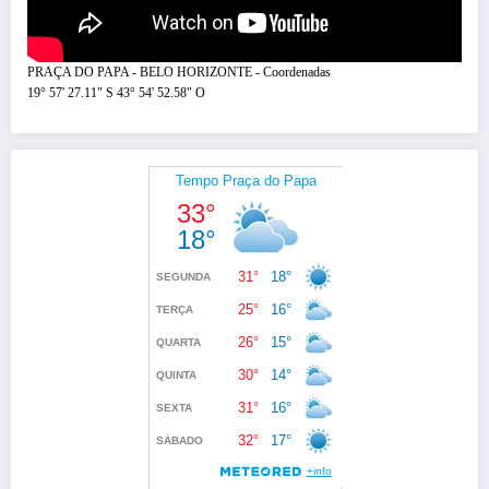
PRAÇA DO PAPA - BELO HORIZONTE - Coordenadas
19° 57' 27.11" S 43° 54' 52.58" O