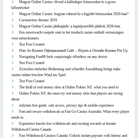
Magyar Online Casino: élvezd a különleges bónuszokat és a gyors
kifizetéseket
Magyar Online Casino: hogyan válaszd ki a legjobb bónuszokat 2026-ban?
Coronavirus disease 2019
Magyar Online Casino játékajánló: a legnépszerűbb játékok 2026-ban
Een onverwacht soepele start in het trueluck casino onthult verrassingen
voor nieuwkomers
Test Post Created
Пин Ап Казино Официальный Сайт – Играть в Онлайн Казино Pin Up
Navigating Fun88 feels surprisingly effortless on any device
Test Post Created
Zwischen einfacher Bedienung und schneller Auszahlung bringt stake
casino online frischen Wind ins Spiel
Test Post Created
The thrill of real money slots at Online Pokies NZ: what you need to
Online Pokies NZ: the must-try real money slots that players are raving
about
onlyfam free guide: safe access, privacy tips & mobile experience
Fast and secure withdrawals at Fair Go Casino Australia: What every player
needs to
Experience hassle-free withdrawals and exciting rewards at Instant
Withdrawal Casino Canada
Fast Withdrawal Casinos Canada: Unlock instant payouts with Interac and