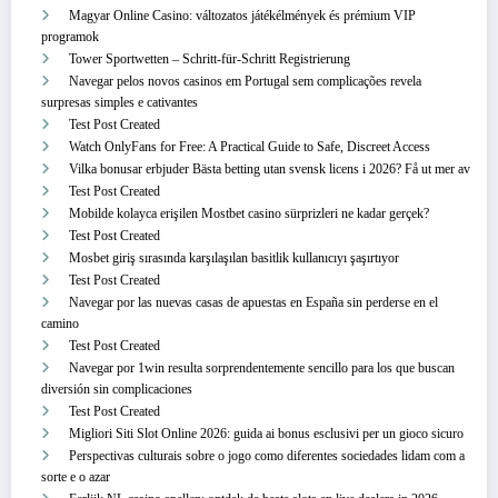
Magyar Online Casino: változatos játékélmények és prémium VIP
programok
Tower Sportwetten – Schritt‑für‑Schritt Registrierung
Navegar pelos novos casinos em Portugal sem complicações revela
surpresas simples e cativantes
Test Post Created
Watch OnlyFans for Free: A Practical Guide to Safe, Discreet Access
Vilka bonusar erbjuder Bästa betting utan svensk licens i 2026? Få ut mer av
Test Post Created
Mobilde kolayca erişilen Mostbet casino sürprizleri ne kadar gerçek?
Test Post Created
Mosbet giriş sırasında karşılaşılan basitlik kullanıcıyı şaşırtıyor
Test Post Created
Navegar por las nuevas casas de apuestas en España sin perderse en el
camino
Test Post Created
Navegar por 1win resulta sorprendentemente sencillo para los que buscan
diversión sin complicaciones
Test Post Created
Migliori Siti Slot Online 2026: guida ai bonus esclusivi per un gioco sicuro
Perspectivas culturais sobre o jogo como diferentes sociedades lidam com a
sorte e o azar