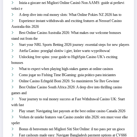
Inizia a giocare nei Migliori Online Casinò Non AAMS: guide ai prelievi
veloci e
A deep dive into real money slots: What Online Pokies NZ 2026 has to
Experience instant withdrawals and exciting features at Neosurf Casino
Australia this 2026
Best Online Casino Australia 2026: What makes our welcome bonuses
stand out from the
Start your NRL Sports Betting 2026 journey: essential steps for new players
Atefia Casino: przegląd slotów i gier, które warto wypróbować
Unlocking free spins: your guide to HighSpin Casino UK’s exciting
bonuses
What to expect when playing high-stakes games at online casinos
Como jogar no Fishing Time BGaming: guia prático para iniciantes
Online Casino Echtgeld Boni 2026: So maximieren Sie Ihre Gewinne
Best Online Casino South Africa 2026: A deep dive into thrilling casino
games and
Your journey to real money success at Fast Withdrawal Casino UK: Start
with fast
Play smart: Navigating fast payouts at the best online casino Canada 2026
Verken de unieke features van Casino zonder idin 2026: een must voor elke
speler
Bonus di benvenuto nei Migliori Siti Slot Online: il tuo pass per un gioco
Fast cashouts made easy: Navigate Bangladesh payment options at CV666