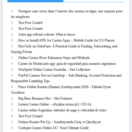
Naviguer sans stress dans l’univers des casinos en ligne, une surprise pour
les néophytes
Test Post Created
Test Post Created
1xbet app official website: What to know
How to Install APK for Casino Apps – Mobile Guide for US Players
Hot Girls on OnlyFans: A Practical Guide to Finding, Subscribing, and
Staying Private
Online Casino River Edmonton Steps and Methods
Casino de Montecarlo app: guía de seguridad para usuarios argentinos
WinSpirit Online Casino Australia – Slot Collection
PayPal Casinos Not on GamStop – Safe Banking, Account Protection and
Responsible Gambling Tips
Pinco Online Kazino (Пинко) Azərbaycanda 2026 – Etibarlı Oyun
Təcrübəsi
Big Bass Bonanza Slot – Slot Features
Lemon Casino Online – oficjalna strona pl (+155 fs)
Casino online Argentina: métodos de pago y velocidad de retiro
Test Post Created
Onlayn Kazino Pin Up – Azərbaycanda Giriş və Qeydiyyat
Cuntspin Casino Online AU: Your Ultimate Guide