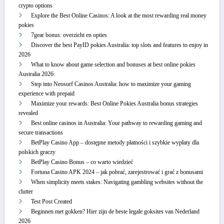
crypto options
Explore the Best Online Casinos: A look at the most rewarding real money
pokies
7gear bonus: overzicht en opties
Discover the best PayID pokies Australia: top slots and features to enjoy in
2026
What to know about game selection and bonuses at best online pokies
Australia 2026:
Step into Neosurf Casinos Australia: how to maximize your gaming
experience with prepaid
Maximize your rewards: Best Online Pokies Australia bonus strategies
revealed
Best online casinos in Australia: Your pathway to rewarding gaming and
secure transactions
BetPlay Casino App – dostępne metody płatności i szybkie wypłaty dla
polskich graczy
BetPlay Casino Bonus – co warto wiedzieć
Fortuna Casino APK 2024 – jak pobrać, zarejestrować i grać z bonusami
When simplicity meets stakes: Navigating gambling websites without the
clutter
Test Post Created
Beginnen met gokken? Hier zijn de beste legale goksites van Nederland
2026