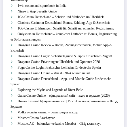
komunikacije
1win casino and sportsbook in India
Ninewin App Security Guide
1Go Casino Deutschland – Schritte und Methoden im Überblick
Cleobetra Casino in Deutschland: Bonus, Zahlung, App & Sicherheit
1Go Casino Erfahrungen: Schritt‑für‑Schritt zur schnellen Registrierung
Onlyspins in Deutschland – kompletter Leitfaden zu Bonus, Registrierung
& Sofortauszahlungen
Dragonia Casino Review – Bonus, Zahlungsmethoden, Mobile App &
Sicherheit
Dragonia Casino Login: Sicherheitsguide & Tipps für sicheren Zugriff
Dragonia Casino Erfahrungen: Überblick und Optionen 2026
Fugu Casino Login: Praktischer Leitfaden für deutsche Spieler
Dragonia Casino Online – Was du 2024 wissen musst
Dragonia Casino Deutschland – App‑ und Mobile‑Guide für deutsche
Spieler
Exploring the Myths and Legends of River Belle
Gama Casino Online – официальный сайт – вход и зеркало (2026)
Пинко Казино Официальный сайт | Pinco Casino играть онлайн – Вход,
Зеркало
Vodka онлайн казино – регистрация и вход
Mostbet Casino Azərbaycan
Mostbet AZ – bukmeker ve kazino Mostbet – Giriş rəsmi sayt