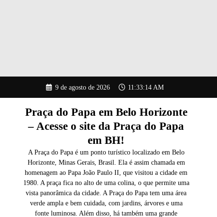
Pular
9 de agosto de 2026
11:33:15 AM
para
o
conteúdo
Praça do Papa em Belo Horizonte
– Acesse o site da Praça do Papa
em BH!
A Praça do Papa é um ponto turístico localizado em Belo
Horizonte, Minas Gerais, Brasil. Ela é assim chamada em
homenagem ao Papa João Paulo II, que visitou a cidade em
1980. A praça fica no alto de uma colina, o que permite uma
vista panorâmica da cidade. A Praça do Papa tem uma área
verde ampla e bem cuidada, com jardins, árvores e uma
fonte luminosa. Além disso, há também uma grande