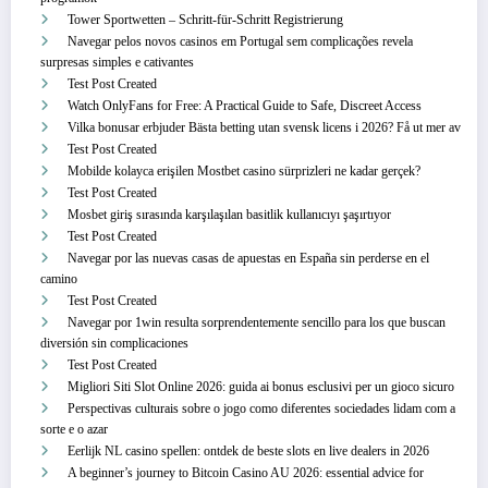
Tower Sportwetten – Schritt‑für‑Schritt Registrierung
Navegar pelos novos casinos em Portugal sem complicações revela
surpresas simples e cativantes
Test Post Created
Watch OnlyFans for Free: A Practical Guide to Safe, Discreet Access
Vilka bonusar erbjuder Bästa betting utan svensk licens i 2026? Få ut mer av
Test Post Created
Mobilde kolayca erişilen Mostbet casino sürprizleri ne kadar gerçek?
Test Post Created
Mosbet giriş sırasında karşılaşılan basitlik kullanıcıyı şaşırtıyor
Test Post Created
Navegar por las nuevas casas de apuestas en España sin perderse en el
camino
Test Post Created
Navegar por 1win resulta sorprendentemente sencillo para los que buscan
diversión sin complicaciones
Test Post Created
Migliori Siti Slot Online 2026: guida ai bonus esclusivi per un gioco sicuro
Perspectivas culturais sobre o jogo como diferentes sociedades lidam com a
sorte e o azar
Eerlijk NL casino spellen: ontdek de beste slots en live dealers in 2026
A beginner’s journey to Bitcoin Casino AU 2026: essential advice for