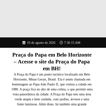
Pular
10 de agosto de 2026
7:36:16 AM
para
o
conteúdo
Praça do Papa em Belo Horizonte
– Acesse o site da Praça do Papa
em BH!
A Praça do Papa é um ponto turístico localizado em Belo
Horizonte, Minas Gerais, Brasil. Ela é assim chamada em
homenagem ao Papa João Paulo II, que visitou a cidade em
1980. A praça fica no alto de uma colina, o que permite uma
vista panorâmica da cidade. A Praça do Papa tem uma área
verde ampla e bem cuidada, com jardins, árvores e uma
fonte luminosa. Além disso, há também uma grande