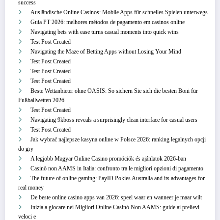
success
Ausländische Online Casinos: Mobile Apps für schnelles Spielen unterwegs
Guia PT 2026: melhores métodos de pagamento em casinos online
Navigating bets with ease turns casual moments into quick wins
Test Post Created
Navigating the Maze of Betting Apps without Losing Your Mind
Test Post Created
Test Post Created
Test Post Created
Beste Wettanbieter ohne OASIS: So sichern Sie sich die besten Boni für
Fußballwetten 2026
Test Post Created
Navigating 9kboss reveals a surprisingly clean interface for casual users
Test Post Created
Jak wybrać najlepsze kasyna online w Polsce 2026: ranking legalnych opcji
do gry
A legjobb Magyar Online Casino promóciók és ajánlatok 2026-ban
Casinò non AAMS in Italia: confronto tra le migliori opzioni di pagamento
The future of online gaming: PayID Pokies Australia and its advantages for
real money
De beste online casino apps van 2026: speel waar en wanneer je maar wilt
Inizia a giocare nei Migliori Online Casinò Non AAMS: guide ai prelievi
veloci e