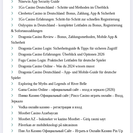
Ninewin App Security Guide
1Go Casino Deutschland – Schritte und Methoden im Überblick
Cleobetra Casino in Deutschland: Bonus, Zahlung, App & Sicherheit
1Go Casino Erfahrungen: Schritt‑für‑Schritt zur schnellen Registrierung
Onlyspins in Deutschland – kompletter Leitfaden zu Bonus, Registrierung
& Sofortauszahlungen
Dragonia Casino Review – Bonus, Zahlungsmethoden, Mobile App &
Sicherheit
Dragonia Casino Login: Sicherheitsguide & Tipps für sicheren Zugriff
Dragonia Casino Erfahrungen: Überblick und Optionen 2026
Fugu Casino Login: Praktischer Leitfaden für deutsche Spieler
Dragonia Casino Online – Was du 2024 wissen musst
Dragonia Casino Deutschland – App‑ und Mobile‑Guide für deutsche
Spieler
Exploring the Myths and Legends of River Belle
Gama Casino Online – официальный сайт – вход и зеркало (2026)
Пинко Казино Официальный сайт | Pinco Casino играть онлайн – Вход,
Зеркало
Vodka онлайн казино – регистрация и вход
Mostbet Casino Azərbaycan
Mostbet AZ – bukmeker ve kazino Mostbet – Giriş rəsmi sayt
Påverkan av mobilteknologi på nätcasinon
Пин Ап Казино Официальный Сайт – Играть в Онлайн Казино Pin Up