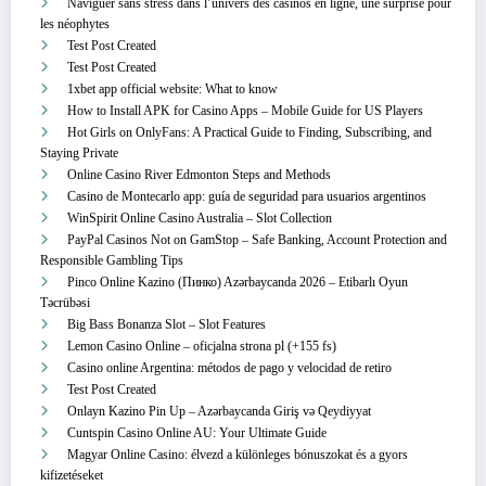
Naviguer sans stress dans l’univers des casinos en ligne, une surprise pour
les néophytes
Test Post Created
Test Post Created
1xbet app official website: What to know
How to Install APK for Casino Apps – Mobile Guide for US Players
Hot Girls on OnlyFans: A Practical Guide to Finding, Subscribing, and
Staying Private
Online Casino River Edmonton Steps and Methods
Casino de Montecarlo app: guía de seguridad para usuarios argentinos
WinSpirit Online Casino Australia – Slot Collection
PayPal Casinos Not on GamStop – Safe Banking, Account Protection and
Responsible Gambling Tips
Pinco Online Kazino (Пинко) Azərbaycanda 2026 – Etibarlı Oyun
Təcrübəsi
Big Bass Bonanza Slot – Slot Features
Lemon Casino Online – oficjalna strona pl (+155 fs)
Casino online Argentina: métodos de pago y velocidad de retiro
Test Post Created
Onlayn Kazino Pin Up – Azərbaycanda Giriş və Qeydiyyat
Cuntspin Casino Online AU: Your Ultimate Guide
Magyar Online Casino: élvezd a különleges bónuszokat és a gyors
kifizetéseket