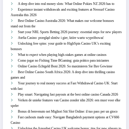
A deep dive into real money slots: What Online Pokies NZ 2026 has to
Experience instant withdrawals and exciting features at Neosurf Casino
Australia this 2026
Best Online Casino Australia 2026: What makes our welcome bonuses
stand out from the
Start your NRL Sports Betting 2026 journey: essential steps for new players
Atefia Casino: przegląd slotów i gier, które warto wypróbować
Unlocking free spins: your guide to HighSpin Casino UK’s exciting
bonuses
What to expect when playing high-stakes games at online casinos
Como jogar no Fishing Time BGaming: guia prático para iniciantes
Online Casino Echtgeld Boni 2026: So maximieren Sie Ihre Gewinne
Best Online Casino South Africa 2026: A deep dive into thrilling casino
games and
Your journey to real money success at Fast Withdrawal Casino UK: Start
with fast
Play smart: Navigating fast payouts at the best online casino Canada 2026
Verken de unieke features van Casino zonder idin 2026: een must voor elke
speler
Bonus di benvenuto nei Migliori Siti Slot Online: il tuo pass per un gioco
Fast cashouts made easy: Navigate Bangladesh payment options at CV666
Casino
Unlocking the Amonbet Casino UK welcome bonus: tips for new players to