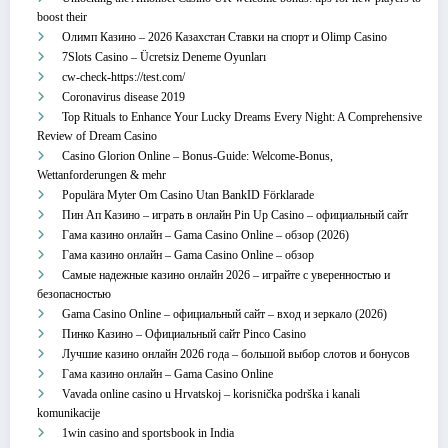
boost their
Олимп Казино – 2026 Казахстан Ставки на спорт и Olimp Casino
7Slots Casino – Ücretsiz Deneme Oyunları
cw-check-https://test.com/
Coronavirus disease 2019
Top Rituals to Enhance Your Lucky Dreams Every Night: A Comprehensive
Review of Dream Casino
Casino Glorion Online – Bonus‑Guide: Welcome‑Bonus,
Wettanforderungen & mehr
Populära Myter Om Casino Utan BankID Förklarade
Пин Ап Казино – играть в онлайн Pin Up Casino – официальный сайт
Гама казино онлайн – Gama Casino Online – обзор (2026)
Гама казино онлайн – Gama Casino Online – обзор
Самые надежные казино онлайн 2026 – играйте с уверенностью и
безопасностью
Gama Casino Online – официальный сайт – вход и зеркало (2026)
Пинко Казино – Официальный сайт Pinco Casino
Лучшие казино онлайн 2026 года – большой выбор слотов и бонусов
Гама казино онлайн – Gama Casino Online
Vavada online casino u Hrvatskoj – korisnička podrška i kanali
komunikacije
1win casino and sportsbook in India