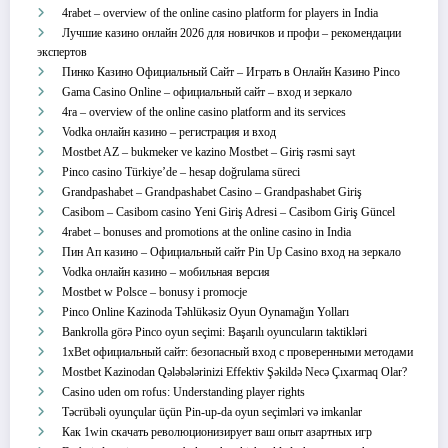
4rabet – overview of the online casino platform for players in India
Лучшие казино онлайн 2026 для новичков и профи – рекомендации
экспертов
Пинко Казино Официальный Сайт – Играть в Онлайн Казино Pinco
Gama Casino Online – официальный сайт – вход и зеркало
4ra – overview of the online casino platform and its services
Vodka онлайн казино – регистрация и вход
Mostbet AZ – bukmeker ve kazino Mostbet – Giriş rəsmi sayt
Pinco casino Türkiye’de – hesap doğrulama süreci
Grandpashabet – Grandpashabet Casino – Grandpashabet Giriş
Casibom – Casibom casino Yeni Giriş Adresi – Casibom Giriş Güncel
4rabet – bonuses and promotions at the online casino in India
Пин Ап казино – Официальный сайт Pin Up Casino вход на зеркало
Vodka онлайн казино – мобильная версия
Mostbet w Polsce – bonusy i promocje
Pinco Online Kazinoda Təhlükəsiz Oyun Oynamağın Yolları
Bankrolla görə Pinco oyun seçimi: Başarılı oyuncuların taktikləri
1xBet официальный сайт: безопасный вход с проверенными методами
Mostbet Kazinodan Qələbələrinizi Effektiv Şəkildə Necə Çıxarmaq Olar?
Casino uden om rofus: Understanding player rights
Təcrübəli oyunçular üçün Pin-up-da oyun seçimləri və imkanlar
Как 1win скачать революционизирует ваш опыт азартных игр