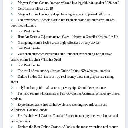
Magyar Online Casino: hogyan válaszd ki a legjobb bónuszokat 2026-ban?
Coronavirus disease 2019
Magyar Online Casino játékajánló: a legnépszerűbb játékok 2026-ban
Een onverwacht soepele start in het trueluck casino onthult verrassingen
voor nieuwkomers
Test Post Created
Пин Ап Казино Официальный Сайт – Играть в Онлайн Казино Pin Up
Navigating Fun88 feels surprisingly effortless on any device
Test Post Created
Zwischen einfacher Bedienung und schneller Auszahlung bringt stake
casino online frischen Wind ins Spiel
Test Post Created
The thrill of real money slots at Online Pokies NZ: what you need to
Online Pokies NZ: the must-try real money slots that players are raving
about
onlyfam free guide: safe access, privacy tips & mobile experience
Fast and secure withdrawals at Fair Go Casino Australia: What every player
needs to
Experience hassle-free withdrawals and exciting rewards at Instant
Withdrawal Casino Canada
Fast Withdrawal Casinos Canada: Unlock instant payouts with Interac and
crypto options
Explore the Best Online Casinos: A look at the most rewarding real money