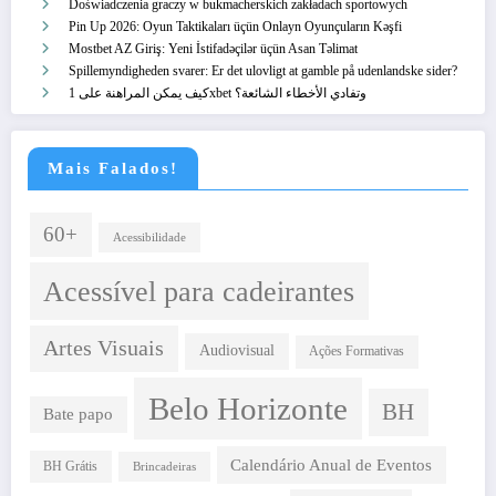
Doświadczenia graczy w bukmacherskich zakładach sportowych
Pin Up 2026: Oyun Taktikaları üçün Onlayn Oyunçuların Kəşfi
Mostbet AZ Giriş: Yeni İstifadəçilər üçün Asan Təlimat
Spillemyndigheden svarer: Er det ulovligt at gamble på udenlandske sider?
كيف يمكن المراهنة على 1xbet وتفادي الأخطاء الشائعة؟
Mais Falados!
60+
Acessibilidade
Acessível para cadeirantes
Artes Visuais
Audiovisual
Ações Formativas
Belo Horizonte
BH
Bate papo
Calendário Anual de Eventos
BH Grátis
Brincadeiras