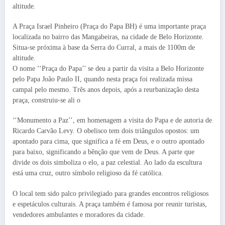
altitude.
A Praça Israel Pinheiro (Praça do Papa BH) é uma importante praça
localizada no bairro das Mangabeiras, na cidade de Belo Horizonte.
Situa-se próxima à base da Serra do Curral, a mais de 1100m de
altitude.
O nome ‘‘Praça do Papa’’ se deu a partir da visita a Belo Horizonte
pelo Papa João Paulo II, quando nesta praça foi realizada missa
campal pelo mesmo. Três anos depois, após a reurbanização desta
praça, construiu-se ali o
‘‘Monumento a Paz’’, em homenagem a visita do Papa e de autoria de
Ricardo Carvão Levy. O obelisco tem dois triângulos opostos: um
apontado para cima, que significa a fé em Deus, e o outro apontado
para baixo, significando a bênção que vem de Deus. A parte que
divide os dois simboliza o elo, a paz celestial. Ao lado da escultura
está uma cruz, outro símbolo religioso da fé católica.
O local tem sido palco privilegiado para grandes encontros religiosos
e espetáculos culturais. A praça também é famosa por reunir turistas,
vendedores ambulantes e moradores da cidade.