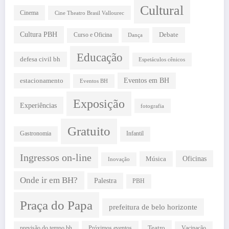
Cultural
Cinema
Cine Theatro Brasil Vallourec
Cultura PBH
Debate
Curso e Oficina
Dança
Educação
defesa civil bh
Espetáculos cênicos
estacionamento
Eventos em BH
Eventos BH
Exposição
Experiências
fotografia
Gratuito
Gastronomia
Infantil
Ingressos on-line
Oficinas
Música
Inovação
Onde ir em BH?
Palestra
PBH
Praça do Papa
prefeitura de belo horizonte
Teatro
Próximos eventos
previsão do tempo bh
Vacinação