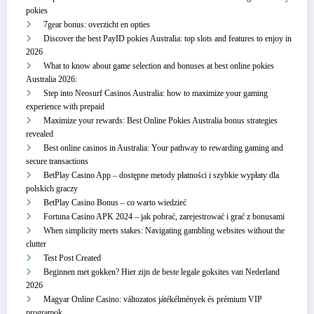
pokies
7gear bonus: overzicht en opties
Discover the best PayID pokies Australia: top slots and features to enjoy in
2026
What to know about game selection and bonuses at best online pokies
Australia 2026:
Step into Neosurf Casinos Australia: how to maximize your gaming
experience with prepaid
Maximize your rewards: Best Online Pokies Australia bonus strategies
revealed
Best online casinos in Australia: Your pathway to rewarding gaming and
secure transactions
BetPlay Casino App – dostępne metody płatności i szybkie wypłaty dla
polskich graczy
BetPlay Casino Bonus – co warto wiedzieć
Fortuna Casino APK 2024 – jak pobrać, zarejestrować i grać z bonusami
When simplicity meets stakes: Navigating gambling websites without the
clutter
Test Post Created
Beginnen met gokken? Hier zijn de beste legale goksites van Nederland
2026
Magyar Online Casino: változatos játékélmények és prémium VIP
programok