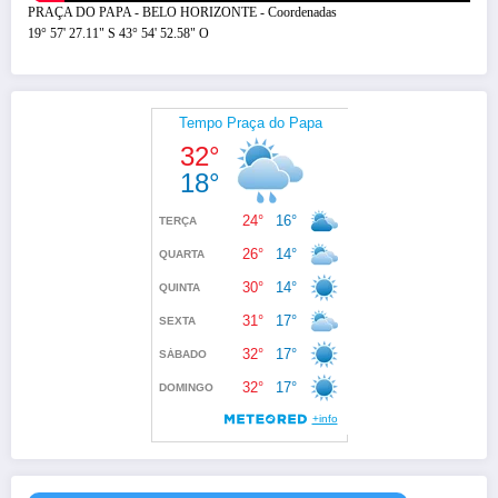
PRAÇA DO PAPA - BELO HORIZONTE - Coordenadas
19° 57' 27.11" S 43° 54' 52.58" O