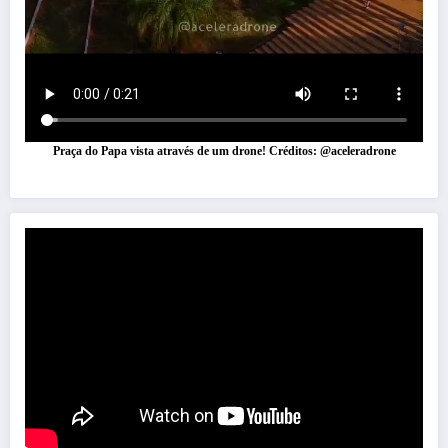
Praça do Papa vista através de um drone! Créditos: @aceleradrone