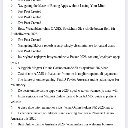
Test Post Created
Navigating the Maze of Betting Apps without Losing Your Mind
Test Post Created
Test Post Created
Test Post Created
Beste Wettanbieter ohne OASIS: So sichern Sie sich die besten Boni für
Fußballwetten 2026
Test Post Created
Navigating 9kboss reveals a surprisingly clean interface for casual users
Test Post Created
Jak wybrać najlepsze kasyna online w Polsce 2026: ranking legalnych opcji
do gry
A legjobb Magyar Online Casino promóciók és ajánlatok 2026-ban
Casinò non AAMS in Italia: confronto tra le migliori opzioni di pagamento
The future of online gaming: PayID Pokies Australia and its advantages for
real money
De beste online casino apps van 2026: speel waar en wanneer je maar wilt
Inizia a giocare nei Migliori Online Casinò Non AAMS: guide ai prelievi
veloci e
A deep dive into real money slots: What Online Pokies NZ 2026 has to
Experience instant withdrawals and exciting features at Neosurf Casino
Australia this 2026
Best Online Casino Australia 2026: What makes our welcome bonuses