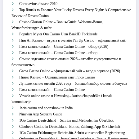
Coronavirus disease 2019
Top Rituals to Enhance Your Lucky Dreams Every Night: A Comprehensive
Review of Dream Casino
Casino Glorion Online – Bonus‑Guide: Welcome‑Bonus,
Wettanforderungen & mehr
Populära Myter Om Casino Utan BankID Förklarade
Пин Ап Казино – играть в онлайн Pin Up Casino – официальный сайт
Гама казино онлайн – Gama Casino Online – обзор (2026)
Гама казино онлайн – Gama Casino Online – обзор
Самые надежные казино онлайн 2026 – играйте с уверенностью и
безопасностью
Gama Casino Online – официальный сайт – вход и зеркало (2026)
Пинко Казино – Официальный сайт Pinco Casino
Лучшие казино онлайн 2026 года – большой выбор слотов и бонусов
Гама казино онлайн – Gama Casino Online
Vavada online casino u Hrvatskoj – korisnička podrška i kanali
komunikacije
1win casino and sportsbook in India
Ninewin App Security Guide
1Go Casino Deutschland – Schritte und Methoden im Überblick
Cleobetra Casino in Deutschland: Bonus, Zahlung, App & Sicherheit
1Go Casino Erfahrungen: Schritt‑für‑Schritt zur schnellen Registrierung