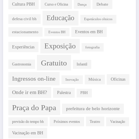
Cultura PBH
Debate
Curso e Oficina
Dança
Educação
defesa civil bh
Espetáculos cênicos
estacionamento
Eventos em BH
Eventos BH
Exposição
Experiências
fotografia
Gratuito
Gastronomia
Infantil
Ingressos on-line
Oficinas
Música
Inovação
Onde ir em BH?
Palestra
PBH
Praça do Papa
prefeitura de belo horizonte
Teatro
Próximos eventos
previsão do tempo bh
Vacinação
Vacinação em BH