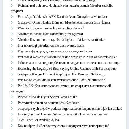
Koinləri real pula necə dəyişmək olar: Azərbaycanda Mostbet sadiqlik
proqramı
Pinco App Yükləmək: APK Dəsti ilə Asan Quraşdırma Metodları
Gələcəyin Onlayn Bahis Dünyası: Mostbet Azerbaycan Giriş İcmalı
Waar kan ik spelen met echt geld en live dealers?
Mostbet İstifadəçi Razılaşmasının Şifrə açılması
Mostbet Kazino ümumi rəy: İstifadəçilərin fikirləri və təcrübələri
Hur teknologi påverkar casino utan svensk licens
Изучаем функции, доступные после входа на 1хбет
Wat maakt welke nieuwe online casino’s zijn er in 2026 zo aantrekkelijk?
1xbet скачать на андроид бесплатно на русском: советы по оптимизации
Exploring the Legality of Best Paying Online Casinos with Fast Payouts
Najlepsze Kasyna Online Akceptujące Blik: Bonusy Dla Graczy
Wie fange ich an, die besten Wettzeiten ohne Oasis zu ermitteln?
Pin Up БК: Как использовать ставки на спорт для максимальной
выгоды?
Pinco Casino’da Oyun Seçimi Necə Edilir?
Porovnání bonusů na seznamu českých kasin
5 najczęstszych błędów podczas logowania do kasyna online i jak ich unikać
Finding the Best Casino Online Canada with Themed Slot Games
“Get 1xbet For Android & Ios
Как выбрать 1xBet валюту счета и осуществлять конвертацию?