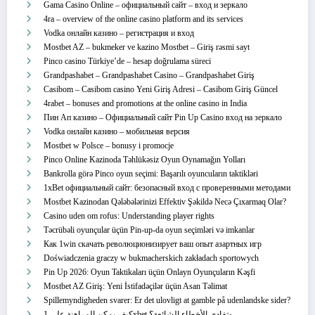
Gama Casino Online – официальный сайт – вход и зеркало
4ra – overview of the online casino platform and its services
Vodka онлайн казино – регистрация и вход
Mostbet AZ – bukmeker ve kazino Mostbet – Giriş rəsmi sayt
Pinco casino Türkiye’de – hesap doğrulama süreci
Grandpashabet – Grandpashabet Casino – Grandpashabet Giriş
Casibom – Casibom casino Yeni Giriş Adresi – Casibom Giriş Güncel
4rabet – bonuses and promotions at the online casino in India
Пин Ап казино – Официальный сайт Pin Up Casino вход на зеркало
Vodka онлайн казино – мобильная версия
Mostbet w Polsce – bonusy i promocje
Pinco Online Kazinoda Təhlükəsiz Oyun Oynamağın Yolları
Bankrolla görə Pinco oyun seçimi: Başarılı oyuncuların taktikləri
1xBet официальный сайт: безопасный вход с проверенными методами
Mostbet Kazinodan Qələbələrinizi Effektiv Şəkildə Necə Çıxarmaq Olar?
Casino uden om rofus: Understanding player rights
Təcrübəli oyunçular üçün Pin-up-da oyun seçimləri və imkanlar
Как 1win скачать революционизирует ваш опыт азартных игр
Doświadczenia graczy w bukmacherskich zakładach sportowych
Pin Up 2026: Oyun Taktikaları üçün Onlayn Oyunçuların Kəşfi
Mostbet AZ Giriş: Yeni İstifadəçilər üçün Asan Təlimat
Spillemyndigheden svarer: Er det ulovligt at gamble på udenlandske sider?
كيف يمكن المراهنة على 1xbet وتفادي الأخطاء الشائعة؟