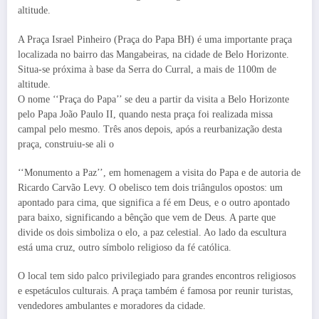
altitude.
A Praça Israel Pinheiro (Praça do Papa BH) é uma importante praça
localizada no bairro das Mangabeiras, na cidade de Belo Horizonte.
Situa-se próxima à base da Serra do Curral, a mais de 1100m de
altitude.
O nome ‘‘Praça do Papa’’ se deu a partir da visita a Belo Horizonte
pelo Papa João Paulo II, quando nesta praça foi realizada missa
campal pelo mesmo. Três anos depois, após a reurbanização desta
praça, construiu-se ali o
‘‘Monumento a Paz’’, em homenagem a visita do Papa e de autoria de
Ricardo Carvão Levy. O obelisco tem dois triângulos opostos: um
apontado para cima, que significa a fé em Deus, e o outro apontado
para baixo, significando a bênção que vem de Deus. A parte que
divide os dois simboliza o elo, a paz celestial. Ao lado da escultura
está uma cruz, outro símbolo religioso da fé católica.
O local tem sido palco privilegiado para grandes encontros religiosos
e espetáculos culturais. A praça também é famosa por reunir turistas,
vendedores ambulantes e moradores da cidade.