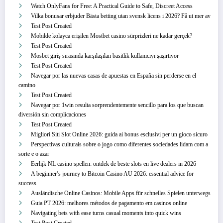
Watch OnlyFans for Free: A Practical Guide to Safe, Discreet Access
Vilka bonusar erbjuder Bästa betting utan svensk licens i 2026? Få ut mer av
Test Post Created
Mobilde kolayca erişilen Mostbet casino sürprizleri ne kadar gerçek?
Test Post Created
Mosbet giriş sırasında karşılaşılan basitlik kullanıcıyı şaşırtıyor
Test Post Created
Navegar por las nuevas casas de apuestas en España sin perderse en el
camino
Test Post Created
Navegar por 1win resulta sorprendentemente sencillo para los que buscan
diversión sin complicaciones
Test Post Created
Migliori Siti Slot Online 2026: guida ai bonus esclusivi per un gioco sicuro
Perspectivas culturais sobre o jogo como diferentes sociedades lidam com a
sorte e o azar
Eerlijk NL casino spellen: ontdek de beste slots en live dealers in 2026
A beginner’s journey to Bitcoin Casino AU 2026: essential advice for
success
Ausländische Online Casinos: Mobile Apps für schnelles Spielen unterwegs
Guia PT 2026: melhores métodos de pagamento em casinos online
Navigating bets with ease turns casual moments into quick wins