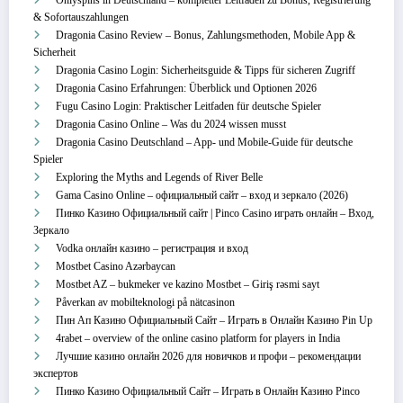
Onlyspins in Deutschland – kompletter Leitfaden zu Bonus, Registrierung
& Sofortauszahlungen
Dragonia Casino Review – Bonus, Zahlungsmethoden, Mobile App &
Sicherheit
Dragonia Casino Login: Sicherheitsguide & Tipps für sicheren Zugriff
Dragonia Casino Erfahrungen: Überblick und Optionen 2026
Fugu Casino Login: Praktischer Leitfaden für deutsche Spieler
Dragonia Casino Online – Was du 2024 wissen musst
Dragonia Casino Deutschland – App‑ und Mobile‑Guide für deutsche
Spieler
Exploring the Myths and Legends of River Belle
Gama Casino Online – официальный сайт – вход и зеркало (2026)
Пинко Казино Официальный сайт | Pinco Casino играть онлайн – Вход,
Зеркало
Vodka онлайн казино – регистрация и вход
Mostbet Casino Azərbaycan
Mostbet AZ – bukmeker ve kazino Mostbet – Giriş rəsmi sayt
Påverkan av mobilteknologi på nätcasinon
Пин Ап Казино Официальный Сайт – Играть в Онлайн Казино Pin Up
4rabet – overview of the online casino platform for players in India
Лучшие казино онлайн 2026 для новичков и профи – рекомендации
экспертов
Пинко Казино Официальный Сайт – Играть в Онлайн Казино Pinco