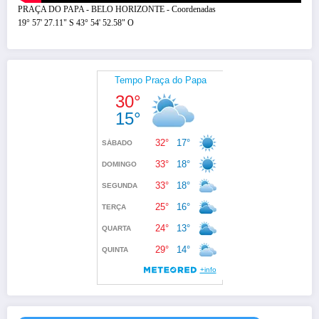
PRAÇA DO PAPA - BELO HORIZONTE - Coordenadas
19° 57' 27.11" S 43° 54' 52.58" O