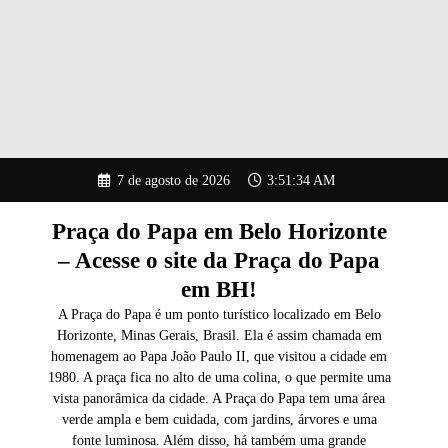
Pular
7 de agosto de 2026
3:51:35 AM
para
o
conteúdo
Praça do Papa em Belo Horizonte
– Acesse o site da Praça do Papa
em BH!
A Praça do Papa é um ponto turístico localizado em Belo
Horizonte, Minas Gerais, Brasil. Ela é assim chamada em
homenagem ao Papa João Paulo II, que visitou a cidade em
1980. A praça fica no alto de uma colina, o que permite uma
vista panorâmica da cidade. A Praça do Papa tem uma área
verde ampla e bem cuidada, com jardins, árvores e uma
fonte luminosa. Além disso, há também uma grande