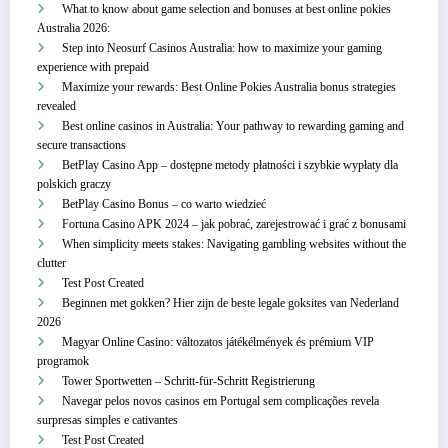
What to know about game selection and bonuses at best online pokies
Australia 2026:
Step into Neosurf Casinos Australia: how to maximize your gaming
experience with prepaid
Maximize your rewards: Best Online Pokies Australia bonus strategies
revealed
Best online casinos in Australia: Your pathway to rewarding gaming and
secure transactions
BetPlay Casino App – dostępne metody płatności i szybkie wypłaty dla
polskich graczy
BetPlay Casino Bonus – co warto wiedzieć
Fortuna Casino APK 2024 – jak pobrać, zarejestrować i grać z bonusami
When simplicity meets stakes: Navigating gambling websites without the
clutter
Test Post Created
Beginnen met gokken? Hier zijn de beste legale goksites van Nederland
2026
Magyar Online Casino: változatos játékélmények és prémium VIP
programok
Tower Sportwetten – Schritt‑für‑Schritt Registrierung
Navegar pelos novos casinos em Portugal sem complicações revela
surpresas simples e cativantes
Test Post Created