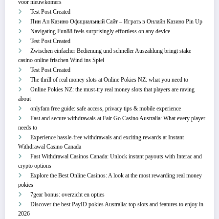
voor nieuwkomers
Test Post Created
Пин Ап Казино Официальный Сайт – Играть в Онлайн Казино Pin Up
Navigating Fun88 feels surprisingly effortless on any device
Test Post Created
Zwischen einfacher Bedienung und schneller Auszahlung bringt stake
casino online frischen Wind ins Spiel
Test Post Created
The thrill of real money slots at Online Pokies NZ: what you need to
Online Pokies NZ: the must-try real money slots that players are raving
about
onlyfam free guide: safe access, privacy tips & mobile experience
Fast and secure withdrawals at Fair Go Casino Australia: What every player
needs to
Experience hassle-free withdrawals and exciting rewards at Instant
Withdrawal Casino Canada
Fast Withdrawal Casinos Canada: Unlock instant payouts with Interac and
crypto options
Explore the Best Online Casinos: A look at the most rewarding real money
pokies
7gear bonus: overzicht en opties
Discover the best PayID pokies Australia: top slots and features to enjoy in
2026