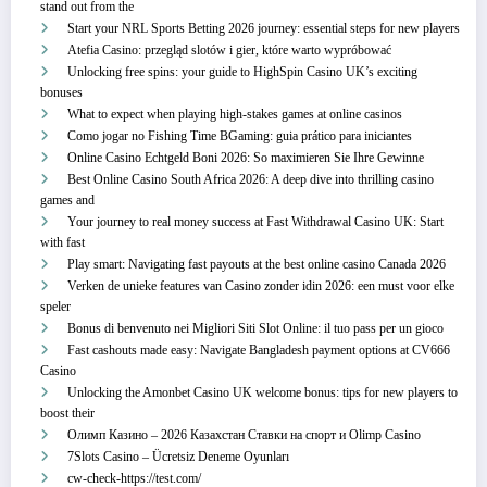
stand out from the
Start your NRL Sports Betting 2026 journey: essential steps for new players
Atefia Casino: przegląd slotów i gier, które warto wypróbować
Unlocking free spins: your guide to HighSpin Casino UK’s exciting
bonuses
What to expect when playing high-stakes games at online casinos
Como jogar no Fishing Time BGaming: guia prático para iniciantes
Online Casino Echtgeld Boni 2026: So maximieren Sie Ihre Gewinne
Best Online Casino South Africa 2026: A deep dive into thrilling casino
games and
Your journey to real money success at Fast Withdrawal Casino UK: Start
with fast
Play smart: Navigating fast payouts at the best online casino Canada 2026
Verken de unieke features van Casino zonder idin 2026: een must voor elke
speler
Bonus di benvenuto nei Migliori Siti Slot Online: il tuo pass per un gioco
Fast cashouts made easy: Navigate Bangladesh payment options at CV666
Casino
Unlocking the Amonbet Casino UK welcome bonus: tips for new players to
boost their
Олимп Казино – 2026 Казахстан Ставки на спорт и Olimp Casino
7Slots Casino – Ücretsiz Deneme Oyunları
cw-check-https://test.com/