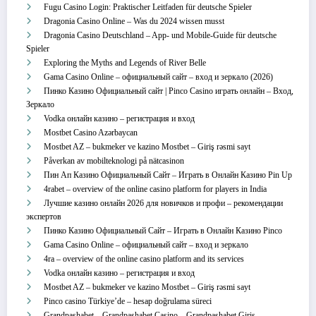
Fugu Casino Login: Praktischer Leitfaden für deutsche Spieler
Dragonia Casino Online – Was du 2024 wissen musst
Dragonia Casino Deutschland – App‑ und Mobile‑Guide für deutsche
Spieler
Exploring the Myths and Legends of River Belle
Gama Casino Online – официальный сайт – вход и зеркало (2026)
Пинко Казино Официальный сайт | Pinco Casino играть онлайн – Вход,
Зеркало
Vodka онлайн казино – регистрация и вход
Mostbet Casino Azərbaycan
Mostbet AZ – bukmeker ve kazino Mostbet – Giriş rəsmi sayt
Påverkan av mobilteknologi på nätcasinon
Пин Ап Казино Официальный Сайт – Играть в Онлайн Казино Pin Up
4rabet – overview of the online casino platform for players in India
Лучшие казино онлайн 2026 для новичков и профи – рекомендации
экспертов
Пинко Казино Официальный Сайт – Играть в Онлайн Казино Pinco
Gama Casino Online – официальный сайт – вход и зеркало
4ra – overview of the online casino platform and its services
Vodka онлайн казино – регистрация и вход
Mostbet AZ – bukmeker ve kazino Mostbet – Giriş rəsmi sayt
Pinco casino Türkiye’de – hesap doğrulama süreci
Grandpashabet – Grandpashabet Casino – Grandpashabet Giriş