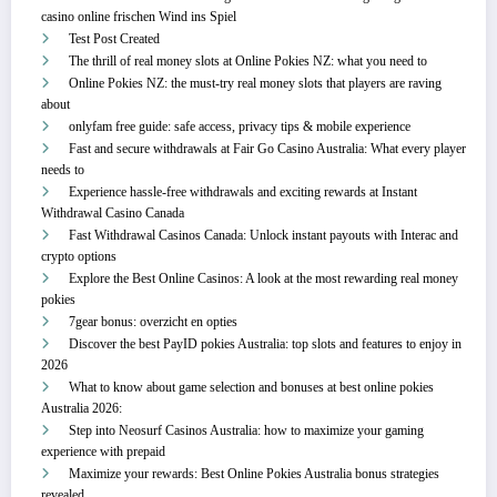
casino online frischen Wind ins Spiel
Test Post Created
The thrill of real money slots at Online Pokies NZ: what you need to
Online Pokies NZ: the must-try real money slots that players are raving
about
onlyfam free guide: safe access, privacy tips & mobile experience
Fast and secure withdrawals at Fair Go Casino Australia: What every player
needs to
Experience hassle-free withdrawals and exciting rewards at Instant
Withdrawal Casino Canada
Fast Withdrawal Casinos Canada: Unlock instant payouts with Interac and
crypto options
Explore the Best Online Casinos: A look at the most rewarding real money
pokies
7gear bonus: overzicht en opties
Discover the best PayID pokies Australia: top slots and features to enjoy in
2026
What to know about game selection and bonuses at best online pokies
Australia 2026:
Step into Neosurf Casinos Australia: how to maximize your gaming
experience with prepaid
Maximize your rewards: Best Online Pokies Australia bonus strategies
revealed