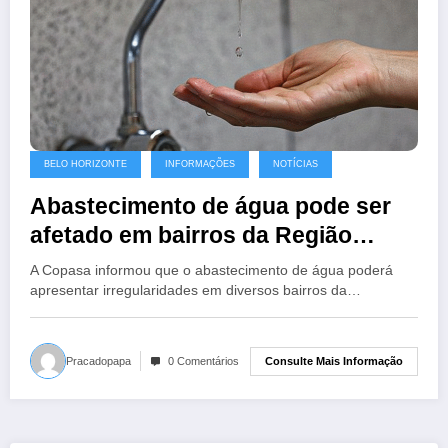
BELO HORIZONTE
INFORMAÇÕES
NOTÍCIAS
Abastecimento de água pode ser
afetado em bairros da Região
Metropolitana nesta terça (11),
A Copasa informou que o abastecimento de água poderá
alerta Copasa
apresentar irregularidades em diversos bairros da…
Consulte Mais Informação
Pracadopapa
0 Comentários