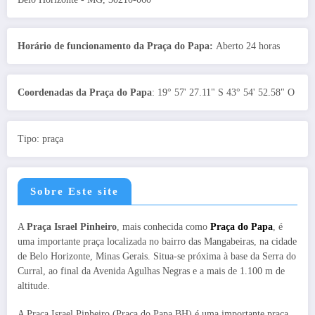
Horário de funcionamento da Praça do Papa:
Aberto 24 horas
Coordenadas da Praça do Papa
: 19° 57' 27.11" S 43° 54' 52.58" O
Tipo: praça
Sobre Este site
A
Praça Israel Pinheiro
, mais conhecida como
Praça do Papa
, é
uma importante praça localizada no bairro das Mangabeiras, na cidade
de Belo Horizonte, Minas Gerais. Situa-se próxima à base da Serra do
Curral, ao final da Avenida Agulhas Negras e a mais de 1.100 m de
altitude.
A Praça Israel Pinheiro (Praça do Papa BH) é uma importante praça