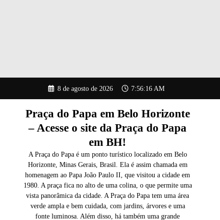
Pular
8 de agosto de 2026
7:56:17 AM
para
o
conteúdo
Praça do Papa em Belo Horizonte
– Acesse o site da Praça do Papa
em BH!
A Praça do Papa é um ponto turístico localizado em Belo
Horizonte, Minas Gerais, Brasil. Ela é assim chamada em
homenagem ao Papa João Paulo II, que visitou a cidade em
1980. A praça fica no alto de uma colina, o que permite uma
vista panorâmica da cidade. A Praça do Papa tem uma área
verde ampla e bem cuidada, com jardins, árvores e uma
fonte luminosa. Além disso, há também uma grande