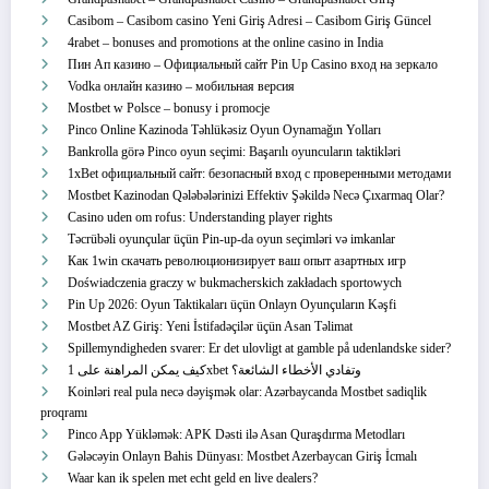
Casibom – Casibom casino Yeni Giriş Adresi – Casibom Giriş Güncel
4rabet – bonuses and promotions at the online casino in India
Пин Ап казино – Официальный сайт Pin Up Casino вход на зеркало
Vodka онлайн казино – мобильная версия
Mostbet w Polsce – bonusy i promocje
Pinco Online Kazinoda Təhlükəsiz Oyun Oynamağın Yolları
Bankrolla görə Pinco oyun seçimi: Başarılı oyuncuların taktikləri
1xBet официальный сайт: безопасный вход с проверенными методами
Mostbet Kazinodan Qələbələrinizi Effektiv Şəkildə Necə Çıxarmaq Olar?
Casino uden om rofus: Understanding player rights
Təcrübəli oyunçular üçün Pin-up-da oyun seçimləri və imkanlar
Как 1win скачать революционизирует ваш опыт азартных игр
Doświadczenia graczy w bukmacherskich zakładach sportowych
Pin Up 2026: Oyun Taktikaları üçün Onlayn Oyunçuların Kəşfi
Mostbet AZ Giriş: Yeni İstifadəçilər üçün Asan Təlimat
Spillemyndigheden svarer: Er det ulovligt at gamble på udenlandske sider?
كيف يمكن المراهنة على 1xbet وتفادي الأخطاء الشائعة؟
Koinləri real pula necə dəyişmək olar: Azərbaycanda Mostbet sadiqlik
proqramı
Pinco App Yükləmək: APK Dəsti ilə Asan Quraşdırma Metodları
Gələcəyin Onlayn Bahis Dünyası: Mostbet Azerbaycan Giriş İcmalı
Waar kan ik spelen met echt geld en live dealers?