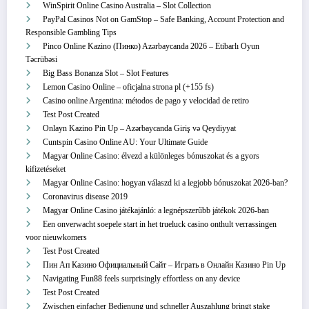
WinSpirit Online Casino Australia – Slot Collection
PayPal Casinos Not on GamStop – Safe Banking, Account Protection and
Responsible Gambling Tips
Pinco Online Kazino (Пинко) Azərbaycanda 2026 – Etibarlı Oyun
Təcrübəsi
Big Bass Bonanza Slot – Slot Features
Lemon Casino Online – oficjalna strona pl (+155 fs)
Casino online Argentina: métodos de pago y velocidad de retiro
Test Post Created
Onlayn Kazino Pin Up – Azərbaycanda Giriş və Qeydiyyat
Cuntspin Casino Online AU: Your Ultimate Guide
Magyar Online Casino: élvezd a különleges bónuszokat és a gyors
kifizetéseket
Magyar Online Casino: hogyan válaszd ki a legjobb bónuszokat 2026-ban?
Coronavirus disease 2019
Magyar Online Casino játékajánló: a legnépszerűbb játékok 2026-ban
Een onverwacht soepele start in het trueluck casino onthult verrassingen
voor nieuwkomers
Test Post Created
Пин Ап Казино Официальный Сайт – Играть в Онлайн Казино Pin Up
Navigating Fun88 feels surprisingly effortless on any device
Test Post Created
Zwischen einfacher Bedienung und schneller Auszahlung bringt stake