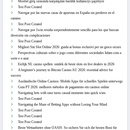
Mosbet giriş sırasında karşılaşılan basitlik kullanıcıyı şaşırtıyor
Test Post Created
Navegar por las nuevas casas de apuestas en España sin perderse en el
camino
Test Post Created
Navegar por 1win resulta sorprendentemente sencillo para los que buscan
diversión sin complicaciones
Test Post Created
Migliori Siti Slot Online 2026: guida ai bonus esclusivi per un gioco sicuro
Perspectivas culturais sobre o jogo como diferentes sociedades lidam com a
sorte e o azar
Eerlijk NL casino spellen: ontdek de beste slots en live dealers in 2026
A beginner’s journey to Bitcoin Casino AU 2026: essential advice for
success
Ausländische Online Casinos: Mobile Apps für schnelles Spielen unterwegs
Guia PT 2026: melhores métodos de pagamento em casinos online
Navigating bets with ease turns casual moments into quick wins
Test Post Created
Navigating the Maze of Betting Apps without Losing Your Mind
Test Post Created
Test Post Created
Test Post Created
Beste Wettanbieter ohne OASIS: So sichern Sie sich die besten Boni für