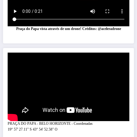
Praça do Papa vista através de um drone! Créditos: @aceleradrone
PRAÇA DO PAPA - BELO HORIZONTE - Coordenadas
19° 57' 27.11" S 43° 54' 52.58" O