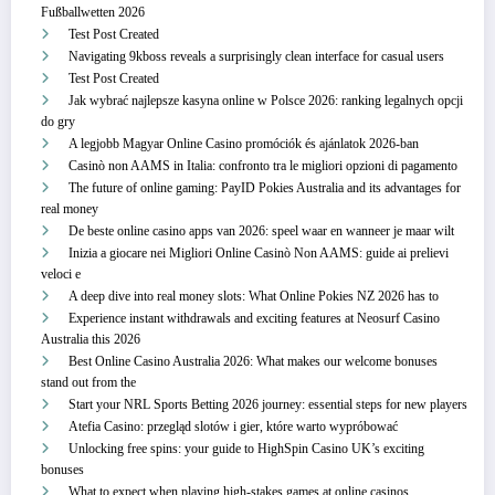
Fußballwetten 2026
Test Post Created
Navigating 9kboss reveals a surprisingly clean interface for casual users
Test Post Created
Jak wybrać najlepsze kasyna online w Polsce 2026: ranking legalnych opcji
do gry
A legjobb Magyar Online Casino promóciók és ajánlatok 2026-ban
Casinò non AAMS in Italia: confronto tra le migliori opzioni di pagamento
The future of online gaming: PayID Pokies Australia and its advantages for
real money
De beste online casino apps van 2026: speel waar en wanneer je maar wilt
Inizia a giocare nei Migliori Online Casinò Non AAMS: guide ai prelievi
veloci e
A deep dive into real money slots: What Online Pokies NZ 2026 has to
Experience instant withdrawals and exciting features at Neosurf Casino
Australia this 2026
Best Online Casino Australia 2026: What makes our welcome bonuses
stand out from the
Start your NRL Sports Betting 2026 journey: essential steps for new players
Atefia Casino: przegląd slotów i gier, które warto wypróbować
Unlocking free spins: your guide to HighSpin Casino UK’s exciting
bonuses
What to expect when playing high-stakes games at online casinos