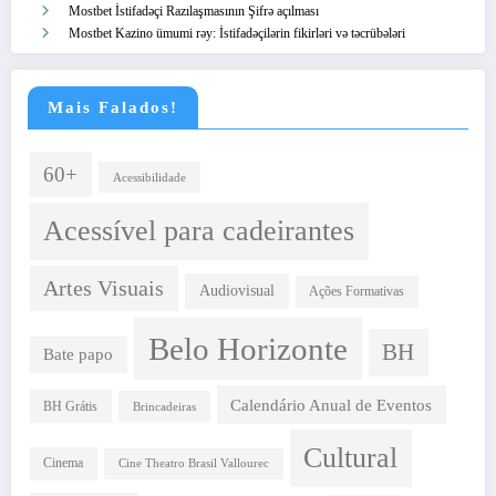
Mostbet İstifadəçi Razılaşmasının Şifrə açılması
Mostbet Kazino ümumi rəy: İstifadəçilərin fikirləri və təcrübələri
Mais Falados!
60+
Acessibilidade
Acessível para cadeirantes
Artes Visuais
Audiovisual
Ações Formativas
Belo Horizonte
BH
Bate papo
Calendário Anual de Eventos
BH Grátis
Brincadeiras
Cultural
Cinema
Cine Theatro Brasil Vallourec