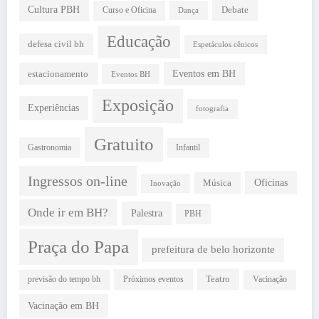
Cultura PBH
Debate
Curso e Oficina
Dança
Educação
defesa civil bh
Espetáculos cênicos
estacionamento
Eventos em BH
Eventos BH
Exposição
Experiências
fotografia
Gratuito
Gastronomia
Infantil
Ingressos on-line
Oficinas
Música
Inovação
Onde ir em BH?
Palestra
PBH
Praça do Papa
prefeitura de belo horizonte
Teatro
Próximos eventos
previsão do tempo bh
Vacinação
Vacinação em BH