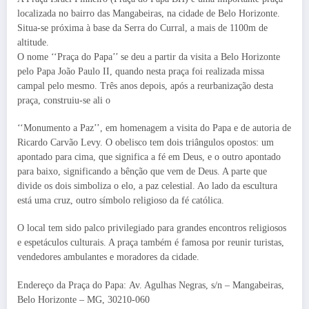
localizada no bairro das Mangabeiras, na cidade de Belo Horizonte.
Situa-se próxima à base da Serra do Curral, a mais de 1100m de
altitude.
O nome ‘‘Praça do Papa’’ se deu a partir da visita a Belo Horizonte
pelo Papa João Paulo II, quando nesta praça foi realizada missa
campal pelo mesmo. Três anos depois, após a reurbanização desta
praça, construiu-se ali o
‘‘Monumento a Paz’’, em homenagem a visita do Papa e de autoria de
Ricardo Carvão Levy. O obelisco tem dois triângulos opostos: um
apontado para cima, que significa a fé em Deus, e o outro apontado
para baixo, significando a bênção que vem de Deus. A parte que
divide os dois simboliza o elo, a paz celestial. Ao lado da escultura
está uma cruz, outro símbolo religioso da fé católica.
O local tem sido palco privilegiado para grandes encontros religiosos
e espetáculos culturais. A praça também é famosa por reunir turistas,
vendedores ambulantes e moradores da cidade.
Endereço da Praça do Papa: Av. Agulhas Negras, s/n – Mangabeiras,
Belo Horizonte – MG, 30210-060