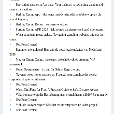
Best online casinos in Australia: Your pathway to rewarding gaming and
secure transactions
BetPlay Casino App – dostępne metody płatności i szybkie wypłaty dla
polskich graczy
BetPlay Casino Bonus – co warto wiedzieć
Fortuna Casino APK 2024 – jak pobrać, zarejestrować i grać z bonusami
When simplicity meets stakes: Navigating gambling websites without the
clutter
Test Post Created
Beginnen met gokken? Hier zijn de beste legale goksites van Nederland
2026
Magyar Online Casino: változatos játékélmények és prémium VIP
programok
Tower Sportwetten – Schritt‑für‑Schritt Registrierung
Navegar pelos novos casinos em Portugal sem complicações revela
surpresas simples e cativantes
Test Post Created
Watch OnlyFans for Free: A Practical Guide to Safe, Discreet Access
Vilka bonusar erbjuder Bästa betting utan svensk licens i 2026? Få ut mer av
Test Post Created
Mobilde kolayca erişilen Mostbet casino sürprizleri ne kadar gerçek?
Test Post Created