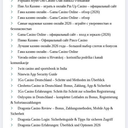
Populära Myter Om Casino Utan BankID Förklarade
Пин Ап Казино – играть в онлайн Pin Up Casino – официальный сайт
Гама казино онлайн – Gama Casino Online – обзор (2026)
Гама казино онлайн – Gama Casino Online – обзор
Самые надежные казино онлайн 2026 – играйте с уверенностью и
безопасностью
Gama Casino Online – официальный сайт – вход и зеркало (2026)
Пинко Казино – Официальный сайт Pinco Casino
Лучшие казино онлайн 2026 года – большой выбор слотов и бонусов
Гама казино онлайн – Gama Casino Online
Vavada online casino u Hrvatskoj – korisnička podrška i kanali
komunikacije
1win casino and sportsbook in India
Ninewin App Security Guide
1Go Casino Deutschland – Schritte und Methoden im Überblick
Cleobetra Casino in Deutschland: Bonus, Zahlung, App & Sicherheit
1Go Casino Erfahrungen: Schritt‑für‑Schritt zur schnellen Registrierung
Onlyspins in Deutschland – kompletter Leitfaden zu Bonus, Registrierung
& Sofortauszahlungen
Dragonia Casino Review – Bonus, Zahlungsmethoden, Mobile App &
Sicherheit
Dragonia Casino Login: Sicherheitsguide & Tipps für sicheren Zugriff
Dragonia Casino Erfahrungen: Überblick und Optionen 2026