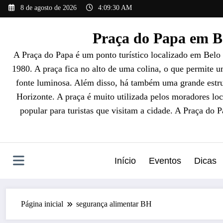
Pular
8 de agosto de 2026
4:09:31 AM
para
o
Praça do Papa em Be
conteúdo
A Praça do Papa é um ponto turístico localizado em Belo
1980. A praça fica no alto de uma colina, o que permite 
fonte luminosa. Além disso, há também uma grande estrut
Horizonte. A praça é muito utilizada pelos moradores loc
popular para turistas que visitam a cidade. A Praça do 
Início
Eventos
Dicas
Página inicial
segurança alimentar BH