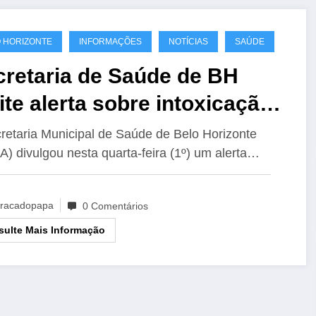
 HORIZONTE
INFORMAÇÕES
NOTÍCIAS
SAÚDE
cretaria de Saúde de BH
te alerta sobre intoxicação
r metanol
retaria Municipal de Saúde de Belo Horizonte
) divulgou nesta quarta-feira (1º) um alerta…
racadopapa
0 Comentários
ulte Mais Informação