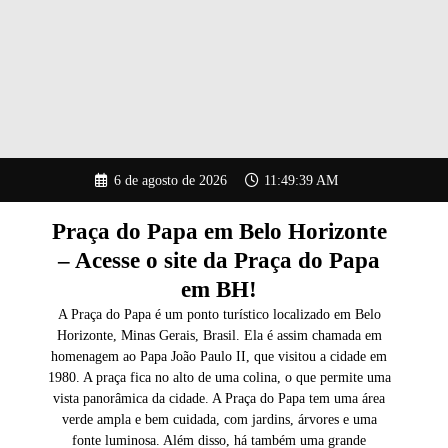
Pular
6 de agosto de 2026
11:49:40 AM
para
o
conteúdo
Praça do Papa em Belo Horizonte
– Acesse o site da Praça do Papa
em BH!
A Praça do Papa é um ponto turístico localizado em Belo
Horizonte, Minas Gerais, Brasil. Ela é assim chamada em
homenagem ao Papa João Paulo II, que visitou a cidade em
1980. A praça fica no alto de uma colina, o que permite uma
vista panorâmica da cidade. A Praça do Papa tem uma área
verde ampla e bem cuidada, com jardins, árvores e uma
fonte luminosa. Além disso, há também uma grande