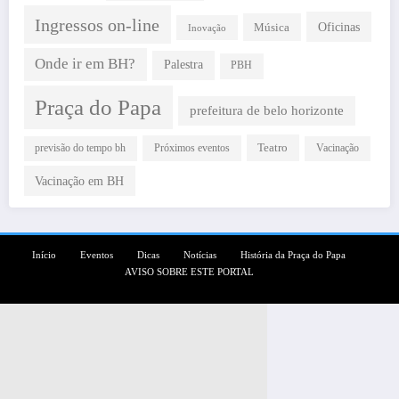
Ingressos on-line
Oficinas
Música
Inovação
Onde ir em BH?
Palestra
PBH
Praça do Papa
prefeitura de belo horizonte
Teatro
Próximos eventos
previsão do tempo bh
Vacinação
Vacinação em BH
Início
Eventos
Dicas
Notícias
História da Praça do Papa
AVISO SOBRE ESTE PORTAL