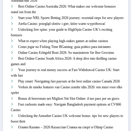
Australia this 2026
Best Online Casino Australia 2026: What makes our welcome bonuses
stand out from the
Start your NRL Sports Betting 2026 journey: essential steps for new players
Atefia Casino: przegląd slotów i gier, które warto wypróbować
Unlocking free spins: your guide to HighSpin Casino UK’s exciting
bonuses
What to expect when playing high-stakes games at online casinos
Como jogar no Fishing Time BGaming: guia prático para iniciantes
Online Casino Echtgeld Boni 2026: So maximieren Sie Ihre Gewinne
Best Online Casino South Africa 2026: A deep dive into thrilling casino
games and
Your journey to real money success at Fast Withdrawal Casino UK: Start
with fast
Play smart: Navigating fast payouts at the best online casino Canada 2026
Verken de unieke features van Casino zonder idin 2026: een must voor elke
speler
Bonus di benvenuto nei Migliori Siti Slot Online: il tuo pass per un gioco
Fast cashouts made easy: Navigate Bangladesh payment options at CV666
Casino
Unlocking the Amonbet Casino UK welcome bonus: tips for new players to
boost their
Олимп Казино – 2026 Казахстан Ставки на спорт и Olimp Casino