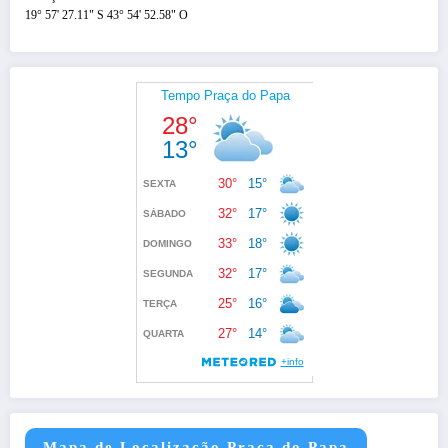
19° 57' 27.11" S 43° 54' 52.58" O
Mapa de Localização Praça do Papa