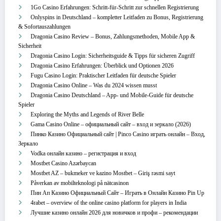
1Go Casino Erfahrungen: Schritt‑für‑Schritt zur schnellen Registrierung
Onlyspins in Deutschland – kompletter Leitfaden zu Bonus, Registrierung
& Sofortauszahlungen
Dragonia Casino Review – Bonus, Zahlungsmethoden, Mobile App &
Sicherheit
Dragonia Casino Login: Sicherheitsguide & Tipps für sicheren Zugriff
Dragonia Casino Erfahrungen: Überblick und Optionen 2026
Fugu Casino Login: Praktischer Leitfaden für deutsche Spieler
Dragonia Casino Online – Was du 2024 wissen musst
Dragonia Casino Deutschland – App‑ und Mobile‑Guide für deutsche
Spieler
Exploring the Myths and Legends of River Belle
Gama Casino Online – официальный сайт – вход и зеркало (2026)
Пинко Казино Официальный сайт | Pinco Casino играть онлайн – Вход,
Зеркало
Vodka онлайн казино – регистрация и вход
Mostbet Casino Azərbaycan
Mostbet AZ – bukmeker ve kazino Mostbet – Giriş rəsmi sayt
Påverkan av mobilteknologi på nätcasinon
Пин Ап Казино Официальный Сайт – Играть в Онлайн Казино Pin Up
4rabet – overview of the online casino platform for players in India
Лучшие казино онлайн 2026 для новичков и профи – рекомендации