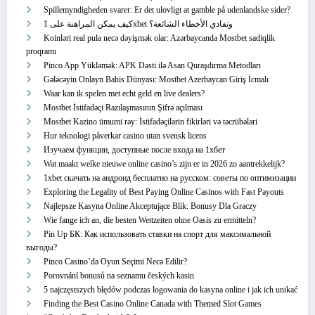
Spillemyndigheden svarer: Er det ulovligt at gamble på udenlandske sider?
كيف يمكن المراهنة على 1xbet وتفادي الأخطاء الشائعة؟
Koinləri real pula necə dəyişmək olar: Azərbaycanda Mostbet sadiqlik
proqramı
Pinco App Yükləmək: APK Dəsti ilə Asan Quraşdırma Metodları
Gələcəyin Onlayn Bahis Dünyası: Mostbet Azerbaycan Giriş İcmalı
Waar kan ik spelen met echt geld en live dealers?
Mostbet İstifadəçi Razılaşmasının Şifrə açılması
Mostbet Kazino ümumi rəy: İstifadəçilərin fikirləri və təcrübələri
Hur teknologi påverkar casino utan svensk licens
Изучаем функции, доступные после входа на 1хбет
Wat maakt welke nieuwe online casino’s zijn er in 2026 zo aantrekkelijk?
1xbet скачать на андроид бесплатно на русском: советы по оптимизации
Exploring the Legality of Best Paying Online Casinos with Fast Payouts
Najlepsze Kasyna Online Akceptujące Blik: Bonusy Dla Graczy
Wie fange ich an, die besten Wettzeiten ohne Oasis zu ermitteln?
Pin Up БК: Как использовать ставки на спорт для максимальной
выгоды?
Pinco Casino’da Oyun Seçimi Necə Edilir?
Porovnání bonusů na seznamu českých kasin
5 najczęstszych błędów podczas logowania do kasyna online i jak ich unikać
Finding the Best Casino Online Canada with Themed Slot Games