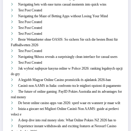
Navigating bets with ease turns casual moments into quick wins
Test Post Created
Navigating the Maze of Betting Apps without Losing Your Mind
Test Post Created
Test Post Created
Test Post Created
Beste Wettanbieter ohne OASIS: So sichern Sie sich die besten Boni für
Fußballwetten 2026
Test Post Created
Navigating 9kboss reveals a surprisingly clean interface for casual users
Test Post Created
Jak wybrać najlepsze kasyna online w Polsce 2026: ranking legalnych opcji
do gry
A legjobb Magyar Online Casino promóciók és ajánlatok 2026-ban
Casinò non AAMS in Italia: confronto tra le migliori opzioni di pagamento
The future of online gaming: PayID Pokies Australia and its advantages for
real money
De beste online casino apps van 2026: speel waar en wanneer je maar wilt
Inizia a giocare nei Migliori Online Casinò Non AAMS: guide ai prelievi
veloci e
A deep dive into real money slots: What Online Pokies NZ 2026 has to
Experience instant withdrawals and exciting features at Neosurf Casino