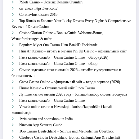
7Slots Casino – Ücretsiz Deneme Oyunları
cw-check-https://test.com/
Coronavirus disease 2019
Top Rituals to Enhance Your Lucky Dreams Every Night: A Comprehensive
Review of Dream Casino
Casino Glorion Online – Bonus‑Guide: Welcome‑Bonus,
Wettanforderungen & mehr
Populära Myter Om Casino Utan BankID Förklarade
Пин Ап Казино – играть в онлайн Pin Up Casino – официальный сайт
Гама казино онлайн – Gama Casino Online – обзор (2026)
Гама казино онлайн – Gama Casino Online – обзор
Самые надежные казино онлайн 2026 – играйте с уверенностью и
безопасностью
Gama Casino Online – официальный сайт – вход и зеркало (2026)
Пинко Казино – Официальный сайт Pinco Casino
Лучшие казино онлайн 2026 года – большой выбор слотов и бонусов
Гама казино онлайн – Gama Casino Online
Vavada online casino u Hrvatskoj – korisnička podrška i kanali
komunikacije
1win casino and sportsbook in India
Ninewin App Security Guide
1Go Casino Deutschland – Schritte und Methoden im Überblick
Cleobetra Casino in Deutschland: Bonus, Zahlung, App & Sicherheit