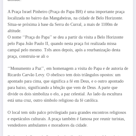
A Praça Israel Pinheiro (Praça do Papa BH) é uma importante praça
localizada no bairro das Mangabeiras, na cidade de Belo Horizonte.
Situa-se próxima à base da Serra do Curral, a mais de 1100m de
altitude.
O nome ‘‘Praça do Papa’’ se deu a partir da visita a Belo Horizonte
pelo Papa João Paulo II, quando nesta praça foi realizada missa
campal pelo mesmo. Três anos depois, após a reurbanização desta
praça, construiu-se ali o
‘‘Monumento a Paz’’, em homenagem a visita do Papa e de autoria de
Ricardo Carvão Levy. O obelisco tem dois triângulos opostos: um
apontado para cima, que significa a fé em Deus, e o outro apontado
para baixo, significando a bênção que vem de Deus. A parte que
divide os dois simboliza o elo, a paz celestial. Ao lado da escultura
está uma cruz, outro símbolo religioso da fé católica.
O local tem sido palco privilegiado para grandes encontros religiosos
e espetáculos culturais. A praça também é famosa por reunir turistas,
vendedores ambulantes e moradores da cidade.