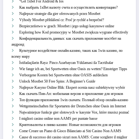
“Get 1xbet For Android & Ios
Как выбрать 1xBet валюту счета и осуществлять конвертацию?
Najlepsze strategie dla gier oferowanych przez Mostbet
Výhody Mostbet přihlášení cz: Proč je rychlé a bezpečné?
Bezpieczeństwo w grach: Mostbet i jego usługi kasynowe online
Exploring how Kod promocyjny w Mostbet zwiększa wygrane effectively
Конфиденциальность данных: как скачать приложение мостбет на
андроид
Культурное воздействие онлайн-казино, таких как 1win казино, по
всему миру
İstifadəçilərin Rəyə: Pinco Azərbaycan Yükləməsi ilə Təcrübələr
Wie fange ich an, bei Sportwetten ohne Oasis zu wetten? Einsteiger Tipps
Verborgene Kosten bei Sportwetten ohne OASIS aufdecken
Unlock Mostbet 50 Free Spins: A Beginner’s Guide
Najlepsze Kasyno Online Blik: Ekspert ocenia nasz subiektywny wybór
Как скачать Пин-Ап: мобильная версия и приложение для игроков
Топ функции приложения 1win скачать: Полный обзор онлайн-казино
Wettgemeinschaften für Sportarten der Deutschen ohne Oasis im Internet
Najważniejsze funkcje gier slotowych w kasynie Vox, które musisz poznać
I migliori casino online non AAMS per puntate basse
Криптовалюты в пинко казино: Новые возможности для игроков
Come Creare un Piano di Gioco Bilanciato ai Siti Casino Non AAMS
Cause di successo dei casino sicuri non AAMS: Come scegliere il miglior