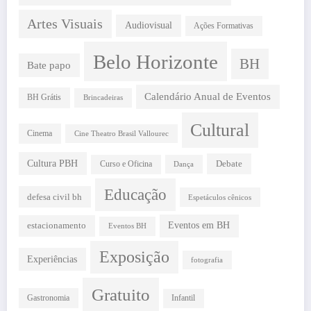
Artes Visuais
Audiovisual
Ações Formativas
Belo Horizonte
BH
Bate papo
Calendário Anual de Eventos
BH Grátis
Brincadeiras
Cultural
Cinema
Cine Theatro Brasil Vallourec
Cultura PBH
Debate
Curso e Oficina
Dança
Educação
defesa civil bh
Espetáculos cênicos
estacionamento
Eventos em BH
Eventos BH
Exposição
Experiências
fotografia
Gratuito
Gastronomia
Infantil