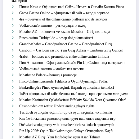
экспертов
Пинко Казино Официальный Сайт – Играть в Онлайн Казино Pinco
Gama Casino Online – официальный сайт – вход и зеркало
4ra – overview of the online casino platform and its services
Vodka онлайн казино – регистрация и вход
Mostbet AZ – bukmeker ve kazino Mostbet – Giriş rəsmi sayt
Pinco casino Türkiye’de – hesap doğrulama süreci
Grandpashabet – Grandpashabet Casino – Grandpashabet Giriş
Casibom – Casibom casino Yeni Giriş Adresi – Casibom Giriş Güncel
4rabet – bonuses and promotions at the online casino in India
Пин Ап казино – Официальный сайт Pin Up Casino вход на зеркало
Vodka онлайн казино – мобильная версия
Mostbet w Polsce – bonusy i promocje
Pinco Online Kazinoda Təhlükəsiz Oyun Oynamağın Yolları
Bankrolla görə Pinco oyun seçimi: Başarılı oyuncuların taktikləri
1xBet официальный сайт: безопасный вход с проверенными методами
Mostbet Kazinodan Qələbələrinizi Effektiv Şəkildə Necə Çıxarmaq Olar?
Casino uden om rofus: Understanding player rights
Təcrübəli oyunçular üçün Pin-up-da oyun seçimləri və imkanlar
Как 1win скачать революционизирует ваш опыт азартных игр
Doświadczenia graczy w bukmacherskich zakładach sportowych
Pin Up 2026: Oyun Taktikaları üçün Onlayn Oyunçuların Kəşfi
Mostbet AZ Giriş: Yeni İstifadəçilər üçün Asan Təlimat