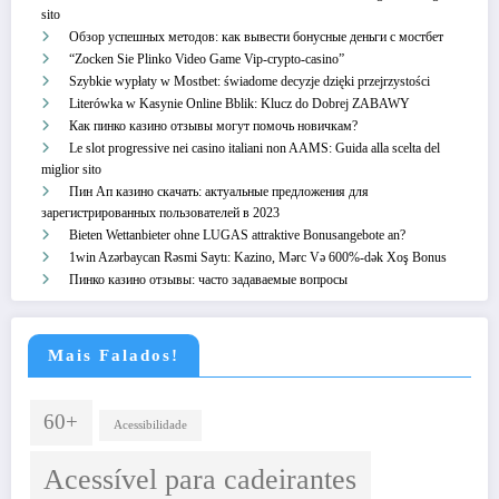
sito
Обзор успешных методов: как вывести бонусные деньги с мостбет
“Zocken Sie Plinko Video Game Vip-crypto-casino”
Szybkie wypłaty w Mostbet: świadome decyzje dzięki przejrzystości
Literówka w Kasynie Online Bblik: Klucz do Dobrej ZABAWY
Как пинко казино отзывы могут помочь новичкам?
Le slot progressive nei casino italiani non AAMS: Guida alla scelta del
miglior sito
Пин Ап казино скачать: актуальные предложения для
зарегистрированных пользователей в 2023
Bieten Wettanbieter ohne LUGAS attraktive Bonusangebote an?
1win Azərbaycan Rəsmi Saytı: Kazino, Mərc Və 600%-dək Xoş Bonus
Пинко казино отзывы: часто задаваемые вопросы
Mais Falados!
60+
Acessibilidade
Acessível para cadeirantes