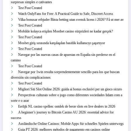
surpresas simples e cativantes
Test Post Created
Watch OnlyFans for Free: A Practical Guide to Safe, Discreet Access
Vilka bonusar erbjuder Bästa betting utan svensk licens i 2026? Få ut mer av
Test Post Created
Mobilde kolayca erişilen Mostbet casino sürprizleri ne kadar gerçek?
Test Post Created
Mosbet giriş sırasında karşılaşılan basitlik kullanıcıyı şaşırtıyor
Test Post Created
Navegar por las nuevas casas de apuestas en España sin perderse en el
camino
Test Post Created
Navegar por 1win resulta sorprendentemente sencillo para los que buscan
diversión sin complicaciones
Test Post Created
Migliori Siti Slot Online 2026: guida ai bonus esclusivi per un gioco sicuro
Perspectivas culturais sobre o jogo como diferentes sociedades lidam com a
sorte e o azar
Eerlijk NL casino spellen: ontdek de beste slots en live dealers in 2026
A beginner’s journey to Bitcoin Casino AU 2026: essential advice for
success
Ausländische Online Casinos: Mobile Apps für schnelles Spielen unterwegs
Guia PT 2026: melhores métodos de pagamento em casinos online