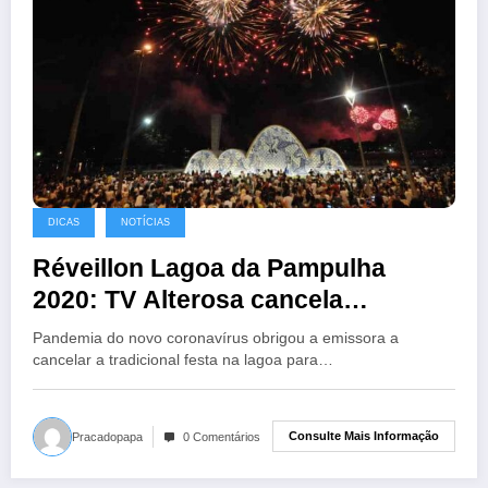
DICAS
NOTÍCIAS
Réveillon Lagoa da Pampulha
2020: TV Alterosa cancela
tradicional show de fogos na
Pandemia do novo coronavírus obrigou a emissora a
Pampulha
cancelar a tradicional festa na lagoa para…
Consulte Mais Informação
Pracadopapa
0 Comentários