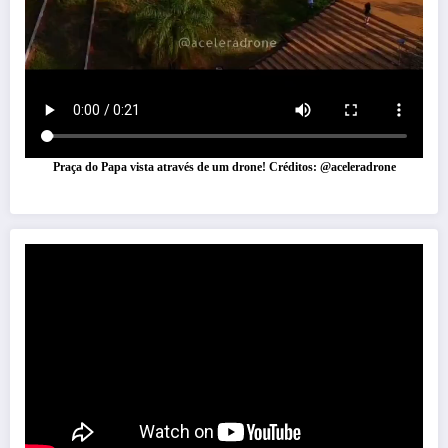
Praça do Papa vista através de um drone! Créditos: @aceleradrone