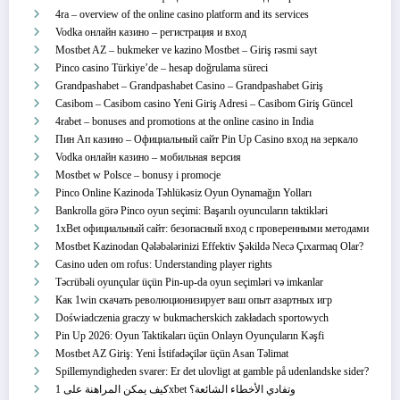
4ra – overview of the online casino platform and its services
Vodka онлайн казино – регистрация и вход
Mostbet AZ – bukmeker ve kazino Mostbet – Giriş rəsmi sayt
Pinco casino Türkiye’de – hesap doğrulama süreci
Grandpashabet – Grandpashabet Casino – Grandpashabet Giriş
Casibom – Casibom casino Yeni Giriş Adresi – Casibom Giriş Güncel
4rabet – bonuses and promotions at the online casino in India
Пин Ап казино – Официальный сайт Pin Up Casino вход на зеркало
Vodka онлайн казино – мобильная версия
Mostbet w Polsce – bonusy i promocje
Pinco Online Kazinoda Təhlükəsiz Oyun Oynamağın Yolları
Bankrolla görə Pinco oyun seçimi: Başarılı oyuncuların taktikləri
1xBet официальный сайт: безопасный вход с проверенными методами
Mostbet Kazinodan Qələbələrinizi Effektiv Şəkildə Necə Çıxarmaq Olar?
Casino uden om rofus: Understanding player rights
Təcrübəli oyunçular üçün Pin-up-da oyun seçimləri və imkanlar
Как 1win скачать революционизирует ваш опыт азартных игр
Doświadczenia graczy w bukmacherskich zakładach sportowych
Pin Up 2026: Oyun Taktikaları üçün Onlayn Oyunçuların Kəşfi
Mostbet AZ Giriş: Yeni İstifadəçilər üçün Asan Təlimat
Spillemyndigheden svarer: Er det ulovligt at gamble på udenlandske sider?
كيف يمكن المراهنة على 1xbet وتفادي الأخطاء الشائعة؟