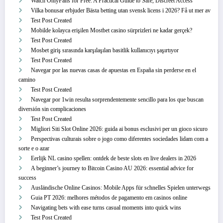
Watch OnlyFans for Free: A Practical Guide to Safe, Discreet Access
Vilka bonusar erbjuder Bästa betting utan svensk licens i 2026? Få ut mer av
Test Post Created
Mobilde kolayca erişilen Mostbet casino sürprizleri ne kadar gerçek?
Test Post Created
Mosbet giriş sırasında karşılaşılan basitlik kullanıcıyı şaşırtıyor
Test Post Created
Navegar por las nuevas casas de apuestas en España sin perderse en el
camino
Test Post Created
Navegar por 1win resulta sorprendentemente sencillo para los que buscan
diversión sin complicaciones
Test Post Created
Migliori Siti Slot Online 2026: guida ai bonus esclusivi per un gioco sicuro
Perspectivas culturais sobre o jogo como diferentes sociedades lidam com a
sorte e o azar
Eerlijk NL casino spellen: ontdek de beste slots en live dealers in 2026
A beginner’s journey to Bitcoin Casino AU 2026: essential advice for
success
Ausländische Online Casinos: Mobile Apps für schnelles Spielen unterwegs
Guia PT 2026: melhores métodos de pagamento em casinos online
Navigating bets with ease turns casual moments into quick wins
Test Post Created