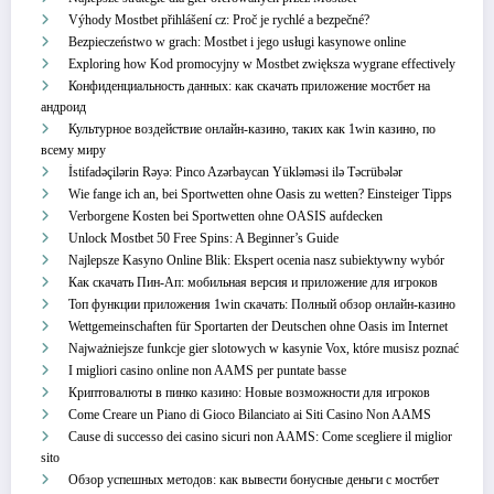
Výhody Mostbet přihlášení cz: Proč je rychlé a bezpečné?
Bezpieczeństwo w grach: Mostbet i jego usługi kasynowe online
Exploring how Kod promocyjny w Mostbet zwiększa wygrane effectively
Конфиденциальность данных: как скачать приложение мостбет на
андроид
Культурное воздействие онлайн-казино, таких как 1win казино, по
всему миру
İstifadəçilərin Rəyə: Pinco Azərbaycan Yükləməsi ilə Təcrübələr
Wie fange ich an, bei Sportwetten ohne Oasis zu wetten? Einsteiger Tipps
Verborgene Kosten bei Sportwetten ohne OASIS aufdecken
Unlock Mostbet 50 Free Spins: A Beginner’s Guide
Najlepsze Kasyno Online Blik: Ekspert ocenia nasz subiektywny wybór
Как скачать Пин-Ап: мобильная версия и приложение для игроков
Топ функции приложения 1win скачать: Полный обзор онлайн-казино
Wettgemeinschaften für Sportarten der Deutschen ohne Oasis im Internet
Najważniejsze funkcje gier slotowych w kasynie Vox, które musisz poznać
I migliori casino online non AAMS per puntate basse
Криптовалюты в пинко казино: Новые возможности для игроков
Come Creare un Piano di Gioco Bilanciato ai Siti Casino Non AAMS
Cause di successo dei casino sicuri non AAMS: Come scegliere il miglior
sito
Обзор успешных методов: как вывести бонусные деньги с мостбет