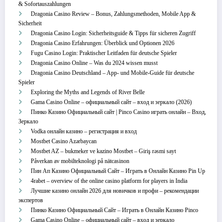
& Sofortauszahlungen
Dragonia Casino Review – Bonus, Zahlungsmethoden, Mobile App &
Sicherheit
Dragonia Casino Login: Sicherheitsguide & Tipps für sicheren Zugriff
Dragonia Casino Erfahrungen: Überblick und Optionen 2026
Fugu Casino Login: Praktischer Leitfaden für deutsche Spieler
Dragonia Casino Online – Was du 2024 wissen musst
Dragonia Casino Deutschland – App‑ und Mobile‑Guide für deutsche
Spieler
Exploring the Myths and Legends of River Belle
Gama Casino Online – официальный сайт – вход и зеркало (2026)
Пинко Казино Официальный сайт | Pinco Casino играть онлайн – Вход,
Зеркало
Vodka онлайн казино – регистрация и вход
Mostbet Casino Azərbaycan
Mostbet AZ – bukmeker ve kazino Mostbet – Giriş rəsmi sayt
Påverkan av mobilteknologi på nätcasinon
Пин Ап Казино Официальный Сайт – Играть в Онлайн Казино Pin Up
4rabet – overview of the online casino platform for players in India
Лучшие казино онлайн 2026 для новичков и профи – рекомендации
экспертов
Пинко Казино Официальный Сайт – Играть в Онлайн Казино Pinco
Gama Casino Online – официальный сайт – вход и зеркало