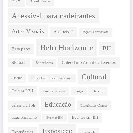
60+
Acessibilidade
Acessível para cadeirantes
Artes Visuais
Audiovisual
Ações Formativas
Belo Horizonte
BH
Bate papo
Calendário Anual de Eventos
BH Grátis
Brincadeiras
Cultural
Cinema
Cine Theatro Brasil Vallourec
Cultura PBH
Debate
Curso e Oficina
Dança
Educação
defesa civil bh
Espetáculos cênicos
estacionamento
Eventos em BH
Eventos BH
Exposição
Experiências
fotografia