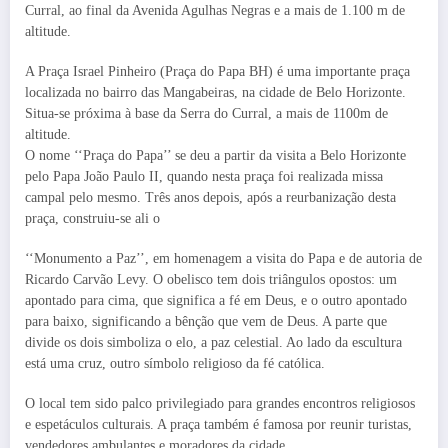
Curral, ao final da Avenida Agulhas Negras e a mais de 1.100 m de
altitude.
A Praça Israel Pinheiro (Praça do Papa BH) é uma importante praça
localizada no bairro das Mangabeiras, na cidade de Belo Horizonte.
Situa-se próxima à base da Serra do Curral, a mais de 1100m de
altitude.
O nome ‘‘Praça do Papa’’ se deu a partir da visita a Belo Horizonte
pelo Papa João Paulo II, quando nesta praça foi realizada missa
campal pelo mesmo. Três anos depois, após a reurbanização desta
praça, construiu-se ali o
‘‘Monumento a Paz’’, em homenagem a visita do Papa e de autoria de
Ricardo Carvão Levy. O obelisco tem dois triângulos opostos: um
apontado para cima, que significa a fé em Deus, e o outro apontado
para baixo, significando a bênção que vem de Deus. A parte que
divide os dois simboliza o elo, a paz celestial. Ao lado da escultura
está uma cruz, outro símbolo religioso da fé católica.
O local tem sido palco privilegiado para grandes encontros religiosos
e espetáculos culturais. A praça também é famosa por reunir turistas,
vendedores ambulantes e moradores da cidade.