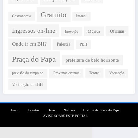
Gratuito
Gastronomia
Infantil
Ingressos on-line
Oficinas
Música
Inovação
Onde ir em BH?
Palestra
PBH
Praça do Papa
prefeitura de belo horizonte
Teatro
Próximos eventos
previsão do tempo bh
Vacinação
Vacinação em BH
Início
Eventos
Dicas
Notícias
História da Praça do Papa
AVISO SOBRE ESTE PORTAL