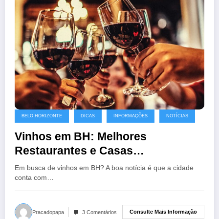
BELO HORIZONTE
DICAS
INFORMAÇÕES
NOTÍCIAS
Vinhos em BH: Melhores
Restaurantes e Casas
Especializadas na Bebida em BH!
Em busca de vinhos em BH? A boa notícia é que a cidade
conta com…
Consulte Mais Informação
Pracadopapa
3 Comentários