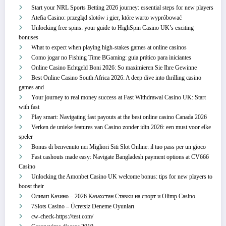
Start your NRL Sports Betting 2026 journey: essential steps for new players
Atefia Casino: przegląd slotów i gier, które warto wypróbować
Unlocking free spins: your guide to HighSpin Casino UK’s exciting
bonuses
What to expect when playing high-stakes games at online casinos
Como jogar no Fishing Time BGaming: guia prático para iniciantes
Online Casino Echtgeld Boni 2026: So maximieren Sie Ihre Gewinne
Best Online Casino South Africa 2026: A deep dive into thrilling casino
games and
Your journey to real money success at Fast Withdrawal Casino UK: Start
with fast
Play smart: Navigating fast payouts at the best online casino Canada 2026
Verken de unieke features van Casino zonder idin 2026: een must voor elke
speler
Bonus di benvenuto nei Migliori Siti Slot Online: il tuo pass per un gioco
Fast cashouts made easy: Navigate Bangladesh payment options at CV666
Casino
Unlocking the Amonbet Casino UK welcome bonus: tips for new players to
boost their
Олимп Казино – 2026 Казахстан Ставки на спорт и Olimp Casino
7Slots Casino – Ücretsiz Deneme Oyunları
cw-check-https://test.com/