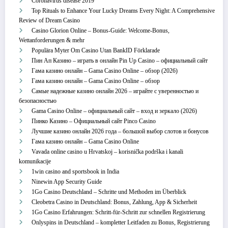
Coronavirus disease 2019
Top Rituals to Enhance Your Lucky Dreams Every Night: A Comprehensive
Review of Dream Casino
Casino Glorion Online – Bonus‑Guide: Welcome‑Bonus,
Wettanforderungen & mehr
Populära Myter Om Casino Utan BankID Förklarade
Пин Ап Казино – играть в онлайн Pin Up Casino – официальный сайт
Гама казино онлайн – Gama Casino Online – обзор (2026)
Гама казино онлайн – Gama Casino Online – обзор
Самые надежные казино онлайн 2026 – играйте с уверенностью и
безопасностью
Gama Casino Online – официальный сайт – вход и зеркало (2026)
Пинко Казино – Официальный сайт Pinco Casino
Лучшие казино онлайн 2026 года – большой выбор слотов и бонусов
Гама казино онлайн – Gama Casino Online
Vavada online casino u Hrvatskoj – korisnička podrška i kanali
komunikacije
1win casino and sportsbook in India
Ninewin App Security Guide
1Go Casino Deutschland – Schritte und Methoden im Überblick
Cleobetra Casino in Deutschland: Bonus, Zahlung, App & Sicherheit
1Go Casino Erfahrungen: Schritt‑für‑Schritt zur schnellen Registrierung
Onlyspins in Deutschland – kompletter Leitfaden zu Bonus, Registrierung