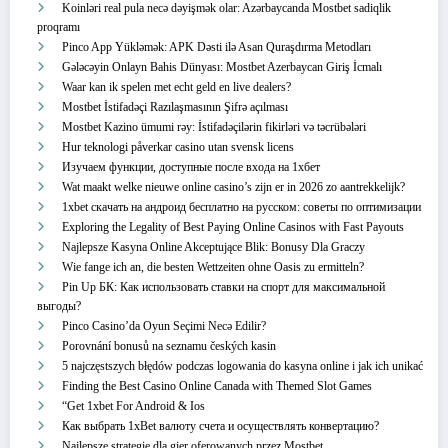
Koinləri real pula necə dəyişmək olar: Azərbaycanda Mostbet sadiqlik
proqramı
Pinco App Yükləmək: APK Dəsti ilə Asan Quraşdırma Metodları
Gələcəyin Onlayn Bahis Dünyası: Mostbet Azerbaycan Giriş İcmalı
Waar kan ik spelen met echt geld en live dealers?
Mostbet İstifadəçi Razılaşmasının Şifrə açılması
Mostbet Kazino ümumi rəy: İstifadəçilərin fikirləri və təcrübələri
Hur teknologi påverkar casino utan svensk licens
Изучаем функции, доступные после входа на 1хбет
Wat maakt welke nieuwe online casino’s zijn er in 2026 zo aantrekkelijk?
1xbet скачать на андроид бесплатно на русском: советы по оптимизации
Exploring the Legality of Best Paying Online Casinos with Fast Payouts
Najlepsze Kasyna Online Akceptujące Blik: Bonusy Dla Graczy
Wie fange ich an, die besten Wettzeiten ohne Oasis zu ermitteln?
Pin Up БК: Как использовать ставки на спорт для максимальной
выгоды?
Pinco Casino’da Oyun Seçimi Necə Edilir?
Porovnání bonusů na seznamu českých kasin
5 najczęstszych błędów podczas logowania do kasyna online i jak ich unikać
Finding the Best Casino Online Canada with Themed Slot Games
“Get 1xbet For Android & Ios
Как выбрать 1xBet валюту счета и осуществлять конвертацию?
Najlepsze strategie dla gier oferowanych przez Mostbet