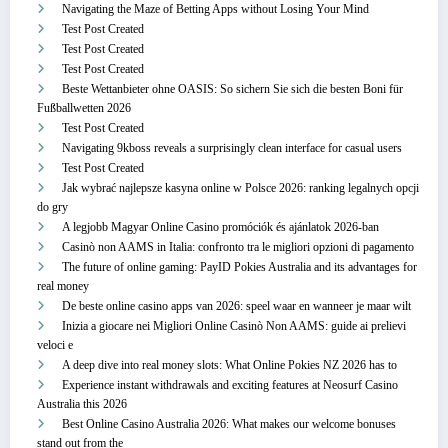
Navigating the Maze of Betting Apps without Losing Your Mind
Test Post Created
Test Post Created
Test Post Created
Beste Wettanbieter ohne OASIS: So sichern Sie sich die besten Boni für
Fußballwetten 2026
Test Post Created
Navigating 9kboss reveals a surprisingly clean interface for casual users
Test Post Created
Jak wybrać najlepsze kasyna online w Polsce 2026: ranking legalnych opcji
do gry
A legjobb Magyar Online Casino promóciók és ajánlatok 2026-ban
Casinò non AAMS in Italia: confronto tra le migliori opzioni di pagamento
The future of online gaming: PayID Pokies Australia and its advantages for
real money
De beste online casino apps van 2026: speel waar en wanneer je maar wilt
Inizia a giocare nei Migliori Online Casinò Non AAMS: guide ai prelievi
veloci e
A deep dive into real money slots: What Online Pokies NZ 2026 has to
Experience instant withdrawals and exciting features at Neosurf Casino
Australia this 2026
Best Online Casino Australia 2026: What makes our welcome bonuses
stand out from the