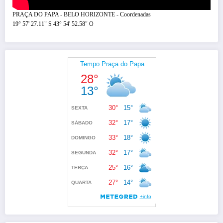
PRAÇA DO PAPA - BELO HORIZONTE - Coordenadas
19° 57' 27.11" S 43° 54' 52.58" O