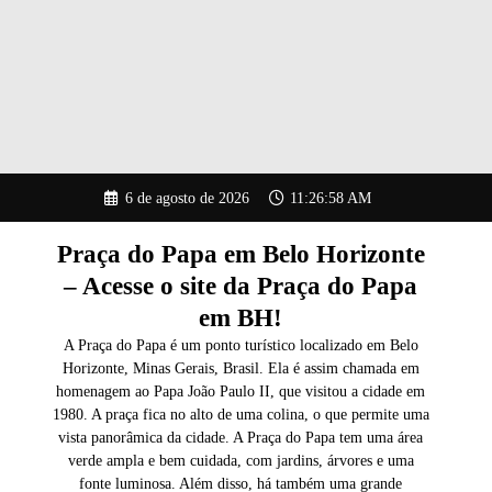
Pular
6 de agosto de 2026
11:26:59 AM
para
o
conteúdo
Praça do Papa em Belo Horizonte
– Acesse o site da Praça do Papa
em BH!
A Praça do Papa é um ponto turístico localizado em Belo
Horizonte, Minas Gerais, Brasil. Ela é assim chamada em
homenagem ao Papa João Paulo II, que visitou a cidade em
1980. A praça fica no alto de uma colina, o que permite uma
vista panorâmica da cidade. A Praça do Papa tem uma área
verde ampla e bem cuidada, com jardins, árvores e uma
fonte luminosa. Além disso, há também uma grande