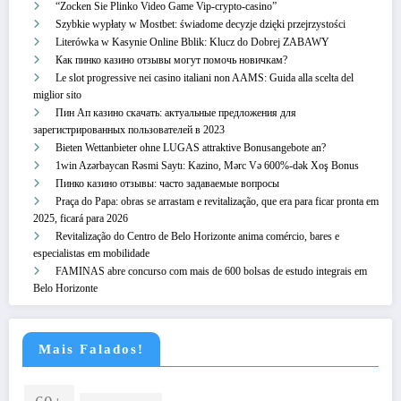
“Zocken Sie Plinko Video Game Vip-crypto-casino”
Szybkie wypłaty w Mostbet: świadome decyzje dzięki przejrzystości
Literówka w Kasynie Online Bblik: Klucz do Dobrej ZABAWY
Как пинко казино отзывы могут помочь новичкам?
Le slot progressive nei casino italiani non AAMS: Guida alla scelta del
miglior sito
Пин Ап казино скачать: актуальные предложения для
зарегистрированных пользователей в 2023
Bieten Wettanbieter ohne LUGAS attraktive Bonusangebote an?
1win Azərbaycan Rəsmi Saytı: Kazino, Mərc Və 600%-dək Xoş Bonus
Пинко казино отзывы: часто задаваемые вопросы
Praça do Papa: obras se arrastam e revitalização, que era para ficar pronta em
2025, ficará para 2026
Revitalização do Centro de Belo Horizonte anima comércio, bares e
especialistas em mobilidade
FAMINAS abre concurso com mais de 600 bolsas de estudo integrais em
Belo Horizonte
Mais Falados!