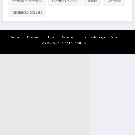
Teatro
Próximos eventos
previsão do tempo bh
Vacinação
Vacinação em BH
Início
Eventos
Dicas
Notícias
História da Praça do Papa
AVISO SOBRE ESTE PORTAL