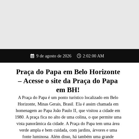
Pular
9 de agosto de 2026
2:02:01 AM
para
o
conteúdo
Praça do Papa em Belo Horizonte
– Acesse o site da Praça do Papa
em BH!
A Praça do Papa é um ponto turístico localizado em Belo
Horizonte, Minas Gerais, Brasil. Ela é assim chamada em
homenagem ao Papa João Paulo II, que visitou a cidade em
1980. A praça fica no alto de uma colina, o que permite uma
vista panorâmica da cidade. A Praça do Papa tem uma área
verde ampla e bem cuidada, com jardins, árvores e uma
fonte luminosa. Além disso, há também uma grande