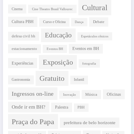
Cultural
Cinema
Cine Theatro Brasil Vallourec
Cultura PBH
Debate
Curso e Oficina
Dança
Educação
defesa civil bh
Espetáculos cênicos
estacionamento
Eventos em BH
Eventos BH
Exposição
Experiências
fotografia
Gratuito
Gastronomia
Infantil
Ingressos on-line
Oficinas
Música
Inovação
Onde ir em BH?
Palestra
PBH
Praça do Papa
prefeitura de belo horizonte