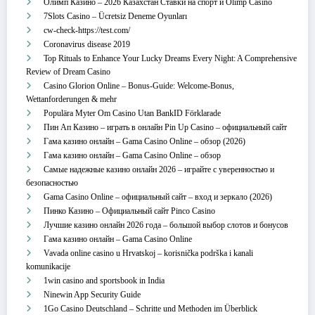
Олимп Казино – 2026 Казахстан Ставки на спорт и Olimp Casino
7Slots Casino – Ücretsiz Deneme Oyunları
cw-check-https://test.com/
Coronavirus disease 2019
Top Rituals to Enhance Your Lucky Dreams Every Night: A Comprehensive
Review of Dream Casino
Casino Glorion Online – Bonus‑Guide: Welcome‑Bonus,
Wettanforderungen & mehr
Populära Myter Om Casino Utan BankID Förklarade
Пин Ап Казино – играть в онлайн Pin Up Casino – официальный сайт
Гама казино онлайн – Gama Casino Online – обзор (2026)
Гама казино онлайн – Gama Casino Online – обзор
Самые надежные казино онлайн 2026 – играйте с уверенностью и
безопасностью
Gama Casino Online – официальный сайт – вход и зеркало (2026)
Пинко Казино – Официальный сайт Pinco Casino
Лучшие казино онлайн 2026 года – большой выбор слотов и бонусов
Гама казино онлайн – Gama Casino Online
Vavada online casino u Hrvatskoj – korisnička podrška i kanali
komunikacije
1win casino and sportsbook in India
Ninewin App Security Guide
1Go Casino Deutschland – Schritte und Methoden im Überblick