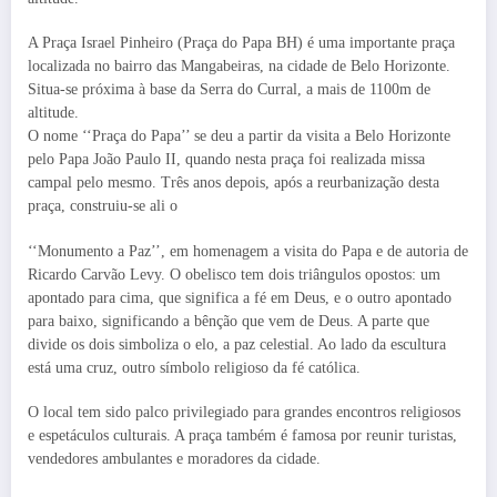
A Praça Israel Pinheiro (Praça do Papa BH) é uma importante praça
localizada no bairro das Mangabeiras, na cidade de Belo Horizonte.
Situa-se próxima à base da Serra do Curral, a mais de 1100m de
altitude.
O nome ‘‘Praça do Papa’’ se deu a partir da visita a Belo Horizonte
pelo Papa João Paulo II, quando nesta praça foi realizada missa
campal pelo mesmo. Três anos depois, após a reurbanização desta
praça, construiu-se ali o
‘‘Monumento a Paz’’, em homenagem a visita do Papa e de autoria de
Ricardo Carvão Levy. O obelisco tem dois triângulos opostos: um
apontado para cima, que significa a fé em Deus, e o outro apontado
para baixo, significando a bênção que vem de Deus. A parte que
divide os dois simboliza o elo, a paz celestial. Ao lado da escultura
está uma cruz, outro símbolo religioso da fé católica.
O local tem sido palco privilegiado para grandes encontros religiosos
e espetáculos culturais. A praça também é famosa por reunir turistas,
vendedores ambulantes e moradores da cidade.