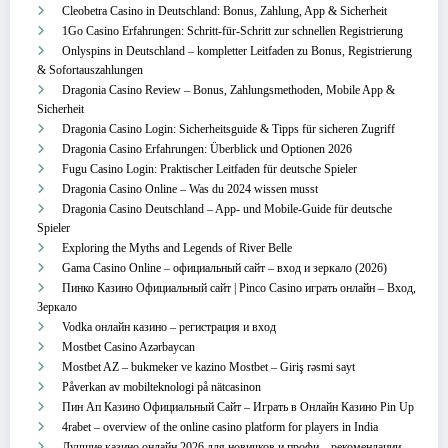
Cleobetra Casino in Deutschland: Bonus, Zahlung, App & Sicherheit
1Go Casino Erfahrungen: Schritt‑für‑Schritt zur schnellen Registrierung
Onlyspins in Deutschland – kompletter Leitfaden zu Bonus, Registrierung
& Sofortauszahlungen
Dragonia Casino Review – Bonus, Zahlungsmethoden, Mobile App &
Sicherheit
Dragonia Casino Login: Sicherheitsguide & Tipps für sicheren Zugriff
Dragonia Casino Erfahrungen: Überblick und Optionen 2026
Fugu Casino Login: Praktischer Leitfaden für deutsche Spieler
Dragonia Casino Online – Was du 2024 wissen musst
Dragonia Casino Deutschland – App‑ und Mobile‑Guide für deutsche
Spieler
Exploring the Myths and Legends of River Belle
Gama Casino Online – официальный сайт – вход и зеркало (2026)
Пинко Казино Официальный сайт | Pinco Casino играть онлайн – Вход,
Зеркало
Vodka онлайн казино – регистрация и вход
Mostbet Casino Azərbaycan
Mostbet AZ – bukmeker ve kazino Mostbet – Giriş rəsmi sayt
Påverkan av mobilteknologi på nätcasinon
Пин Ап Казино Официальный Сайт – Играть в Онлайн Казино Pin Up
4rabet – overview of the online casino platform for players in India
Лучшие казино онлайн 2026 для новичков и профи – рекомендации