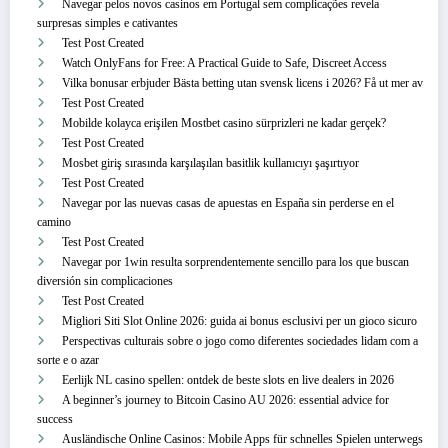
Navegar pelos novos casinos em Portugal sem complicações revela
surpresas simples e cativantes
Test Post Created
Watch OnlyFans for Free: A Practical Guide to Safe, Discreet Access
Vilka bonusar erbjuder Bästa betting utan svensk licens i 2026? Få ut mer av
Test Post Created
Mobilde kolayca erişilen Mostbet casino sürprizleri ne kadar gerçek?
Test Post Created
Mosbet giriş sırasında karşılaşılan basitlik kullanıcıyı şaşırtıyor
Test Post Created
Navegar por las nuevas casas de apuestas en España sin perderse en el
camino
Test Post Created
Navegar por 1win resulta sorprendentemente sencillo para los que buscan
diversión sin complicaciones
Test Post Created
Migliori Siti Slot Online 2026: guida ai bonus esclusivi per un gioco sicuro
Perspectivas culturais sobre o jogo como diferentes sociedades lidam com a
sorte e o azar
Eerlijk NL casino spellen: ontdek de beste slots en live dealers in 2026
A beginner’s journey to Bitcoin Casino AU 2026: essential advice for
success
Ausländische Online Casinos: Mobile Apps für schnelles Spielen unterwegs