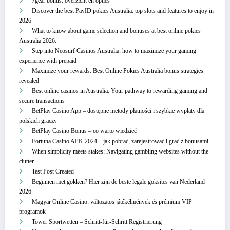
7gear bonus: overzicht en opties
Discover the best PayID pokies Australia: top slots and features to enjoy in
2026
What to know about game selection and bonuses at best online pokies
Australia 2026:
Step into Neosurf Casinos Australia: how to maximize your gaming
experience with prepaid
Maximize your rewards: Best Online Pokies Australia bonus strategies
revealed
Best online casinos in Australia: Your pathway to rewarding gaming and
secure transactions
BetPlay Casino App – dostępne metody płatności i szybkie wypłaty dla
polskich graczy
BetPlay Casino Bonus – co warto wiedzieć
Fortuna Casino APK 2024 – jak pobrać, zarejestrować i grać z bonusami
When simplicity meets stakes: Navigating gambling websites without the
clutter
Test Post Created
Beginnen met gokken? Hier zijn de beste legale goksites van Nederland
2026
Magyar Online Casino: változatos játékélmények és prémium VIP
programok
Tower Sportwetten – Schritt‑für‑Schritt Registrierung