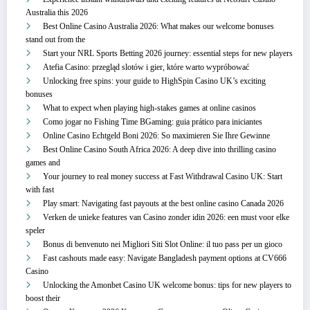
Australia this 2026
Best Online Casino Australia 2026: What makes our welcome bonuses
stand out from the
Start your NRL Sports Betting 2026 journey: essential steps for new players
Atefia Casino: przegląd slotów i gier, które warto wypróbować
Unlocking free spins: your guide to HighSpin Casino UK’s exciting
bonuses
What to expect when playing high-stakes games at online casinos
Como jogar no Fishing Time BGaming: guia prático para iniciantes
Online Casino Echtgeld Boni 2026: So maximieren Sie Ihre Gewinne
Best Online Casino South Africa 2026: A deep dive into thrilling casino
games and
Your journey to real money success at Fast Withdrawal Casino UK: Start
with fast
Play smart: Navigating fast payouts at the best online casino Canada 2026
Verken de unieke features van Casino zonder idin 2026: een must voor elke
speler
Bonus di benvenuto nei Migliori Siti Slot Online: il tuo pass per un gioco
Fast cashouts made easy: Navigate Bangladesh payment options at CV666
Casino
Unlocking the Amonbet Casino UK welcome bonus: tips for new players to
boost their