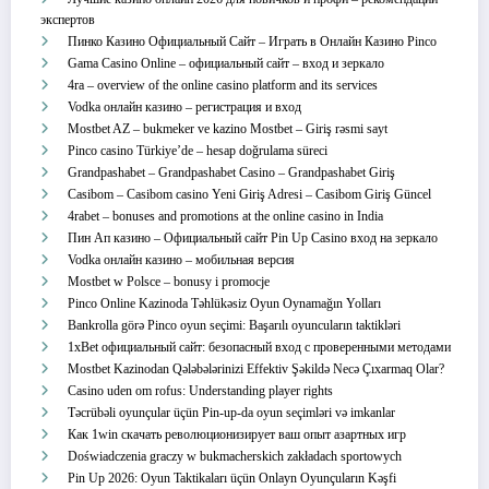
экспертов
Пинко Казино Официальный Сайт – Играть в Онлайн Казино Pinco
Gama Casino Online – официальный сайт – вход и зеркало
4ra – overview of the online casino platform and its services
Vodka онлайн казино – регистрация и вход
Mostbet AZ – bukmeker ve kazino Mostbet – Giriş rəsmi sayt
Pinco casino Türkiye’de – hesap doğrulama süreci
Grandpashabet – Grandpashabet Casino – Grandpashabet Giriş
Casibom – Casibom casino Yeni Giriş Adresi – Casibom Giriş Güncel
4rabet – bonuses and promotions at the online casino in India
Пин Ап казино – Официальный сайт Pin Up Casino вход на зеркало
Vodka онлайн казино – мобильная версия
Mostbet w Polsce – bonusy i promocje
Pinco Online Kazinoda Təhlükəsiz Oyun Oynamağın Yolları
Bankrolla görə Pinco oyun seçimi: Başarılı oyuncuların taktikləri
1xBet официальный сайт: безопасный вход с проверенными методами
Mostbet Kazinodan Qələbələrinizi Effektiv Şəkildə Necə Çıxarmaq Olar?
Casino uden om rofus: Understanding player rights
Təcrübəli oyunçular üçün Pin-up-da oyun seçimləri və imkanlar
Как 1win скачать революционизирует ваш опыт азартных игр
Doświadczenia graczy w bukmacherskich zakładach sportowych
Pin Up 2026: Oyun Taktikaları üçün Onlayn Oyunçuların Kəşfi