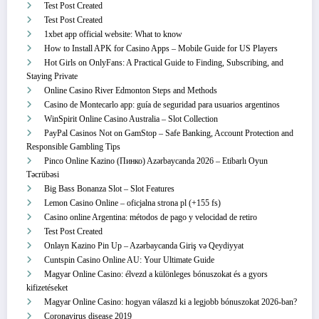
Test Post Created
Test Post Created
1xbet app official website: What to know
How to Install APK for Casino Apps – Mobile Guide for US Players
Hot Girls on OnlyFans: A Practical Guide to Finding, Subscribing, and
Staying Private
Online Casino River Edmonton Steps and Methods
Casino de Montecarlo app: guía de seguridad para usuarios argentinos
WinSpirit Online Casino Australia – Slot Collection
PayPal Casinos Not on GamStop – Safe Banking, Account Protection and
Responsible Gambling Tips
Pinco Online Kazino (Пинко) Azərbaycanda 2026 – Etibarlı Oyun
Təcrübəsi
Big Bass Bonanza Slot – Slot Features
Lemon Casino Online – oficjalna strona pl (+155 fs)
Casino online Argentina: métodos de pago y velocidad de retiro
Test Post Created
Onlayn Kazino Pin Up – Azərbaycanda Giriş və Qeydiyyat
Cuntspin Casino Online AU: Your Ultimate Guide
Magyar Online Casino: élvezd a különleges bónuszokat és a gyors
kifizetéseket
Magyar Online Casino: hogyan válaszd ki a legjobb bónuszokat 2026-ban?
Coronavirus disease 2019