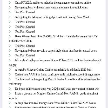
Guia PT 2026: melhores métodos de pagamento em casinos online
Navigating bets with ease turns casual moments into quick wins
Test Post Created
Navigating the Maze of Betting Apps without Losing Your Mind
Test Post Created
Test Post Created
Test Post Created
Beste Wettanbieter ohne OASIS: So sichern Sie sich die besten Boni für
Fußballwetten 2026
Test Post Created
Navigating 9kboss reveals a surprisingly clean interface for casual users
Test Post Created
Jak wybrać najlepsze kasyna online w Polsce 2026: ranking legalnych opcji
do gry
A legjobb Magyar Online Casino promóciók és ajánlatok 2026-ban
Casinò non AAMS in Italia: confronto tra le migliori opzioni di pagamento
The future of online gaming: PayID Pokies Australia and its advantages for
real money
De beste online casino apps van 2026: speel waar en wanneer je maar wilt
Inizia a giocare nei Migliori Online Casinò Non AAMS: guide ai prelievi
veloci e
A deep dive into real money slots: What Online Pokies NZ 2026 has to
Experience instant withdrawals and exciting features at Neosurf Casino