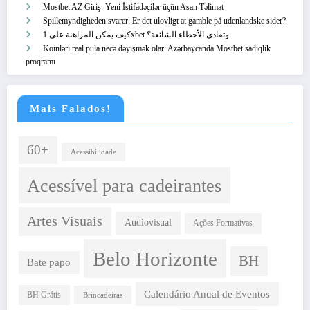
Mostbet AZ Giriş: Yeni İstifadəçilər üçün Asan Təlimat
Spillemyndigheden svarer: Er det ulovligt at gamble på udenlandske sider?
كيف يمكن المراهنة على 1xbet وتفادي الأخطاء الشائعة؟
Koinləri real pula necə dəyişmək olar: Azərbaycanda Mostbet sadiqlik
proqramı
Mais Falados!
60+
Acessibilidade
Acessível para cadeirantes
Artes Visuais
Audiovisual
Ações Formativas
Belo Horizonte
BH
Bate papo
Calendário Anual de Eventos
BH Grátis
Brincadeiras