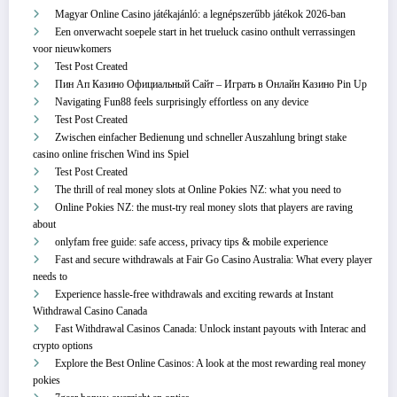
Magyar Online Casino játékajánló: a legnépszerűbb játékok 2026-ban
Een onverwacht soepele start in het trueluck casino onthult verrassingen
voor nieuwkomers
Test Post Created
Пин Ап Казино Официальный Сайт – Играть в Онлайн Казино Pin Up
Navigating Fun88 feels surprisingly effortless on any device
Test Post Created
Zwischen einfacher Bedienung und schneller Auszahlung bringt stake
casino online frischen Wind ins Spiel
Test Post Created
The thrill of real money slots at Online Pokies NZ: what you need to
Online Pokies NZ: the must-try real money slots that players are raving
about
onlyfam free guide: safe access, privacy tips & mobile experience
Fast and secure withdrawals at Fair Go Casino Australia: What every player
needs to
Experience hassle-free withdrawals and exciting rewards at Instant
Withdrawal Casino Canada
Fast Withdrawal Casinos Canada: Unlock instant payouts with Interac and
crypto options
Explore the Best Online Casinos: A look at the most rewarding real money
pokies