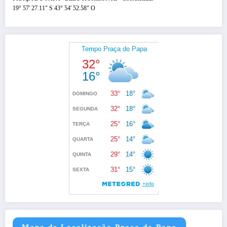
19° 57' 27.11" S 43° 54' 52.58" O
Mapa de Localização Praça do Papa