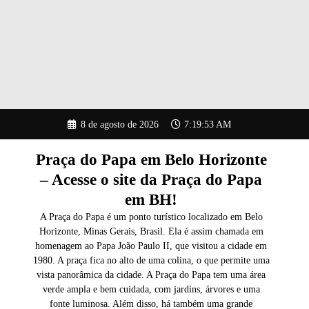
Pular
8 de agosto de 2026
7:19:53 AM
para
o
conteúdo
Praça do Papa em Belo Horizonte
– Acesse o site da Praça do Papa
em BH!
A Praça do Papa é um ponto turístico localizado em Belo
Horizonte, Minas Gerais, Brasil. Ela é assim chamada em
homenagem ao Papa João Paulo II, que visitou a cidade em
1980. A praça fica no alto de uma colina, o que permite uma
vista panorâmica da cidade. A Praça do Papa tem uma área
verde ampla e bem cuidada, com jardins, árvores e uma
fonte luminosa. Além disso, há também uma grande